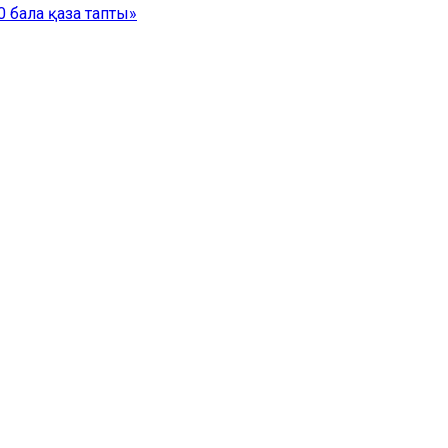
 бала қаза тапты»