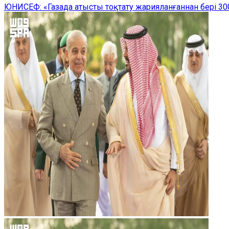
ЮНИСЕФ: «Газада атысты тоқтату жарияланғаннан бері 300