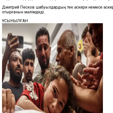
Дмитрий Песков шабуылдардың тек әскери немесе әскер
отырғанын мәлімдеді.
ҰСЫНЫЛҒАН