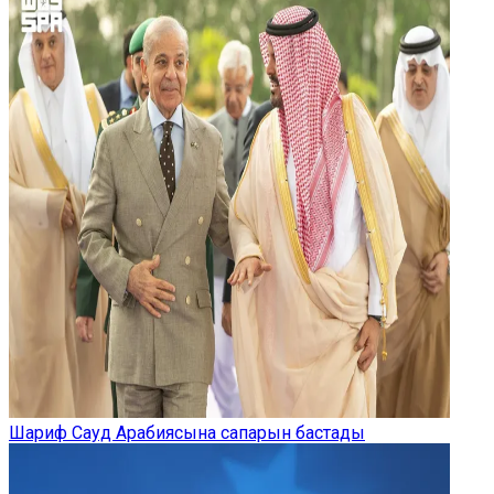
Шариф Сауд Арабиясына сапарын бастады