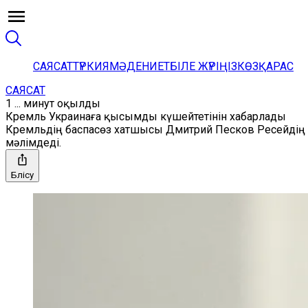
САЯСАТ
ТҮРКИЯ
МӘДЕНИЕТ
БІЛЕ ЖҮРІҢІЗ
КӨЗҚАРАС
САЯСАТ
1 ... минут оқылды
Кремль Украинаға қысымды күшейтетінін хабарлады
Кремльдің баспасөз хатшысы Дмитрий Песков Ресейдің 
мәлімдеді.
Бөлісу