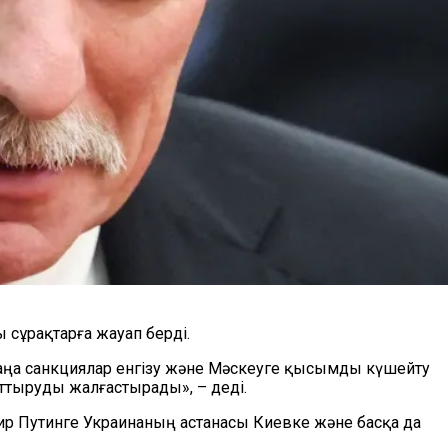
 сұрақтарға жауап берді.
жаңа санкциялар енгізу және Мәскеуге қысымды күшейту
рттыруды жалғастырады», – деді.
р Путинге Украинаның астанасы Киевке және басқа да