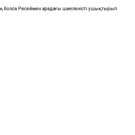
ың болса Ресеймен арадағы шиеленісті ушықтырып