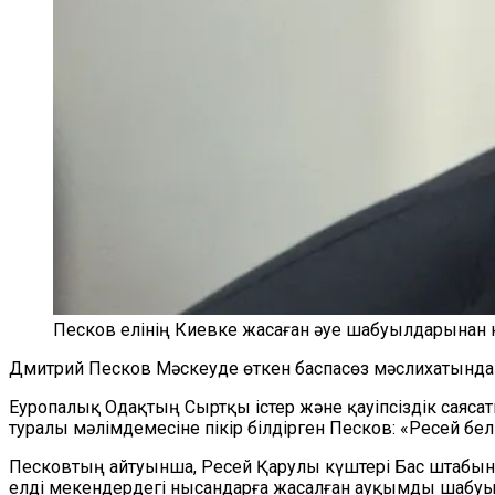
Песков елінің Киевке жасаған әуе шабуылдарынан
Дмитрий Песков Мәскеуде өткен баспасөз мәслихатында жу
Еуропалық Одақтың Сыртқы істер және қауіпсіздік саяса
туралы мәлімдемесіне пікір білдірген Песков: «Ресей бе
Песковтың айтуынша, Ресей Қарулы күштері Бас штабын
елді мекендердегі нысандарға жасалған ауқымды шабуы