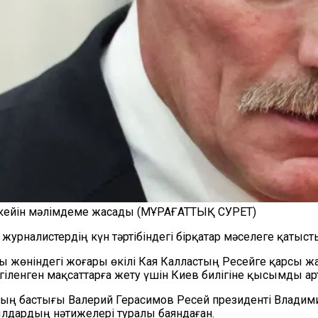
 кейін мәлімдеме жасады (МҰРАҒАТТЫҚ СУРЕТ)
рналистердің күн тәртібіндегі бірқатар мәселеге қатысты
ты жөніндегі жоғары өкілі Кая Калластың Ресейге қарсы 
лгіленген мақсаттарға жету үшін Киев билігіне қысымды а
ың бастығы Валерий Герасимов Ресей президенті Владими
лдардың нәтижелері туралы баяндаған.