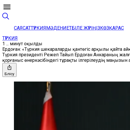
САЯСАТ
ТҮРКИЯ
МӘДЕНИЕТ
БІЛЕ ЖҮРІҢІЗ
КӨЗҚАРАС
ТҮРКИЯ
1 ... минут оқылды
Ердоған: «Түркия шекараларды қантөгіс арқылы қайта а
Түркия президенті Режеп Тайып Ердоған Анкараның жалға
қорғаныс өнеркәсібіндегі тұрақты ілгерілеудің маңызын ат
Бөлісу