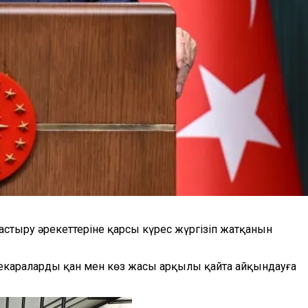
стыру әрекеттеріне қарсы күрес жүргізіп жатқанын
 шекараларды қан мен көз жасы арқылы қайта айқындауға