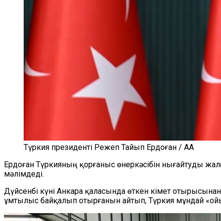
Түркия президенті Режеп Тайып Ердоған / AA
Ердоған Түркияның қорғаныс өнеркәсібін нығайтуды жалғ
мәлімдеді.
Дүйсенбі күні Анкара қаласында өткен Үкімет отырысына
ұмтылыс байқалып отырғанын айтып, Түркия мұндай «ойы