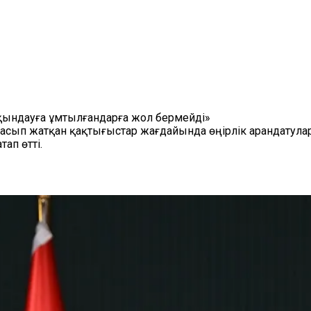
йқындауға ұмтылғандарға жол бермейді»
сып жатқан қақтығыстар жағдайында өңірлік арандатуларға
ап өтті.