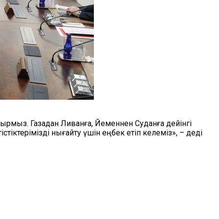
рмыз. Газадан Ливанға, Йеменнен Суданға дейінгі
іктерімізді нығайту үшін еңбек етіп келеміз», – деді