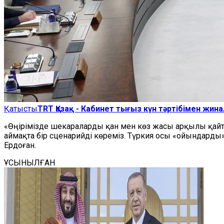
Қатысты
TRT Қазақ - Кабинет тығыз күн тәртібімен жин
«Өңірімізде шекараларды қан мен көз жасы арқылы қайт
аймақта бір сценарийді көреміз. Түркия осы «ойындарды» 
Ердоған.
ҰСЫНЫЛҒАН