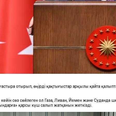
астыра отырып, өңірді қақтығыстар арқылы қайта қалыпта
н кейін сөз сөйлеген ол Газа, Ливан, Йемен және Суданда
ндарға» қарсы күш салып жатқанын жеткізді.