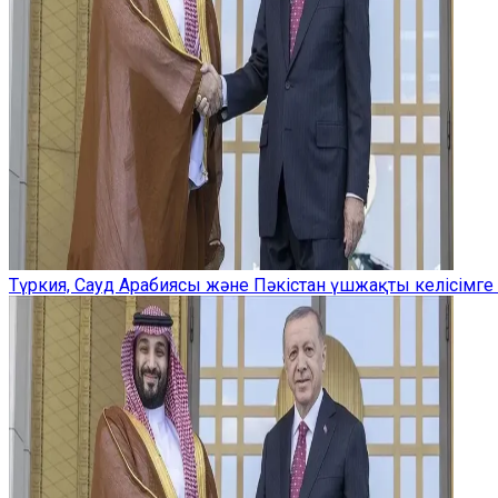
Түркия, Сауд Арабиясы және Пәкістан үшжақты келісімге