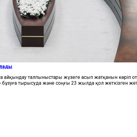
алады
а айқындау талпыныстары жүзеге асып жатқанын көріп оты
бұзуға тырысуда және соңғы 23 жылда қол жеткізген жетіст