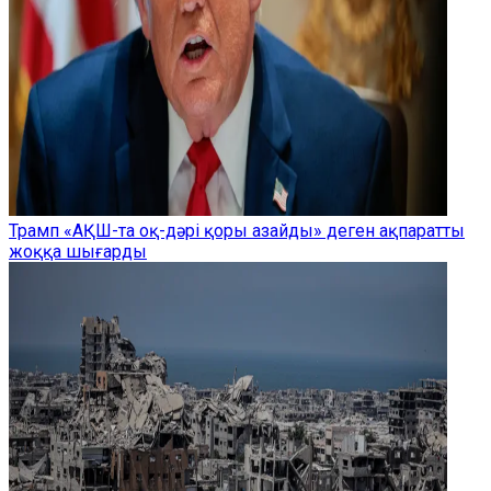
Трамп «АҚШ-та оқ-дәрі қоры азайды» деген ақпаратты
жоққа шығарды