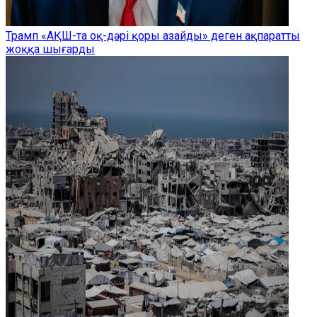
Трамп «АҚШ-та оқ-дәрі қоры азайды» деген ақпаратты
жоққа шығарды