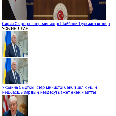
Сирия Сыртқы істер министрі Шайбани Түркияға келеді
ҰСЫНЫЛҒАН
Украина Сыртқы істер министрі бейбітшілік үшін
көшбасшылардың кездесуі қажет екенін айтты