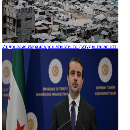
Индонезия Израильден атысты тоқтатуды талап етті