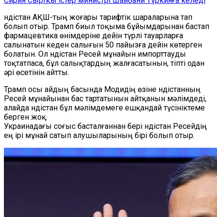
Сирия Сыртқы істер министрі Шайбани Түркияға келеді
Үндістан АҚШ-тың жоғары тарифтік шараларына тап
болып отыр. Трамп биыл тоқыма бұйымдарынан бастап
фармацевтика өнімдеріне дейін түрлі тауарларға
салынатын кеден салығын 50 пайызға дейін көтерген
болатын. Ол Үндістан Ресей мұнайын импорттауды
тоқтатпаса, бұл салықтардың жалғасатынын, тіпті одан
әрі өсетінін айтты.
Трамп осы айдың басында Модидің өзіне Үндістанның
Ресей мұнайынан бас тартатынын айтқанын мәлімдеді,
алайда Үндістан бұл мәлімдемеге ешқандай түсініктеме
берген жоқ.
Украинадағы соғыс басталғаннан бері Үндістан Ресейдің
ең ірі мұнай сатып алушыларының бірі болып отыр.