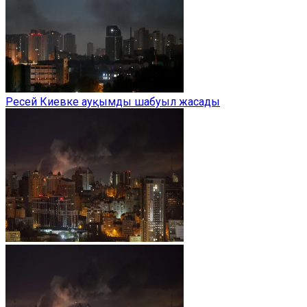
Ресей Киевке ауқымды шабуыл жасады