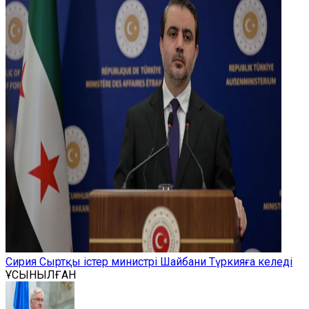
Сирия Сыртқы істер министрі Шайбани Түркияға келеді
ҰСЫНЫЛҒАН