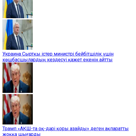
Украина Сыртқы істер министрі бейбітшілік үшін
көшбасшылардың кездесуі қажет екенін айтты
Трамп «АҚШ-та оқ-дәрі қоры азайды» деген ақпаратты
жоққа шығарды