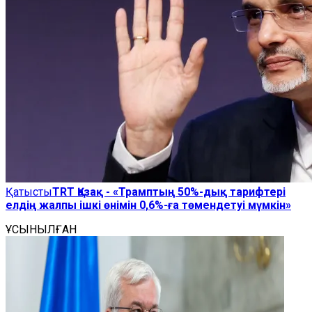
Қатысты
TRT Қазақ - «Трамптың 50%-дық тарифтері
елдің жалпы ішкі өнімін 0,6%-ға төмендетуі мүмкін»
ҰСЫНЫЛҒАН