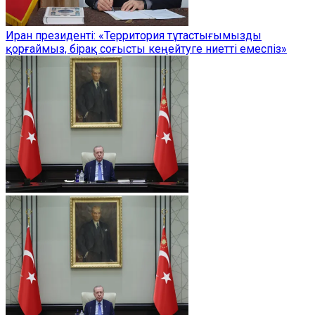
Иран президенті: «Территория тұтастығымызды
қорғаймыз, бірақ соғысты кеңейтуге ниетті емеспіз»