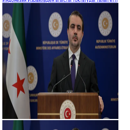
Индонезия Израильден атысты тоқтатуды талап етті