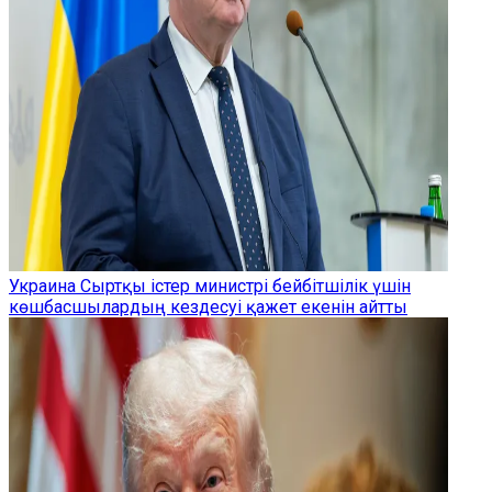
Украина Сыртқы істер министрі бейбітшілік үшін
көшбасшылардың кездесуі қажет екенін айтты