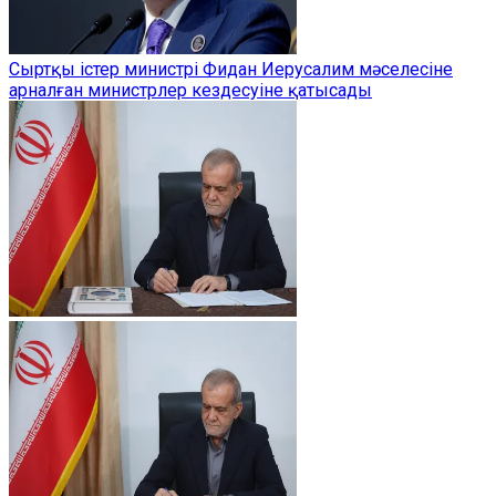
Сыртқы істер министрі Фидан Иерусалим мәселесіне
арналған министрлер кездесуіне қатысады