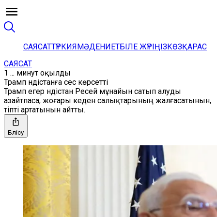
САЯСАТ
ТҮРКИЯ
МӘДЕНИЕТ
БІЛЕ ЖҮРІҢІЗ
КӨЗҚАРАС
САЯСАТ
1 ... минут оқылды
Трамп Үндістанға сес көрсетті
Трамп егер Үндістан Ресей мұнайын сатып алуды
азайтпаса, жоғары кеден салықтарының жалғасатынын,
тіпті артатынын айтты.
Бөлісу