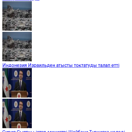
Индонезия Израильден атысты тоқтатуды талап етті