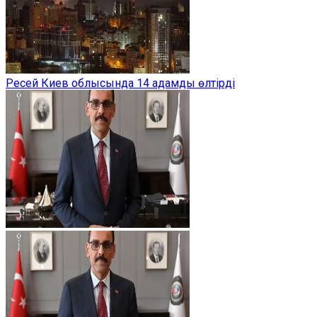
Ресей Киев облысында 14 адамды өлтірді