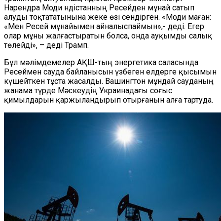
Нарендра Моди Үндістанның Ресейден мұнай сатып
алуды тоқтататынына жеке өзі сендірген. «Моди маған:
«Мен Ресей мұнайымен айналыспаймын»,- деді. Егер
олар мұны жалғастыратын болса, онда ауқымды салық
төлейді», – деді Трамп.
Бұл мәлімдемелер АҚШ-тың энергетика саласында
Ресеймен сауда байланысын үзбеген елдерге қысымын
күшейткен тұста жасалды. Вашингтон мұндай сауданың
жанама түрде Мәскеудің Украинадағы соғыс
қимылдарын қаржыландырып отырғанын алға тартуда.