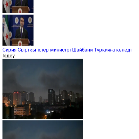
Сирия Сыртқы істер министрі Шайбани Түркияға келеді
Іздеу