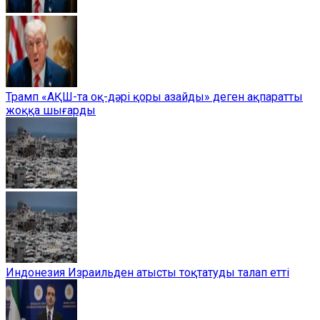
Трамп «АҚШ-та оқ-дәрі қоры азайды» деген ақпаратты
жоққа шығарды
Индонезия Израильден атысты тоқтатуды талап етті