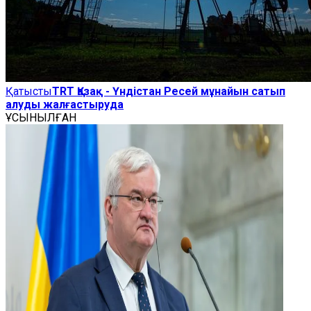
Қатысты
TRT Қазақ - Үндістан Ресей мұнайын сатып
алуды жалғастыруда
ҰСЫНЫЛҒАН