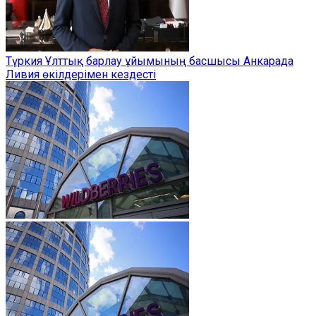
Түркия Ұлттық барлау ұйымының басшысы Анкарада
Ливия өкілдерімен кездесті