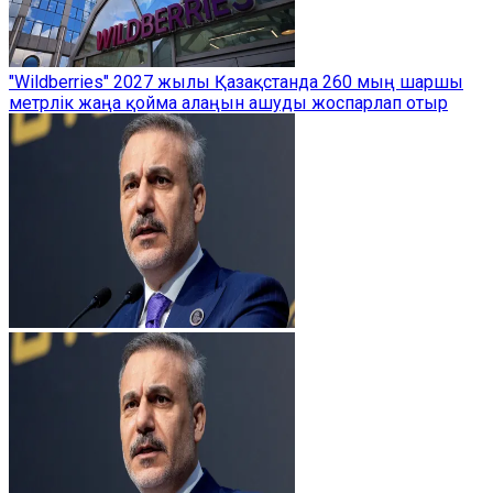
"Wildberries" 2027 жылы Қазақстанда 260 мың шаршы
метрлік жаңа қойма алаңын ашуды жоспарлап отыр