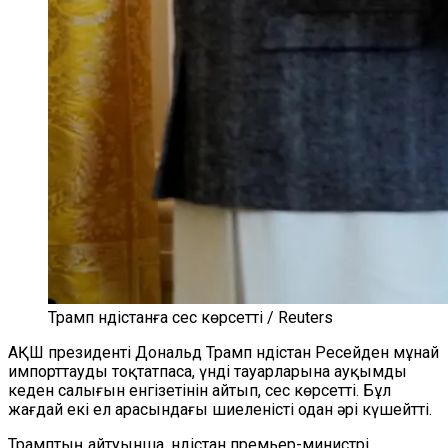
Трамп Үндістанға сес көрсетті / Reuters
АҚШ президенті Дональд Трамп Үндістан Ресейден мұнай
импорттауды тоқтатпаса, үнді тауарларына ауқымды
кеден салығын енгізетінін айтып, сес көрсетті. Бұл
жағдай екі ел арасындағы шиеленісті одан әрі күшейтті.
Трамптың айтуынша, Үндістан премьер-министрі