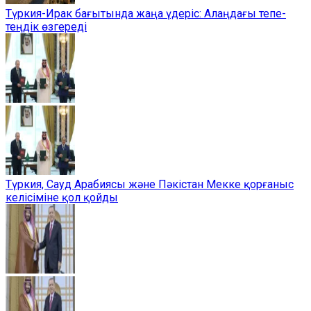
Түркия-Ирак бағытында жаңа үдеріс: Алаңдағы тепе-
теңдік өзгереді
Түркия, Сауд Арабиясы және Пәкістан Мекке қорғаныс
келісіміне қол қойды