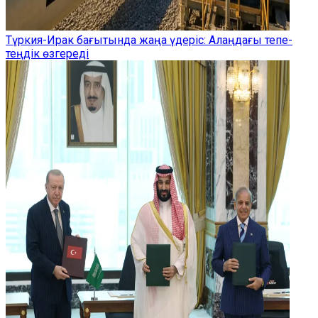
Түркия-Ирак бағытында жаңа үдеріс: Алаңдағы тепе-
теңдік өзгереді