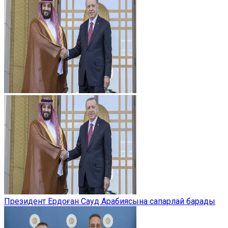
Президент Ердоған Сауд Арабиясына сапарлай барады