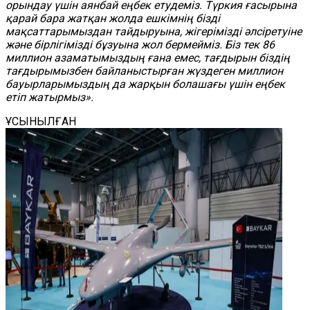
орындау үшін аянбай еңбек етудеміз. Түркия ғасырына
қарай бара жатқан жолда ешкімнің бізді
мақсаттарымыздан тайдыруына, жігерімізді әлсіретуіне
және бірлігімізді бұзуына жол бермейміз. Біз тек 86
миллион азаматымыздың ғана емес, тағдырын біздің
тағдырымызбен байланыстырған жүздеген миллион
бауырларымыздың да жарқын болашағы үшін еңбек
етіп жатырмыз».
ҰСЫНЫЛҒАН