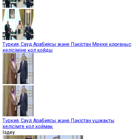
Түркия, Сауд Арабиясы және Пәкістан Мекке қорғаныс
келісіміне қол қойды
Түркия, Сауд Арабиясы және Пәкістан үшжақты
келісімге қол қоймақ
Іздеу