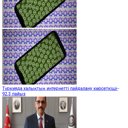
Түркияда халықтың интернетті пайдалану көрсеткіші ̶
92,3 пайыз