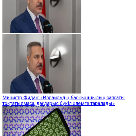
Министр Фидан: «Израильдің басқыншылық саясаты
тоқтатылмаса, дағдарыс бүкіл әлемге таралады»