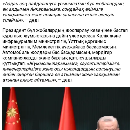
«Аздан соң пайдалануға ұсынылатын бұл жобалардың
ең алдымен Анкарамызға, сондай-ақ елімізге,
халқымызға және авиация саласына игілік әкелуін
тілеймін»
, – деді.
Президент бұл жобалардың жоспарлау кезеңінен бастап
құрылыс жұмыстарына дейін үлес қосқан Көлік және
инфрақұрылым министрлігін, Ұлттық қорғаныс
министрлігін, Мемлекеттік әуежайлар басқармасын,
Автомобиль жолдары бас басқармасын, мердігер
компанияларды және барлық қатысушыларды
құттықтап,
«Жұмысшыларымызға, сәулетшілерімізге,
инженерлерімізге және осы нысандардың салынуына
еңбек сіңірген баршаға өз атымнан және халқымның
атынан алғыс айтамын»
, – деді.