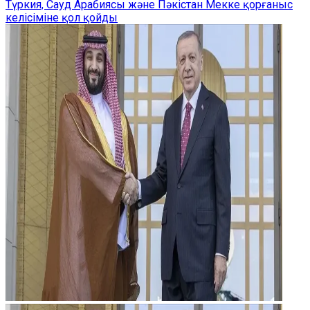
Түркия, Сауд Арабиясы және Пәкістан Мекке қорғаныс
келісіміне қол қойды