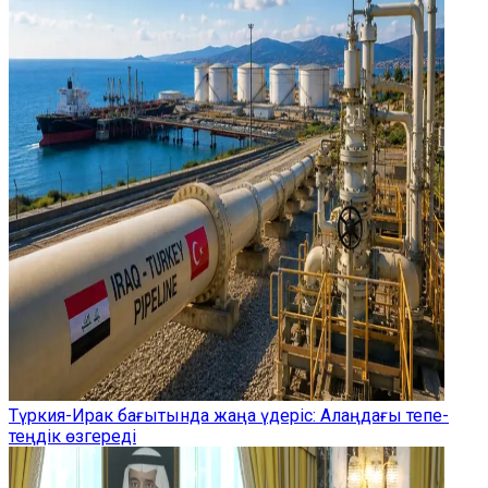
Түркия-Ирак бағытында жаңа үдеріс: Алаңдағы тепе-
теңдік өзгереді