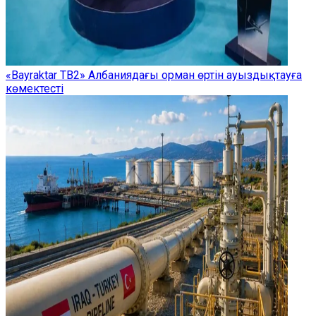
«Bayraktar TB2» Албаниядағы орман өртін ауыздықтауға
көмектесті