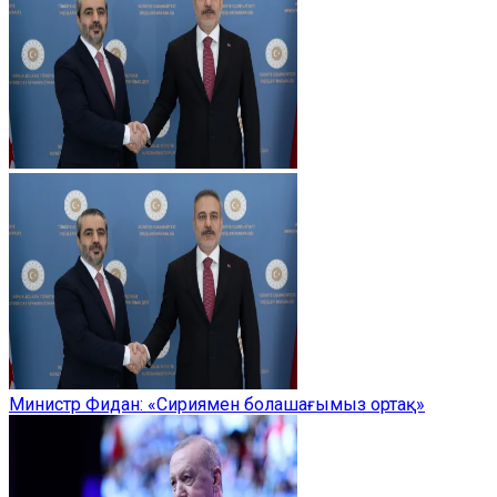
Министр Фидан: «Сириямен болашағымыз ортақ»