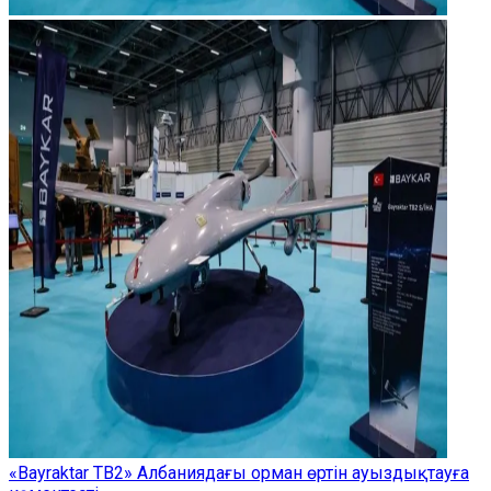
«Bayraktar TB2» Албаниядағы орман өртін ауыздықтауға