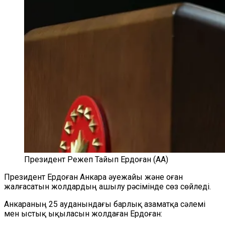
Президент Режеп Тайып Ердоған (АА)
Президент Ердоған Анкара әуежайы және оған
жалғасатын жолдардың ашылу рәсімінде сөз сөйледі.
Анкараның 25 ауданындағы барлық азаматқа сәлемі
мен ыстық ықыласын жолдаған Ердоған: