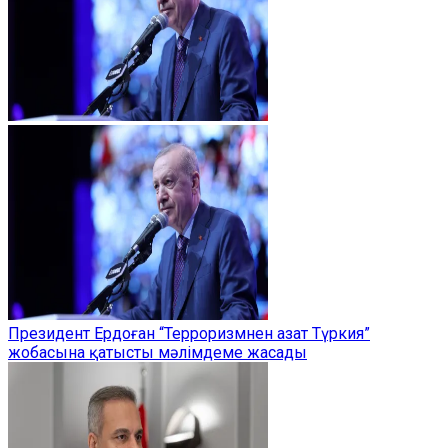
Президент Ердоған “Терроризмнен азат Түркия”
жобасына қатысты мәлімдеме жасады