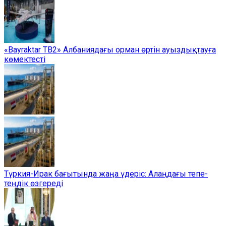
«Bayraktar TB2» Албаниядағы орман өртін ауыздықтауға
көмектесті
Түркия-Ирак бағытында жаңа үдеріс: Алаңдағы тепе-
теңдік өзгереді