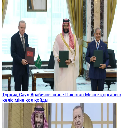
Түркия, Сауд Арабиясы және Пәкістан Мекке қорғаныс
келісіміне қол қойды