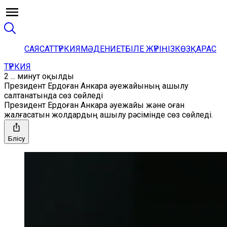
САЯСАТ
ТҮРКИЯ
МӘДЕНИЕТ
БІЛЕ ЖҮРІҢІЗ
КӨЗҚАРАС
ТҮРКИЯ
2 ... минут оқылды
Президент Ердоған Анкара әуежайының ашылу
салтанатында сөз сөйледі
Президент Ердоған Анкара әуежайы және оған
жалғасатын жолдардың ашылу рәсімінде сөз сөйледі.
Бөлісу