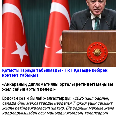
Қатысты
Парақша табылмады - TRT Қазақ-де көбірек
контент табыңыз
«Анкараның дипломатиялық орталық ретіндегі маңызы
жыл сайын артып келеді»
Ердоған сөзін былай жалғастырды:
«2026 жыл барлық
салада биік мақсаттарды көздеген Түркия үшін саммит
жылы ретінде жалғасып жатыр. Біз барлық мекеме және
кадрларымызбен осы маңызды жылдың талаптарын