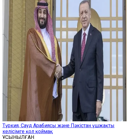
Түркия, Сауд Арабиясы және Пәкістан үшжақты
келісімге қол қоймақ
ҰСЫНЫЛҒАН