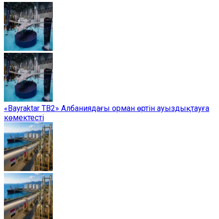
«Bayraktar TB2» Албаниядағы орман өртін ауыздықтауға
көмектесті