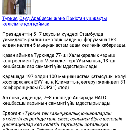
Түркия, Сауд Арабиясы және Пәкістан үшжақты
келісімге қол қоймақ
Президенттің 5–7 маусым күндері Стамбулда
ұйымдастырылған
«Нөлдік қалдық» форумына
183
елден келген 5 мыңнан астам адам келгенін хабарлады.
Қазан айында Түркияда 77-ші Халықаралық ғарыш
конгресі мен Түркі Мемлекеттері Ұйымының 13-ші
көшбасшылар саммиті ұйымдастырылады.
Қарашада 197 елден 100 мыңнан астам қатысушы келуі
жоспарланған БҰҰ-ның Климаттың өзгеруі жөніндегі 31-
конференциясы (COP31) өтеді.
Ал оның алдында, 7–8 шілдеде Анкарада НАТО
көшбасшыларының саммиті ұйымдастырылады.
Ердоған:
«Түркия тек халықаралық іс-шараларды
өткізетін ел ретінде ғана емес, сонымен бірге шетелдік
делегациялар көп келетін тартымды орталыққа
айналып отыр. Әсіресе, Анкараның дипломатиялық