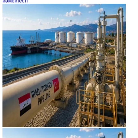
көмектесті