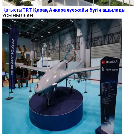
Қатысты
TRT Қазақ - Анкара әуежайы бүгін ашылады
ҰСЫНЫЛҒАН