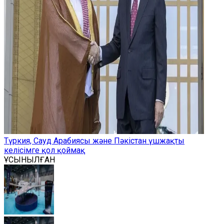
Түркия, Сауд Арабиясы және Пәкістан үшжақты
келісімге қол қоймақ
ҰСЫНЫЛҒАН