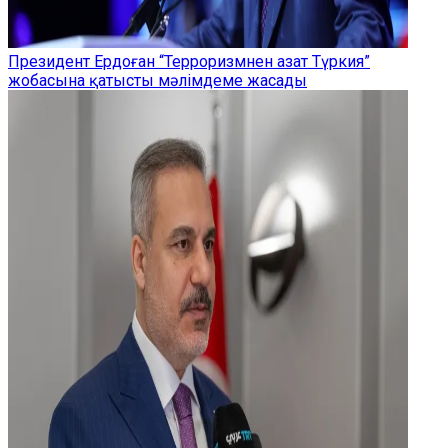
Президент Ердоған “Терроризмнен азат Түркия”
жобасына қатысты мәлімдеме жасады