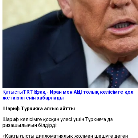
Қатысты
TRT Қазақ - Иран мен АҚШ толық келісімге қол
жеткізілгенін хабарлады
Шариф Түркияға алғыс айтты
Шариф келісімге қосқан үлесі үшін Түркияға да
ризашылығын білдірді:
«Қақтығысты дипломатиялық жолмен шешуге деген