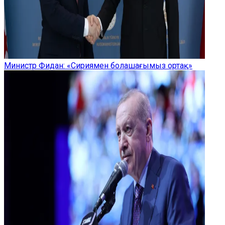
Министр Фидан: «Сириямен болашағымыз ортақ»