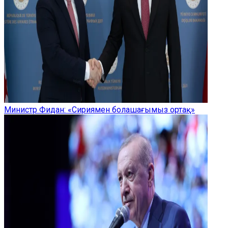
Министр Фидан: «Сириямен болашағымыз ортақ»