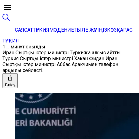
САЯСАТ
ТҮРКИЯ
МӘДЕНИЕТ
БІЛЕ ЖҮРІҢІЗ
КӨЗҚАРАС
ТҮРКИЯ
1 ... минут оқылды
Иран Сыртқы істер министрі Түркияға алғыс айтты
Түркия Сыртқы істер министрі Хакан Фидан Иран
Сыртқы істер министрі Аббас Аракчимен телефон
арқылы сөйлесті.
Бөлісу