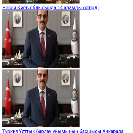
Ресей Киев облысында 14 адамды өлтірді
Түркия Ұлттық барлау ұйымының басшысы Анкарада