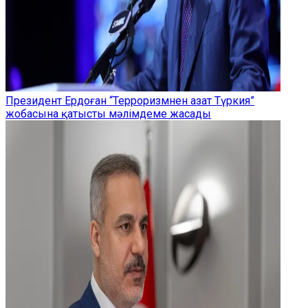
Президент Ердоған “Терроризмнен азат Түркия”
жобасына қатысты мәлімдеме жасады