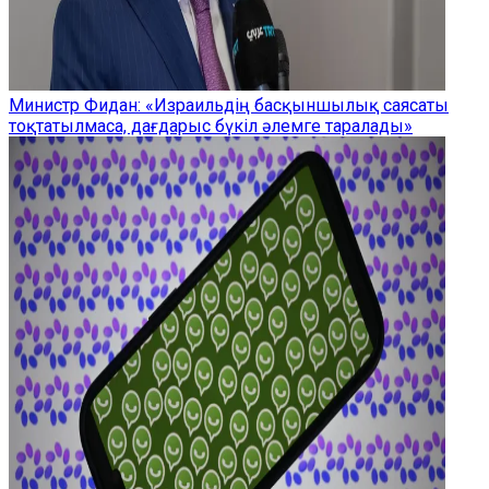
Министр Фидан: «Израильдің басқыншылық саясаты
тоқтатылмаса, дағдарыс бүкіл әлемге таралады»