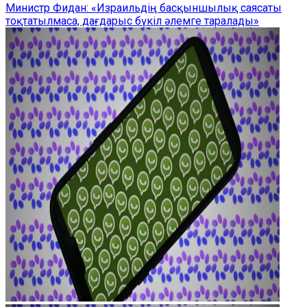
Министр Фидан: «Израильдің басқыншылық саясаты
тоқтатылмаса, дағдарыс бүкіл әлемге таралады»