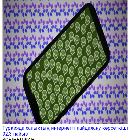
Түркияда халықтың интернетті пайдалану көрсеткіші ̶
92,3 пайыз
ҰСЫНЫЛҒАН