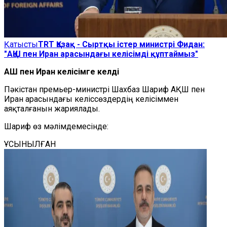
Қатысты
TRT Қазақ - Сыртқы істер министрі Фидан:
"АҚШ пен Иран арасындағы келісімді құптаймыз"
АҚШ пен Иран келісімге келді
Пәкістан премьер-министрі Шахбаз Шариф АҚШ пен
Иран арасындағы келіссөздердің келісіммен
аяқталғанын жариялады.
Шариф өз мәлімдемесінде:
ҰСЫНЫЛҒАН