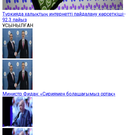
Түркияда халықтың интернетті пайдалану көрсеткіші ̶
92,3 пайыз
ҰСЫНЫЛҒАН
Министр Фидан: «Сириямен болашағымыз ортақ»