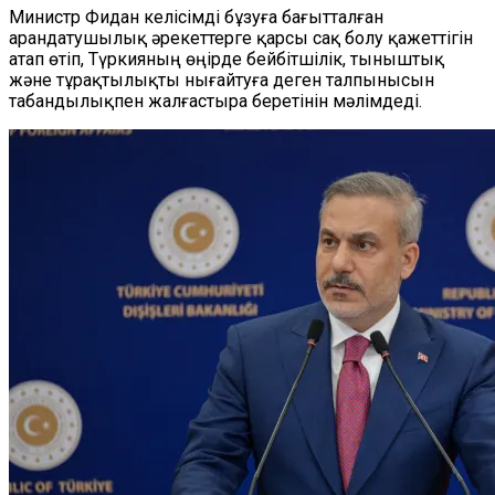
Министр Фидан келісімді бұзуға бағытталған
арандатушылық әрекеттерге қарсы сақ болу қажеттігін
атап өтіп, Түркияның өңірде бейбітшілік, тыныштық
және тұрақтылықты нығайтуға деген талпынысын
табандылықпен жалғастыра беретінін мәлімдеді.