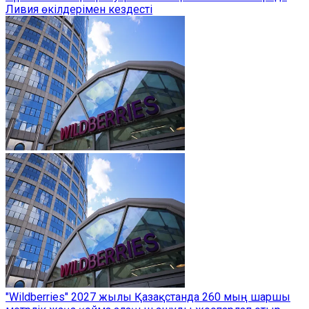
Ливия өкілдерімен кездесті
"Wildberries" 2027 жылы Қазақстанда 260 мың шаршы