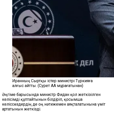
Иранның Сыртқы істер министрі Түркияға
алғыс айтты. (Сурет AA мұрағатынан)
Әңгіме барысында министр Фидан қол жеткізілген
келісімді құптайтынын білдіріп, қосымша
келіссөздердің де оң нәтижемен аяқталатынына үміт
артатынын жеткізді.