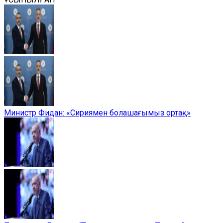
Министр Фидан: «Сириямен болашағымыз ортақ»