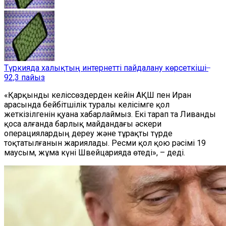
Түркияда халықтың интернетті пайдалану көрсеткіші ̶
92,3 пайыз
«Қарқынды келіссөздерден кейін АҚШ пен Иран
арасында бейбітшілік туралы келісімге қол
жеткізілгенін қуана хабарлаймыз. Екі тарап та Ливанды
қоса алғанда барлық майдандағы әскери
операциялардың дереу және тұрақты түрде
тоқтатылғанын жариялады. Ресми қол қою рәсімі 19
маусым, жұма күні Швейцарияда өтеді», – деді.