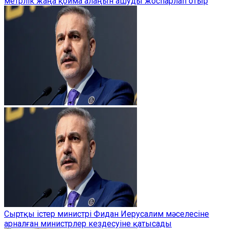
метрлік жаңа қойма алаңын ашуды жоспарлап отыр
Сыртқы істер министрі Фидан Иерусалим мәселесіне
арналған министрлер кездесуіне қатысады