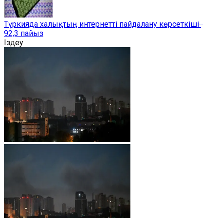
Түркияда халықтың интернетті пайдалану көрсеткіші ̶
92,3 пайыз
Іздеу