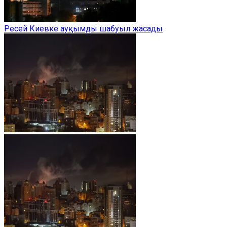
Ресей Киевке ауқымды шабуыл жасады