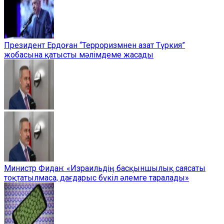
Президент Ердоған “Терроризмнен азат Түркия”
жобасына қатысты мәлімдеме жасады
Министр Фидан: «Израильдің басқыншылық саясаты
тоқтатылмаса, дағдарыс бүкіл әлемге таралады»