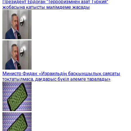
Президент Ердоған “Терроризмнен азат Түркия”
жобасына қатысты мәлімдеме жасады
Министр Фидан: «Израильдің басқыншылық саясаты
тоқтатылмаса, дағдарыс бүкіл әлемге таралады»