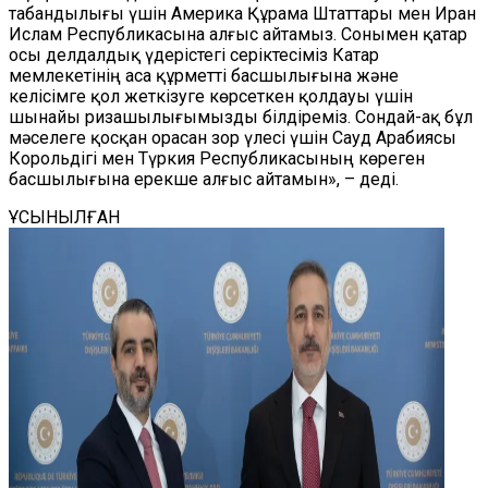
табандылығы үшін Америка Құрама Штаттары мен Иран
Ислам Республикасына алғыс айтамыз. Сонымен қатар
осы делдалдық үдерістегі серіктесіміз Катар
мемлекетінің аса құрметті басшылығына және
келісімге қол жеткізуге көрсеткен қолдауы үшін
шынайы ризашылығымызды білдіреміз. Сондай-ақ бұл
мәселеге қосқан орасан зор үлесі үшін Сауд Арабиясы
Корольдігі мен Түркия Республикасының көреген
басшылығына ерекше алғыс айтамын», – деді.
ҰСЫНЫЛҒАН