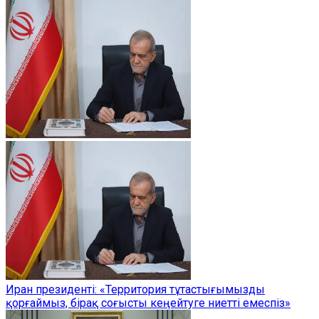
Иран президенті: «Территория тұтастығымызды
қорғаймыз, бірақ соғысты кеңейтуге ниетті емеспіз»