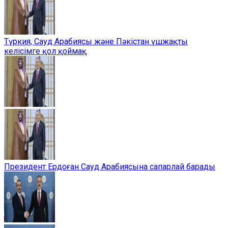
Түркия, Сауд Арабиясы және Пәкістан үшжақты
келісімге қол қоймақ
Президент Ердоған Сауд Арабиясына сапарлай барады