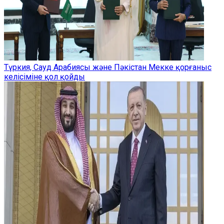
Түркия, Сауд Арабиясы және Пәкістан Мекке қорғаныс
келісіміне қол қойды