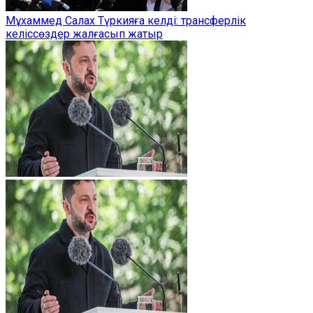
Мұхаммед Салах Түркияға келді: трансферлік
келіссөздер жалғасып жатыр