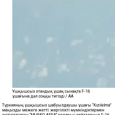
Ұшқышсыз отандық ұшақ сынақта F-16
ұшағына дәл соққы тигізді / AA
Түркияның ұшқышсыз шабуылдаушы ұшағы “Kızılelma”
маңызды межеге жетті: жергілікті мүмкіндіктермен
жетілдірілген “MURAD AESA” радарын пайдаланып F-16