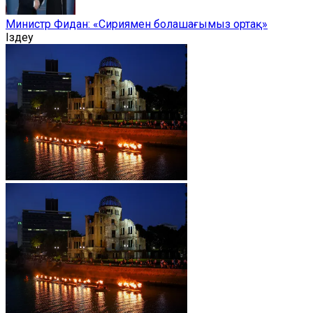
Министр Фидан: «Сириямен болашағымыз ортақ»
Іздеу