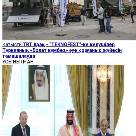
Қатысты
TRT Қазақ - “TEKNOFEST"-ке келушілер
Түркияның «Болат күмбез» әуе қорғаныс жүйесін
тамашалауда
ҰСЫНЫЛҒАН