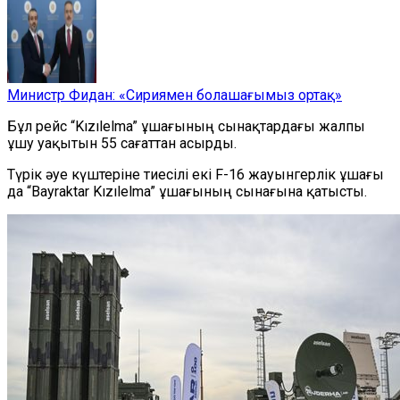
Министр Фидан: «Сириямен болашағымыз ортақ»
Бұл рейс “Kızılelma” ұшағының сынақтардағы жалпы
ұшу уақытын 55 сағаттан асырды.
Түрік әуе күштеріне тиесілі екі F-16 жауынгерлік ұшағы
да “Bayraktar Kızılelma” ұшағының сынағына қатысты.