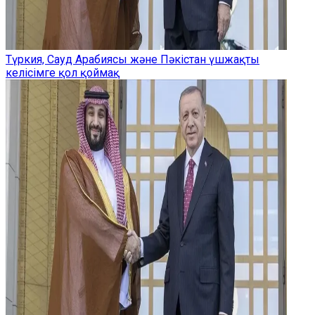
Түркия, Сауд Арабиясы және Пәкістан үшжақты
келісімге қол қоймақ