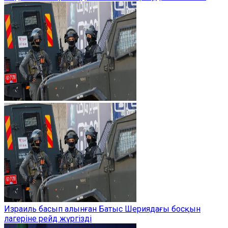
Израиль басып алынған Батыс Шериядағы босқын
лагеріне рейд жүргізді