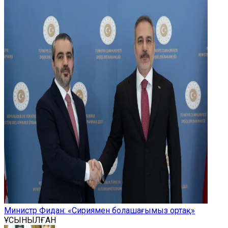
Министр Фидан: «Сириямен болашағымыз ортақ»
ҰСЫНЫЛҒАН