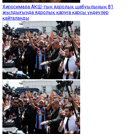
Хиросимада АҚШ-тың ядролық шабуылының 81
жылдығында ядролық қаруға қарсы үндеулер
қайталанды