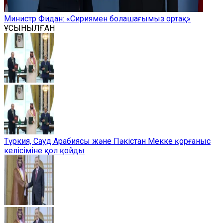
Министр Фидан: «Сириямен болашағымыз ортақ»
ҰСЫНЫЛҒАН
Түркия, Сауд Арабиясы және Пәкістан Мекке қорғаныс
келісіміне қол қойды