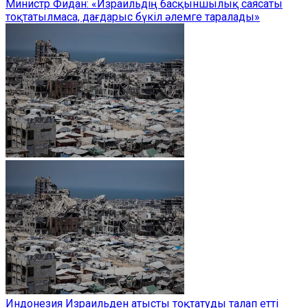
Министр Фидан: «Израильдің басқыншылық саясаты
тоқтатылмаса, дағдарыс бүкіл әлемге таралады»
Индонезия Израильден атысты тоқтатуды талап етті