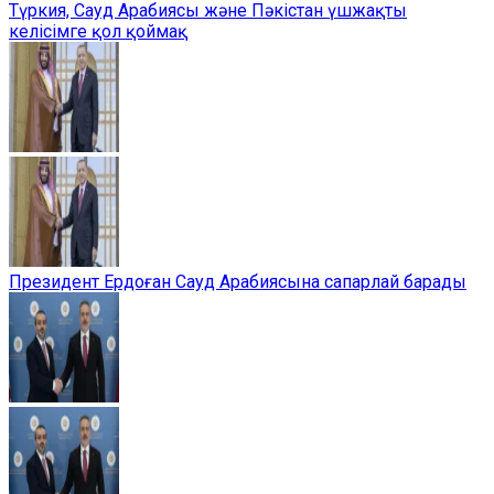
Түркия, Сауд Арабиясы және Пәкістан үшжақты
келісімге қол қоймақ
Президент Ердоған Сауд Арабиясына сапарлай барады