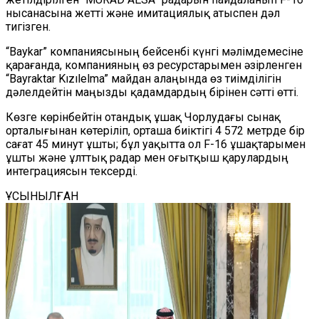
нысанасына жетті және имитациялық атыспен дәл
тигізген.
“Baykar” компаниясының бейсенбі күнгі мәлімдемесіне
қарағанда, компанияның өз ресурстарымен әзірленген
“Bayraktar Kızılelma” майдан алаңында өз тиімділігін
дәлелдейтін маңызды қадамдардың бірінен сәтті өтті.
Көзге көрінбейтін отандық ұшақ Чорлудағы сынақ
орталығынан көтеріліп, орташа биіктігі 4 572 метрде бір
сағат 45 минут ұшты; бұл уақытта ол F-16 ұшақтарымен
ұшты және ұлттық радар мен оғытқыш қарулардың
интеграциясын тексерді.
ҰСЫНЫЛҒАН