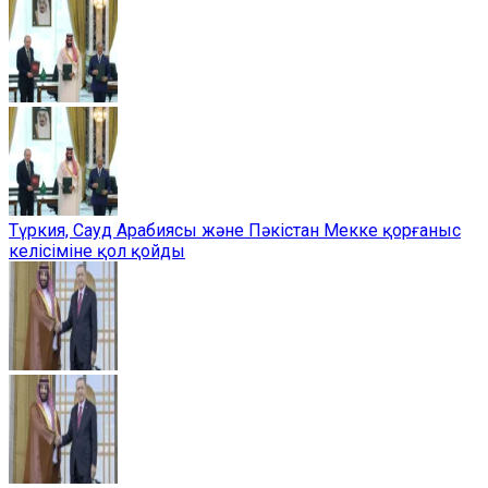
Түркия, Сауд Арабиясы және Пәкістан Мекке қорғаныс
келісіміне қол қойды