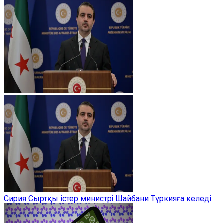
Сирия Сыртқы істер министрі Шайбани Түркияға келеді