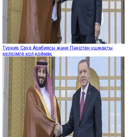
Түркия, Сауд Арабиясы және Пәкістан үшжақты
келісімге қол қоймақ