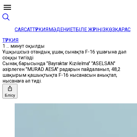
САЯСАТ
ТҮРКИЯ
МӘДЕНИЕТ
БІЛЕ ЖҮРІҢІЗ
КӨЗҚАРАС
ТҮРКИЯ
1 ... минут оқылды
Ұшқышсыз отандық ұшақ сынақта F-16 ұшағына дәл
соққы тигізді
Сынақ барысында "Bayraktar Kızılelma" "ASELSAN"
әзірлеген "MURAD AESA" радарын пайдаланып, 48,2
шақырым қашықтықта F-16 нысанасын анықтап,
нысанаға әл тиді.
Бөлісу