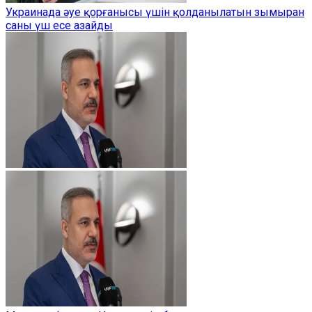
Украинада әуе қорғанысы үшін қолданылатын зымыран
саны үш есе азайды