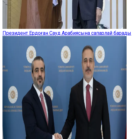
Президент Ердоған Сауд Арабиясына сапарлай барады