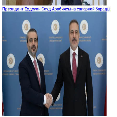
Президент Ердоған Сауд Арабиясына сапарлай барады