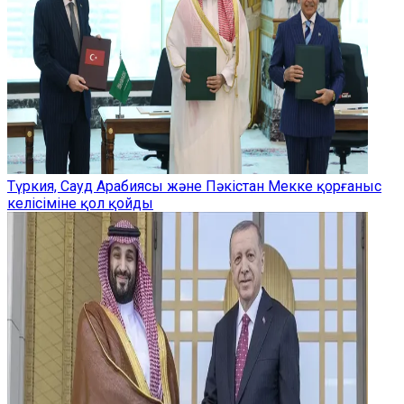
Түркия, Сауд Арабиясы және Пәкістан Мекке қорғаныс
келісіміне қол қойды