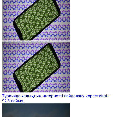
Түркияда халықтың интернетті пайдалану көрсеткіші ̶
92,3 пайыз