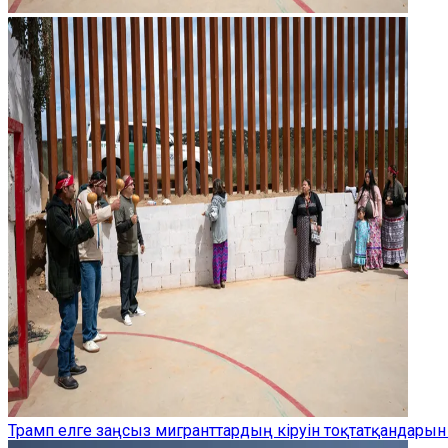
Трамп елге заңсыз мигранттардың кіруін тоқтатқандарын 