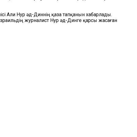
ісі Али Нур әд-Диннің қаза тапқанын хабарлады.
зраильдің журналист Нур әд-Динге қарсы жасаған