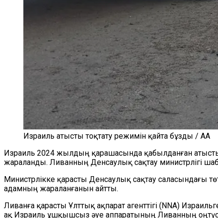
Израиль атысты тоқтату режимін қайта бұзды / AA
Израиль 2024 жылдың қарашасында қабылданған атысты то
жараланды. Ливанның Денсаулық сақтау министрлігі шаб
Министрлікке қарасты Денсаулық сақтау саласындағы тө
адамның жараланғанын айтты.
Ливанға қарасты Ұлттық ақпарат агенттігі (NNA) Израиль
ақ Израиль ұшқышсыз әуе аппаратының Ливанның оңтүсті