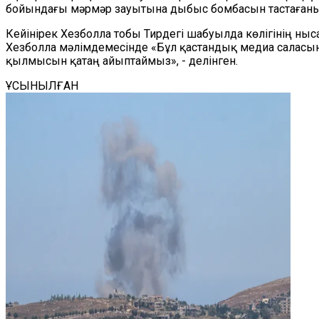
бойындағы мәрмәр зауытына дыбыс бомбасын тастағаны
Кейінірек Хезболла тобы Тирдегі шабуылда көлігінің ныс
Хезболла мәлімдемесінде «Бұл қастандық медиа саласы
қылмысын қатаң айыптаймыз», - делінген.
ҰСЫНЫЛҒАН