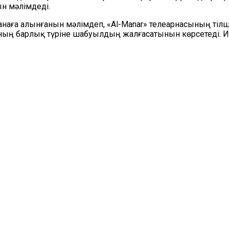
н мәлімдеді.
анаға алынғанын мәлімдеп, «Al-Manar» телеарнасының тілш
ның барлық түріне шабуылдың жалғасатынын көрсетеді. И