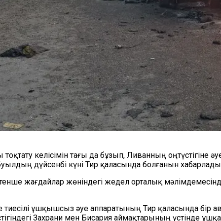
қтату келісімін тағы да бұзып, Ливанның оңтүстігіне әуе
уылдың дүйсенбі күні Тир қаласында болғанын хабарлады
тенше жағдайлар жөніндегі жедел орталық мәлімдемесінде
ге тиесілі ұшқышсыз әуе аппаратының Тир қаласында бір ав
гіндегі Захрани мен Бисария аймақтарының үстінде ұшқа