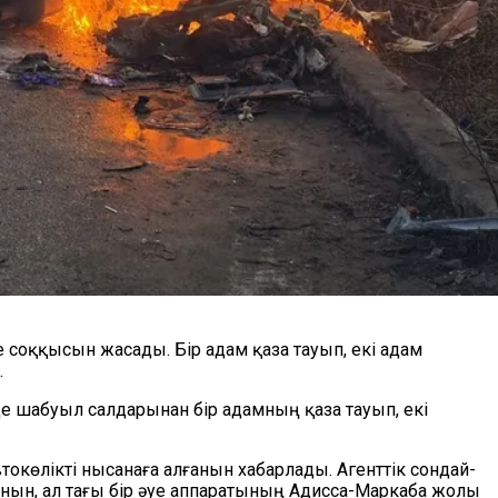
 соққысын жасады. Бір адам қаза тауып, екі адам
.
 шабуыл салдарынан бір адамның қаза тауып, екі
токөлікті нысанаға алғанын хабарлады. Агенттік сондай-
нын, ал тағы бір әуе аппаратының Адисса-Маркаба жолы