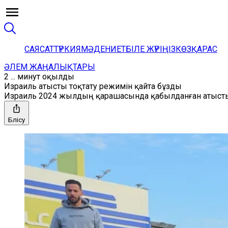
САЯСАТ
ТҮРКИЯ
МӘДЕНИЕТ
БІЛЕ ЖҮРІҢІЗ
КӨЗҚАРАС
ӘЛЕМ ЖАҢАЛЫҚТАРЫ
2 ... минут оқылды
Израиль атысты тоқтату режимін қайта бұзды
Израиль 2024 жылдың қарашасында қабылданған атысты
Бөлісу