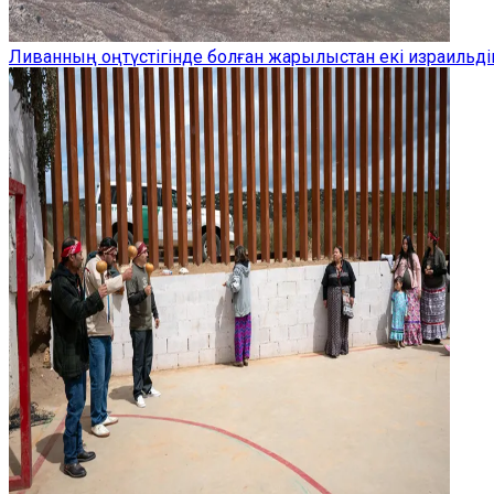
Ливанның оңтүстігінде болған жарылыстан екі израильдік