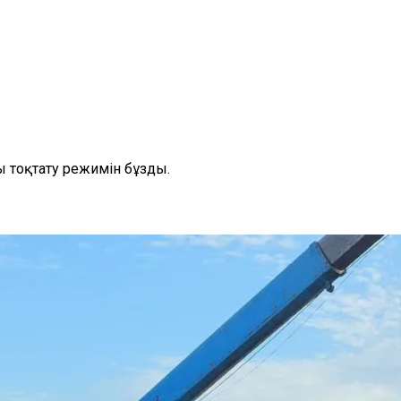
 тоқтату режимін бұзды.