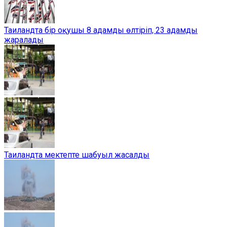
Таиландта бір оқушы 8 адамды өлтіріп, 23 адамды
жаралады
Таиландта мектепте шабуыл жасалды