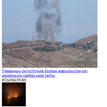
Ливанның оңтүстігінде болған жарылыстан екі
израильдік сарбаз қаза тапты
ҰСЫНЫЛҒАН