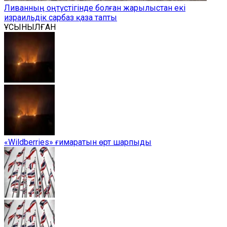
Ливанның оңтүстігінде болған жарылыстан екі
израильдік сарбаз қаза тапты
ҰСЫНЫЛҒАН
«Wildberries» ғимаратын өрт шарпыды