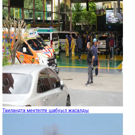
Таиландта мектепте шабуыл жасалды