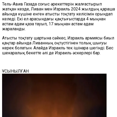
Тель-Авив Газада соғыс әрекеттерін жалғастырып
жатқан кезде, Ливан мен Израиль 2024 жылдың қараша
айында күшіне енген атысты тоқтату келісімін орындап
келеді. Екі ел арасындағы қақтығыстарда 4 мыңнан
астам адам қаза тауып, 17 мыңнан астам адам
жараланды.
Атысты тоқтату шартына сәйкес, Израиль армиясы биыл
қаңтар айында Ливанның оңтүстігінен толық шығуы
керек болатын. Алайда Израиль тек ішінара шегінді. Бес
шекаралық бекетте әлі де Израиль әскерлері бар.
ҰСЫНЫЛҒАН