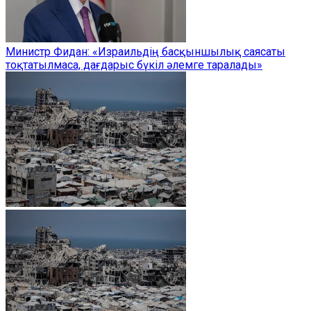
Министр Фидан: «Израильдің басқыншылық саясаты
тоқтатылмаса, дағдарыс бүкіл әлемге таралады»