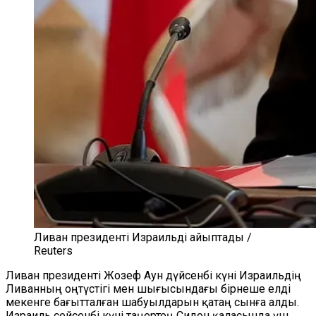
Ливан президенті Израильді айыптады /
Reuters
Ливан президенті Жозеф Аун дүйсенбі күні Израильдің
Ливанның оңтүстігі мен шығысындағы бірнеше елді
мекенге бағытталған шабуылдарын қатаң сынға алды.
Израиль сейсенбі күні таңертең Сидон қаласында үш