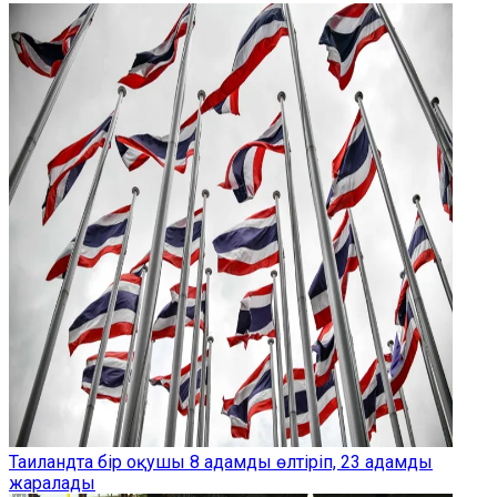
Таиландта бір оқушы 8 адамды өлтіріп, 23 адамды
жаралады