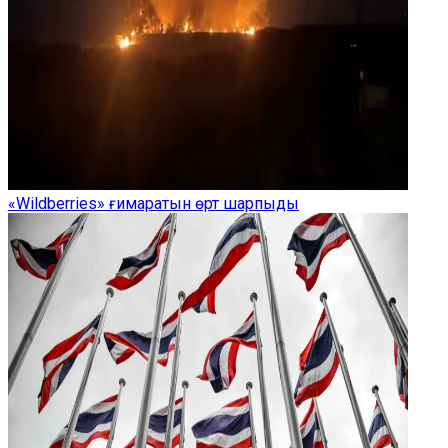
«Wildberries» ғимаратын өрт шарпыды