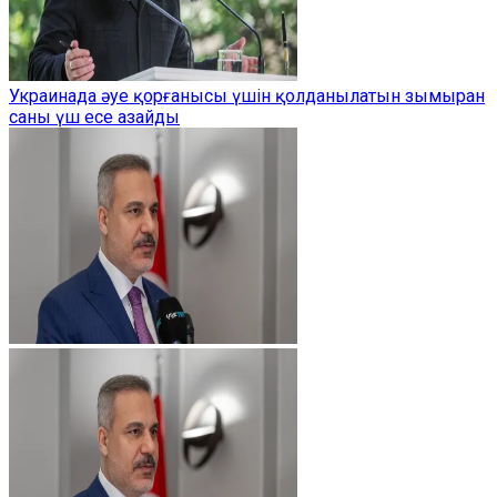
Украинада әуе қорғанысы үшін қолданылатын зымыран
саны үш есе азайды