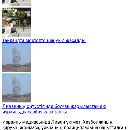
Таиландта мектепте шабуыл жасалды
Ливанның оңтүстігінде болған жарылыстан екі
израильдік сарбаз қаза тапты
Израиль медиасында Ливан үкіметі Хезболланың
қаруын жоймаса, ұйымның позицияларына бағытталған