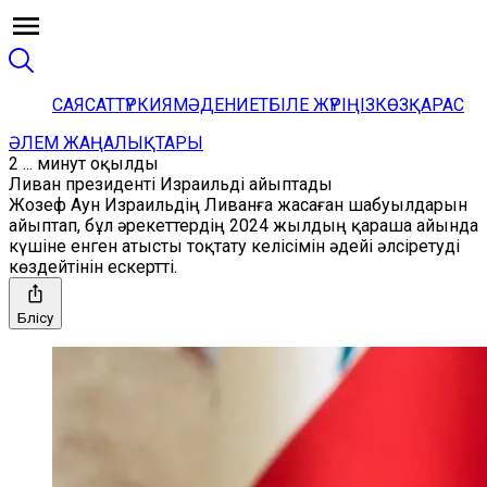
САЯСАТ
ТҮРКИЯ
МӘДЕНИЕТ
БІЛЕ ЖҮРІҢІЗ
КӨЗҚАРАС
ӘЛЕМ ЖАҢАЛЫҚТАРЫ
2 ... минут оқылды
Ливан президенті Израильді айыптады
Жозеф Аун Израильдің Ливанға жасаған шабуылдарын
айыптап, бұл әрекеттердің 2024 жылдың қараша айында
күшіне енген атысты тоқтату келісімін әдейі әлсіретуді
көздейтінін ескертті.
Бөлісу