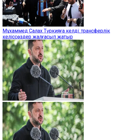
Мұхаммед Салах Түркияға келді: трансферлік
келіссөздер жалғасып жатыр