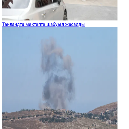
Таиландта мектепте шабуыл жасалды