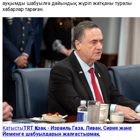
ауқымды шабуылға дайындық жүріп жатқаны туралы
хабарлар тараған.
Қатысты
TRT Қазақ - Израиль Газа, Ливан, Сирия және
Йеменге шабуылдарын жалғастырмақ