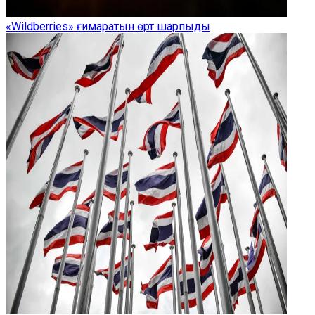
«Wildberries» ғимаратын өрт шарпыды