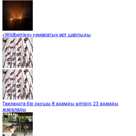
«Wildberries» ғимаратын өрт шарпыды
Таиландта бір оқушы 8 адамды өлтіріп, 23 адамды
жаралады