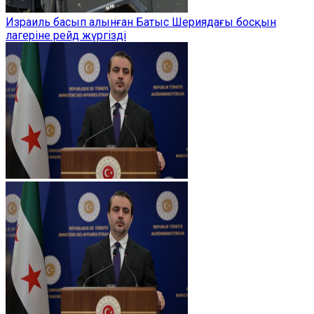
Израиль басып алынған Батыс Шериядағы босқын
лагеріне рейд жүргізді