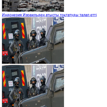
Индонезия Израильден атысты тоқтатуды талап етті