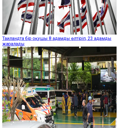
Таиландта бір оқушы 8 адамды өлтіріп, 23 адамды
жаралады