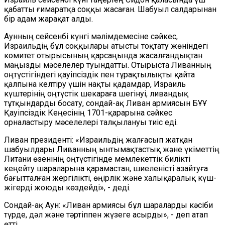
қабатты ғимаратқа соққы жасаған. Шабуыл салдарынан
бір адам жарақат алды.
Аунның сейсенбі күнгі мәлімдемесіне сәйкес,
Израильдің бұл соққылары атысты тоқтату жөніндегі
комитет отырысының қарсаңында жасалғандықтан
маңызды мәселелер туындатты. Отырыста Ливанның
оңтүстігіндегі қауіпсіздік пен тұрақтылықты қайта
қалпына келтіру үшін нақты қадамдар, Израиль
күштерінің оңтүстік шекараға шегінуі, ливандық
тұтқындарды босату, сондай-ақ Ливан армиясын БҰҰ
Қауіпсіздік Кеңесінің 1701-қарарына сәйкес
орналастыру мәселелері талқылануы тиіс еді.
Ливан президенті: «Израильдің жалғасып жатқан
шабуылдары Ливанның ынтымақтастық және үкіметтің
Литани өзенінің оңтүстігінде мемлекеттік билікті
кеңейту шараларына қарамастан, шиеленісті азайтуға
бағытталған жергілікті, өңірлік және халықаралық күш-
жігерді жоюды көздейді», - деді.
Сондай-ақ Аун: «Ливан армиясы бұл шараларды кәсіби
түрде, дәл және тәртіппен жүзеге асырды», - деп атап
өтті.