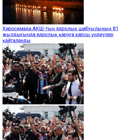
Хиросимада АҚШ-тың ядролық шабуылының 81
жылдығында ядролық қаруға қарсы үндеулер
қайталанды