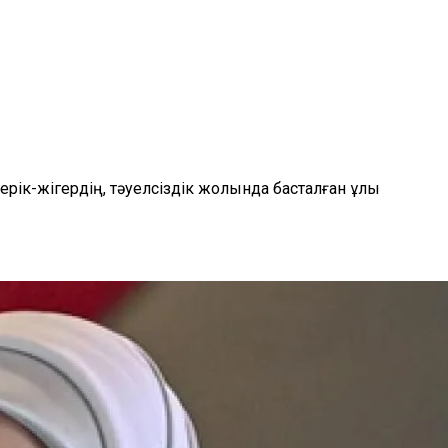
рік-жігердің, тәуелсіздік жолында басталған ұлы