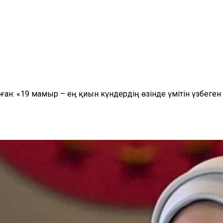
: «19 мамыр – ең қиын күндердің өзінде үмітін үзбеген е