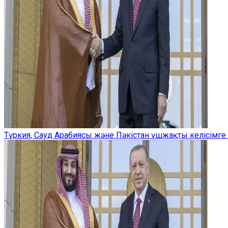
Түркия, Сауд Арабиясы және Пәкістан үшжақты келісімге