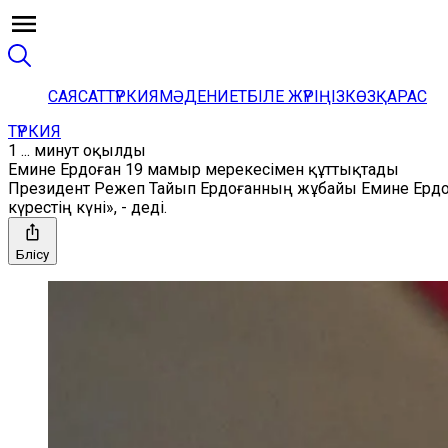
САЯСАТ
ТҮРКИЯ
МӘДЕНИЕТ
БІЛЕ ЖҮРІҢІЗ
КӨЗҚАРАС
ТҮРКИЯ
1 ... минут оқылды
Емине Ердоған 19 мамыр мерекесімен құттықтады
Президент Режеп Тайып Ердоғанның жұбайы Емине Ердоған
күрестің күні», - деді.
Бөлісу