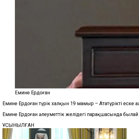
Емине Ердоған
Емине Ердоған түрік халқын 19 мамыр – Ататүрікті еске а
Е
мине Ердоған әлеуметтік желідегі парақшасында былай 
ҰСЫНЫЛҒАН