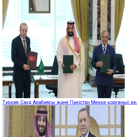
Түркия, Сауд Арабиясы және Пәкістан Мекке қорғаныс ке