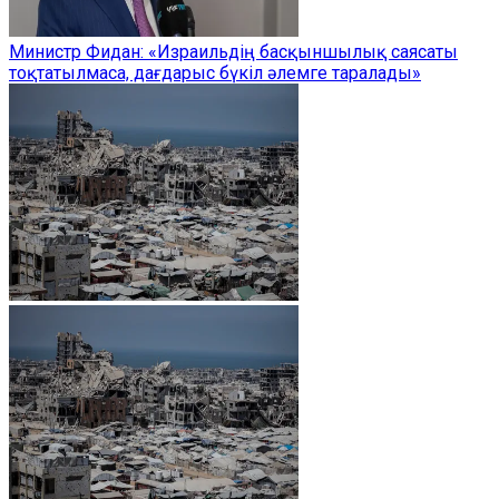
Министр Фидан: «Израильдің басқыншылық саясаты
тоқтатылмаса, дағдарыс бүкіл әлемге таралады»