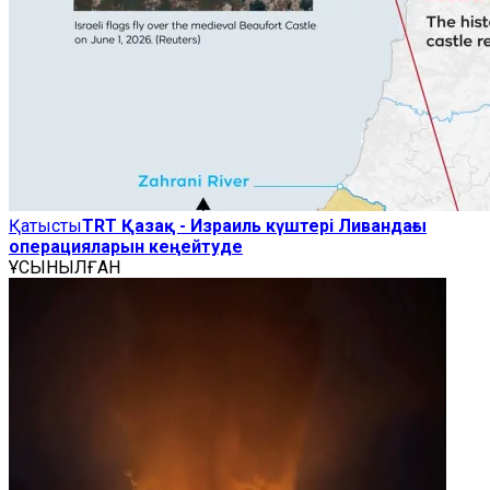
Қатысты
TRT Қазақ - Израиль күштері Ливандағы
операцияларын кеңейтуде
ҰСЫНЫЛҒАН