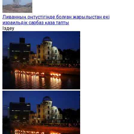
Ливанның оңтүстігінде болған жарылыстан екі
израильдік сарбаз қаза тапты
Іздеу