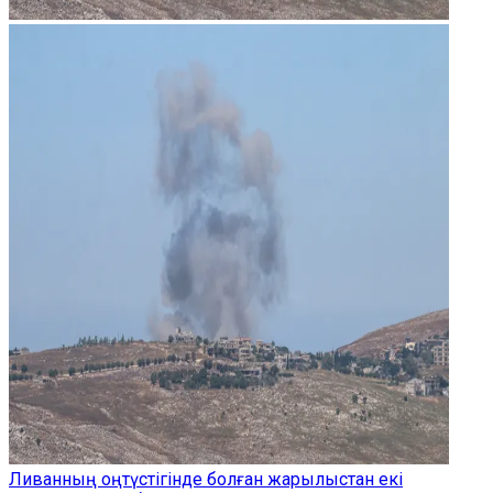
Ливанның оңтүстігінде болған жарылыстан екі