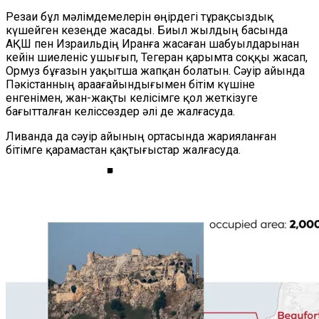
Резаи бұл мәлімдемелерін өңірдегі тұрақсыздық
күшейген кезеңде жасады. Биыл жылдың басында
АҚШ пен Израильдің Иранға жасаған шабуылдарынан
кейін шиеленіс ушығып, Тегеран қарымта соққы жасап,
Ормуз бұғазын уақытша жапқан болатын. Сәуір айында
Пәкістанның араағайындығымен бітім күшіне
енгенімен, жан-жақты келісімге қол жеткізуге
бағытталған келіссөздер әлі де жалғасуда.
Ливанда да сәуір айының ортасында жарияланған
бітімге қарамастан қақтығыстар жалғасуда.