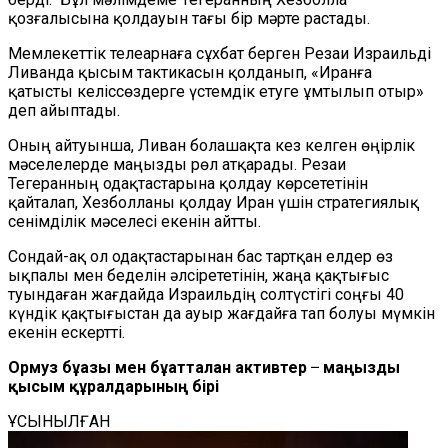
қозғалысына қолдауын тағы бір мәрте растады.
Мемлекеттік телеарнаға сұхбат берген Резаи Израильді
Ливанда қысым тактикасын қолданып, «Иранға
қатысты келіссөздерге үстемдік етуге ұмтылып отыр»
деп айыптады.
Оның айтуынша, Ливан болашақта кез келген өңірлік
мәселелерде маңызды рөл атқарады. Резаи
Тегеранның одақтастарына қолдау көрсететінін
қайталап, Хезболланы қолдау Иран үшін стратегиялық
сенімділік мәселесі екенін айтты.
Сондай-ақ ол одақтастарынан бас тартқан елдер өз
ықпалы мен беделін әлсірететінін, жаңа қақтығыс
туындаған жағдайда Израильдің солтүстігі соңғы 40
күндік қақтығыстан да ауыр жағдайға тап болуы мүмкін
екенін ескертті.
Ормуз бұғазы мен бұғатталған активтер ̶ маңызды
қысым құралдарының бірі
ҰСЫНЫЛҒАН