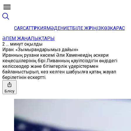
САЯСАТ
ТҮРКИЯ
МӘДЕНИЕТ
БІЛЕ ЖҮРІҢІЗ
КӨЗҚАРАС
ӘЛЕМ ЖАҢАЛЫҚТАРЫ
2 ... минут оқылды
Иран: «Зымырандарымыз дайын»
Иранның рухани көсемі Әли Хаменеидің әскери
кеңесшілерінің бірі Ливанның қауіпсіздігін өңірдегі
келіссөздер және бітімгерлік үдерістермен
байланыстырып, кез келген шабуылға қатаң жауап
берілетінін ескертті.
Бөлісу