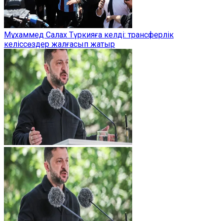
Мұхаммед Салах Түркияға келді: трансферлік
келіссөздер жалғасып жатыр