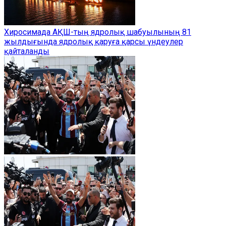
Хиросимада АҚШ-тың ядролық шабуылының 81
жылдығында ядролық қаруға қарсы үндеулер
қайталанды