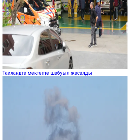
Таиландта мектепте шабуыл жасалды