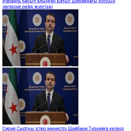
Израиль басып алынған Батыс Шериядағы босқын
лагеріне рейд жүргізді
Сирия Сыртқы істер министрі Шайбани Түркияға келеді