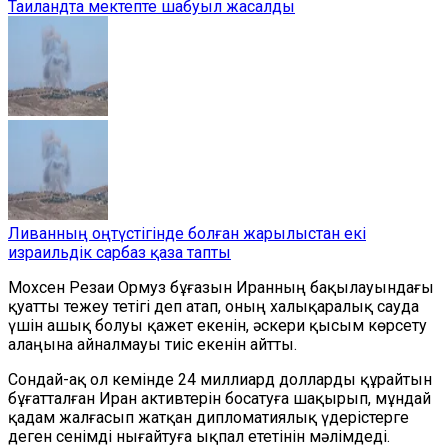
Таиландта мектепте шабуыл жасалды
Ливанның оңтүстігінде болған жарылыстан екі
израильдік сарбаз қаза тапты
Мохсен Резаи Ормуз бұғазын Иранның бақылауындағы
қуатты тежеу тетігі деп атап, оның халықаралық сауда
үшін ашық болуы қажет екенін, әскери қысым көрсету
алаңына айналмауы тиіс екенін айтты.
Сондай-ақ ол кемінде 24 миллиард долларды құрайтын
бұғатталған Иран активтерін босатуға шақырып, мұндай
қадам жалғасып жатқан дипломатиялық үдерістерге
деген сенімді нығайтуға ықпал ететінін мәлімдеді.