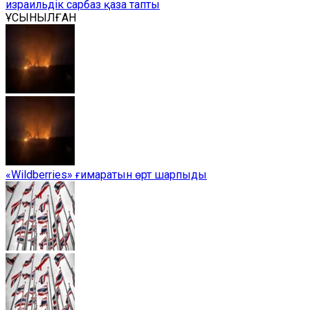
израильдік сарбаз қаза тапты
ҰСЫНЫЛҒАН
«Wildberries» ғимаратын өрт шарпыды