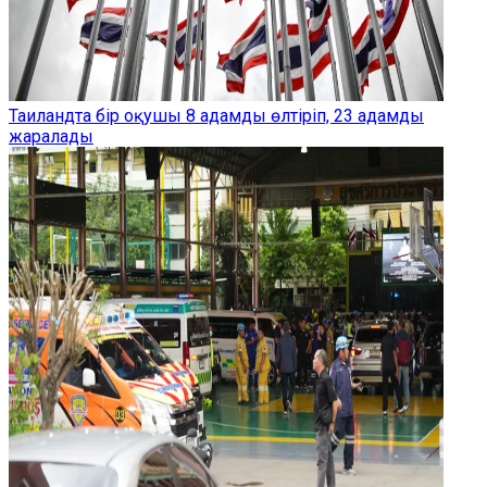
Таиландта бір оқушы 8 адамды өлтіріп, 23 адамды
жаралады