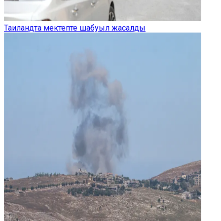
Таиландта мектепте шабуыл жасалды