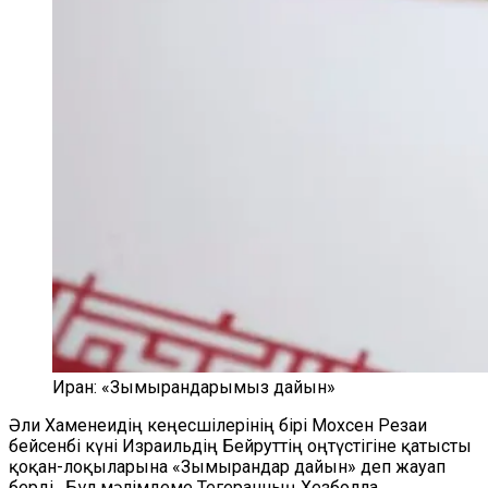
Иран: «Зымырандарымыз дайын»
Әли Хаменеидің кеңесшілерінің бірі Мохсен Резаи
бейсенбі күні Израильдің Бейруттің оңтүстігіне қатысты
қоқан-лоқыларына «Зымырандар дайын» деп жауап
берді. Бұл мәлімдеме Тегеранның Хезболла