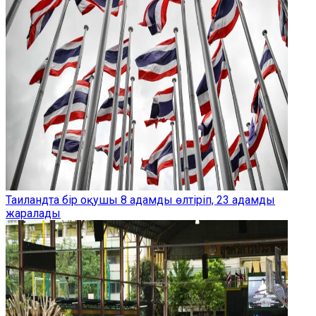
Таиландта бір оқушы 8 адамды өлтіріп, 23 адамды
жаралады