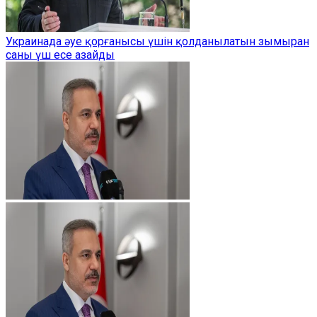
Украинада әуе қорғанысы үшін қолданылатын зымыран
саны үш есе азайды