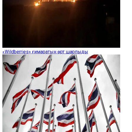
«Wildberries» ғимаратын өрт шарпыды