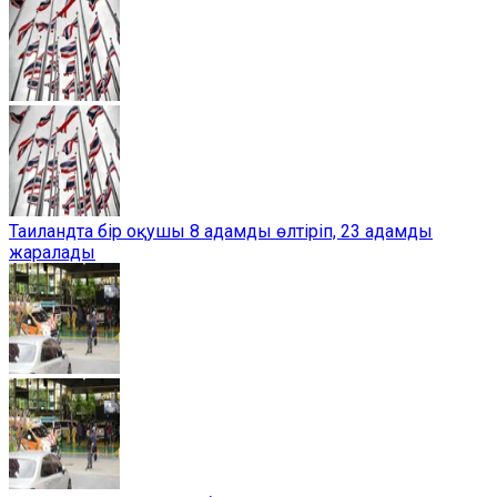
Таиландта бір оқушы 8 адамды өлтіріп, 23 адамды
жаралады