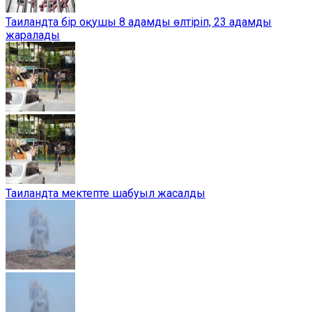
Таиландта бір оқушы 8 адамды өлтіріп, 23 адамды
жаралады
Таиландта мектепте шабуыл жасалды