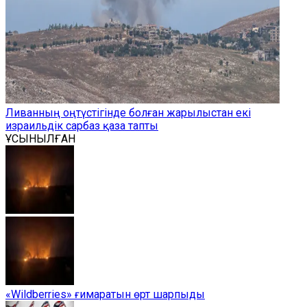
Ливанның оңтүстігінде болған жарылыстан екі
израильдік сарбаз қаза тапты
ҰСЫНЫЛҒАН
«Wildberries» ғимаратын өрт шарпыды