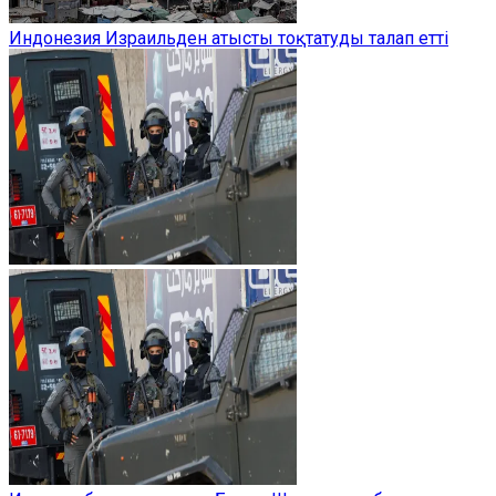
Индонезия Израильден атысты тоқтатуды талап етті