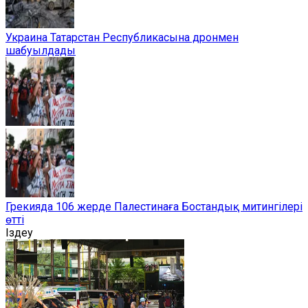
Украина Татарстан Республикасына дронмен
шабуылдады
Грекияда 106 жерде Палестинаға Бостандық митингілері
өтті
Іздеу