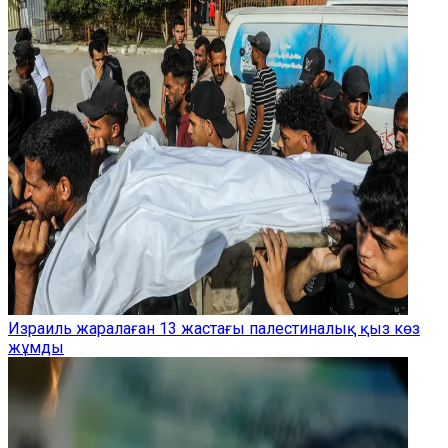
Израиль жаралаған 13 жастағы палестиналық қыз көз
жұмды