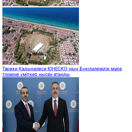
Тарихи Кадыкалеси ЮНЕСКО-ның Бүкіләлемдік мұра
тізіміне үміткер нысан атанды