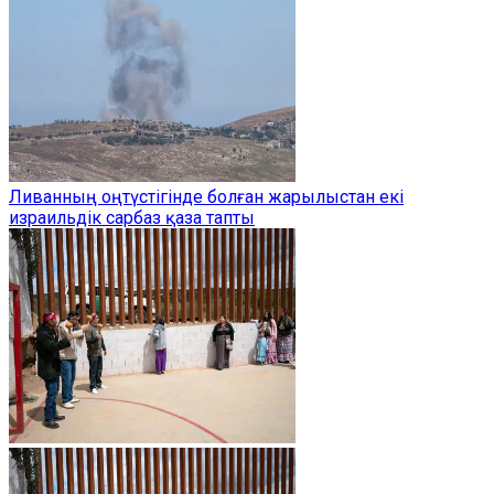
Ливанның оңтүстігінде болған жарылыстан екі
израильдік сарбаз қаза тапты