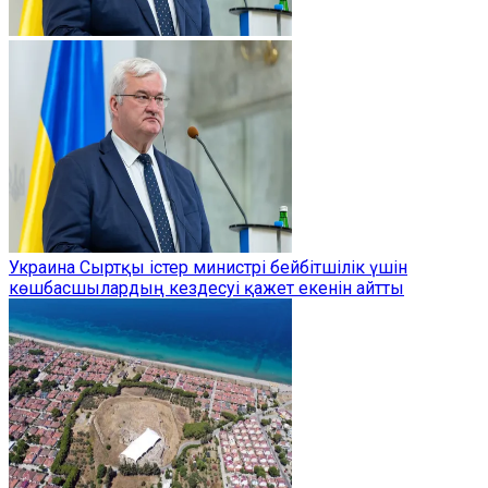
Украина Сыртқы істер министрі бейбітшілік үшін
көшбасшылардың кездесуі қажет екенін айтты