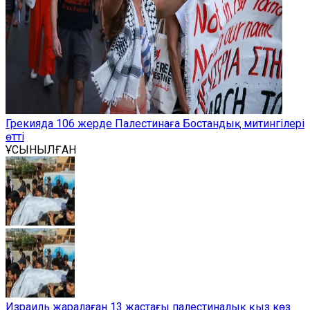
Грекияда 106 жерде Палестинаға Бостандық митингілері
өтті
ҰСЫНЫЛҒАН
Израиль жаралаған 13 жастағы палестиналық қыз көз