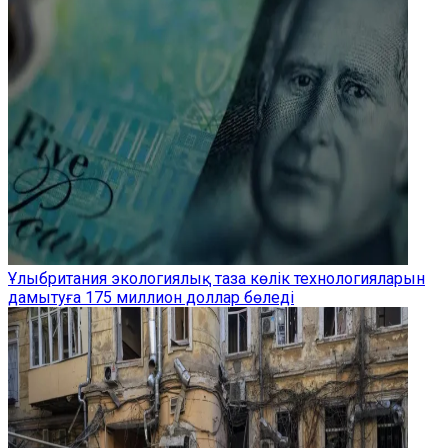
Ұлыбритания экологиялық таза көлік технологияларын
дамытуға 175 миллион доллар бөледі