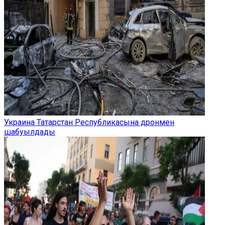
Украина Татарстан Республикасына дронмен
шабуылдады