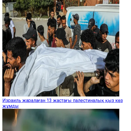
Израиль жаралаған 13 жастағы палестиналық қыз көз
жұмды