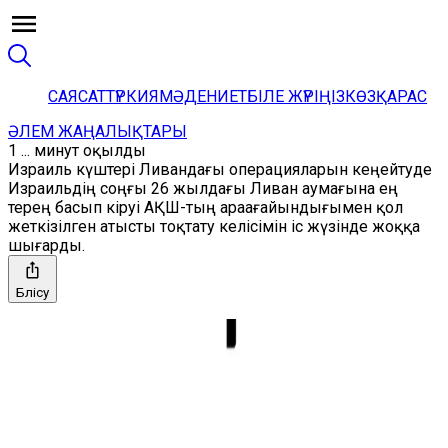
САЯСАТ
ТҮРКИЯ
МӘДЕНИЕТ
БІЛЕ ЖҮРІҢІЗ
КӨЗҚАРАС
ӘЛЕМ ЖАҢАЛЫҚТАРЫ
1 ... минут оқылды
Израиль күштері Ливандағы операцияларын кеңейтуде
Израильдің соңғы 26 жылдағы Ливан аумағына ең
терең басып кіруі АҚШ-тың араағайындығымен қол
жеткізілген атысты тоқтату келісімін іс жүзінде жоққа
шығарды.
Бөлісу