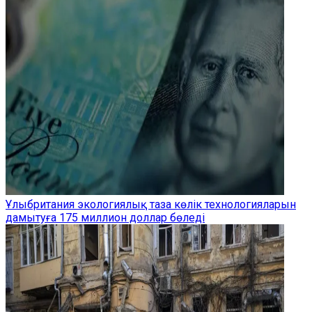
Ұлыбритания экологиялық таза көлік технологияларын
дамытуға 175 миллион доллар бөледі