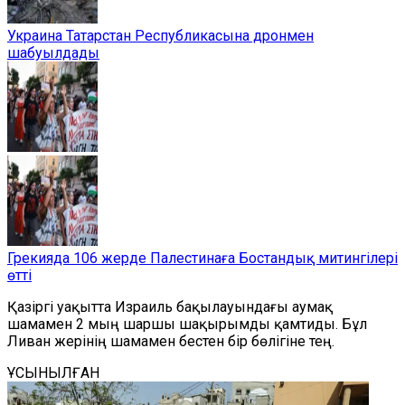
Украина Татарстан Республикасына дронмен
шабуылдады
Грекияда 106 жерде Палестинаға Бостандық митингілері
өтті
Қазіргі уақытта Израиль бақылауындағы аумақ
шамамен 2 мың шаршы шақырымды қамтиды. Бұл
Ливан жерінің шамамен бестен бір бөлігіне тең.
ҰСЫНЫЛҒАН