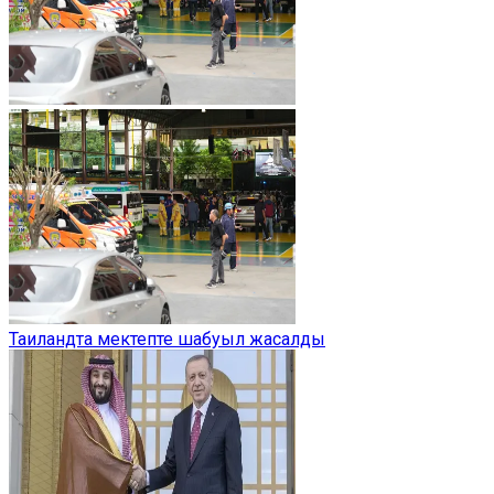
Таиландта мектепте шабуыл жасалды