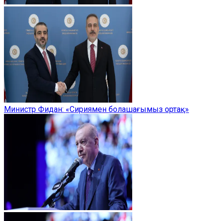
Министр Фидан: «Сириямен болашағымыз ортақ»