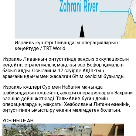
Израиль күштері Ливандағы операцияларын
кеңейтуде / TRT World
Израиль Ливанның оңтүстігінде заңсыз оккупациясын
кеңейтіп, стратегиялық маңызы зор Бофор қамалын
басып алды. Осылайша 17 сәуірде АҚШ-тың
араағайындығымен жасалған бітім келісімі бұзылды.
Израиль күштері Сур мен Набатия маңында
шабуылдарын күшейтіп, әскери операцияларын Захрани
өзеніне дейін жеткізді. Тель-Авив бұған дейін
операциялардың мақсаты Хезболланы Литани өзенінің
оңтүстігінен ығыстыру екенін мәлімдеген болатын.
ҰСЫНЫЛҒАН