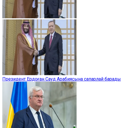
Президент Ердоған Сауд Арабиясына сапарлай барады