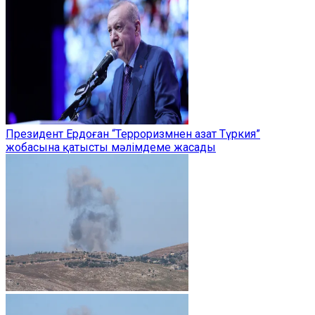
Президент Ердоған “Терроризмнен азат Түркия”
жобасына қатысты мәлімдеме жасады