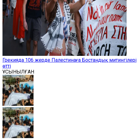
Грекияда 106 жерде Палестинаға Бостандық митингілері
өтті
ҰСЫНЫЛҒАН