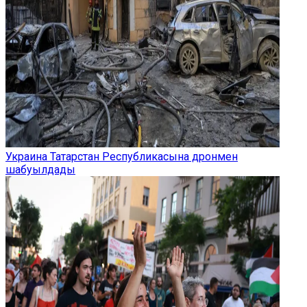
Украина Татарстан Республикасына дронмен
шабуылдады