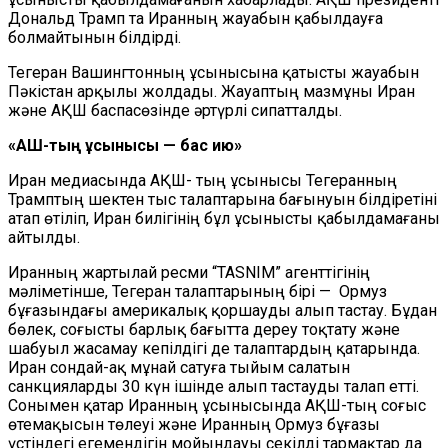
Дональд Трамп та Иранның жауабын қабылдауға
болмайтынын білдірді.
Тегеран Вашингтонның ұсынысына қатысты жауабын
Пәкістан арқылы жолдады. Жауаптың мазмұны Иран
және АҚШ баспасөзінде әртүрлі сипатталды.
«АҚШ-тың ұсынысы — бас ию»
Иран медиасында АҚШ- тың ұсынысы Тегеранның
Трамптың шектен тыс талаптарына бағынуын білдіретіні
атап өтіліп, Иран билігінің бұл ұсынысты қабылдамағаны
айтылды.
Иранның жартылай ресми “TASNIM” агенттігінің
мәліметінше, Тегеран талаптарының бірі — Ормуз
бұғазындағы америкалық қоршауды алып тастау. Бұдан
бөлек, соғысты барлық бағытта дереу тоқтату және
шабуыл жасамау кепілдігі де талаптардың қатарында.
Иран сондай-ақ мұнай сатуға тыйым салатын
санкцияларды 30 күн ішінде алып тастауды талап етті.
Сонымен қатар Иранның ұсынысында АҚШ-тың соғыс
өтемақысын төлеуі және Иранның Ормуз бұғазы
үстіндегі егемендігін мойындауы секілді тармақтар да