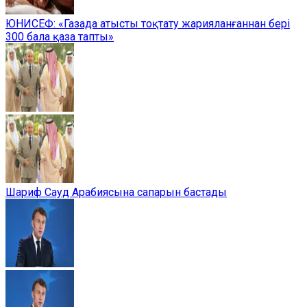
ЮНИСЕФ: «Газада атысты тоқтату жарияланғаннан бері
300 бала қаза тапты»
Шариф Сауд Арабиясына сапарын бастады