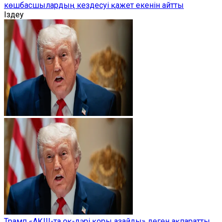
көшбасшылардың кездесуі қажет екенін айтты
Іздеу
Трамп «АҚШ-та оқ-дәрі қоры азайды» деген ақпаратты