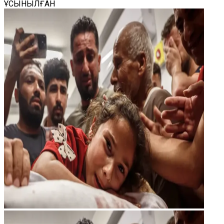
ҰСЫНЫЛҒАН