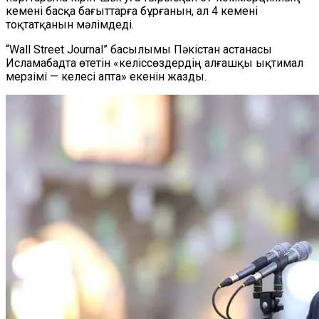
кемені басқа бағыттарға бұрғанын, ал 4 кемені
тоқтатқанын мәлімдеді.
“Wall Street Journal” басылымы Пәкістан астанасы
Исламабадта өтетін «
келіссөздердің алғашқы ықтимал
мерзімі — келесі апта
» екенін жазды.