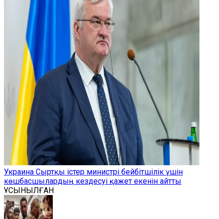
Украина Сыртқы істер министрі бейбітшілік үшін
көшбасшылардың кездесуі қажет екенін айтты
ҰСЫНЫЛҒАН