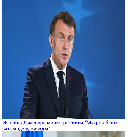
Израиль Диаспора министрі Чикли: “Макрон бізге
сатқындық жасады”