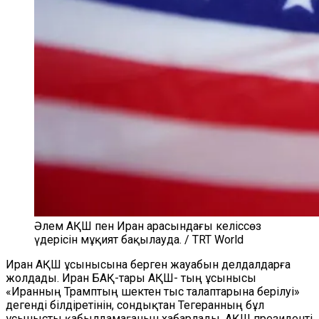
Әлем АҚШ пен Иран арасындағы келіссөз
үдерісін мұқият бақылауда. / TRT World
Иран АҚШ ұсынысына берген жауабын делдалдарға
жолдады. Иран БАҚ-тары АҚШ- тың ұсынысы
«Иранның Трамптың шектен тыс талаптарына берілуі»
дегенді білдіретінін, сондықтан Тегеранның бұл
ұсынысты қабылдамағанын хабарлады. АҚШ президенті