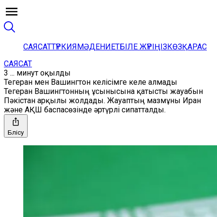
САЯСАТ
ТҮРКИЯ
МӘДЕНИЕТ
БІЛЕ ЖҮРІҢІЗ
КӨЗҚАРАС
САЯСАТ
3 ... минут оқылды
Тегеран мен Вашингтон келісімге келе алмады
Тегеран Вашингтонның ұсынысына қатысты жауабын
Пәкістан арқылы жолдады. Жауаптың мазмұны Иран
және АҚШ баспасөзінде әртүрлі сипатталды.
Бөлісу