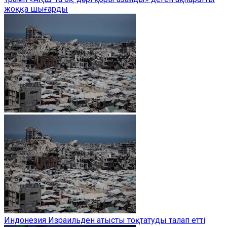
жоққа шығарды
Индонезия Израильден атысты тоқтатуды талап етті