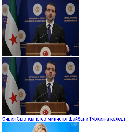
Сирия Сыртқы істер министрі Шайбани Түркияға келеді