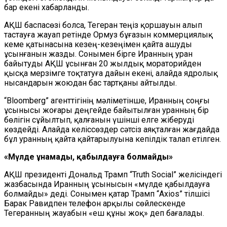
бар екені хабарланды.
АҚШ баспасөзі болса, Тегеран теңіз қоршауын алып
тастауға жауап ретінде Ормуз бұғазын коммерциялық
кеме қатынасына кезең-кезеңімен қайта ашуды
ұсынғанын жазды. Сонымен бірге Иранның уран
байытуды АҚШ ұсынған 20 жылдық мораторийден
қысқа мерзімге тоқтатуға дайын екені, алайда ядролық
нысандарын жоюдан бас тартқаны айтылды.
“Bloomberg” агенттігінің мәліметінше, Иранның соңғы
ұсынысы жоғары деңгейде байытылған уранның бір
бөлігін сұйылтып, қалғанын үшінші елге жіберуді
көздейді. Алайда келіссөздер сәтсіз аяқталған жағдайда
бұл уранның қайта қайтарылуына кепілдік талап етілген.
«Мүлде ұнамады, қабылдауға болмайды»
АҚШ президенті Дональд Трамп “Truth Social” желісіндегі
жазбасында Иранның ұсынысын «мүлде қабылдауға
болмайды» деді. Сонымен қатар Трамп “Axios” тілшісі
Барак Равидпен телефон арқылы сөйлескенде
Тегеранның жауабын «еш құны жоқ» деп бағалады.