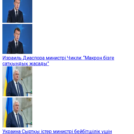
Израиль Диаспора министрі Чикли: “Макрон бізге
сатқындық жасады”
Украина Сыртқы істер министрі бейбітшілік үшін