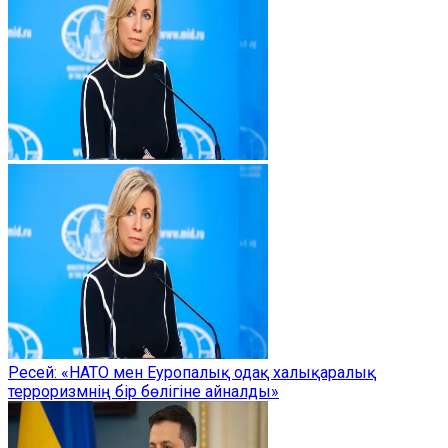
Ресей: «НАТО мен Еуропалық одақ халықаралық
терроризмнің бір бөлігіне айналды»