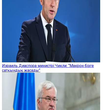
Израиль Диаспора министрі Чикли: “Макрон бізге
сатқындық жасады”