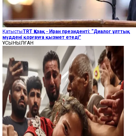
Қатысты
TRT Қазақ - Иран президенті: “Диалог ұлттық
мүддені қорғауға қызмет етеді”
ҰСЫНЫЛҒАН