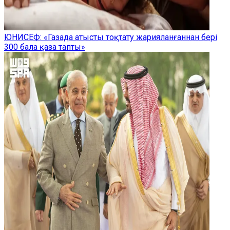
ЮНИСЕФ: «Газада атысты тоқтату жарияланғаннан бері
300 бала қаза тапты»