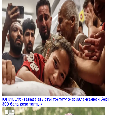
ЮНИСЕФ: «Газада атысты тоқтату жарияланғаннан бері
300 бала қаза тапты»