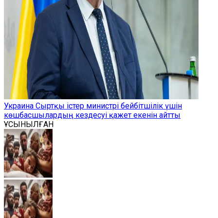
Украина Сыртқы істер министрі бейбітшілік үшін
көшбасшылардың кездесуі қажет екенін айтты
ҰСЫНЫЛҒАН