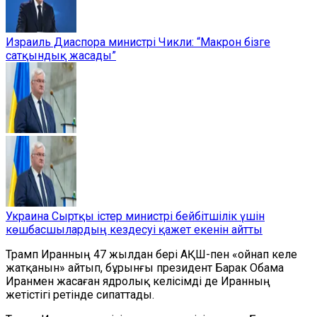
Израиль Диаспора министрі Чикли: “Макрон бізге
сатқындық жасады”
Украина Сыртқы істер министрі бейбітшілік үшін
көшбасшылардың кездесуі қажет екенін айтты
Трамп Иранның 47 жылдан бері АҚШ-пен «ойнап келе
жатқанын» айтып, бұрынғы президент Барак Обама
Иранмен жасаған ядролық келісімді де Иранның
жетістігі ретінде сипаттады.