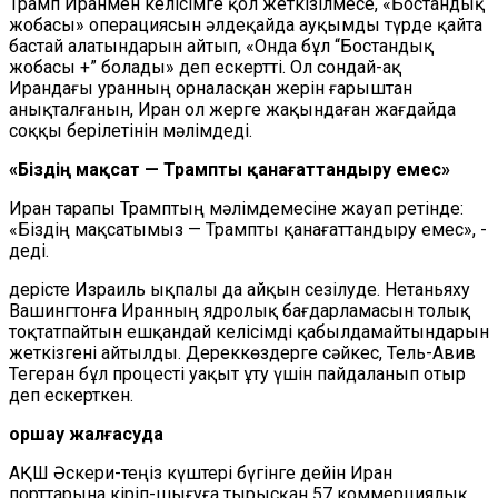
Трамп Иранмен келісімге қол жеткізілмесе, «Бостандық
жобасы» операциясын әлдеқайда ауқымды түрде қайта
бастай алатындарын айтып, «Онда бұл “Бостандық
жобасы +” болады» деп ескертті. Ол сондай-ақ
Ирандағы уранның орналасқан жерін ғарыштан
анықталғанын, Иран ол жерге жақындаған жағдайда
соққы берілетінін мәлімдеді.
«Біздің мақсат — Трампты қанағаттандыру емес»
Иран тарапы Трамптың мәлімдемесіне жауап ретінде:
«Біздің мақсатымыз — Трампты қанағаттандыру емес», -
деді.
Үдерісте Израиль ықпалы да айқын сезілуде. Нетаньяху
Вашингтонға Иранның ядролық бағдарламасын толық
тоқтатпайтын ешқандай келісімді қабылдамайтындарын
жеткізгені айтылды. Дереккөздерге сәйкес, Тель-Авив
Тегеран бұл процесті уақыт ұту үшін пайдаланып отыр
деп ескерткен.
Қоршау жалғасуда
АҚШ Әскери-теңіз күштері бүгінге дейін Иран
порттарына кіріп-шығуға тырысқан 57 коммерциялық