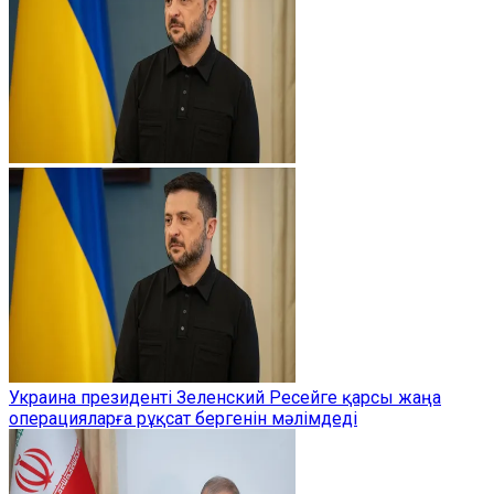
Украина президенті Зеленский Ресейге қарсы жаңа
операцияларға рұқсат бергенін мәлімдеді