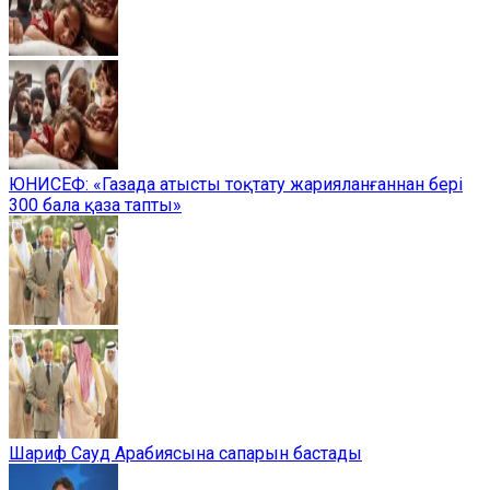
ЮНИСЕФ: «Газада атысты тоқтату жарияланғаннан бері
300 бала қаза тапты»
Шариф Сауд Арабиясына сапарын бастады