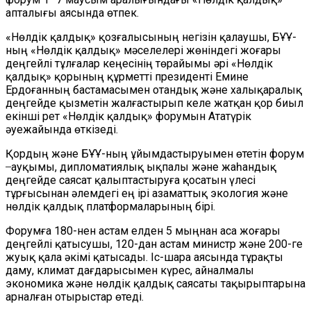
апталығы аясында өтпек.
«Нөлдік қалдық» қозғалысының негізін қалаушы, БҰҰ-
ның «Нөлдік қалдық» мәселелері жөніндегі жоғары
деңгейлі тұлғалар кеңесінің төрайымы әрі «Нөлдік
қалдық» қорының құрметті президенті Емине
Ердоғанның бастамасымен отандық және халықаралық
деңгейде қызметін жалғастырып келе жатқан қор биыл
екінші рет «Нөлдік қалдық» форумын Ататүрік
әуежайында өткізеді.
Қордың және БҰҰ-ның ұйымдастыруымен өтетін форум
̶ ауқымы, дипломатиялық ықпалы және жаһандық
деңгейде саясат қалыптастыруға қосатын үлесі
тұрғысынан әлемдегі ең ірі азаматтық экология және
нөлдік қалдық платформаларының бірі.
Форумға 180-нен астам елден 5 мыңнан аса жоғары
деңгейлі қатысушы, 120-дан астам министр және 200-ге
жуық қала әкімі қатысады. Іс-шара аясында тұрақты
даму, климат дағдарысымен күрес, айналмалы
экономика және нөлдік қалдық саясаты тақырыптарына
арналған отырыстар өтеді.