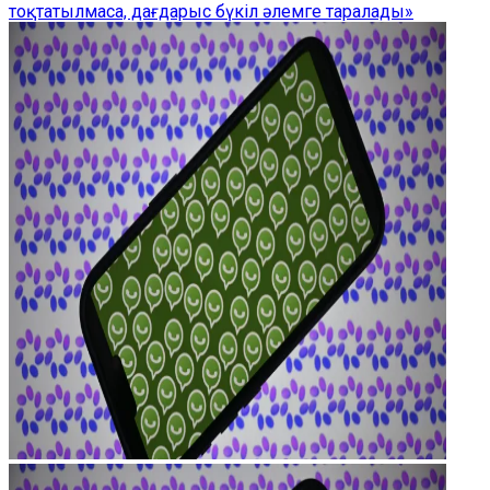
тоқтатылмаса, дағдарыс бүкіл әлемге таралады»