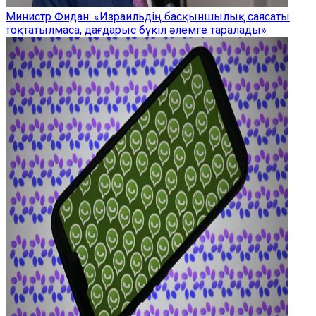
Министр Фидан: «Израильдің басқыншылық саясаты
тоқтатылмаса, дағдарыс бүкіл әлемге таралады»