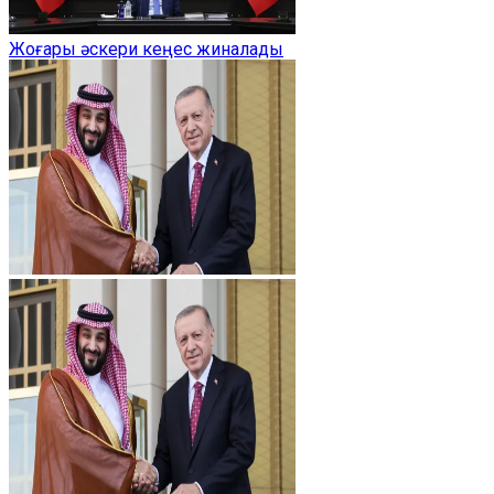
Жоғары әскери кеңес жиналады