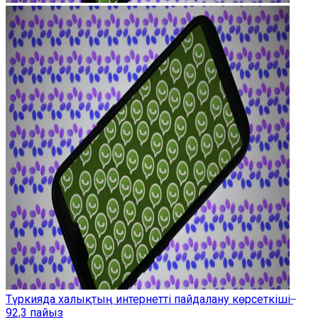
Түркияда халықтың интернетті пайдалану көрсеткіші ̶
92,3 пайыз