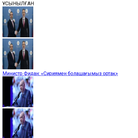
ҰСЫНЫЛҒАН
Министр Фидан: «Сириямен болашағымыз ортақ»