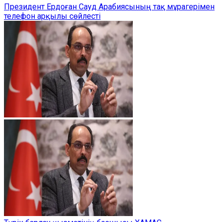
Президент Ердоған Сауд Арабиясының тақ мұрагерімен
телефон арқылы сөйлесті