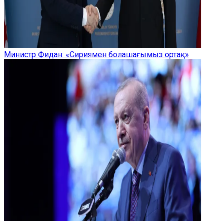
Министр Фидан: «Сириямен болашағымыз ортақ»