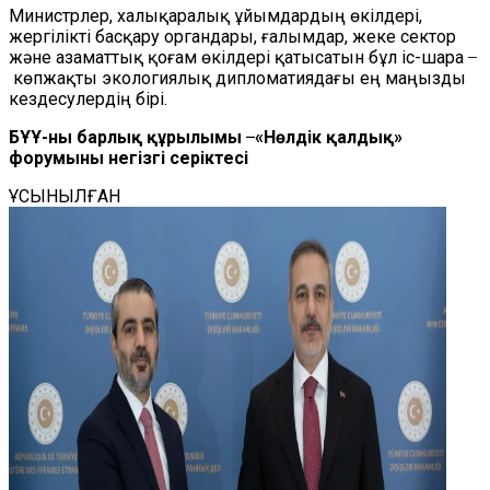
Министрлер, халықаралық ұйымдардың өкілдері,
жергілікті басқару органдары, ғалымдар, жеке сектор
және азаматтық қоғам өкілдері қатысатын бұл іс-шара ̶
көпжақты экологиялық дипломатиядағы ең маңызды
кездесулердің бірі.
БҰҰ-ның барлық құрылымы ̶ «Нөлдік қалдық»
форумының негізгі серіктесі
ҰСЫНЫЛҒАН