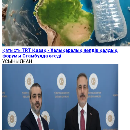
Қатысты
TRT Қазақ - Халықаралық нөлдік қалдық
форумы Стамбулда өтеді
ҰСЫНЫЛҒАН