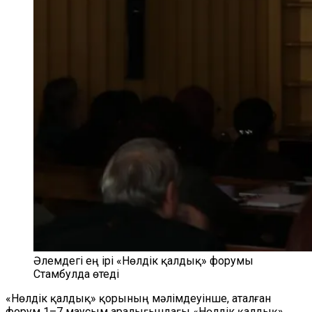
Әлемдегі ең ірі «Нөлдік қалдық» форумы
Стамбулда өтеді
«Нөлдік қалдық» қорының мәлімдеуінше, аталған
форум 1–7 маусым аралығындағы «Нөлдік қалдық»