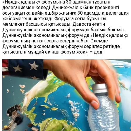
«Нөлдік қалдық» форумына 30 адамнан тұратын
делегациямен келеді. Дүниежүзілік банк президенті
осы уақытқа дейін ешбір жиынға 30 адамдық делегация
жібермегенін жеткізді. Форумға сегіз бұрынғы
мемлекет басшысы қатысады. Давоста өтетін
Дүниежүзілік экономикалық форумды бәріміз білеміз.
Дүниежүзілік экономикалық форум да «Нөлдік қалдық»
форумының негізгі серіктестерінің бірі. Әлемде
Дүниежүзілік экономикалық форум серіктес ретінде
қатысатын мұндай екінші форум жоқ», – деді.