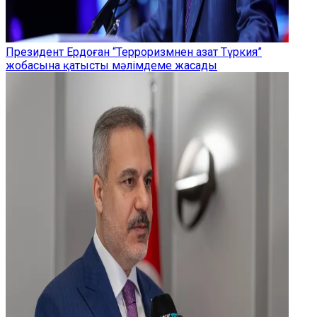
Президент Ердоған “Терроризмнен азат Түркия”
жобасына қатысты мәлімдеме жасады