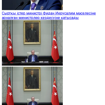
Сыртқы істер министрі Фидан Иерусалим мәселесіне
арналған министрлер кездесуіне қатысады