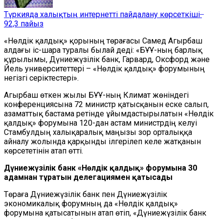
Түркияда халықтың интернетті пайдалану көрсеткіші ̶
92,3 пайыз
«Нөлдік қалдық» қорының төрағасы Самед Агырбаш
алдағы іс-шара туралы былай деді: «БҰҰ-ның барлық
құрылымы, Дүниежүзілік банк, Гарвард, Оксфорд және
Йель университеттері – «Нөлдік қалдық» форумының
негізгі серіктестері».
Агырбаш өткен жылы БҰҰ-ның Климат жөніндегі
конференциясына 72 министр қатысқанын еске салып,
азаматтық бастама ретінде ұйымдастырылатын «Нөлдік
қалдық» форумына 120-дан астам министрдің келуі
Стамбулдың халықаралық маңызы зор орталыққа
айналу жолында қарқынды ілгерілеп келе жатқанын
көрсететінін атап өтті.
Дүниежүзілік банк «Нөлдік қалдық» форумына 30
адамнан тұратын делегациямен қатысады
Төраға Дүниежүзілік банк пен Дүниежүзілік
экономикалық форумның да «Нөлдік қалдық»
форумына қатысатынын атап өтіп, «Дүниежүзілік банк