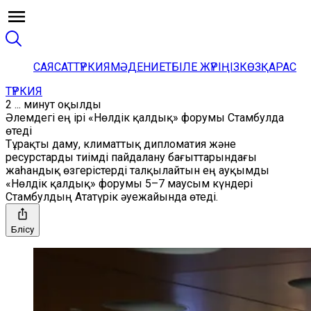
САЯСАТ
ТҮРКИЯ
МӘДЕНИЕТ
БІЛЕ ЖҮРІҢІЗ
КӨЗҚАРАС
ТҮРКИЯ
2 ... минут оқылды
Әлемдегі ең ірі «Нөлдік қалдық» форумы Стамбулда
өтеді
Тұрақты даму, климаттық дипломатия және
ресурстарды тиімді пайдалану бағыттарындағы
жаһандық өзгерістерді талқылайтын ең ауқымды
«Нөлдік қалдық» форумы 5–7 маусым күндері
Стамбулдың Ататүрік әуежайында өтеді.
Бөлісу