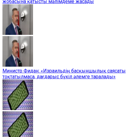
жобасына қатысты мәлімдеме жасады
Министр Фидан: «Израильдің басқыншылық саясаты
тоқтатылмаса, дағдарыс бүкіл әлемге таралады»