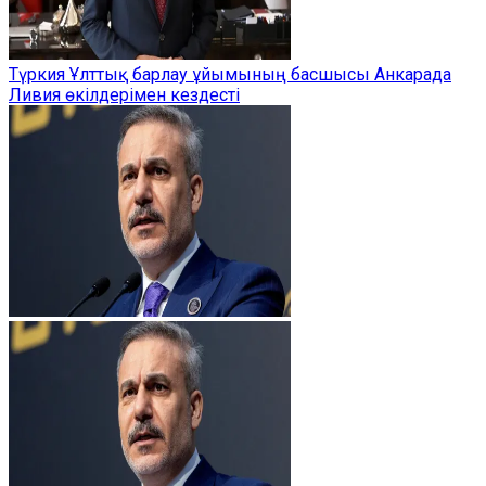
Түркия Ұлттық барлау ұйымының басшысы Анкарада
Ливия өкілдерімен кездесті