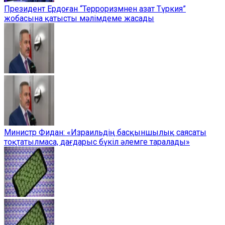
Президент Ердоған “Терроризмнен азат Түркия”
жобасына қатысты мәлімдеме жасады
Министр Фидан: «Израильдің басқыншылық саясаты
тоқтатылмаса, дағдарыс бүкіл әлемге таралады»