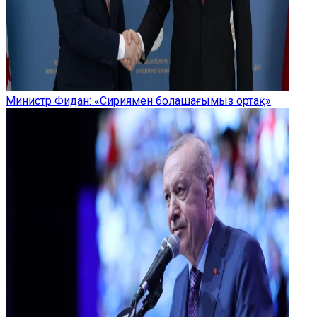
Министр Фидан: «Сириямен болашағымыз ортақ»