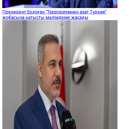
Президент Ердоған “Терроризмнен азат Түркия”
жобасына қатысты мәлімдеме жасады