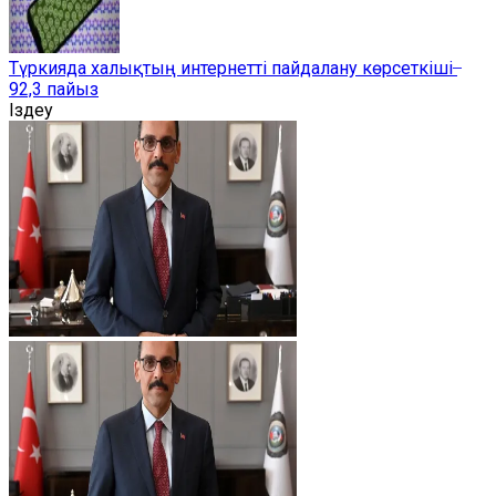
Түркияда халықтың интернетті пайдалану көрсеткіші ̶
92,3 пайыз
Іздеу