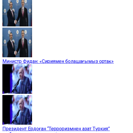
Министр Фидан: «Сириямен болашағымыз ортақ»
Президент Ердоған “Терроризмнен азат Түркия”