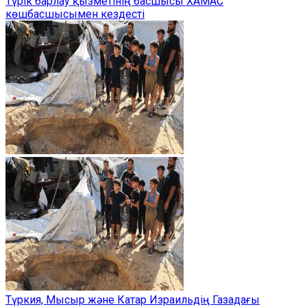
Түрік барлау қызметінің басшысы ХАМАС
көшбасшысымен кездесті
Түркия, Мысыр және Катар Израильдің Газадағы