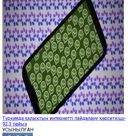
Түркияда халықтың интернетті пайдалану көрсеткіші ̶
92,3 пайыз
ҰСЫНЫЛҒАН