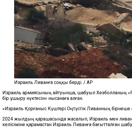
Израиль Ливанға cоққы берді. / AP
Израиль армиясының айтуынша, шабуыл Хезболланың «Радв
бір ұшыру нүктесін» нысанаға алған.
«Израиль Қорғаныс Күштері Оңтүстік Ливанның бірнеше 
2024 жылдың қарашасында жасалып, Израиль мен ливанд
келісіміне қарамастан Израиль Ливанға бағытталған ша