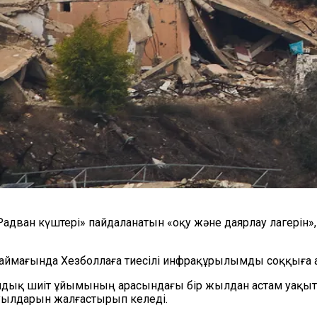
ан күштері» пайдаланатын «оқу және даярлау лагерін», с
аймағында Хезболлаға тиесілі инфрақұрылымды соққыға а
ық шиіт ұйымының арасындағы бір жылдан астам уақытқа
буылдарын жалғастырып келеді.