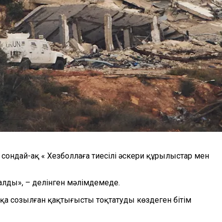
ондай-ақ « Хезболлаға тиесілі әскери құрылыстар мен
лды», – делінген мәлімдемеде.
 созылған қақтығысты тоқтатуды көздеген бітім