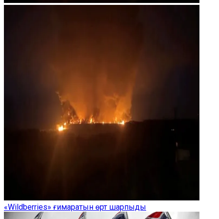
«Wildberries» ғимаратын өрт шарпыды