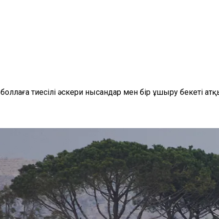
ллаға тиесілі әскери нысандар мен бір ұшыру бекеті ат