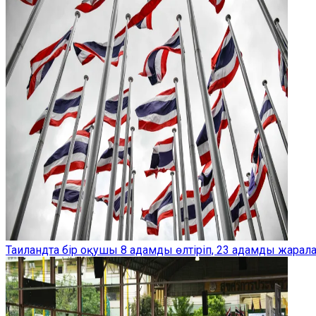
Таиландта бір оқушы 8 адамды өлтіріп, 23 адамды жарал