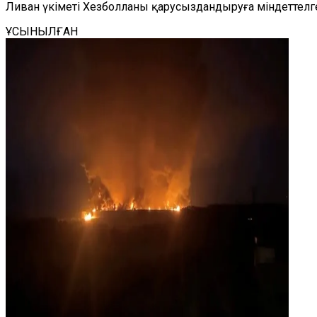
Ливан үкіметі Хезболланы қарусыздандыруға міндеттел
ҰСЫНЫЛҒАН