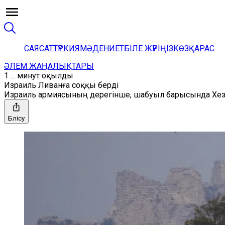
САЯСАТ
ТҮРКИЯ
МӘДЕНИЕТ
БІЛЕ ЖҮРІҢІЗ
КӨЗҚАРАС
ӘЛЕМ ЖАҢАЛЫҚТАРЫ
1 ... минут оқылды
Израиль Ливанға соққы берді
Израиль армиясының дерегінше, шабуыл барысында Хезбо
Бөлісу