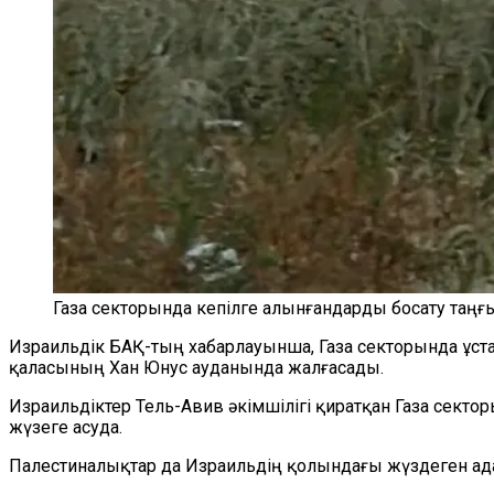
Газа секторында кепілге алынғандарды босату таңғы
Израильдік БАҚ-тың хабарлауынша, Газа секторында ұсталғ
қаласының Хан Юнус ауданында жалғасады.
Израильдіктер Тель-Авив әкімшілігі қиратқан Газа сектор
жүзеге асуда.
Палестиналықтар да Израильдің қолындағы жүздеген ад