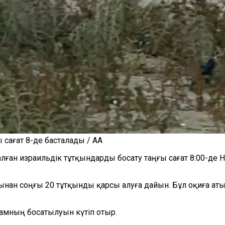
 сағат 8-де басталады / AA
ан израильдік тұтқындарды босату таңғы сағат 8:00-де Нет
ынан соңғы 20 тұтқынды қарсы алуға дайын. Бұл оқиға атыс
амның босатылуын күтіп отыр.