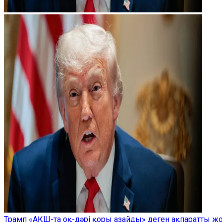
Трамп «АҚШ-та оқ-дәрі қоры азайды» деген ақпаратты 