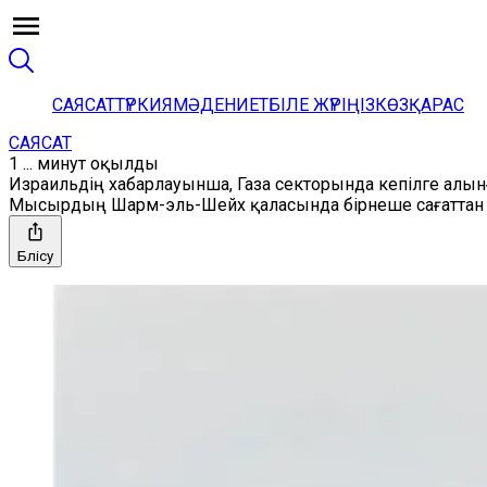
САЯСАТ
ТҮРКИЯ
МӘДЕНИЕТ
БІЛЕ ЖҮРІҢІЗ
КӨЗҚАРАС
САЯСАТ
1 ... минут оқылды
Израильдің хабарлауынша, Газа секторында кепілге алын
Мысырдың Шарм-эль-Шейх қаласында бірнеше сағаттан ке
Бөлісу