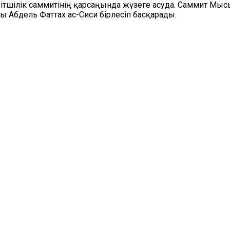
йбітшілік саммитінің қарсаңында жүзеге асуда. Саммит 
Абдель Фаттах ас-Сиси бірлесіп басқарады.