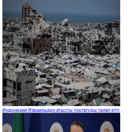
Индонезия Израильден атысты тоқтатуды талап етті