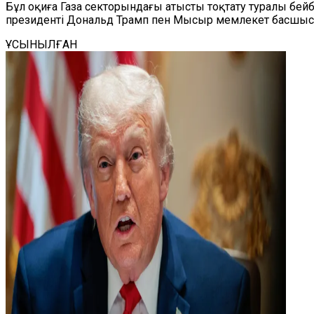
Бұл оқиға Газа секторындағы атысты тоқтату туралы бе
президенті Дональд Трамп пен Мысыр мемлекет басшысы 
ҰСЫНЫЛҒАН