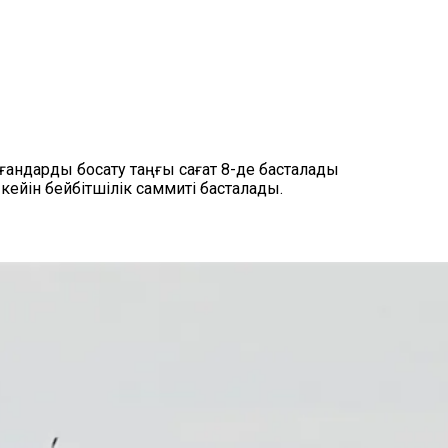
ғандарды босату таңғы сағат 8-де басталады
йін бейбітшілік саммиті басталады.