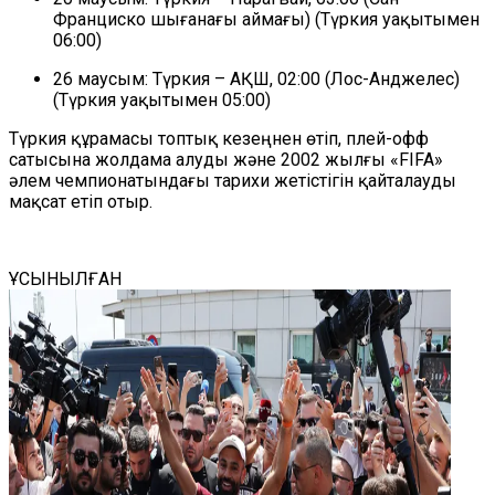
Франциско шығанағы аймағы) (Түркия уақытымен
06:00)
26 маусым: Түркия – АҚШ, 02:00 (Лос-Анджелес)
(Түркия уақытымен 05:00)
Түркия құрамасы топтық кезеңнен өтіп, плей-офф
сатысына жолдама алуды және 2002 жылғы «FIFA»
әлем чемпионатындағы тарихи жетістігін қайталауды
мақсат етіп отыр.
ҰСЫНЫЛҒАН