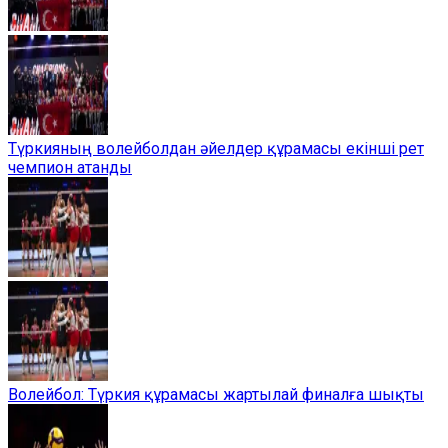
Түркияның волейболдан әйелдер құрамасы екінші рет
чемпион атанды
Волейбол: Түркия құрамасы жартылай финалға шықты