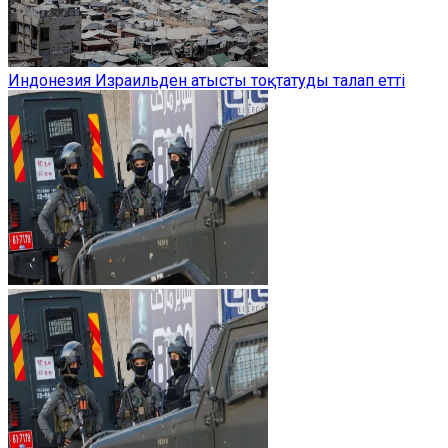
Индонезия Израильден атысты тоқтатуды талап етті