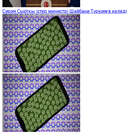
Сирия Сыртқы істер министрі Шайбани Түркияға келеді