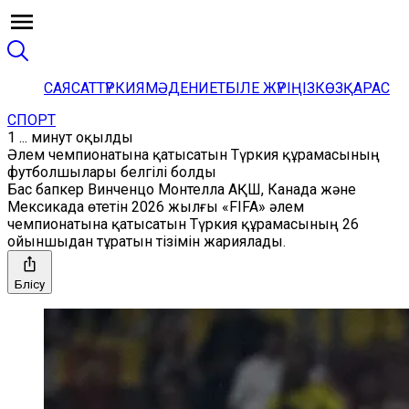
САЯСАТ
ТҮРКИЯ
МӘДЕНИЕТ
БІЛЕ ЖҮРІҢІЗ
КӨЗҚАРАС
СПОРТ
1 ... минут оқылды
Әлем чемпионатына қатысатын Түркия құрамасының
футболшылары белгілі болды
Бас бапкер Винченцо Монтелла АҚШ, Канада және
Мексикада өтетін 2026 жылғы «FIFA» әлем
чемпионатына қатысатын Түркия құрамасының 26
ойыншыдан тұратын тізімін жариялады.
Бөлісу