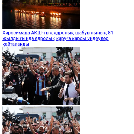
Хиросимада АҚШ-тың ядролық шабуылының 81
жылдығында ядролық қаруға қарсы үндеулер
қайталанды