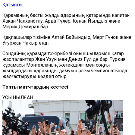
Қатысты
Құраманың басты жұлдыздарының қатарында капитан
Хакан Чалханоглу, Арда Гүлер, Кенан Йылдыз және
Мерих Демирал бар.
Қақпашылар тізіміне Алтай Байындыр, Мерт Гүнок және
Угуржан Чакыр енді.
Сондай-ақ құрамда тәжірибелі ойыншылармен қатар
жас таланттар Жан Узун мен Дениз Гүл де бар. Түркия
құрамасы Монтелланың жетекшілігімен соңғы
жылдардағы қарқынды дамуын әлем чемпионатында
жалғастыруды көздеп отыр.
Топтық матчтардың кестесі
ҰСЫНЫЛҒАН