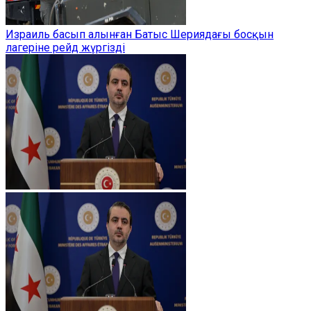
Израиль басып алынған Батыс Шериядағы босқын
лагеріне рейд жүргізді