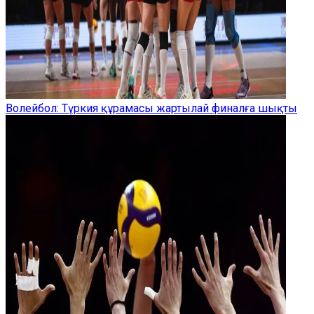
Волейбол: Түркия құрамасы жартылай финалға шықты