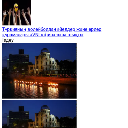
Түркияның волейболдан әйелдер және ерлер
құрамалары «VNL» финалына шықты
Іздеу