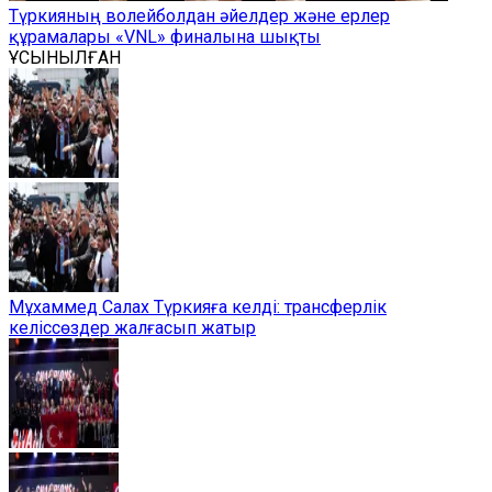
Түркияның волейболдан әйелдер және ерлер
құрамалары «VNL» финалына шықты
ҰСЫНЫЛҒАН
Мұхаммед Салах Түркияға келді: трансферлік
келіссөздер жалғасып жатыр