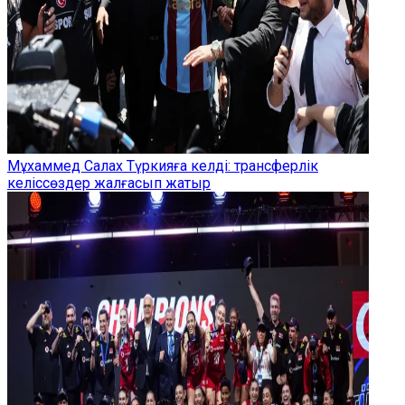
Мұхаммед Салах Түркияға келді: трансферлік
келіссөздер жалғасып жатыр