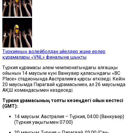
Түркияның волейболдан әйелдер және ерлер
құрамалары «VNL» финалына шықты
Түркия құрамасы әлем чемпионатындағы алғашқы
ойынын 14 маусым күні Ванкувер қаласындағы «BC
Place» стадионында Австралияға қарсы өткізеді. Кейін
20 маусымда Парагвай құрамасымен, ал 26 маусымда
АҚШ командасымен кездеседі.
Түркия құрамасының топтық кезеңдегі ойын кестесі
(GMT):
14 маусым: Австралия – Түркия, 04:00 (Ванкувер)
(Түркия уақытымен 07:00)
20 маусым: Түркия – Парагвай, 03:00 (Сан-