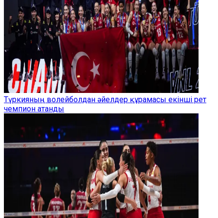
Түркияның волейболдан әйелдер құрамасы екінші рет
чемпион атанды