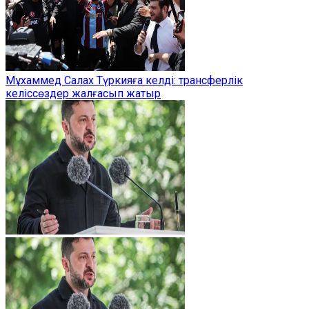
Мұхаммед Салах Түркияға келді: трансферлік
келіссөздер жалғасып жатыр