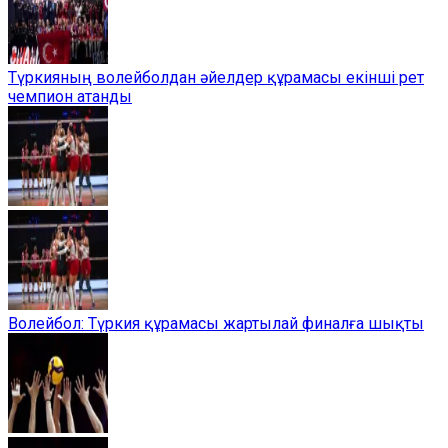
Түркияның волейболдан әйелдер құрамасы екінші рет
чемпион атанды
Волейбол: Түркия құрамасы жартылай финалға шықты