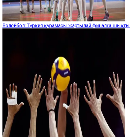
Волейбол: Түркия құрамасы жартылай финалға шықты