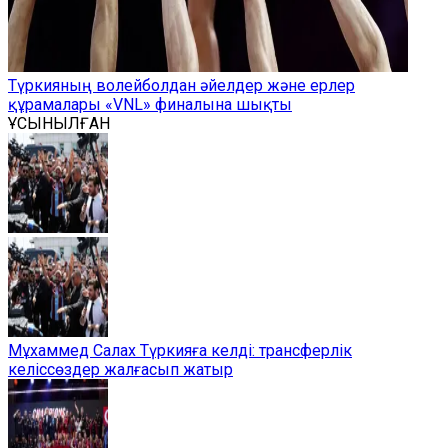
Түркияның волейболдан әйелдер және ерлер
құрамалары «VNL» финалына шықты
ҰСЫНЫЛҒАН
Мұхаммед Салах Түркияға келді: трансферлік
келіссөздер жалғасып жатыр