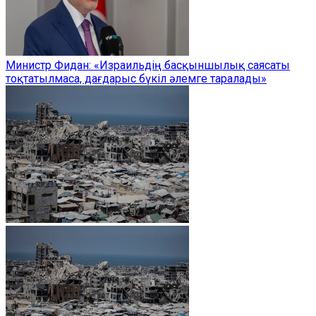
Министр Фидан: «Израильдің басқыншылық саясаты
тоқтатылмаса, дағдарыс бүкіл әлемге таралады»