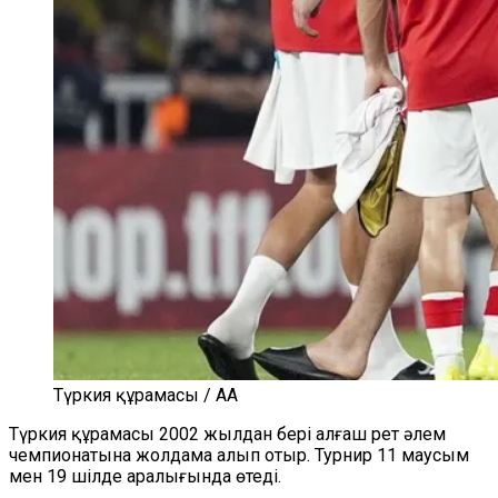
Түркия құрамасы / AA
Түркия құрамасы 2002 жылдан бері алғаш рет әлем
чемпионатына жолдама алып отыр. Турнир 11 маусым
мен 19 шілде аралығында өтеді.