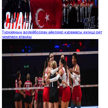
Түркияның волейболдан әйелдер құрамасы екінші рет
чемпион атанды