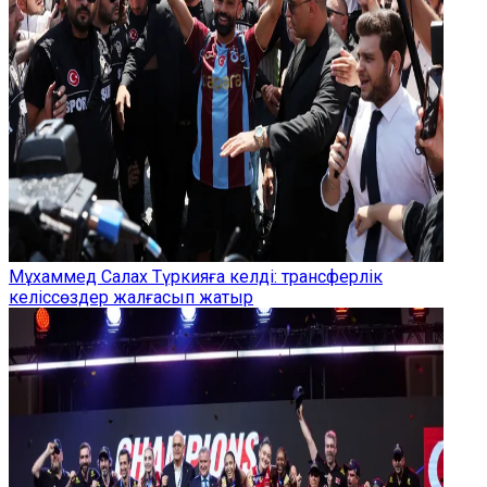
Мұхаммед Салах Түркияға келді: трансферлік
келіссөздер жалғасып жатыр