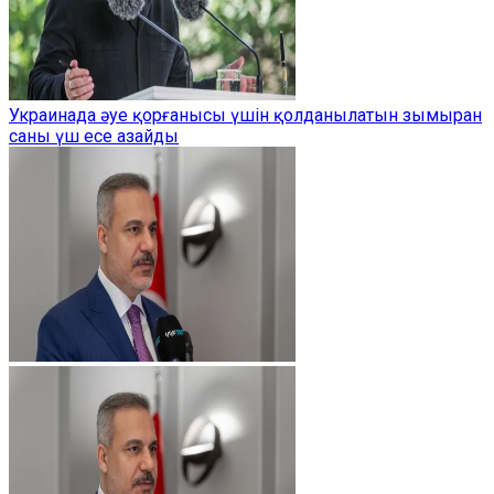
Украинада әуе қорғанысы үшін қолданылатын зымыран
саны үш есе азайды