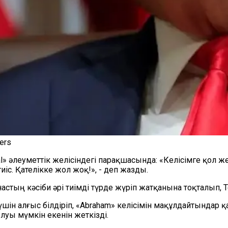
ers
l» әлеуметтік желісіндегі парақшасында: «Келісімге қол же
иіс. Қателікке жол жоқ!», - деп жазды.
ың кәсіби әрі тиімді түрде жүріп жатқанына тоқталып, Тег
шін алғыс білдіріп, «Abraham» келісімін мақұлдайтындар
луы мүмкін екенін жеткізді.