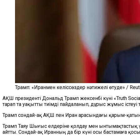
Трамп: «Иранмен келіссөздер нәтижелі өтуде» / Reut
АҚШ президенті Дональд Трамп жексенбі күні «Truth Socia
тарап та уақытты тиімді пайдаланып, дұрыс жұмыс істеуі т
Трамп сондай-ақ АҚШ пен Иран арасындағы қарым-қатынаст
Трамп Таяу Шығыс елдеріне қолдау мен ынтымақтастық ү
айтты. Сондай-ақ Иранның да бір күні осы бастамаға қосы