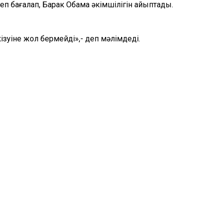
п бағалап, Барак Обама әкімшілігін айыптады.
зуіне жол бермейді»,- деп мәлімдеді.