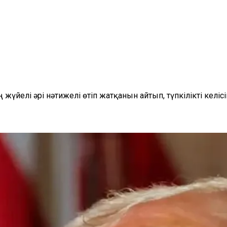
 жүйелі әрі нәтижелі өтіп жатқанын айтып, түпкілікті кел