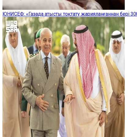
ЮНИСЕФ: «Газада атысты тоқтату жарияланғаннан бері 300