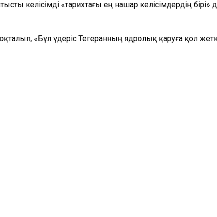
ты келісімді «тарихтағы ең нашар келісімдердің бірі» де
қталып, «Бұл үдеріс Тегеранның ядролық қаруға қол жеткі