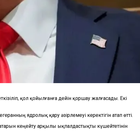
ткізіліп, қол қойылғанға дейін қоршау жалғасады. Екі
еранның ядролық қару әзірлемеуі керектігін атап өтті.
 қатарын кеңейту арқылы ықпалдастықты күшейтетінін