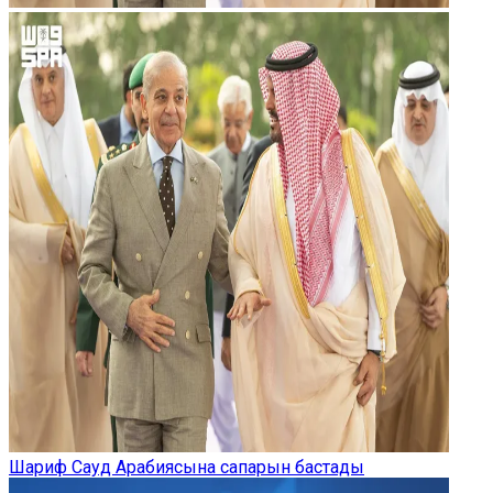
Шариф Сауд Арабиясына сапарын бастады