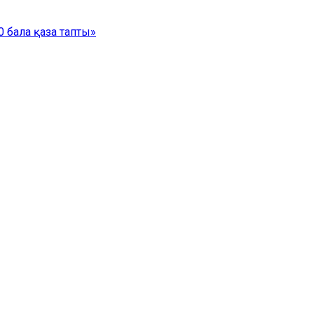
 бала қаза тапты»