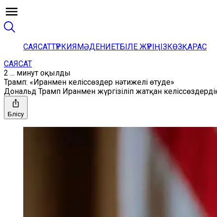
САЯСАТ
ТҮРКИЯ
МӘДЕНИЕТ
БІЛЕ ЖҮРІҢІЗ
КӨЗҚАРАС
САЯСАТ
2 ... минут оқылды
Трамп: «Иранмен келіссөздер нәтижелі өтуде»
Дональд Трамп Иранмен жүргізіліп жатқан келіссөздердің
Бөлісу