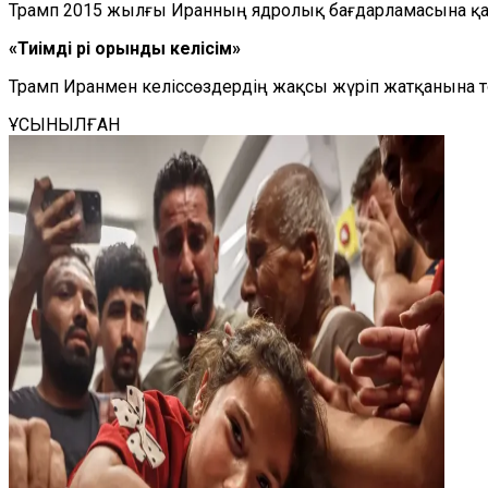
Трамп 2015 жылғы Иранның ядролық бағдарламасына қатыс
«Тиімді әрі орынды келісім»
Трамп Иранмен келіссөздердің жақсы жүріп жатқанына то
ҰСЫНЫЛҒАН