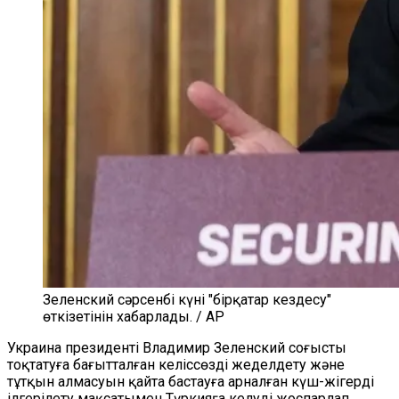
Зеленский сәрсенбі күні "бірқатар кездесу"
өткізетінін хабарлады. / AP
Украина президенті Владимир Зеленский соғысты
тоқтатуға бағытталған келіссөзді жеделдету және
тұтқын алмасуын қайта бастауға арналған күш-жігерді
ілгерілету мақсатымен Түркияға келуді жоспарлап