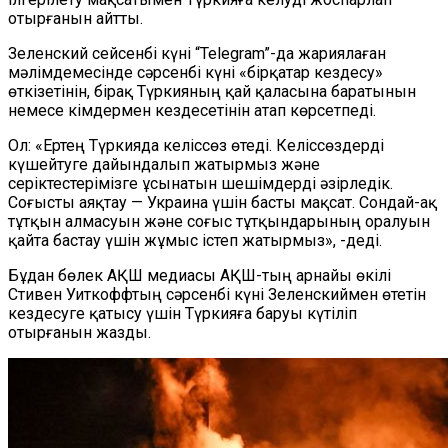
отырғанын айтты.
Зеленский сейсенбі күні “
Telegram
”-да жариялаған
мәлімдемесінде сәрсенбі күні «бірқатар кездесу»
өткізетінін, бірақ Түркияның қай қаласына баратынын
немесе кімдермен кездесетінін атап көрсетпеді.
Ол: «Ертең Түркияда келіссөз өтеді. Келі
c
сөздерді
күшейтуге дайындалып жатырмыз және
серіктестерімізге ұсынатын шешімдерді әзірледік.
Соғысты аяқтау — Украина үшін басты мақсат. Сондай-ақ
тұтқын алмасуын және соғыс тұтқындарының оралуын
қайта бастау үшін жұмыс істеп жатырмыз», -деді.
Бұдан бөлек АҚШ медиасы АҚШ-тың арнайы өкілі
Стивен Уиткоффтың сәрсенбі күні Зеленскиймен өтетін
кездесуге қатысу үшін Түркияға баруы күтіліп
отырғанын жазды.