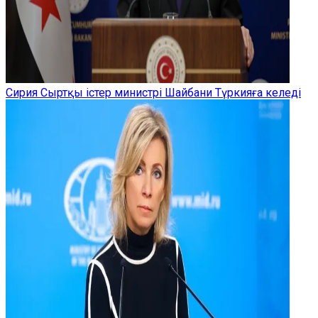
Сирия Сыртқы істер министрі Шайбани Түркияға келеді