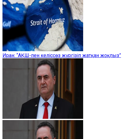
Иран: “АҚШ-пен келіссөз жүргізіп жатқан жоқпыз”