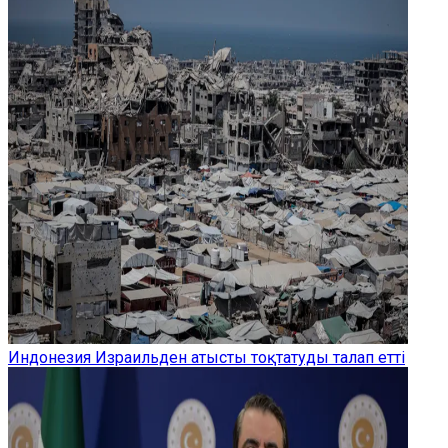
Индонезия Израильден атысты тоқтатуды талап етті