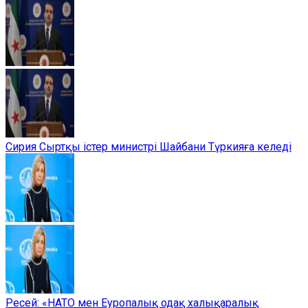
Сирия Сыртқы істер министрі Шайбани Түркияға келеді
Ресей: «НАТО мен Еуропалық одақ халықаралық