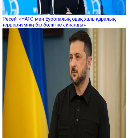
Ресей: «НАТО мен Еуропалық одақ халықаралық
терроризмнің бір бөлігіне айналды»