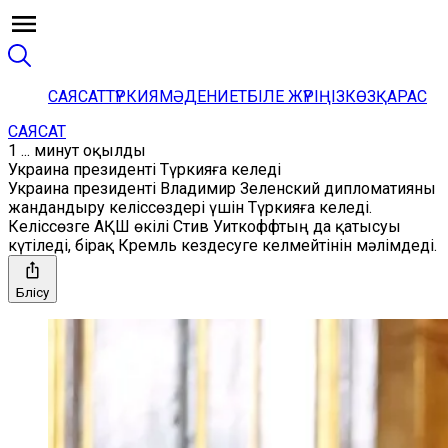
САЯСАТ
ТҮРКИЯ
МӘДЕНИЕТ
БІЛЕ ЖҮРІҢІЗ
КӨЗҚАРАС
САЯСАТ
1 ... минут оқылды
Украина президенті Түркияға келеді
Украина президенті Владимир Зеленский дипломатияны
жандандыру келіссөздері үшін Түркияға келеді.
Келіссөзге АҚШ өкілі Стив Уиткоффтың да қатысуы
күтіледі, бірақ Кремль кездесуге келмейтінін мәлімдеді.
Бөлісу