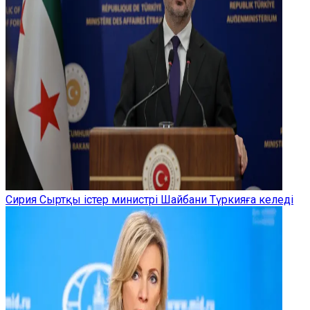
Сирия Сыртқы істер министрі Шайбани Түркияға келеді