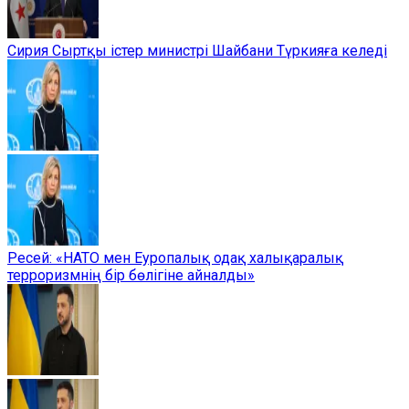
Сирия Сыртқы істер министрі Шайбани Түркияға келеді
Ресей: «НАТО мен Еуропалық одақ халықаралық
терроризмнің бір бөлігіне айналды»