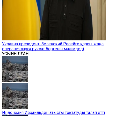
Украина президенті Зеленский Ресейге қарсы жаңа
операцияларға рұқсат бергенін мәлімдеді
ҰСЫНЫЛҒАН
Индонезия Израильден атысты тоқтатуды талап етті