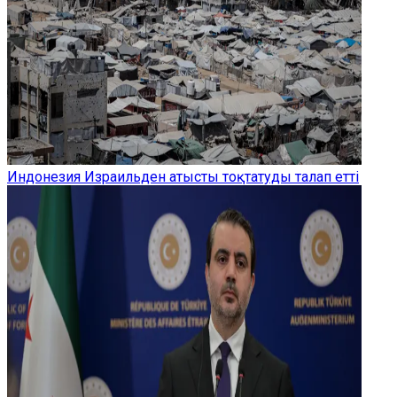
Индонезия Израильден атысты тоқтатуды талап етті