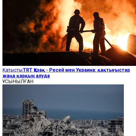
Қатысты
TRT Қазақ - Ресей мен Украина: қақтығыстар
жаңа қарқын алуда
ҰСЫНЫЛҒАН