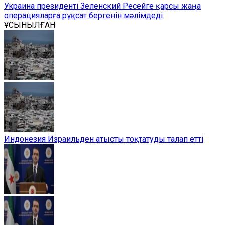
Украина президенті Зеленский Ресейге қарсы жаңа
операцияларға рұқсат бергенін мәлімдеді
ҰСЫНЫЛҒАН
Индонезия Израильден атысты тоқтатуды талап етті