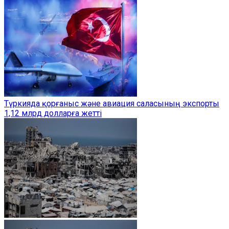
Түркияда қорғаныс және авиация саласының экспорты
1,12 млрд долларға жетті