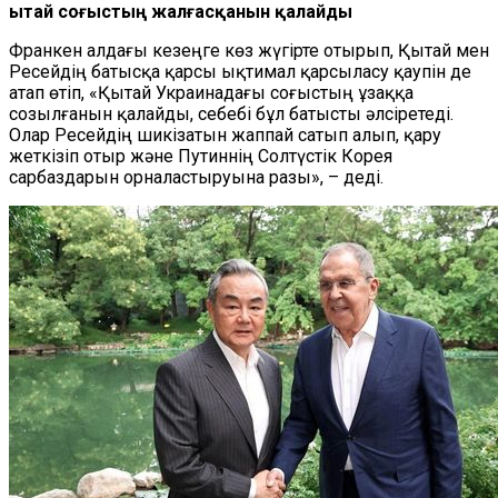
Қытай соғыстың жалғасқанын қалайды
Франкен алдағы кезеңге көз жүгірте отырып, Қытай мен
Ресейдің батысқа қарсы ықтимал қарсыласу қаупін де
атап өтіп, «Қытай Украинадағы соғыстың ұзаққа
созылғанын қалайды, себебі бұл батысты әлсіретеді.
Олар Ресейдің шикізатын жаппай сатып алып, қару
жеткізіп отыр және Путиннің Солтүстік Корея
сарбаздарын орналастыруына разы», – деді.