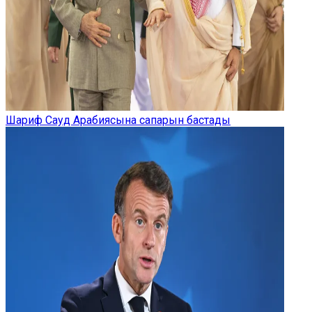
Шариф Сауд Арабиясына сапарын бастады