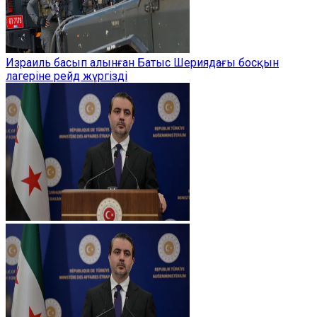
Израиль басып алынған Батыс Шериядағы босқын
лагеріне рейд жүргізді