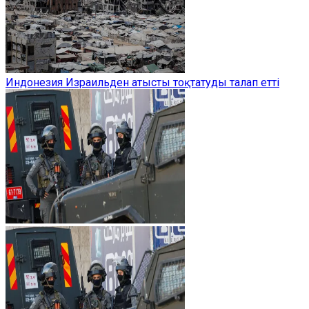
Индонезия Израильден атысты тоқтатуды талап етті