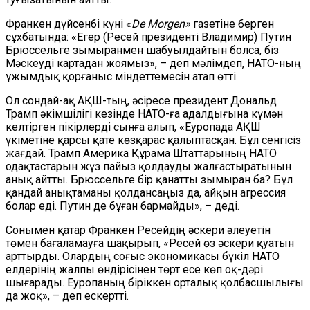
Франкен дүйсенбі күні «
De Morgen»
газетіне берген
сұхбатында: «Егер (Ресей президенті Владимир) Путин
Брюссельге зымыранмен шабуылдайтын болса, біз
Мәскеуді картадан жоямыз», – деп мәлімдеп, НАТО-ның
ұжымдық қорғаныс міндеттемесін атап өтті.
Ол сондай-ақ АҚШ-тың, әсіресе президент Дональд
Трамп әкімшілігі кезінде НАТО-ға адалдығына күмән
келтірген пікірлерді сынға алып, «Еуропада АҚШ
үкіметіне қарсы қате көзқарас қалыптасқан. Бұл сенгісіз
жағдай. Трамп Америка Құрама Штаттарының НАТО
одақтастарын жүз пайыз қолдауды жалғастыратынын
анық айтты. Брюссельге бір қанатты зымыран ба? Бұл
қандай анықтаманы қолдансаңыз да, айқын агрессия
болар еді. Путин де бұған бармайды», – деді.
Сонымен қатар Франкен Ресейдің әскери әлеуетін
төмен бағаламауға шақырып, «Ресей өз әскери қуатын
арттырды. Олардың соғыс экономикасы бүкіл НАТО
елдерінің жалпы өндірісінен төрт есе көп оқ-дәрі
шығарады. Еуропаның біріккен орталық қолбасшылығы
да жоқ», – деп ескертті.