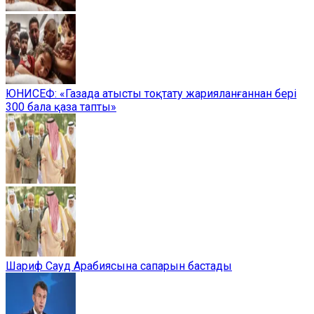
ЮНИСЕФ: «Газада атысты тоқтату жарияланғаннан бері
300 бала қаза тапты»
Шариф Сауд Арабиясына сапарын бастады