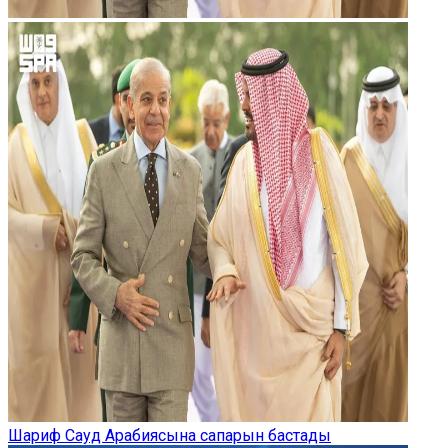
Шариф Сауд Арабиясына сапарын бастады