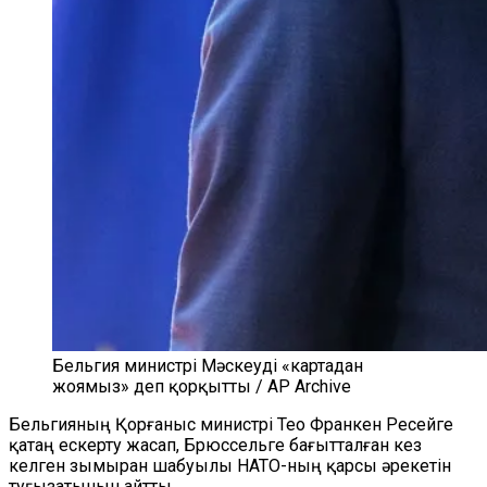
Бельгия министрі Мәскеуді «картадан
жоямыз» деп қорқытты / AP Archive
Бельгияның Қорғаныс министрі Тео Франкен Ресейге
қатаң ескерту жасап, Брюссельге бағытталған кез
келген зымыран шабуылы НАТО-ның қарсы әрекетін
туғызатынын айтты.