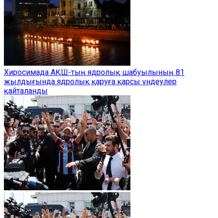
Хиросимада АҚШ-тың ядролық шабуылының 81
жылдығында ядролық қаруға қарсы үндеулер
қайталанды