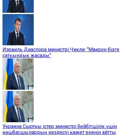
Израиль Диаспора министрі Чикли: “Макрон бізге
сатқындық жасады”
Украина Сыртқы істер министрі бейбітшілік үшін
көшбасшылардың кездесуі қажет екенін айтты