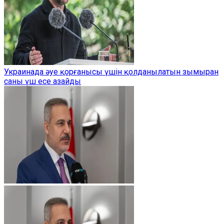
Украинада әуе қорғанысы үшін қолданылатын зымыран
саны үш есе азайды