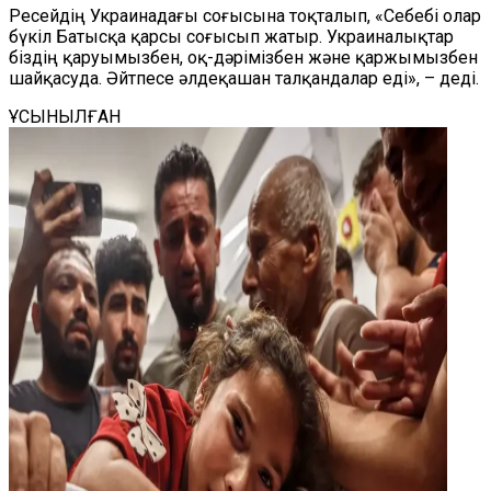
Ресейдің Украинадағы соғысына тоқталып, «Себебі олар
бүкіл Батысқа қарсы соғысып жатыр. Украиналықтар
біздің қаруымызбен, оқ-дәрімізбен және қаржымызбен
шайқасуда. Әйтпесе әлдеқашан талқандалар еді», – деді.
ҰСЫНЫЛҒАН