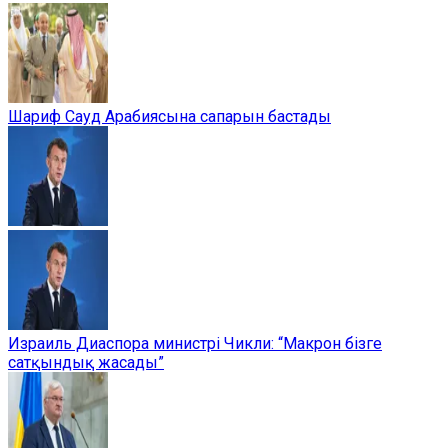
Шариф Сауд Арабиясына сапарын бастады
Израиль Диаспора министрі Чикли: “Макрон бізге
сатқындық жасады”