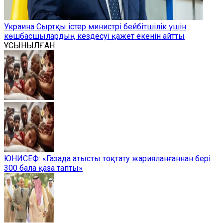
Украина Сыртқы істер министрі бейбітшілік үшін
көшбасшылардың кездесуі қажет екенін айтты
ҰСЫНЫЛҒАН
ЮНИСЕФ: «Газада атысты тоқтату жарияланғаннан бері
300 бала қаза тапты»