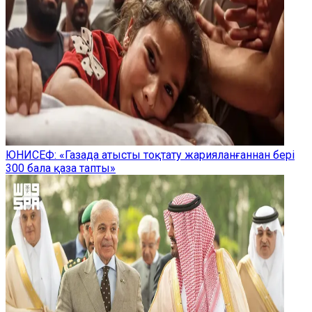
ЮНИСЕФ: «Газада атысты тоқтату жарияланғаннан бері
300 бала қаза тапты»