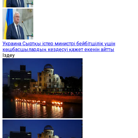
Украина Сыртқы істер министрі бейбітшілік үшін
көшбасшылардың кездесуі қажет екенін айтты
Іздеу