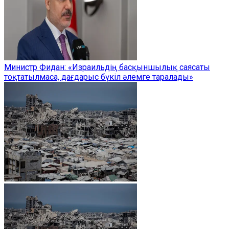
Министр Фидан: «Израильдің басқыншылық саясаты
тоқтатылмаса, дағдарыс бүкіл әлемге таралады»