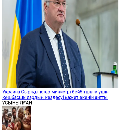
Украина Сыртқы істер министрі бейбітшілік үшін
көшбасшылардың кездесуі қажет екенін айтты
ҰСЫНЫЛҒАН