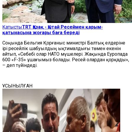
Қатысты
TRT Қазақ - Қытай Ресеймен қарым-
қатынасына жоғары баға береді
Соңында Бельгия Қорғаныс министрі Балтық елдеріне
ірі ресейлік шабуылдың ықтималдығы төмен екенін
айтып, «Себебі олар НАТО мүшелері. Жақында Еуропада
600 «F-35» ұшағымыз болады. Ресей олардан қорқады»,
– деп түйіндеді.
ҰСЫНЫЛҒАН