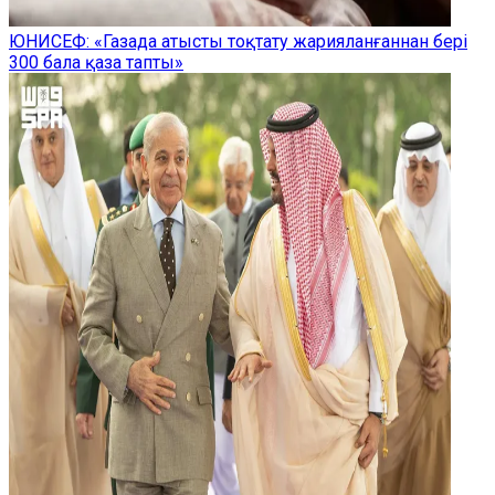
ЮНИСЕФ: «Газада атысты тоқтату жарияланғаннан бері
300 бала қаза тапты»