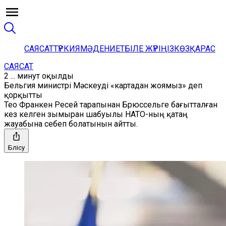
САЯСАТ
ТҮРКИЯ
МӘДЕНИЕТ
БІЛЕ ЖҮРІҢІЗ
КӨЗҚАРАС
САЯСАТ
2 ... минут оқылды
Бельгия министрі Мәскеуді «картадан жоямыз» деп
қорқытты
Тео Франкен Ресей тарапынан Брюссельге бағытталған
кез келген зымыран шабуылы НАТО-ның қатаң
жауабына себеп болатынын айтты.
Бөлісу