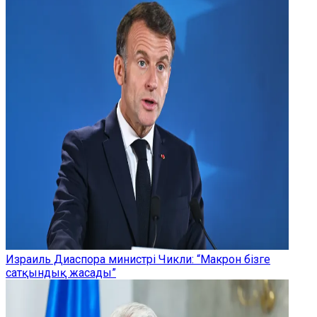
Израиль Диаспора министрі Чикли: “Макрон бізге
сатқындық жасады”