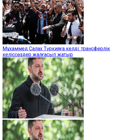
Мұхаммед Салах Түркияға келді: трансферлік
келіссөздер жалғасып жатыр