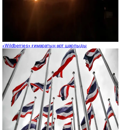
«Wildberries» ғимаратын өрт шарпыды