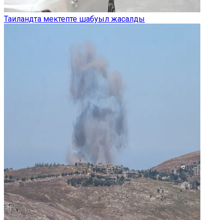
Таиландта мектепте шабуыл жасалды