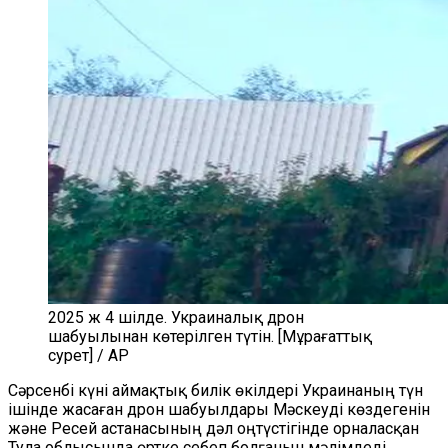
2025 ж 4 шілде. Украиналық дрон
шабуылынан көтерілген түтін. [Мұрағаттық
сурет] / AP
Сәрсенбі күні аймақтық билік өкілдері Украинаның түн
ішінде жасаған дрон шабуылдары Мәскеуді көздегенін
және Ресей астанасының дәл оңтүстігінде орналасқан
Тула облысында өртке себеп болғанын мәлімдеді.