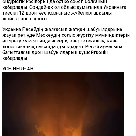
өндірістік кәсіпорында өртке себеп болғанын
хабарлады. Сондай-ақ ол облыс аумағында Украинаға
тиесілі 12 дрон әуе қорғаныс жүйелері арқылы
жойылғанын қосты.
Украина Ресейдің жалғасып жатқан шабуылдарына
жауап ретінде Мәскеудің соғыс жүргізу мүмкіндіктерін
әлсірету мақсатында әскери, энергетикалық және
логистикалық нысандарды көздеп, Ресей аумағына
бағытталған дрон шабуылдарын күшейткенін
хабарлады.
ҰСЫНЫЛҒАН