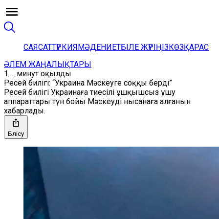
САЯСАТ
ТҮРКИЯ
МӘДЕНИЕТ
БІЛЕ ЖҮРІҢІЗ
КӨЗҚАРАС
ӘЛЕМ ЖАҢАЛЫҚТАРЫ
1 ... минут оқылды
Ресей билігі: “Украина Мәскеуге соққы берді”
Ресей билігі Украинаға тиесілі ұшқышсыз ұшу
аппараттары түн бойы Мәскеуді нысанаға алғанын
хабарлады.
Бөлісу