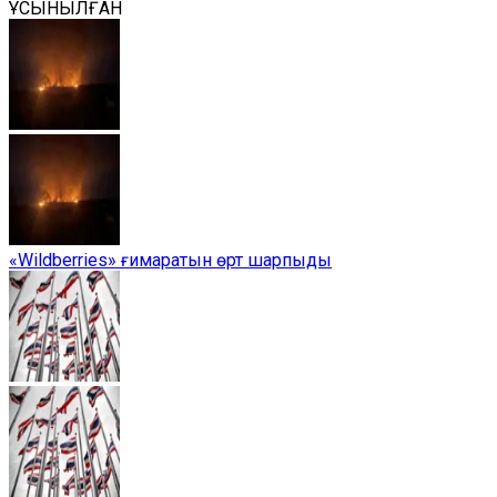
ҰСЫНЫЛҒАН
«Wildberries» ғимаратын өрт шарпыды