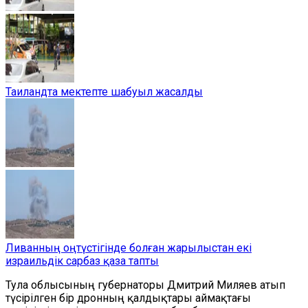
Таиландта мектепте шабуыл жасалды
Ливанның оңтүстігінде болған жарылыстан екі
израильдік сарбаз қаза тапты
Тула облысының губернаторы Дмитрий Миляев атып
түсірілген бір дронның қалдықтары аймақтағы