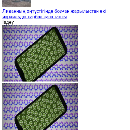
Ливанның оңтүстігінде болған жарылыстан екі
израильдік сарбаз қаза тапты
Іздеу