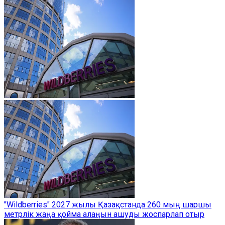
"Wildberries" 2027 жылы Қазақстанда 260 мың шаршы
метрлік жаңа қойма алаңын ашуды жоспарлап отыр