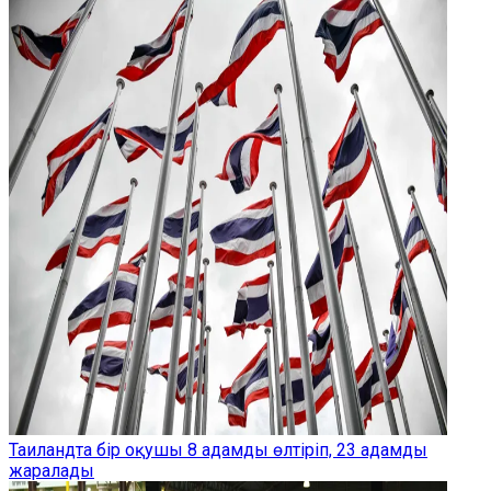
Таиландта бір оқушы 8 адамды өлтіріп, 23 адамды
жаралады