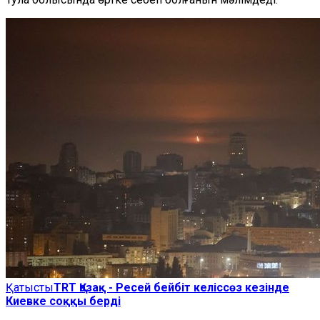
Қатысты
TRT Қазақ - Ресей бейбіт келіссөз кезінде
Киевке соққы берді