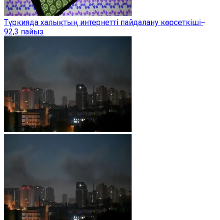
Түркияда халықтың интернетті пайдалану көрсеткіші ̶
92,3 пайыз