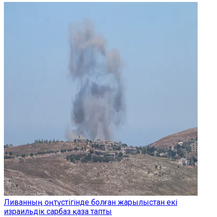
Ливанның оңтүстігінде болған жарылыстан екі
израильдік сарбаз қаза тапты