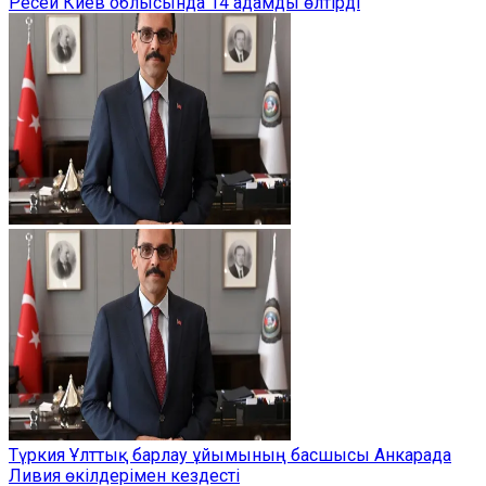
Ресей Киев облысында 14 адамды өлтірді
Түркия Ұлттық барлау ұйымының басшысы Анкарада
Ливия өкілдерімен кездесті