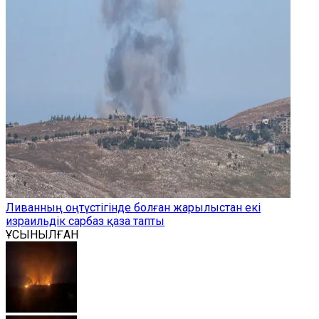
Ливанның оңтүстігінде болған жарылыстан екі
израильдік сарбаз қаза тапты
ҰСЫНЫЛҒАН