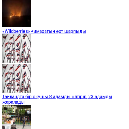
«Wildberries» ғимаратын өрт шарпыды
Таиландта бір оқушы 8 адамды өлтіріп, 23 адамды
жаралады