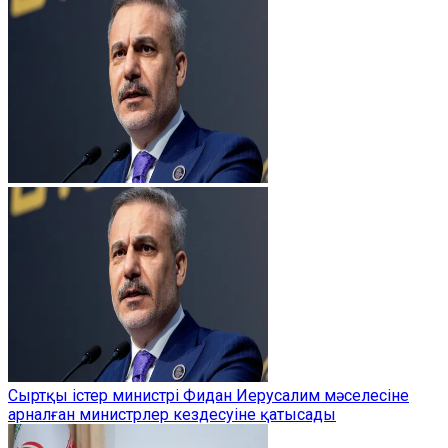
Сыртқы істер министрі Фидан Иерусалим мәселесіне
арналған министрлер кездесуіне қатысады