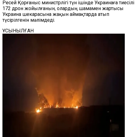
Ресей Қорғаныс министрлігі түн ішінде Украинаға тиесілі
172 дрон жойылғанын, олардың шамамен жартысы
Украина шекарасына жақын аймақтарда атып
түсірілгенін мәлімдеді.
ҰСЫНЫЛҒАН