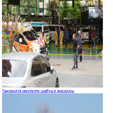
Таиландта мектепте шабуыл жасалды