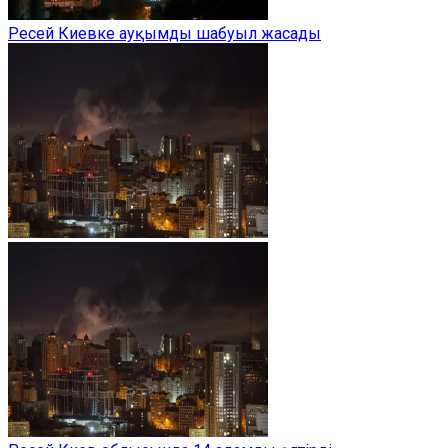
Ресей Киевке ауқымды шабуыл жасады