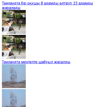
Таиландта бір оқушы 8 адамды өлтіріп, 23 адамды
жаралады
Таиландта мектепте шабуыл жасалды