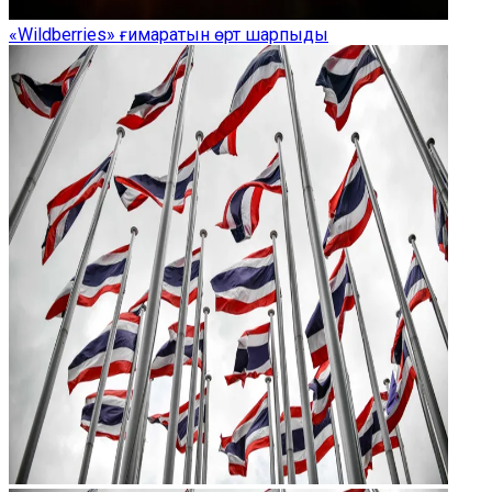
«Wildberries» ғимаратын өрт шарпыды