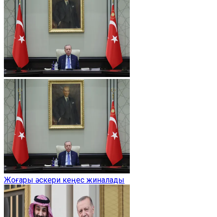
Жоғары әскери кеңес жиналады