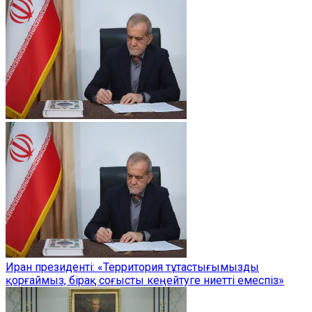
Иран президенті: «Территория тұтастығымызды
қорғаймыз, бірақ соғысты кеңейтуге ниетті емеспіз»