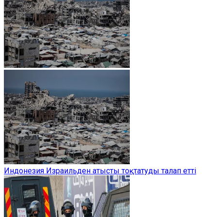
Индонезия Израильден атысты тоқтатуды талап етті