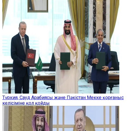
Түркия, Сауд Арабиясы және Пәкістан Мекке қорғаныс
келісіміне қол қойды