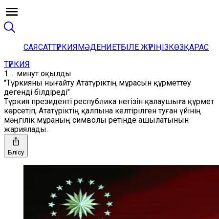
САЯСАТ
ТҮРКИЯ
МӘДЕНИЕТ
БІЛЕ ЖҮРІҢІЗ
КӨЗҚАРАС
ТҮРКИЯ
1 ... минут оқылды
"Түркияны нығайту Ататүріктің мұрасын құрметтеу
дегенді білдіреді"
Түркия президенті республика негізін қалаушыға құрмет
көрсетіп, Ататүріктің қалпына келтірілген туған үйінің
мәңгілік мұраның символы ретінде ашылатынын
жариялады.
Бөлісу