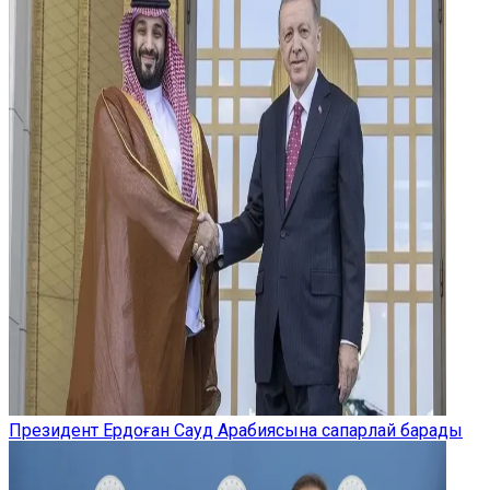
Президент Ердоған Сауд Арабиясына сапарлай барады