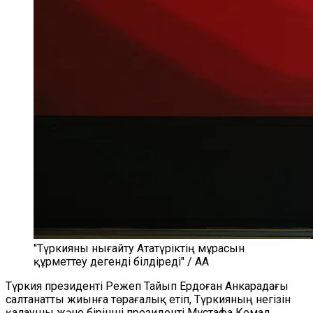
"Түркияны нығайту Ататүріктің мұрасын
құрметтеу дегенді білдіреді" / AA
Түркия президенті Режеп Тайып Ердоған Анкарадағы
салтанатты жиынға төрағалық етіп, Түркияның негізін
қалаушы және бірінші президенті Мұстафа Кемал