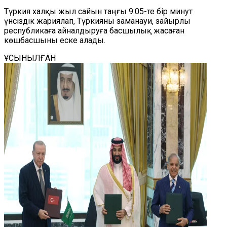
Түркия халқы жыл сайын таңғы 9:05-те бір минут
үнсіздік жариялап, Түркияны заманауи, зайырлы
республикаға айналдыруға басшылық жасаған
көшбасшыны еске алады.
ҰСЫНЫЛҒАН