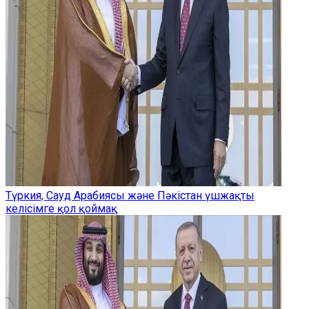
Түркия, Сауд Арабиясы және Пәкістан үшжақты
келісімге қол қоймақ