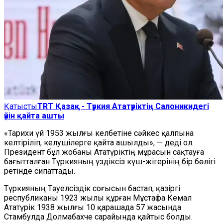
Қатысты
TRT Қазақ - Түркия Ататүріктің Салоникидегі
үйін қайта ашты
«Тарихи үй 1953 жылғы келбетіне сәйкес қалпына
келтіріліп, келушілерге қайта ашылды», — деді ол.
Президент бұл жобаны Ататүріктің мұрасын сақтауға
бағытталған Түркияның үздіксіз күш-жігерінің бір бөлігі
ретінде сипаттады.
Түркияның Тәуелсіздік соғысын бастап, қазіргі
республиканы 1923 жылы құрған Мұстафа Кемал
Ататүрік 1938 жылғы 10 қарашада 57 жасында
Стамбулда Долмабахче сарайында қайтыс болды.