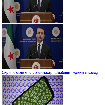
Сирия Сыртқы істер министрі Шайбани Түркияға келеді