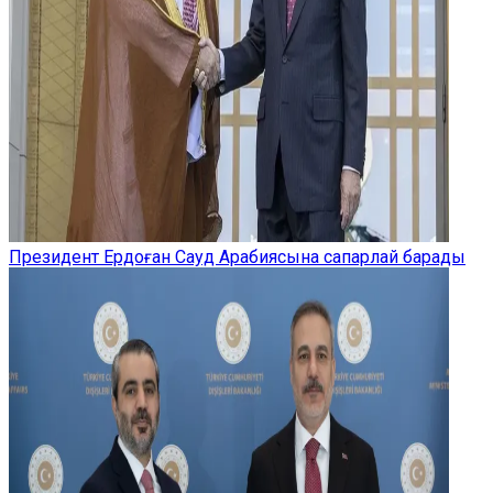
Президент Ердоған Сауд Арабиясына сапарлай барады