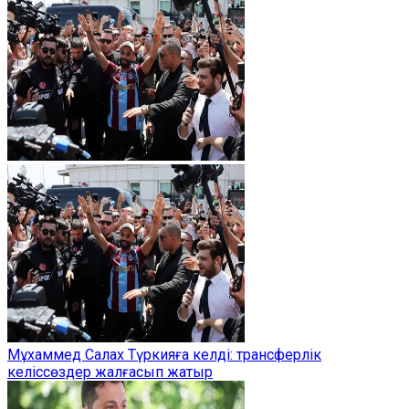
Мұхаммед Салах Түркияға келді: трансферлік
келіссөздер жалғасып жатыр