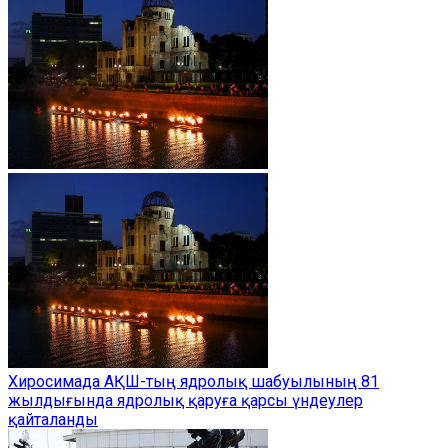
Хиросимада АҚШ-тың ядролық шабуылының 81
жылдығында ядролық қаруға қарсы үндеулер
қайталанды