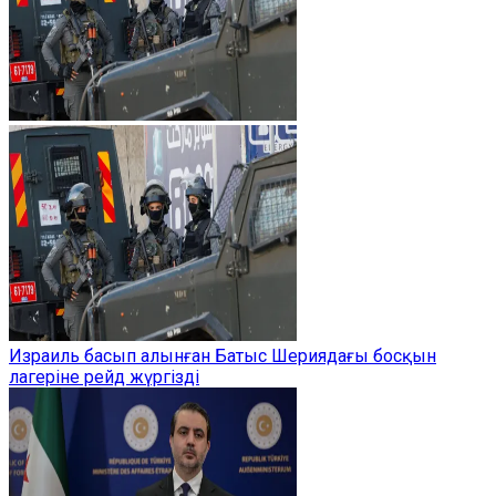
Израиль басып алынған Батыс Шериядағы босқын
лагеріне рейд жүргізді