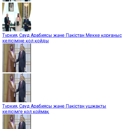
Түркия, Сауд Арабиясы және Пәкістан Мекке қорғаныс
келісіміне қол қойды
Түркия, Сауд Арабиясы және Пәкістан үшжақты
келісімге қол қоймақ