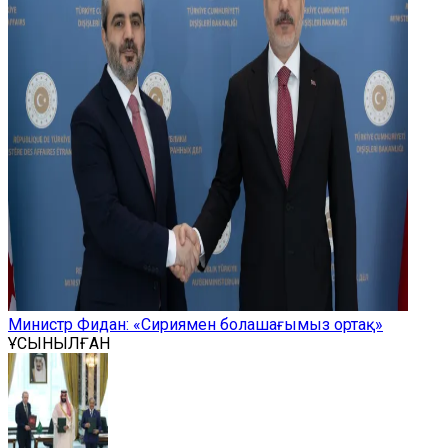
Министр Фидан: «Сириямен болашағымыз ортақ»
ҰСЫНЫЛҒАН