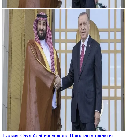
Түркия, Сауд Арабиясы және Пәкістан үшжақты