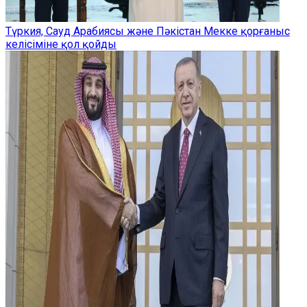
Түркия, Сауд Арабиясы және Пәкістан Мекке қорғаныс
келісіміне қол қойды