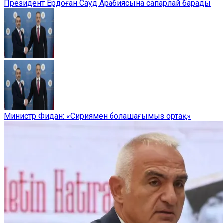
Президент Ердоған Сауд Арабиясына сапарлай барады
Министр Фидан: «Сириямен болашағымыз ортақ»