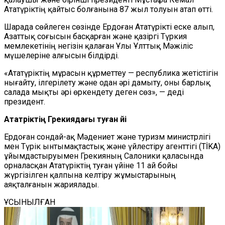
Ататүріктің қайтыс болғанына 87 жыл толуын атап өтті.
Шарада сөйлеген сөзінде Ердоған Ататүрікті еске алып,
Азаттық соғысын басқарған және қазіргі Түркия
мемлекетінің негізін қалаған Ұлы Ұлттық Мәжіліс
мүшелеріне алғысын білдірді.
«Ататүріктің мұрасын құрметтеу — республика жетістігін
нығайту, ілгерілету және одан әрі дамыту, оны барлық
салада мықты әрі өркендету деген сөз», — деді
президент.
Ататүріктің Грекиядағы туған үйі
Ердоған сондай-ақ Мәдениет және туризм министрлігі
мен Түрік ынтымақтастық және үйлестіру агенттігі (TİKA)
ұйымдастыруымен Грекияның Салоники қаласында
орналасқан Ататүріктің туған үйіне 11 ай бойы
жүргізілген қалпына келтіру жұмыстарының
аяқталғанын жариялады.
ҰСЫНЫЛҒАН