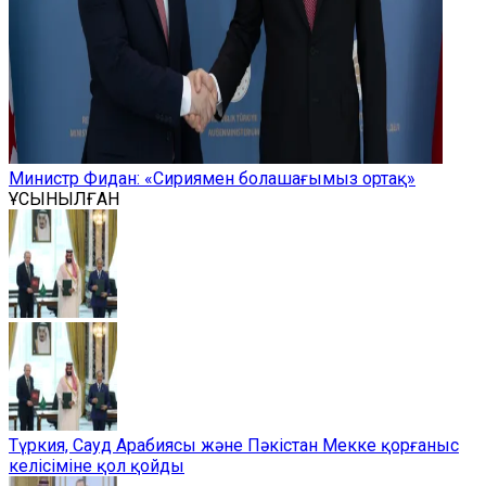
Министр Фидан: «Сириямен болашағымыз ортақ»
ҰСЫНЫЛҒАН
Түркия, Сауд Арабиясы және Пәкістан Мекке қорғаныс
келісіміне қол қойды