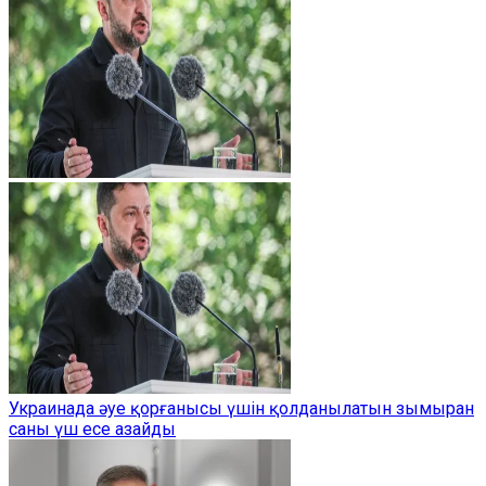
Украинада әуе қорғанысы үшін қолданылатын зымыран
саны үш есе азайды