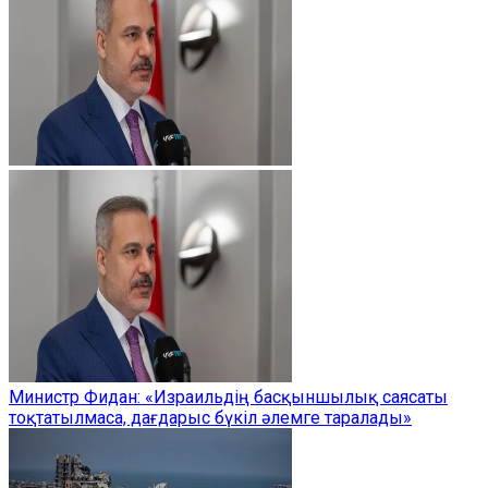
Министр Фидан: «Израильдің басқыншылық саясаты
тоқтатылмаса, дағдарыс бүкіл әлемге таралады»