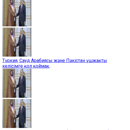
Түркия, Сауд Арабиясы және Пәкістан үшжақты
келісімге қол қоймақ