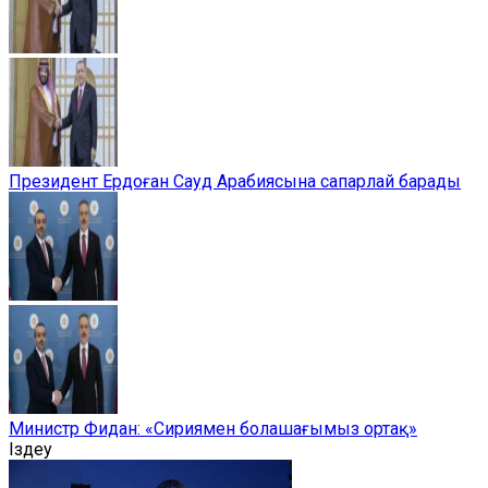
Президент Ердоған Сауд Арабиясына сапарлай барады
Министр Фидан: «Сириямен болашағымыз ортақ»
Іздеу