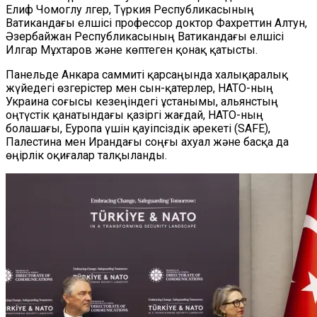
Е
лиф Чомо
г
лу Үлгер, Түркия Республикасының
Ватикандағы елшісі профессор доктор Фахреттин Алтун,
Әзербайжан Республикасының Ватикандағы елшісі
Илгар Мұхтаров және көптеген қонақ қатысты.
Панельде Анкара саммиті қарсаңында халықаралық
жүйедегі өзгерістер мен сын-қатерлер, НАТО-ның
Украина соғысы кезеңіндегі ұстанымы, альянстың
оңтүстік қанатындағы қазіргі жағдай, НАТО-ның
болашағы, Еуропа үшін қауіпсіздік әрекеті (SAFE),
Палестина мен Ирандағы соңғы ахуал және басқа да
өңірлік оқиғалар талқыланды.