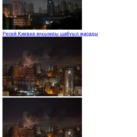
Ресей Киевке ауқымды шабуыл жасады