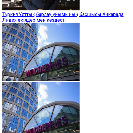
Түркия Ұлттық барлау ұйымының басшысы Анкарада
Ливия өкілдерімен кездесті