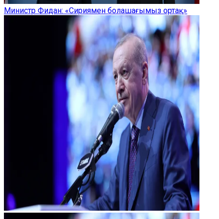
Министр Фидан: «Сириямен болашағымыз ортақ»