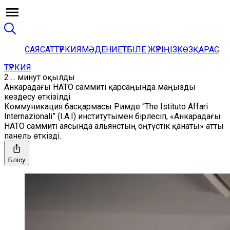
САЯСАТ
ТҮРКИЯ
МӘДЕНИЕТ
БІЛЕ ЖҮРІҢІЗ
КӨЗҚАРАС
ТҮРКИЯ
2 ... минут оқылды
Анкарадағы НАТО саммиті қарсаңында маңызды
кездесу өткізілді
Коммуникация басқармасы Римде “The Istituto Affari
Internazionali” (I.A.I) институтымен бірлесіп, «Анкарадағы
НАТО саммиті аясында альянстың оңтүстік қанаты» атты
панель өткізді.
Бөлісу