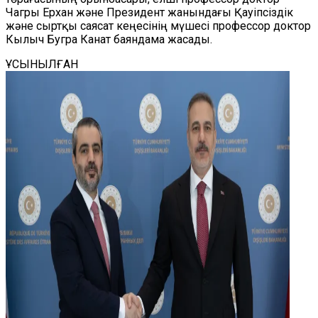
Ча
г
ры Ерхан және Президент жанындағы Қауіпсіздік
және сыртқы саясат кеңесінің мүшесі профессор доктор
Кылыч Бугра Канат баяндама жаса
ды
.
ҰСЫНЫЛҒАН