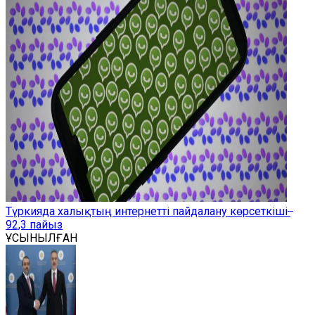
Түркияда халықтың интернетті пайдалану көрсеткіші ̶
92,3 пайыз
ҰСЫНЫЛҒАН