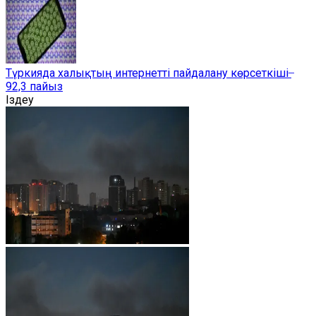
Түркияда халықтың интернетті пайдалану көрсеткіші ̶
92,3 пайыз
Іздеу