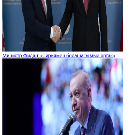
Министр Фидан: «Сириямен болашағымыз ортақ»