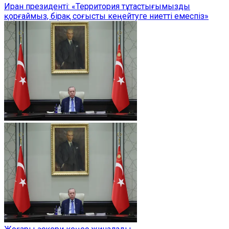
Иран президенті: «Территория тұтастығымызды
қорғаймыз, бірақ соғысты кеңейтуге ниетті емеспіз»