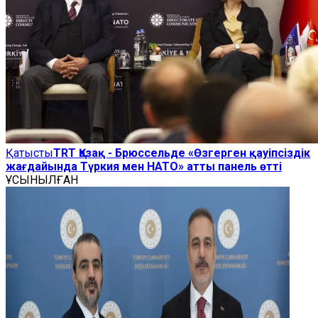
Қатысты
TRT Қазақ - Брюссельде «Өзгерген қауіпсіздік
жағдайында Түркия мен НАТО» атты панель өтті
ҰСЫНЫЛҒАН