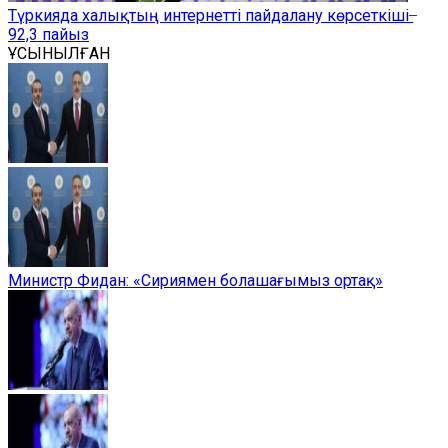
Түркияда халықтың интернетті пайдалану көрсеткіші ̶
92,3 пайыз
ҰСЫНЫЛҒАН
Министр Фидан: «Сириямен болашағымыз ортақ»