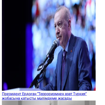
Президент Ердоған “Терроризмнен азат Түркия”
жобасына қатысты мәлімдеме жасады