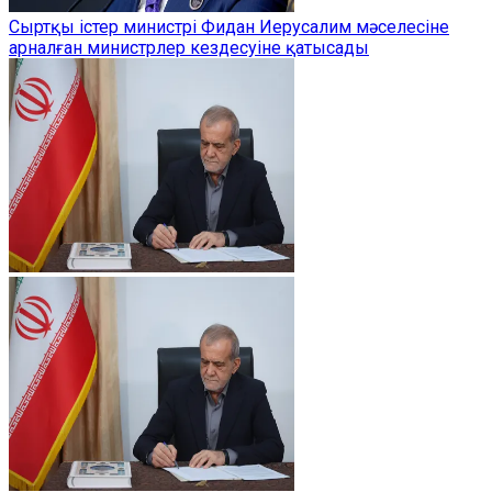
Сыртқы істер министрі Фидан Иерусалим мәселесіне
арналған министрлер кездесуіне қатысады