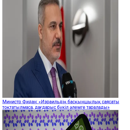
Министр Фидан: «Израильдің басқыншылық саясаты
тоқтатылмаса, дағдарыс бүкіл әлемге таралады»