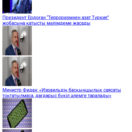
Президент Ердоған “Терроризмнен азат Түркия”
жобасына қатысты мәлімдеме жасады
Министр Фидан: «Израильдің басқыншылық саясаты
тоқтатылмаса, дағдарыс бүкіл әлемге таралады»