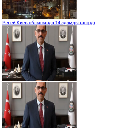
Ресей Киев облысында 14 адамды өлтірді