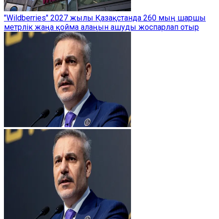
"Wildberries" 2027 жылы Қазақстанда 260 мың шаршы
метрлік жаңа қойма алаңын ашуды жоспарлап отыр