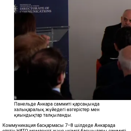
Панельде Анкара саммиті қарсаңында
халықаралық жүйедегі өзгерістер мен
қиындықтар талқыланды.
Коммуникация басқармасы 7–8 шілдеде Анкарада
өтетін НАТО мемлекет және үкімет басшылары саммиті