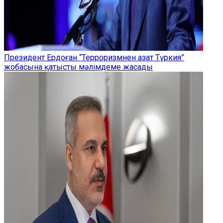
Президент Ердоған “Терроризмнен азат Түркия”
жобасына қатысты мәлімдеме жасады