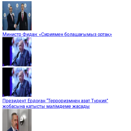
Министр Фидан: «Сириямен болашағымыз ортақ»
Президент Ердоған “Терроризмнен азат Түркия”
жобасына қатысты мәлімдеме жасады