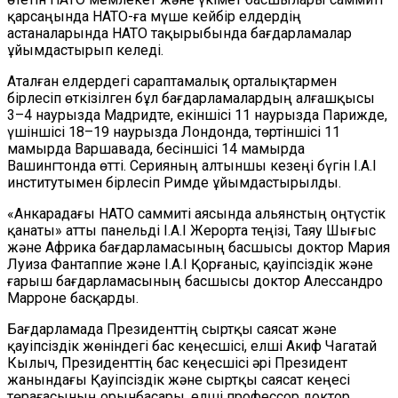
қарсаңында НАТО-ға мүше кейбір елдердің
астаналарында НАТО тақырыбында бағдарламалар
ұйымдастырып келеді.
Аталған елдердегі сараптамалық орталықтармен
бірлесіп өткізілген бұл бағдарламалар
дың
алғашқысы
3–4 наурызда Мадридте, екіншісі 11 наурызда Парижде,
үшіншісі 18–19 наурызда Лондонда, төртіншісі 11
мамырда Варшавада, бесіншісі 14 мамырда
Вашингтонда өтті. Серияның алтыншы кезеңі бүгін I.A.I
институтымен бірлесіп Римде ұйымдастырылды.
«Анкара
дағы
НАТО саммиті аясында альянстың оңтүстік
қанаты» атты панель
ді
I.A.I Жерорта теңізі, Таяу Шығыс
және Африка бағдарламасының басшысы доктор Мария
Луиза Фантаппие және I.A.I Қорғаныс, қауіпсіздік және
ғарыш бағдарламасының басшысы доктор Алессандро
Марроне
басқарды
.
Бағдарламада Президенттің сыртқы саясат және
қауіпсіздік жөніндегі бас кеңесшісі, елші Акиф Ча
г
атай
Кылыч, Президенттің бас кеңесшісі әрі Президент
жанындағы Қауіпсіздік және сыртқы саясат кеңесі
төрағасының орынбасары, елші профессор доктор