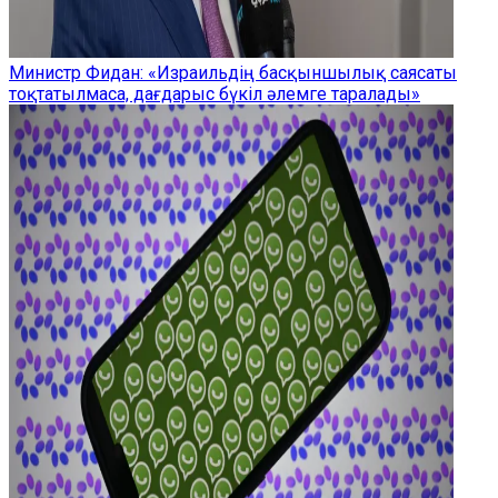
Министр Фидан: «Израильдің басқыншылық саясаты
тоқтатылмаса, дағдарыс бүкіл әлемге таралады»