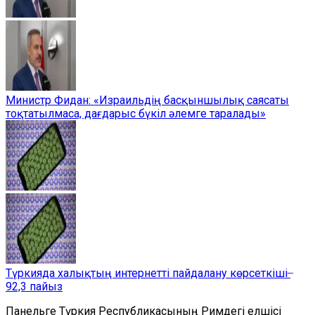
Министр Фидан: «Израильдің басқыншылық саясаты
тоқтатылмаса, дағдарыс бүкіл әлемге таралады»
Түркияда халықтың интернетті пайдалану көрсеткіші ̶
92,3 пайыз
Панельге Түркия Республикасының Римдегі елшісі