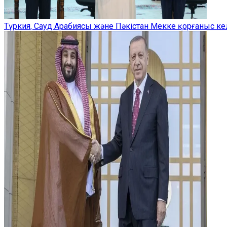
Түркия, Сауд Арабиясы және Пәкістан Мекке қорғаныс ке