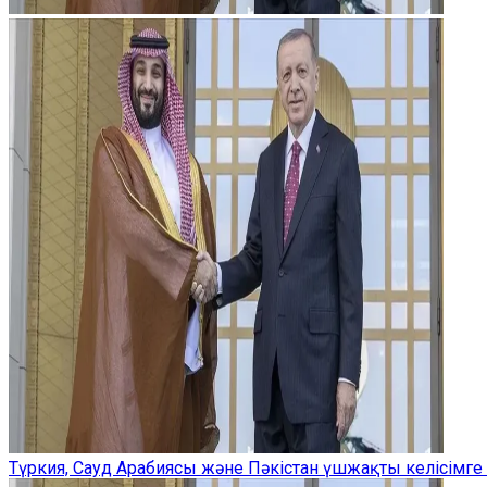
Түркия, Сауд Арабиясы және Пәкістан үшжақты келісімге