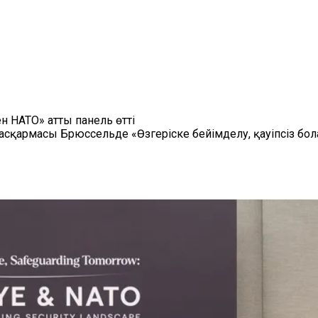
н НАТО» атты панель өтті
қармасы Брюссельде «Өзгеріске бейімделу, қауіпсіз бола