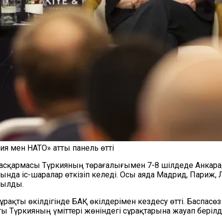
ия мен НАТО» атты панель өтті
асқармасы Түркияның төрағалығымен 7-8 шілдеде Анкар
ында іс-шаралар өткізіп келеді. Осы аяда Мадрид, Париж,
рылды.
ақты өкілдігінде БАҚ өкілдерімен кездесу өтті. Баспасө
ы Түркияның үміттері жөніндегі сұрақтарына жауап берілді