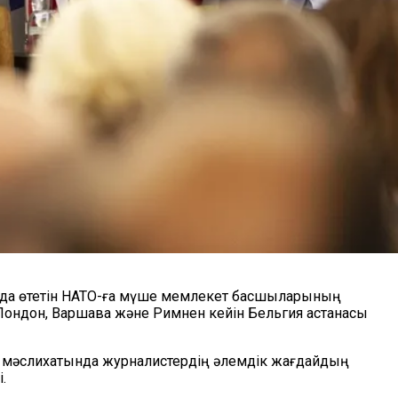
ада өтетін НАТО-ға мүше мемлекет басшыларының
 Лондон, Варшава және Римнен кейін Бельгия астанасы
з мәслихатында журналистердің әлемдік жағдайдың
.