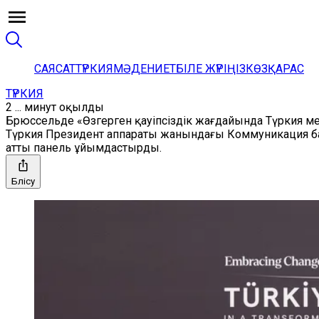
САЯСАТ
ТҮРКИЯ
МӘДЕНИЕТ
БІЛЕ ЖҮРІҢІЗ
КӨЗҚАРАС
ТҮРКИЯ
2 ... минут оқылды
Брюссельде «Өзгерген қауіпсіздік жағдайында Түркия ме
Түркия Президент аппараты жанындағы Коммуникация бас
атты панель ұйымдастырды.
Бөлісу