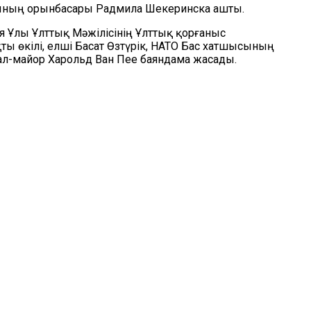
сының орынбасары Радмила Шекеринска ашты.
я Ұлы Ұлттық Мәжілісінің Ұлттық қорғаныс
ы өкілі, елші Басат Өзтүрік, НАТО Бас хатшысының
рал-майор Харольд Ван Пее баяндама жасады.