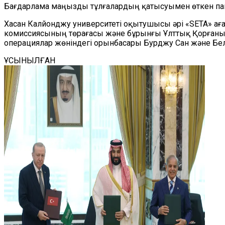
Бағдарлама маңызды тұлғалардың қатысуымен өткен па
Хасан Калйонджу университеті оқытушысы әрі «SETA» аға 
комиссиясының төрағасы және бұрынғы Ұлттық Қорғаныс 
операциялар жөніндегі орынбасары Бурджу Сан және Бел
ҰСЫНЫЛҒАН