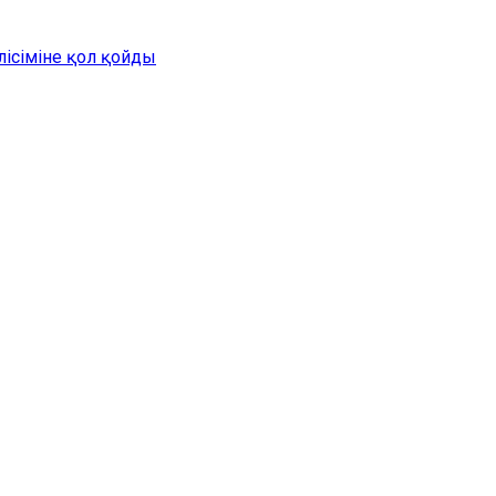
лісіміне қол қойды