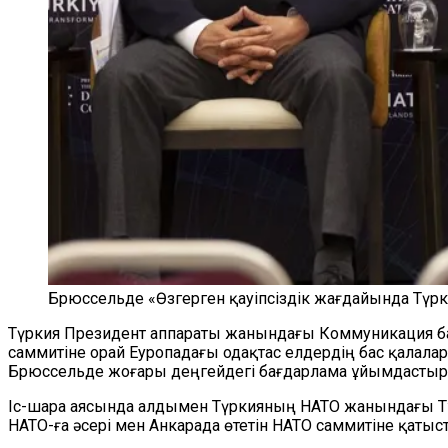
Брюссельде «Өзгерген қауіпсіздік жағдайында Түрк
Түркия Президент аппараты жанындағы Коммуникация б
саммитіне орай Еуропадағы одақтас елдердің бас қалалар
Брюссельде жоғары деңгейдегі бағдарлама ұйымдасты
Іс-шара аясында алдымен Түркияның НАТО жанындағы Тұр
НАТО-ға әсері мен Анкарада өтетін НАТО саммитіне қатыст