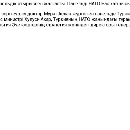
нельдік отырыспен жалғасты. Панельді НАТО Бас хатшы
зерттеушісі доктор Мурат Аслан жүргізген панельде Түрки
министрі Хулуси Акар, Түркияның НАТО жанындағы тұрақт
ьгия Әуе күштерінің стратегия жөніндегі директоры гене