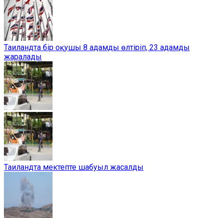
Таиландта бір оқушы 8 адамды өлтіріп, 23 адамды
жаралады
Таиландта мектепте шабуыл жасалды