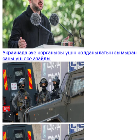
Украинада әуе қорғанысы үшін қолданылатын зымыран
саны үш есе азайды