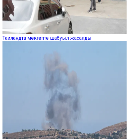
Таиландта мектепте шабуыл жасалды