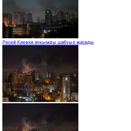
Ресей Киевке ауқымды шабуыл жасады