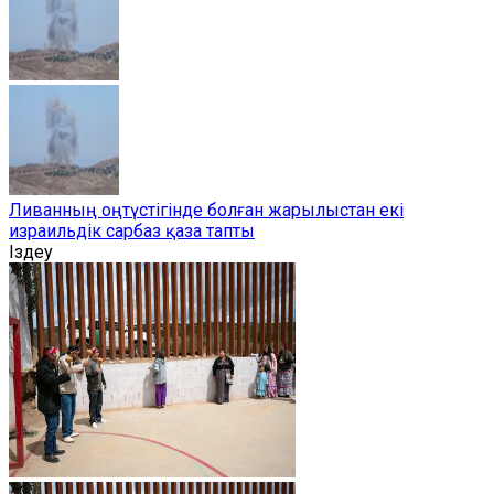
Ливанның оңтүстігінде болған жарылыстан екі
израильдік сарбаз қаза тапты
Іздеу