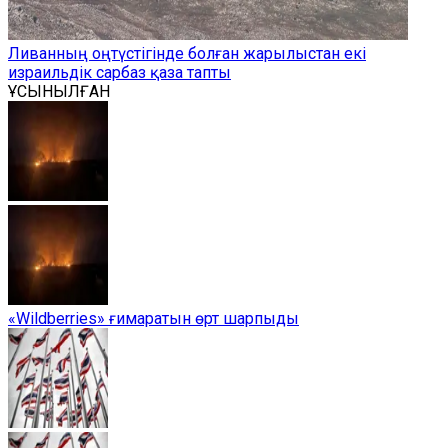
Ливанның оңтүстігінде болған жарылыстан екі
израильдік сарбаз қаза тапты
ҰСЫНЫЛҒАН
«Wildberries» ғимаратын өрт шарпыды