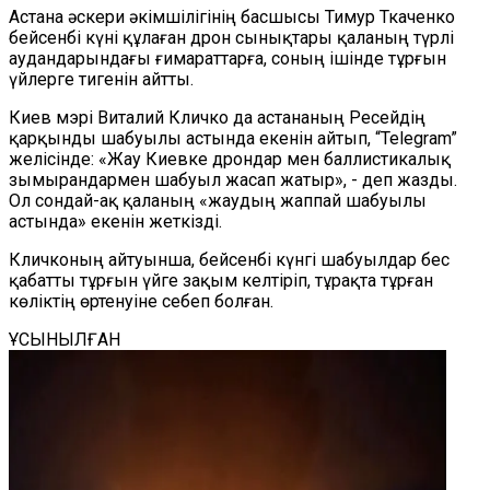
Астана әскери әкімшілігінің басшысы Тимур Ткаченко
бейсенбі күні құлаған дрон сынықтары қаланың түрлі
аудандарындағы ғимараттарға, соның ішінде тұрғын
үйлерге тигенін айтты.
Киев мэрі Виталий Кличко да астананың Ресейдің
қарқынды шабуылы астында екенін айтып,
“
Telegram
”
желісінде: «Жау Киевке дрондар мен баллистикалық
зымырандармен шабуыл жасап жатыр»,
-
деп жазды.
Ол сондай-ақ қаланың «жаудың жаппай шабуылы
астында» екенін жеткізді.
Кличконың айтуынша, бейсенбі күнгі шабуылдар бес
қабатты тұрғын үйге зақым келтіріп, тұрақта тұрған
көліктің өртенуіне себеп болған.
ҰСЫНЫЛҒАН