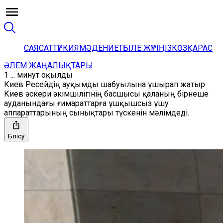
САЯСАТ
ТҮРКИЯ
МӘДЕНИЕТ
БІЛЕ ЖҮРІҢІЗ
КӨЗҚАРАС
ӘЛЕМ ЖАҢАЛЫҚТАРЫ
1 ... минут оқылды
Киев Ресейдің ауқымды шабуылына ұшырап жатыр
Киев әскери әкімшілігінің басшысы қаланың бірнеше
ауданындағы ғимараттарға ұшқышсыз ұшу
аппараттарының сынықтары түскенін мәлімдеді.
Бөлісу