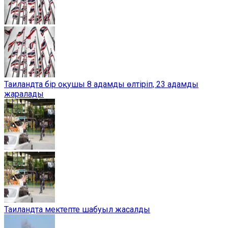
Таиландта бір оқушы 8 адамды өлтіріп, 23 адамды
жаралады
Таиландта мектепте шабуыл жасалды