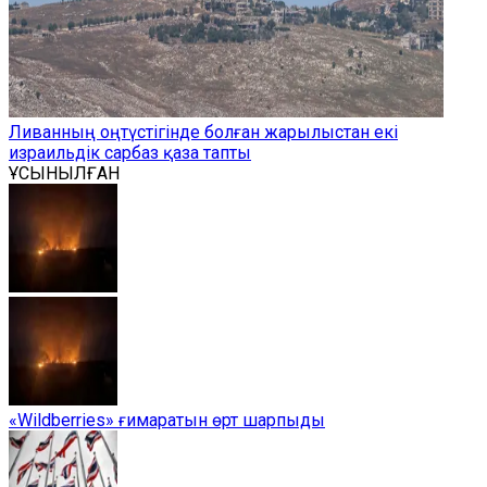
Ливанның оңтүстігінде болған жарылыстан екі
израильдік сарбаз қаза тапты
ҰСЫНЫЛҒАН
«Wildberries» ғимаратын өрт шарпыды