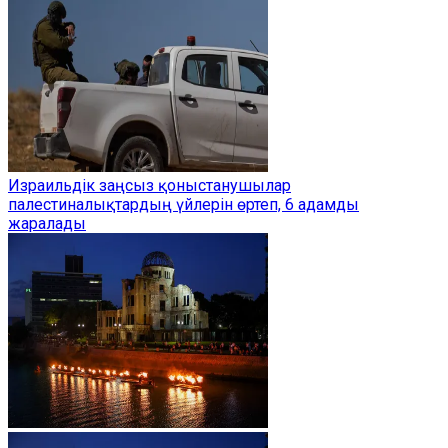
Израильдік заңсыз қоныстанушылар
палестиналықтардың үйлерін өртеп, 6 адамды
жаралады