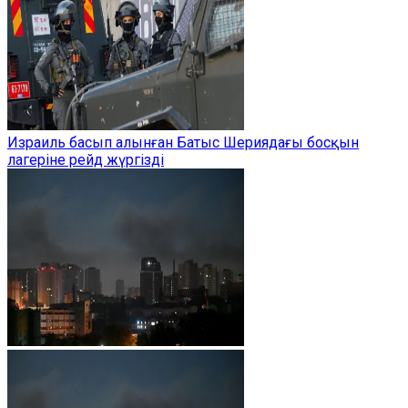
Израиль басып алынған Батыс Шериядағы босқын
лагеріне рейд жүргізді