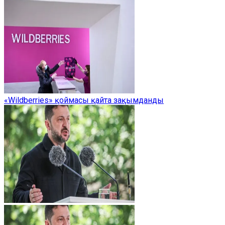
«Wildberries» қоймасы қайта зақымданды