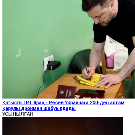
Қатысты
TRT Қазақ - Ресей Украинаға 200-ден астам
қарулы дронмен шабуылдады
ҰСЫНЫЛҒАН