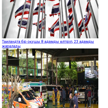
Таиландта бір оқушы 8 адамды өлтіріп, 23 адамды
жаралады