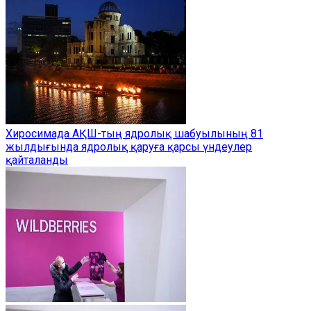
Хиросимада АҚШ-тың ядролық шабуылының 81
жылдығында ядролық қаруға қарсы үндеулер
қайталанды