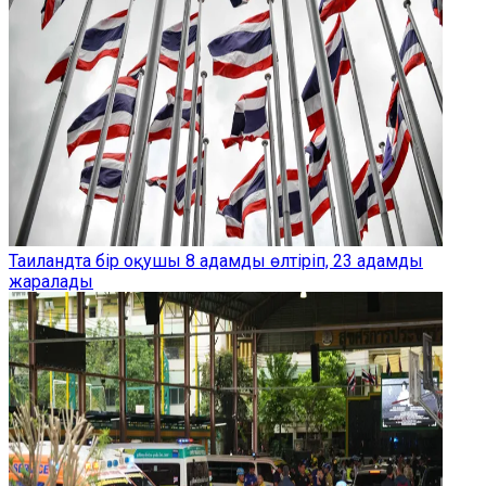
Таиландта бір оқушы 8 адамды өлтіріп, 23 адамды
жаралады