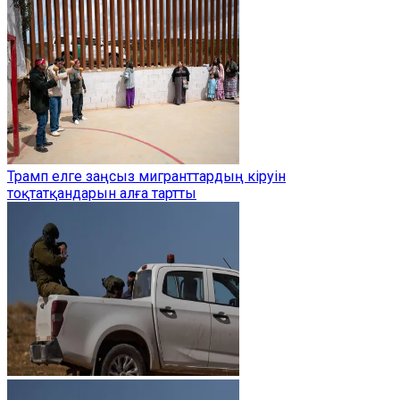
Трамп елге заңсыз мигранттардың кіруін
тоқтатқандарын алға тартты