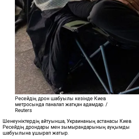
Ресейдің дрон шабуылы кезінде Киев
метросында паналап жатқан адамдар. /
Reuters
Шенеуніктердің айтуынша, Украинаның астанасы Киев
Ресейдің дрондары мен зымырандарының ауқымды
шабуылына ұшырап жатыр.