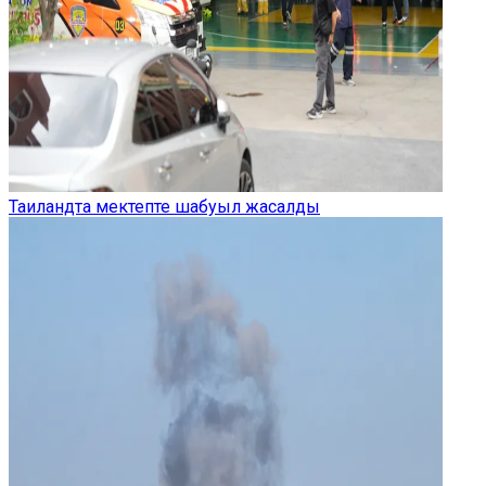
Таиландта мектепте шабуыл жасалды