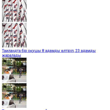
Таиландта бір оқушы 8 адамды өлтіріп, 23 адамды
жаралады