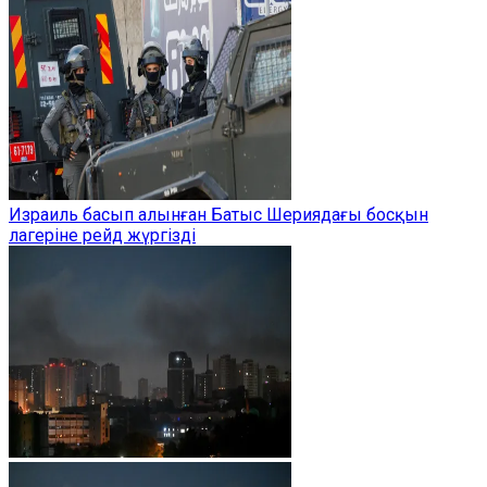
Израиль басып алынған Батыс Шериядағы босқын
лагеріне рейд жүргізді