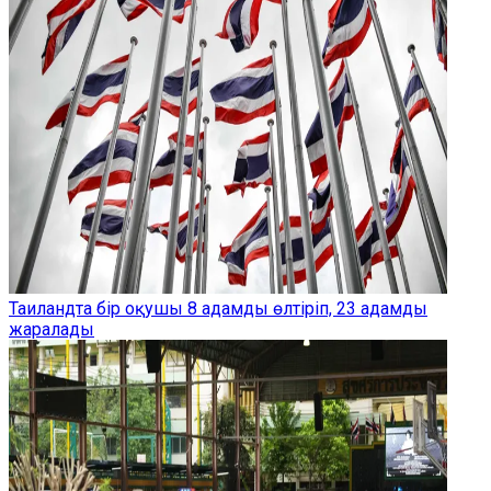
Таиландта бір оқушы 8 адамды өлтіріп, 23 адамды
жаралады