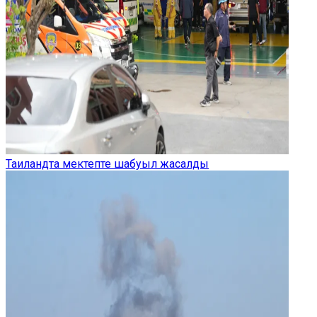
Таиландта мектепте шабуыл жасалды