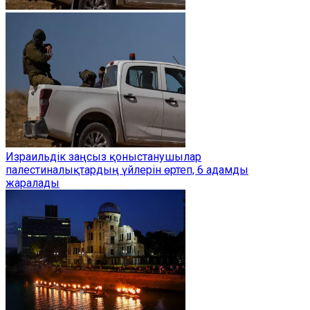
Израильдік заңсыз қоныстанушылар
палестиналықтардың үйлерін өртеп, 6 адамды
жаралады