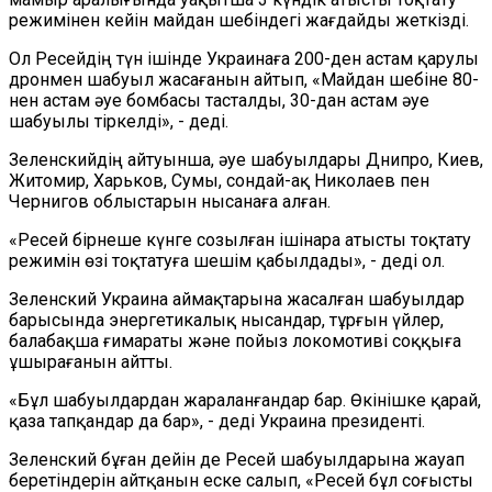
режимінен кейін майдан шебіндегі жағдайды жеткізді.
Ол Ресейдің түн ішінде Украинаға 200-ден астам қарулы
дронмен шабуыл жасағанын айтып, «Майдан шебіне 80-
нен астам әуе бомбасы тасталды, 30-дан астам әуе
шабуылы тіркелді», - деді.
Зеленскийдің айтуынша, әуе шабуылдары Днипро, Киев,
Житомир, Харьков, Сумы, сондай-ақ Николаев пен
Чернигов облыстарын нысанаға алған.
«Ресей бірнеше күнге созылған ішінара атысты тоқтату
режимін өзі тоқтатуға шешім қабылдады», - деді ол.
Зеленский Украина аймақтарына жасалған шабуылдар
барысында энергетикалық нысандар, тұрғын үйлер,
балабақша ғимараты және пойыз локомотиві соққыға
ұшырағанын айтты.
«Бұл шабуылдардан жараланғандар бар. Өкінішке қарай,
қаза тапқандар да бар», - деді Украина президенті.
Зеленский бұған дейін де Ресей шабуылдарына жауап
беретіндерін айтқанын еске салып, «Ресей бұл соғысты