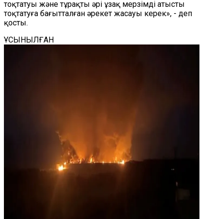
тоқтатуы және тұрақты әрі ұзақ мерзімді атысты
тоқтатуға бағытталған әрекет жасауы керек», - деп
қосты.
ҰСЫНЫЛҒАН