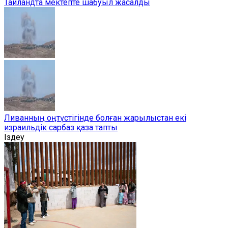
Таиландта мектепте шабуыл жасалды
Ливанның оңтүстігінде болған жарылыстан екі
израильдік сарбаз қаза тапты
Іздеу