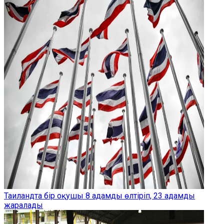
Таиландта бір оқушы 8 адамды өлтіріп, 23 адамды
жаралады