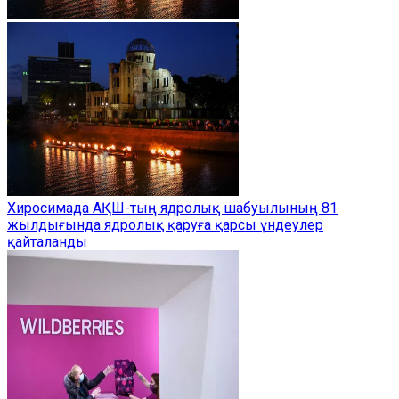
Хиросимада АҚШ-тың ядролық шабуылының 81
жылдығында ядролық қаруға қарсы үндеулер
қайталанды