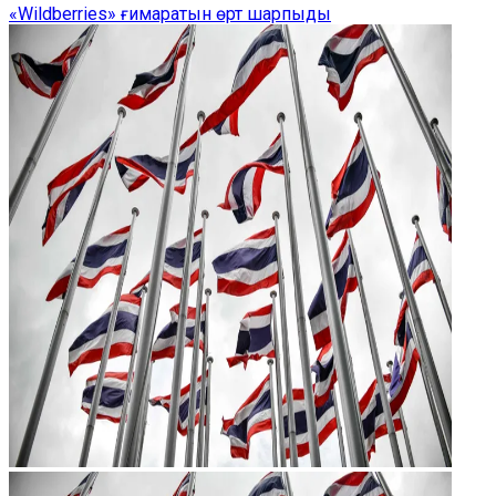
«Wildberries» ғимаратын өрт шарпыды