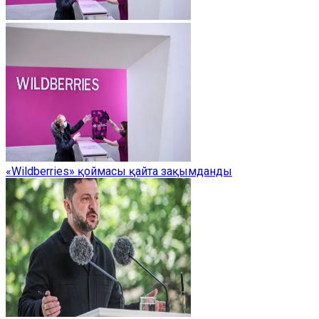
«Wildberries» қоймасы қайта зақымданды