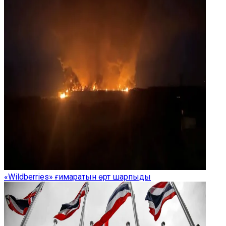
«Wildberries» ғимаратын өрт шарпыды