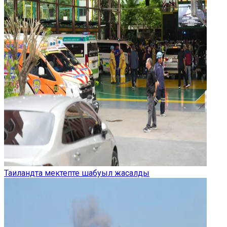
Таиландта мектепте шабуыл жасалды