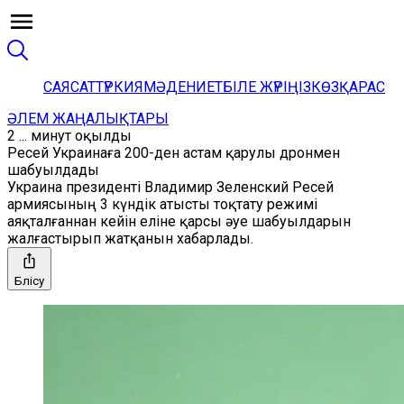
САЯСАТ
ТҮРКИЯ
МӘДЕНИЕТ
БІЛЕ ЖҮРІҢІЗ
КӨЗҚАРАС
ӘЛЕМ ЖАҢАЛЫҚТАРЫ
2 ... минут оқылды
Ресей Украинаға 200-ден астам қарулы дронмен
шабуылдады
Украина президенті Владимир Зеленский Ресей
армиясының 3 күндік атысты тоқтату режимі
аяқталғаннан кейін еліне қарсы әуе шабуылдарын
жалғастырып жатқанын хабарлады.
Бөлісу