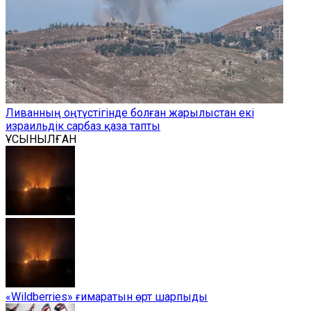
Ливанның оңтүстігінде болған жарылыстан екі
израильдік сарбаз қаза тапты
ҰСЫНЫЛҒАН
«Wildberries» ғимаратын өрт шарпыды