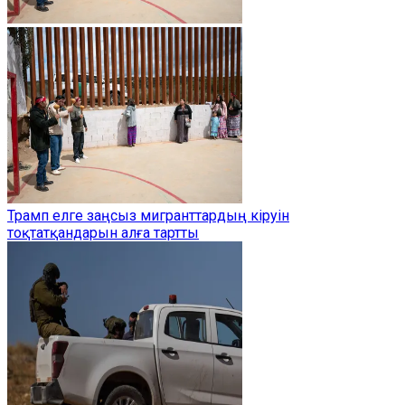
Трамп елге заңсыз мигранттардың кіруін
тоқтатқандарын алға тартты