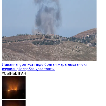
Ливанның оңтүстігінде болған жарылыстан екі
израильдік сарбаз қаза тапты
ҰСЫНЫЛҒАН