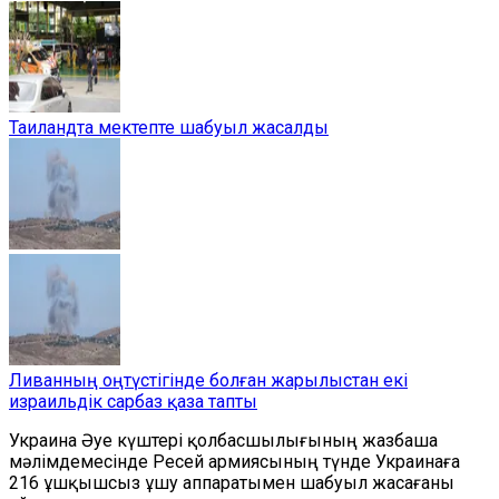
Таиландта мектепте шабуыл жасалды
Ливанның оңтүстігінде болған жарылыстан екі
израильдік сарбаз қаза тапты
Украина Әуе күштері қолбасшылығының жазбаша
мәлімдемесінде Ресей армиясының түнде Украинаға
216 ұшқышсыз ұшу аппаратымен шабуыл жасағаны