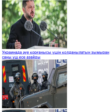
Украинада әуе қорғанысы үшін қолданылатын зымыран
саны үш есе азайды