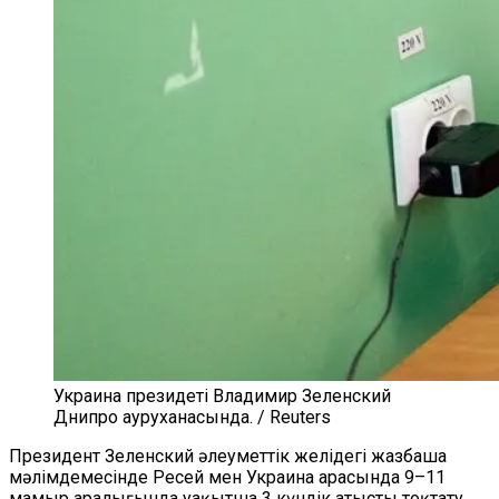
Украина президеті Владимир Зеленский
Днипро ауруханасында. / Reuters
Президент Зеленский әлеуметтік желідегі жазбаша
мәлімдемесінде Ресей мен Украина арасында 9–11
мамыр аралығында уақытша 3 күндік атысты тоқтату