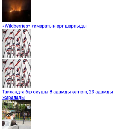
«Wildberries» ғимаратын өрт шарпыды
Таиландта бір оқушы 8 адамды өлтіріп, 23 адамды
жаралады