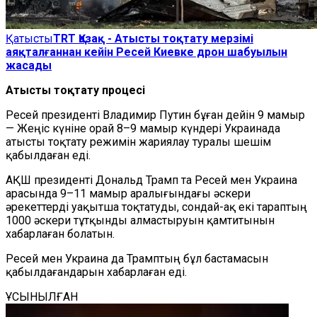
Қатысты
TRT Қазақ - Атысты тоқтату мерзімі
аяқталғаннан кейін Ресей Киевке дрон шабуылын
жасады
Атысты тоқтату процесі
Ресей президенті Владимир Путин бұған дейін 9 мамыр
— Жеңіс күніне орай 8–9 мамыр күндері Украинада
атысты тоқтату режимін жариялау туралы шешім
қабылдаған еді.
АҚШ президенті Дональд Трамп та Ресей мен Украина
арасында 9–11 мамыр аралығындағы әскери
әрекеттерді уақытша тоқтатуды, сондай-ақ екі тараптың
1000 әскери тұтқынды алмастыруын қамтитынын
хабарлаған болатын.
Ресей мен Украина да Трамптың бұл бастамасын
қабылдағандарын хабарлаған еді.
ҰСЫНЫЛҒАН