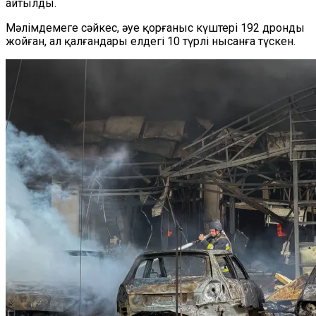
айтылды.
Мәлімдемеге сәйкес, әуе қорғаныс күштері 192 дронды
жойған, ал қалғандары елдегі 10 түрлі нысанға түскен.