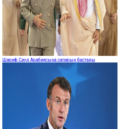
Шариф Сауд Арабиясына сапарын бастады