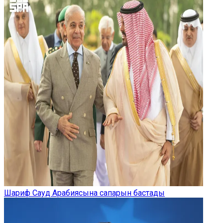
Шариф Сауд Арабиясына сапарын бастады