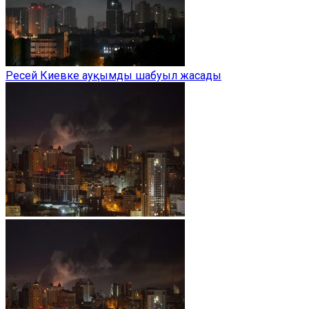
Ресей Киевке ауқымды шабуыл жасады