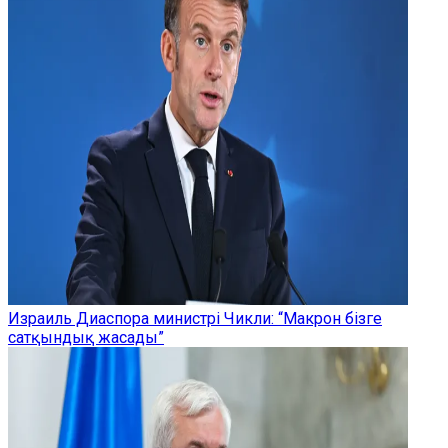
Израиль Диаспора министрі Чикли: “Макрон бізге
сатқындық жасады”