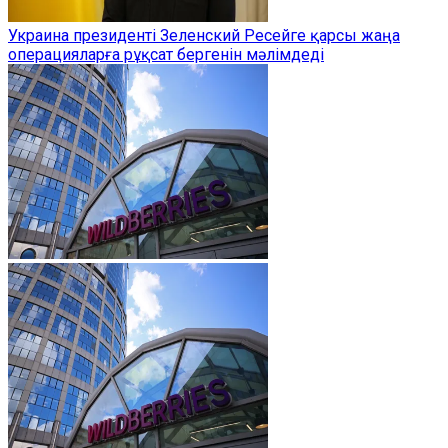
Украина президенті Зеленский Ресейге қарсы жаңа
операцияларға рұқсат бергенін мәлімдеді