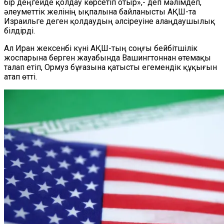
бір деңгейде қолдау көрсетіп отыр»,- деп мәлімдеп,
әлеуметтік желінің ықпалына байланысты АҚШ-та
Израильге деген қолдаудың әлсіреуіне алаңдаушылық
білдірді.
Ал Иран жексенбі күні АҚШ-тың соңғы бейбітшілік
жоспарына берген жауабында Вашингтоннан өтемақы
талап етіп, Ормуз бұғазына қатысты егемендік құқығын
атап өтті.