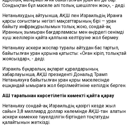
Сондықтан бұл мәселе әлі толық шешілген жоқ», - деді.
Нетаньяхудың айтуынша, АҚШ пен Израильдің Иранға
қарсы соғыстағы негізгі мақсаттарының бірі — уран
байыту инфрақұрылымын толық жою, сондай-ақ
Иранның зымыран бағдарламасы мен өңірдегі сенімді
күш желілерін қайта қалпына келтіруіне жол бермеу.
Нетаньяху әскери жоспар туралы айтудан бас тартып,
байытылған уран қорына қатысты: «Оған кіріп, толықтай
жоясыздар», - деді.
Израиль бұқаралық ақпарат құралдарының
хабарлауынша, АҚШ президенті Дональд Трамп
Нетаньяхуға байытылған уран қоры мәселесінде
ешқандай ымыраға жол берілмейтініне кепілдік берген.
АҚШ тарапынан көрсетілетін көмекті қайта қарау
Нетаньяху сондай-ақ Израильдің қазіргі кезде жыл
сайын 3,8 миллиард доллар көлемінде АҚШ-тан алатын
әскери көмекке тәуелділігін біртіндеп тоқтатуды
қалайтынын жеткізді.