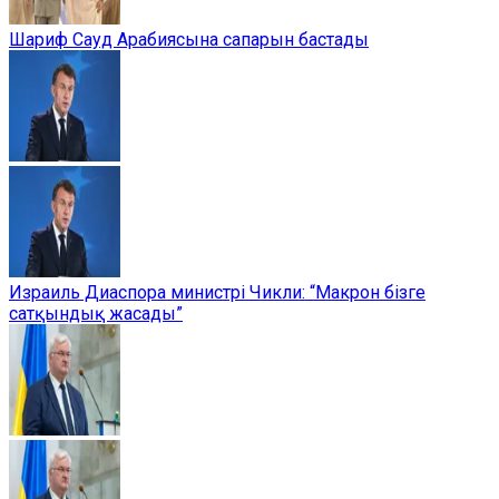
Шариф Сауд Арабиясына сапарын бастады
Израиль Диаспора министрі Чикли: “Макрон бізге
сатқындық жасады”