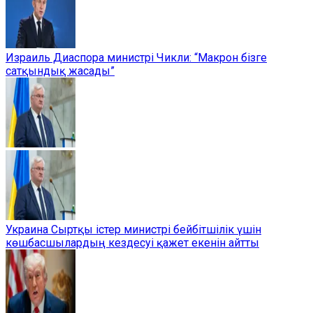
Израиль Диаспора министрі Чикли: “Макрон бізге
сатқындық жасады”
Украина Сыртқы істер министрі бейбітшілік үшін
көшбасшылардың кездесуі қажет екенін айтты