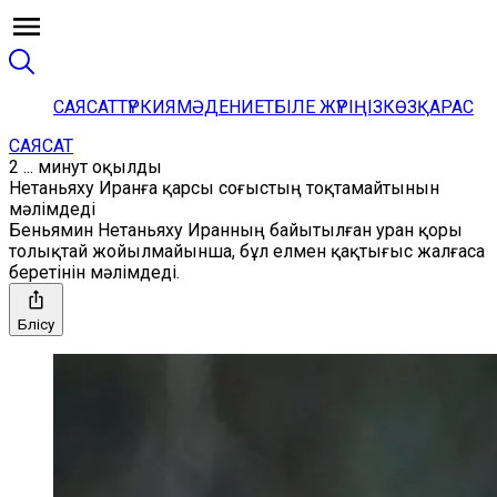
САЯСАТ
ТҮРКИЯ
МӘДЕНИЕТ
БІЛЕ ЖҮРІҢІЗ
КӨЗҚАРАС
САЯСАТ
2 ... минут оқылды
Нетаньяху Иранға қарсы соғыстың тоқтамайтынын
мәлімдеді
Беньямин Нетаньяху Иранның байытылған уран қоры
толықтай жойылмайынша, бұл елмен қақтығыс жалғаса
беретінін мәлімдеді.
Бөлісу