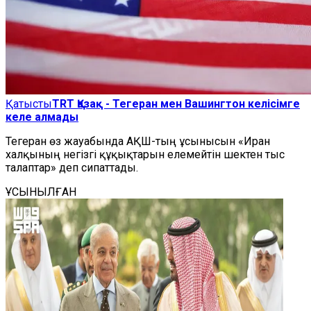
Қатысты
TRT Қазақ - Тегеран мен Вашингтон келісімге
келе алмады
Тегеран өз жауабында АҚШ-тың ұсынысын «Иран
халқының негізгі құқықтарын елемейтін шектен тыс
талаптар» деп сипаттады.
ҰСЫНЫЛҒАН