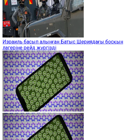
Израиль басып алынған Батыс Шериядағы босқын
лагеріне рейд жүргізді