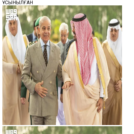
ҰСЫНЫЛҒАН