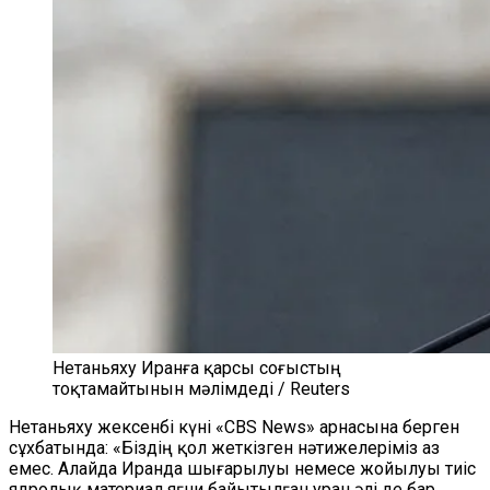
Нетаньяху Иранға қарсы соғыстың
тоқтамайтынын мәлімдеді / Reuters
Нетаньяху жексенбі күні «CBS News» арнасына берген
сұхбатында: «Біздің қол жеткізген нәтижелеріміз аз
емес. Алайда Иранда шығарылуы немесе жойылуы тиіс
ядролық материал яғни байытылған уран әлі де бар.