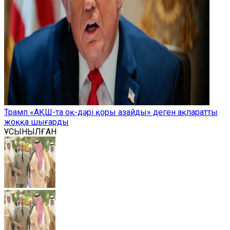
Трамп «АҚШ-та оқ-дәрі қоры азайды» деген ақпаратты
жоққа шығарды
ҰСЫНЫЛҒАН