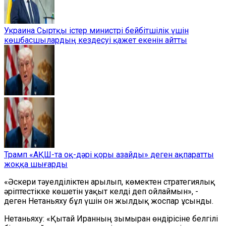
Украина Сыртқы істер министрі бейбітшілік үшін
көшбасшылардың кездесуі қажет екенін айтты
Трамп «АҚШ-та оқ-дәрі қоры азайды» деген ақпаратты
жоққа шығарды
«Әскери тәуелділіктен арылып, көмектен стратегиялық
әріптестікке көшетін уақыт келді деп ойлаймын», -
деген Нетаньяху бұл үшін он жылдық жоспар ұсынды.
Нетаньяху: «Қытай Иранның зымыран өндірісіне белгілі