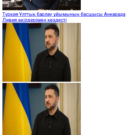
Түркия Ұлттық барлау ұйымының басшысы Анкарада
Ливия өкілдерімен кездесті