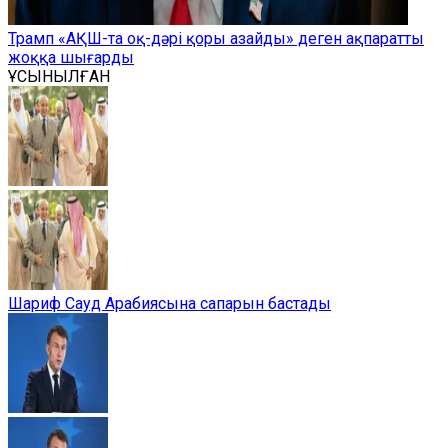
Трамп «АҚШ-та оқ-дәрі қоры азайды» деген ақпаратты
жоққа шығарды
ҰСЫНЫЛҒАН
Шариф Сауд Арабиясына сапарын бастады