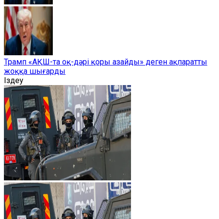
Трамп «АҚШ-та оқ-дәрі қоры азайды» деген ақпаратты
жоққа шығарды
Іздеу