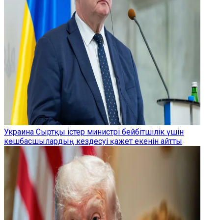
Украина Сыртқы істер министрі бейбітшілік үшін
көшбасшылардың кездесуі қажет екенін айтты