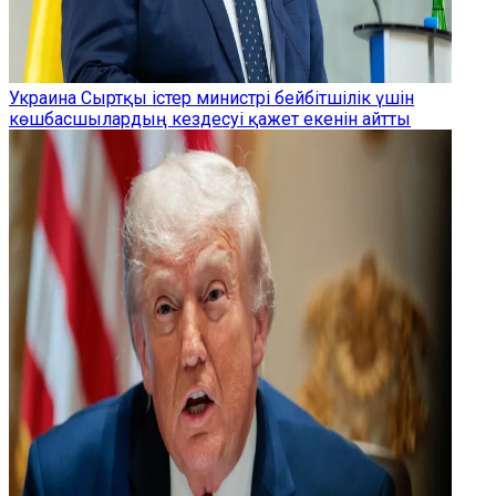
Украина Сыртқы істер министрі бейбітшілік үшін
көшбасшылардың кездесуі қажет екенін айтты