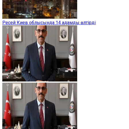
Ресей Киев облысында 14 адамды өлтірді