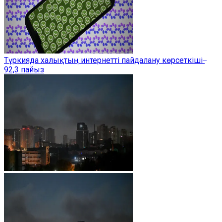
Түркияда халықтың интернетті пайдалану көрсеткіші ̶
92,3 пайыз