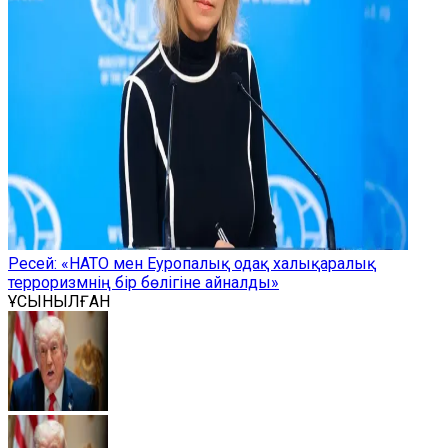
Ресей: «НАТО мен Еуропалық одақ халықаралық
терроризмнің бір бөлігіне айналды»
ҰСЫНЫЛҒАН