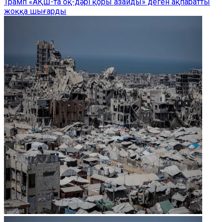
Трамп «АҚШ-та оқ-дәрі қоры азайды» деген ақпаратты
жоққа шығарды