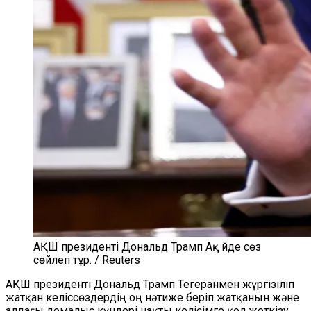
АҚШ президенті Дональд Трамп Ақ Үйде сөз
сөйлеп тұр. / Reuters
АҚШ президенті Дональд Трамп Тегеранмен жүргізіліп
жатқан келіссөздердің оң нәтиже беріп жатқанын және
алдағы демалыс күндері нақты келісімге қол жеткізу