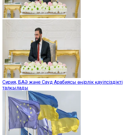
Сирия, БАӘ және Сауд Арабиясы өңірлік қауіпсіздікті
талқылады