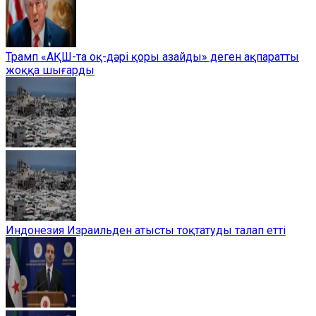
Трамп «АҚШ-та оқ-дәрі қоры азайды» деген ақпаратты
жоққа шығарды
Индонезия Израильден атысты тоқтатуды талап етті