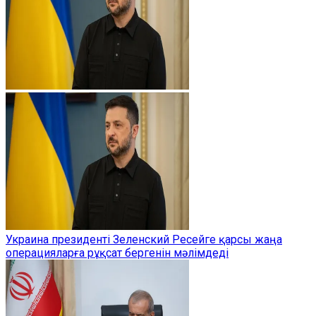
Украина президенті Зеленский Ресейге қарсы жаңа
операцияларға рұқсат бергенін мәлімдеді