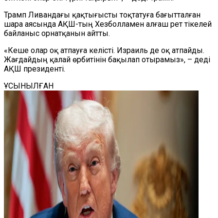
Трамп Ливандағы қақтығысты тоқтатуға бағытталған
шара аясында АҚШ-тың Хезболламен алғаш рет тікелей
байланыс орнатқанын айтты.
«Кеше олар оқ атпауға келісті. Израиль де оқ атпайды.
Жағдайдың қалай өрбитінін бақылап отырамыз», – деді
АҚШ президенті.
ҰСЫНЫЛҒАН