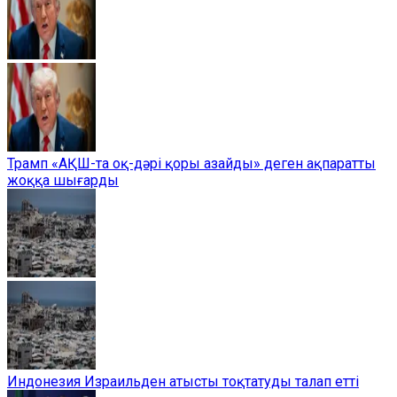
Трамп «АҚШ-та оқ-дәрі қоры азайды» деген ақпаратты
жоққа шығарды
Индонезия Израильден атысты тоқтатуды талап етті