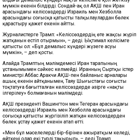
мүмкін екенін білдірді. Сондай-ақ ол АҚШ пен Иран
арасындағы келіссөздерді Израиль мен Хезболла
арасындағы соғысқа қатысты талқылаулардан бөлек
қарастыру қажет екенін айтты.
Журналистерге Трамп: «Келіссөздердің өте жақсы жүріп
жатқанын естіп отырмын», – деді. Ықтимал келісімге
қатысты ол: «Бұл демалыс күндері жүзеге асуы
мүмкін», – деп қосты.
Алайда Трамптың мәлімдемесі Иран тарапының
ұстанымымен сәйкес келмейді. Иранның Сыртқы істер
министрі Аббас Аракчи АҚШ-пен байланыс арналары
ашық екенін айтқанымен, Таяу Шығыстағы соғысты
тоқтатуға бағытталған келіссөздерде әзірге «нақты
ілгерілеу» болмағанын мәлімдеді.
АҚШ президенті Вашингтон мен Тегеран арасындағы
келіссөздерді Израиль мен Хезболла арасындағы
соғысқа қатысты жүргізіліп жатқан келіссөздерден
бөлек ұстау қажет екенін атап өтті.
«Мен бұл мәселелерді бір-бірінен ажыратқым келеді,
өйткені олар екі түрлі тақырып», – деді Трамп.