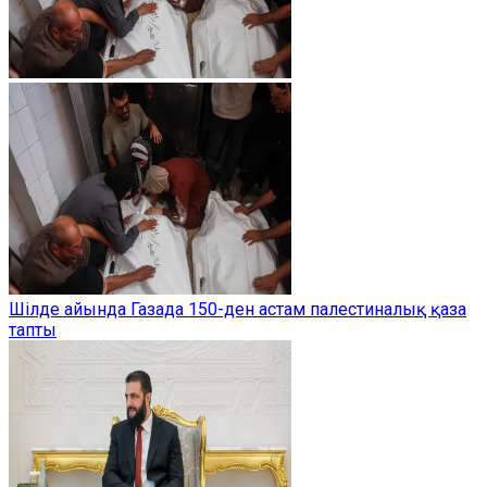
Шілде айында Газада 150-ден астам палестиналық қаза
тапты