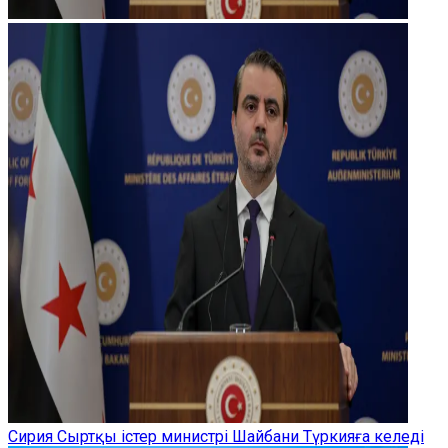
Сирия Сыртқы істер министрі Шайбани Түркияға келеді