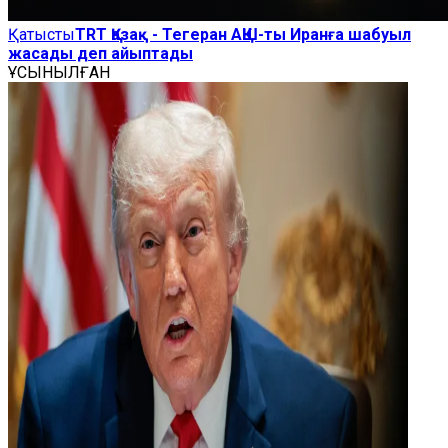
Қатысты
TRT Қазақ - Тегеран АҚШ-ты Иранға шабуыл
жасады деп айыптады
ҰСЫНЫЛҒАН