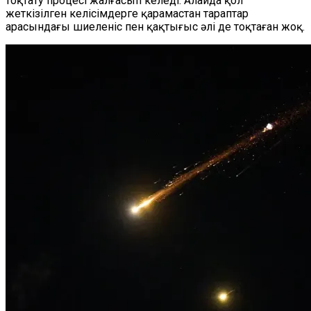
тоқтату процесі жалғасып келеді. Алайда қол
жеткізілген келісімдерге қарамастан тараптар
арасындағы шиеленіс пен қақтығыс әлі де тоқтаған жоқ.