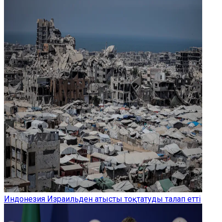
Индонезия Израильден атысты тоқтатуды талап етті