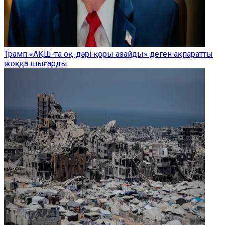
Трамп «АҚШ-та оқ-дәрі қоры азайды» деген ақпаратты
жоққа шығарды