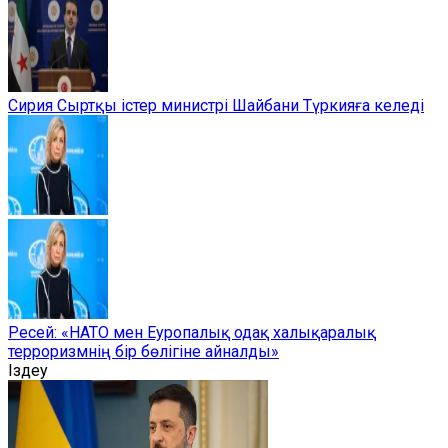
Сирия Сыртқы істер министрі Шайбани Түркияға келеді
Ресей: «НАТО мен Еуропалық одақ халықаралық
терроризмнің бір бөлігіне айналды»
Іздеу