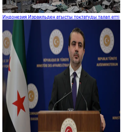
Индонезия Израильден атысты тоқтатуды талап етті