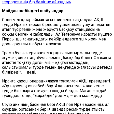
терроризмнің бір бөлігіне айналды»
Майдан шебіндегі шабуылдар
Сонымен қатар аймақтағы шиеленіс сақталуда. АҚШ
түнде Иранға тиесілі бірнеше ұшқышсыз ұшу аппаратын
атып түсіргенін және жерүсті басқару станциясына
соққы бергенін хабарлады. Ал Тегеранға қарасты күштер
Парсы шығанағындағы кейбір елдерге зымыран мен
дрон арқылы шабуыл жасаған.
Трамп бұл әскери әрекеттерді салыстырмалы түрде
жұмсақ сипаттап, «Бұл әлемнің басқа бір бөлігі. Ол жақта
атысты тоқтату дегеніміз – қақтығыстардың
салыстырмалы түрде төмен деңгейде жалғасуы дегенді
білдіреді», – деді.
Иранға қарсы операцияларға тоқталған АҚШ президенті:
«Әр нәрсенің өз себебі бар. Алдыңғы түні және кеше
түнде біз оларға өте ауыр соққы бердік. Маған жағдай
түсіндірілгенде, “жарайды” дедім», – деп мәлімдеді.
Сәуір айының басынан бері АҚШ пен Иран арасында, ал
сәуірдің ортасынан бері Ливанда ресми түрде атысты