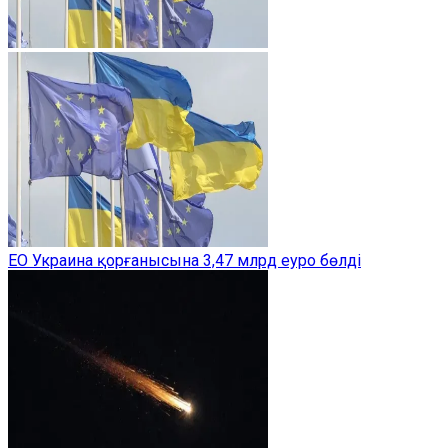
ЕО Украина қорғанысына 3,47 млрд еуро бөлді