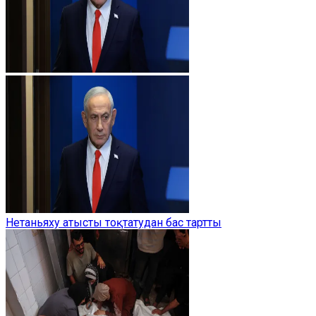
Нетаньяху атысты тоқтатудан бас тартты