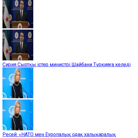
Сирия Сыртқы істер министрі Шайбани Түркияға келеді
Ресей: «НАТО мен Еуропалық одақ халықаралық