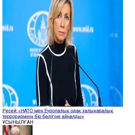
Ресей: «НАТО мен Еуропалық одақ халықаралық
терроризмнің бір бөлігіне айналды»
ҰСЫНЫЛҒАН