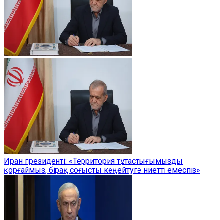
Иран президенті: «Территория тұтастығымызды
қорғаймыз, бірақ соғысты кеңейтуге ниетті емеспіз»