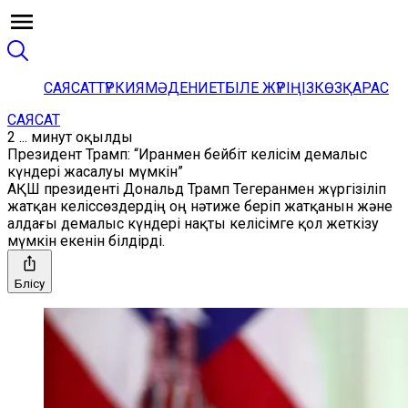
САЯСАТ
ТҮРКИЯ
МӘДЕНИЕТ
БІЛЕ ЖҮРІҢІЗ
КӨЗҚАРАС
САЯСАТ
2 ... минут оқылды
Президент Трамп: “Иранмен бейбіт келісім демалыс
күндері жасалуы мүмкін”
АҚШ президенті Дональд Трамп Тегеранмен жүргізіліп
жатқан келіссөздердің оң нәтиже беріп жатқанын және
алдағы демалыс күндері нақты келісімге қол жеткізу
мүмкін екенін білдірді.
Бөлісу