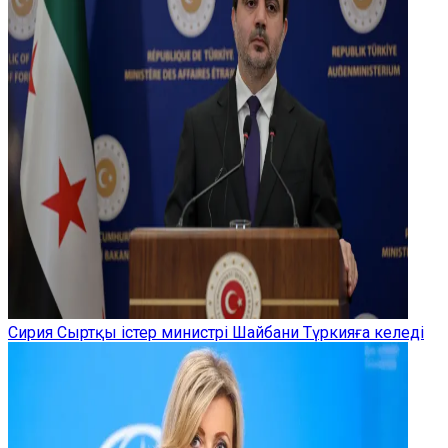
Сирия Сыртқы істер министрі Шайбани Түркияға келеді