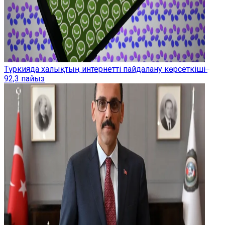
Түркияда халықтың интернетті пайдалану көрсеткіші ̶
92,3 пайыз