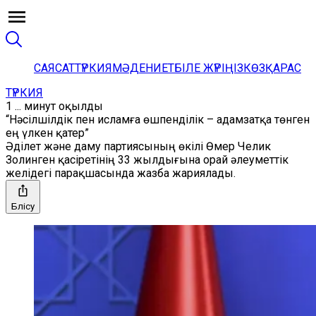
САЯСАТ
ТҮРКИЯ
МӘДЕНИЕТ
БІЛЕ ЖҮРІҢІЗ
КӨЗҚАРАС
ТҮРКИЯ
1 ... минут оқылды
“Нәсілшілдік пен исламға өшпенділік – адамзатқа төнген
ең үлкен қатер”
Әділет және даму партиясының өкілі Өмер Челик
Золинген қасіретінің 33 жылдығына орай әлеуметтік
желідегі парақшасында жазба жариялады.
Бөлісу