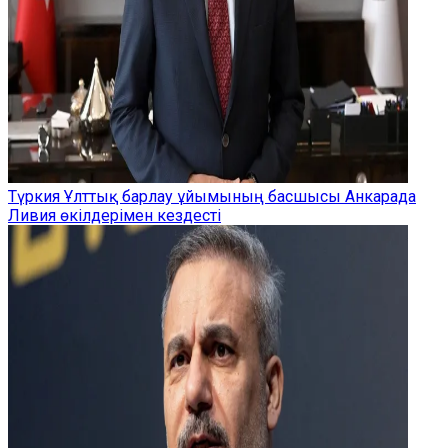
Түркия Ұлттық барлау ұйымының басшысы Анкарада
Ливия өкілдерімен кездесті