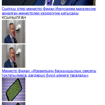
Сыртқы істер министрі Фидан Иерусалим мәселесіне
арналған министрлер кездесуіне қатысады
ҰСЫНЫЛҒАН
Министр Фидан: «Израильдің басқыншылық саясаты
тоқтатылмаса, дағдарыс бүкіл әлемге таралады»