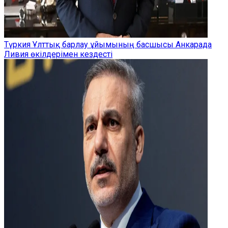
Түркия Ұлттық барлау ұйымының басшысы Анкарада
Ливия өкілдерімен кездесті