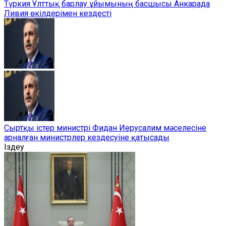
Түркия Ұлттық барлау ұйымының басшысы Анкарада
Ливия өкілдерімен кездесті
Сыртқы істер министрі Фидан Иерусалим мәселесіне
арналған министрлер кездесуіне қатысады
Іздеу