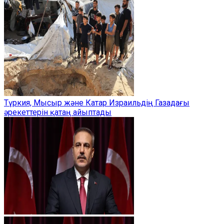
Түркия, Мысыр және Катар Израильдің Газадағы
әрекеттерін қатаң айыптады