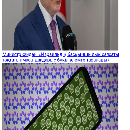
Министр Фидан: «Израильдің басқыншылық саясаты
тоқтатылмаса, дағдарыс бүкіл әлемге таралады»