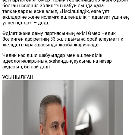
болған нәсілшіл Золинген шабуылында қаза
тапқандарды еске алып, «Нәсілшілдік, өзге ұлт
өкілдеріне және исламға өшпенділік – адамзат үшін ең
үлкен қатер», – деді.
Әділет және даму партиясының өкілі Өмер Челик
Золинген қасіретінің 33 жылдығына орай әлеуметтік
желідегі парақшасында
жазба
жариялады.
Челик
нәсілшіл шабуылдар мен өшпенділік
идеологияларының жаһандық ауқымына назар
аудар
ып,
былай деді:
ҰСЫНЫЛҒАН