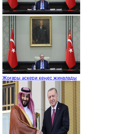
Жоғары әскери кеңес жиналады