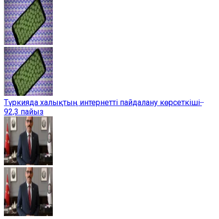
Түркияда халықтың интернетті пайдалану көрсеткіші ̶
92,3 пайыз