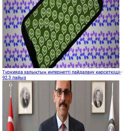
Түркияда халықтың интернетті пайдалану көрсеткіші ̶
92,3 пайыз