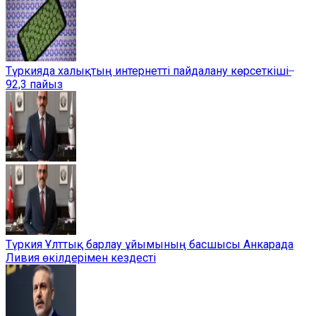
Түркияда халықтың интернетті пайдалану көрсеткіші ̶
92,3 пайыз
Түркия Ұлттық барлау ұйымының басшысы Анкарада
Ливия өкілдерімен кездесті