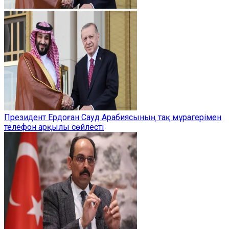
Президент Ердоған Сауд Арабиясының тақ мұрагерімен
телефон арқылы сөйлесті