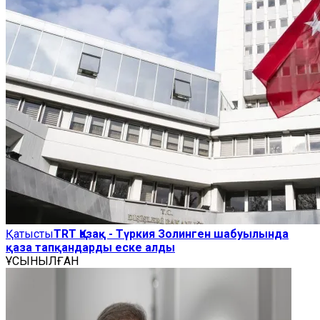
Қатысты
TRT Қазақ - Түркия Золинген шабуылында
қаза тапқандарды еске алды
ҰСЫНЫЛҒАН