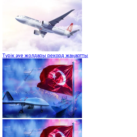
Түрік әуе жолдары рекорд жаңартты