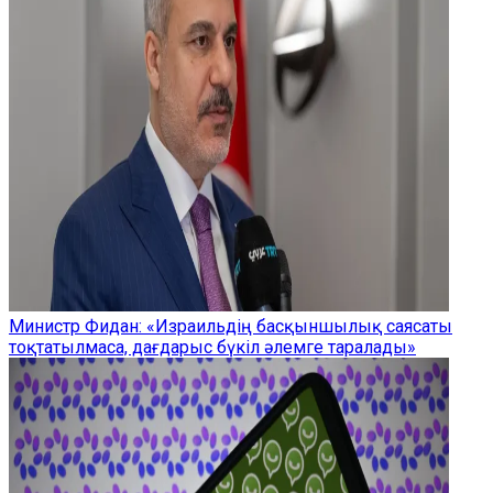
Министр Фидан: «Израильдің басқыншылық саясаты
тоқтатылмаса, дағдарыс бүкіл әлемге таралады»