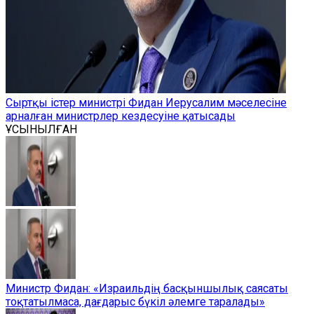
Сыртқы істер министрі Фидан Иерусалим мәселесіне
арналған министрлер кездесуіне қатысады
ҰСЫНЫЛҒАН
Министр Фидан: «Израильдің басқыншылық саясаты
тоқтатылмаса, дағдарыс бүкіл әлемге таралады»