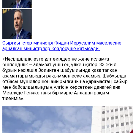
Сыртқы істер министрі Фидан Иерусалим мәселесіне
арналған министрлер кездесуіне қатысады
«Нәсілшілдік,
өзге ұлт өкілдеріне
және исламға
өшпенділік – адамзат үшін ең үлкен қатер. 33 жыл
бұрын нәсілшіл Золинген шабуылында қаза тапқан
азаматтарымызды рақыммен еске аламыз. Шабуылда
отбасы мүшелерінен айырылғанына қарамастан, сабыр
мен байсалдылықтың үлгісін көрсеткен данаг
өй
ана
Мевлүде Генчке тағы бір мәрте Алладан рақым
тілейміз».