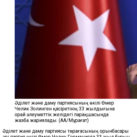
Әділет және даму партиясының өкілі Өмер
Челик Золинген қасіретінің 33 жылдығына
орай әлеуметтік желідегі парақшасында
жазба жариялады. (АА/Мұрағат)
Әділет және даму партиясы төрағасының орынбасары
әрі партия өкілі Өмер Челик Германияда 33 жыл бұрын