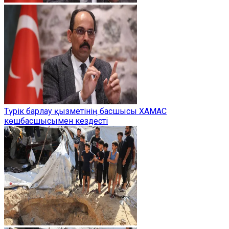
Түрік барлау қызметінің басшысы ХАМАС
көшбасшысымен кездесті