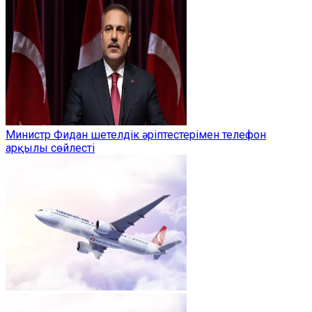
Министр Фидан шетелдік әріптестерімен телефон
арқылы сөйлесті