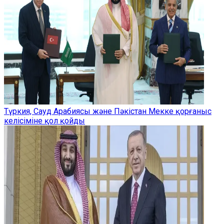
Түркия, Сауд Арабиясы және Пәкістан Мекке қорғаныс
келісіміне қол қойды