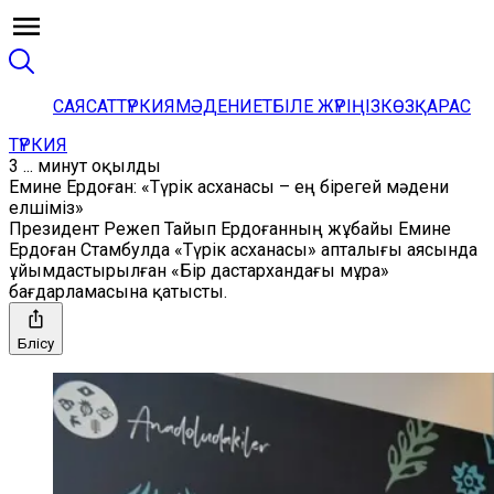
САЯСАТ
ТҮРКИЯ
МӘДЕНИЕТ
БІЛЕ ЖҮРІҢІЗ
КӨЗҚАРАС
ТҮРКИЯ
3 ... минут оқылды
Емине Ердоған: «Түрік асханасы – ең бірегей мәдени
елшіміз»
Президент Режеп Тайып Ердоғанның жұбайы Емине
Ердоған Стамбулда «Түрік асханасы» апталығы аясында
ұйымдастырылған «Бір дастархандағы мұра»
бағдарламасына қатысты.
Бөлісу