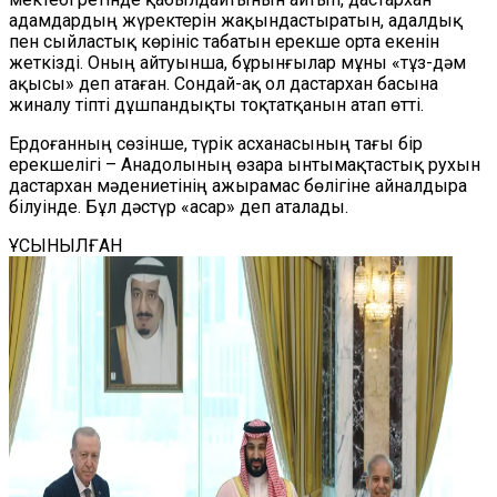
адамдардың жүректерін жақындастыратын, адалдық
пен сыйластық көрініс табатын ерекше орта екенін
жеткізді. Оның айтуынша, бұрынғылар мұны «тұз-дәм
ақысы» деп атаған. Сондай-ақ ол дастархан басына
жиналу тіпті дұшпандықты тоқтатқанын атап өтті.
Ердоғанның сөзінше, түрік асханасының тағы бір
ерекшелігі – Анадолының өзара ынтымақтастық рухын
дастархан мәдениетінің ажырамас бөлігіне айналдыра
білуінде. Бұл дәстүр «асар» деп аталады.
ҰСЫНЫЛҒАН