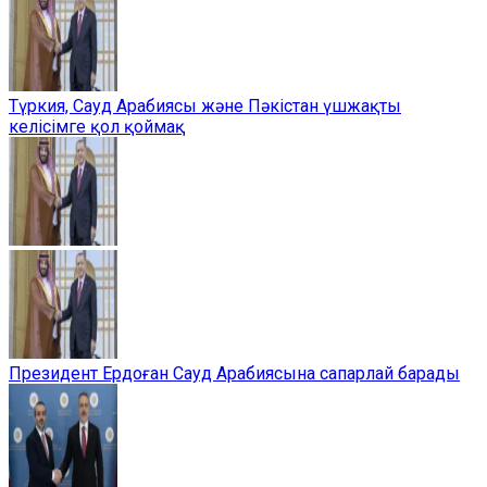
Түркия, Сауд Арабиясы және Пәкістан үшжақты
келісімге қол қоймақ
Президент Ердоған Сауд Арабиясына сапарлай барады