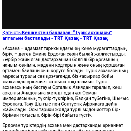
Қатысты
Кешкектен баклаваға: “Түрік асханасы”
апталығы басталады - TRT Қазақ - TRT Қазақ
«Асхана – адамзат тарихындағы ең көне мұрағаттардың
бірі», – деген Емине Ердоған сөзін былай жалғастырды:
«Әрбір жайылған дастарханнан белгілі бір қоғамның
наным-сенімін, мәдени кодтарын және оның қоршаған
ортамен байланысын көруге болады. Түрік асханасының
мұрасы туралы сөз қозғағанда, біз ғасырлар бойы
жалғасқан өркениет жолына тоқталамыз. Түрік
асханасының бастауы Орталық Азиядан таралып, көш
арқылы Анадолыға жетеді, одан әрі Осман
империясының түкпір-түкпіріне, Балқан түбегіне, Шығыс
Еуропаға, Таяу Шығыс пен Солтүстік Африкаға дейін
жайылады. Осы тарихи жолда түрлі мәдениеттер бір-
бірімен тоғысып, бірін-бірі байыта түсті».
Ердоған түріктердің асхана мен дастарханды өркениет
мектебі ретінде қабылдайтынын айтып, дастархан