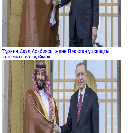
Түркия, Сауд Арабиясы және Пәкістан үшжақты
келісімге қол қоймақ