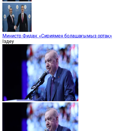
Министр Фидан: «Сириямен болашағымыз ортақ»
Іздеу