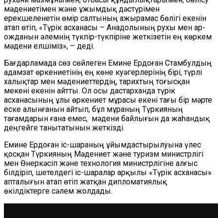
мәдениетімен және ұжымдық дәстүрімен
ерекшеленетін өмір салтының ажырамас бөлігі екенін
атап өтіп, «Түрік асханасы – Анадолының рухы мен ар-
ожданын әлемнің түкпір-түкпіріне жеткізетін ең көркем
мәдени елшіміз», – деді.
Бағдарламада сөз сөйлеген Емине Ердоған Стамбулдың
адамзат өркениетінің ең көне куәгерлерінің бірі, түрлі
халықтар мен мәдениеттердің, тарихтың тоғысқан
мекені екенін айтты. Ол осы дастарханда түрік
асханасының ұлы өркениет мұрасы екені тағы бір мәрте
еске алынғанын айтып, бұл мұраның Түркияның
тағамдарын ғана емес, мәдени байлығын да жаһандық
деңгейге танытатынын жеткізді.
Емине Ердоған іс-шараның ұйымдастырылуына үлес
қосқан Түркияның Мәдениет және туризм министрлігі
мен Өнеркәсіп және технология министрлігіне алғыс
білдіріп, шетелдегі іс-шаралар арқылы «Түрік асханасы»
апталығын атап өтіп жатқан дипломатиялық
өкілдіктерге сәлем жолдады.