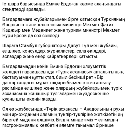
Іс-шара барысында Емине Ердоған көрме алаңындағы
стендтерді аралады.
Бағдарламаға жұбайларымен бірге қатысқан Түркияның
Өнеркәсіп және технология министрі Мехмет Фатих
Каджыр мен Мәдениет және туризм министрі Мехмет
Нури Ерсой да сөз сөйледі.
Шараға Стамбул губернаторы Давут Гүл мен жұбайы,
елшілер, консулдар, журналистер, сала өкілдері,
аспаздар және өнер қайраткерлері қатысты.
Бағдарламадан кейін Емине Ердоған әлеуметтік
желідегі парақшасында «Түрік асханасы» апталығының
басталуымен құттықтап, биыл бесінші рет «Бір
дастархандағы мұра» тақырыбымен өткен ашылу
рәсімінде елшілер және олардың жұбайларымен, түрік
асханасына жанашыр тұлғалармен жүздескеніне
қуанышты екенін жазды.
Ол өз жазбасында: «Түрік асханасы – Анадолының рухы
мен ар-ожданын әлемнің түкпір-түкпіріне жеткізетін ең
бірегей мәдени елшіміз. Біздің міндетіміз – еліміздің
гастрономиялық келбетін әлемге танымал бірнеше