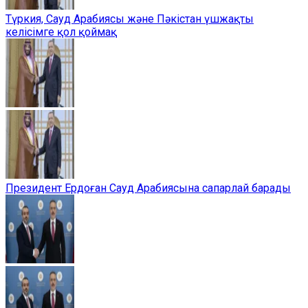
Түркия, Сауд Арабиясы және Пәкістан үшжақты
келісімге қол қоймақ
Президент Ердоған Сауд Арабиясына сапарлай барады