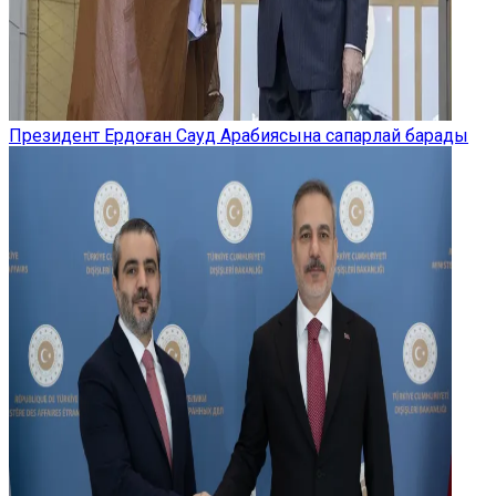
Президент Ердоған Сауд Арабиясына сапарлай барады