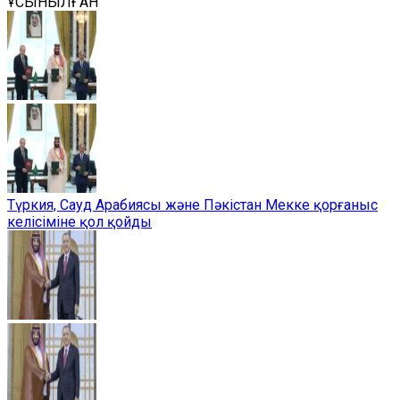
ҰСЫНЫЛҒАН
Түркия, Сауд Арабиясы және Пәкістан Мекке қорғаныс
келісіміне қол қойды