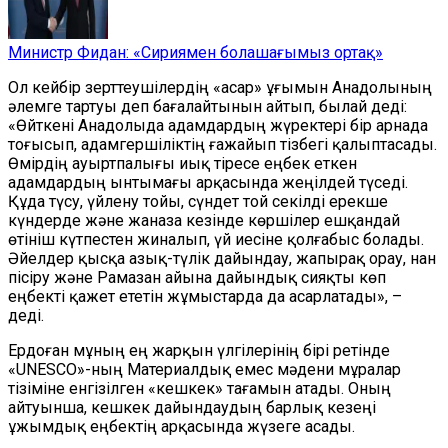
Министр Фидан: «Сириямен болашағымыз ортақ»
Ол кейбір зерттеушілердің «асар» ұғымын Анадолының
әлемге тартуы деп бағалайтынын айтып, былай деді:
«Өйткені Анадолыда адамдардың жүректері бір арнада
тоғысып, адамгершіліктің ғажайып тізбегі қалыптасады.
Өмірдің ауыртпалығы иық тіресе еңбек еткен
адамдардың ынтымағы арқасында жеңілдей түседі.
Құда түсу, үйлену тойы, сүндет той секілді ерекше
күндерде және жаназа кезінде көршілер ешқандай
өтініш күтпестен жиналып, үй иесіне қолғабыс болады.
Әйелдер қысқа азық-түлік дайындау, жапырақ орау, нан
пісіру және Рамазан айына дайындық сияқты көп
еңбекті қажет ететін жұмыстарда да асарлатады», –
деді.
Ердоған мұның ең жарқын үлгілерінің бірі ретінде
«UNESCO»-ның Материалдық емес мәдени мұралар
тізіміне енгізілген «кешкек» тағамын атады. Оның
айтуынша, кешкек дайындаудың барлық кезеңі
ұжымдық еңбектің арқасында жүзеге асады.