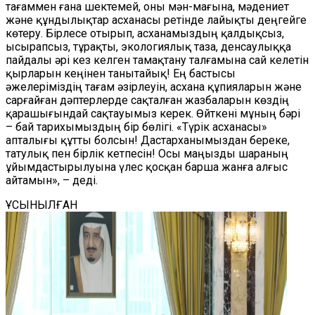
тағаммен ғана шектемей, оны мән-мағына, мәдениет
және құндылықтар асханасы ретінде лайықты деңгейге
көтеру. Бірлесе отырып, асханамыздың қалдықсыз,
ысырапсыз, тұрақты, экологиялық таза, денсаулыққа
пайдалы әрі кез келген тамақтану талғамына сай келетін
қырларын кеңінен танытайық! Ең бастысы
әжелеріміздің тағам әзірлеуін, асхана құпияларын және
сарғайған дәптерлерде сақталған жазбаларын көздің
қарашығындай сақтауымыз керек. Өйткені мұның бәрі
– бай тарихымыздың бір бөлігі. «Түрік асханасы»
апталығы құтты болсын! Дастарханымыздан береке,
татулық пен бірлік кетпесін! Осы маңызды шараның
ұйымдастырылуына үлес қосқан барша жанға алғыс
айтамын», – деді.
ҰСЫНЫЛҒАН