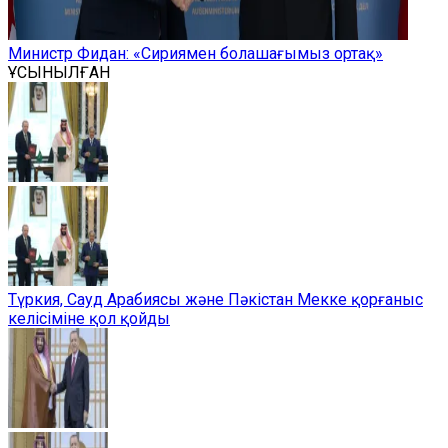
Министр Фидан: «Сириямен болашағымыз ортақ»
ҰСЫНЫЛҒАН
Түркия, Сауд Арабиясы және Пәкістан Мекке қорғаныс
келісіміне қол қойды