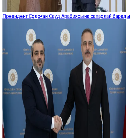
Президент Ердоған Сауд Арабиясына сапарлай барады