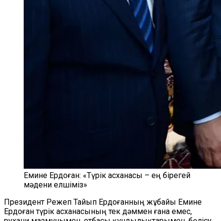
Емине Ердоған: «Түрік асханасы – ең бірегей
мәдени елшіміз»
Президент Режеп Тайып Ердоғанның жұбайы Емине
Ердоған түрік асханасының тек дәммен ғана емес,
рухани мазмұнымен, отбасы құндылықтарымен, бөлісу