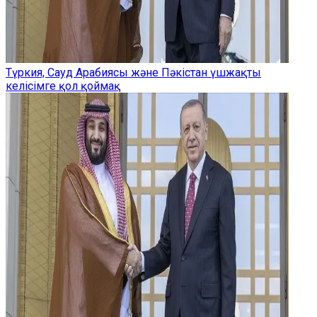
Түркия, Сауд Арабиясы және Пәкістан үшжақты
келісімге қол қоймақ