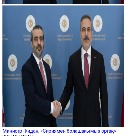
Министр Фидан: «Сириямен болашағымыз ортақ»