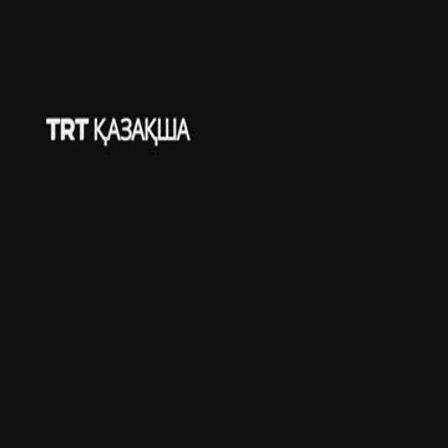
САЯСАТ
ТҮРКИЯ
МӘДЕНИЕТ
БІЛЕ ЖҮРІҢІЗ
КӨЗҚАРАС
Басқа да видеолар
Түркия, Сауд Арабиясы және Пәкістан «Мекке бірлескен
қорғаныс келісіміне» қол қойды
Израиль Ливанға қарсы әскери операцияларын
күшейтуде
Әлемдегі ең үлкен кран кемелерінің бірі «Saipem 7000»
Босфор бұғазынан өтті
Таиландта мектепте шабуыл жасалды
Израиль Газадағы «Сары сызықты» палестиналықтар
үшін қалай қауіпті аймаққа айналдырып жатыр?
Шатырда қалып қойған мысықты үтік тақтасымен
құтқарды
Әкесі қамауда көз жұмды
Куәгерлер қарияны тонауға рұқсат бермеді
12 жасар марокколық бала көз жасын тыя алмады
Жолбарыс 70 жылдан кейін табиғи мекеніне оралды