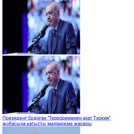
Президент Ердоған “Терроризмнен азат Түркия”
жобасына қатысты мәлімдеме жасады