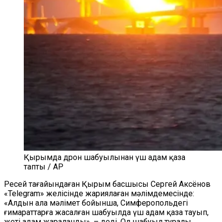
Қырымда дрон шабуылынан үш адам қаза
тапты / AP
Ресей тағайындаған Қырым басшысы Сергей Аксёнов
«Telegram» желісінде жариялаған мәлімдемесінде:
«Алдын ала мәлімет бойынша, Симферопольдегі
ғимараттарға жасалған шабуылда үш адам қаза тауып,
жеті адам жараланды», – деді. Ол шабуыл туралы