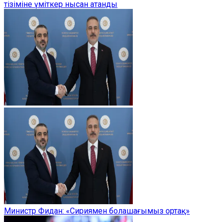
тізіміне үміткер нысан атанды
Министр Фидан: «Сириямен болашағымыз ортақ»