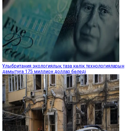
Ұлыбритания экологиялық таза көлік технологияларын
дамытуға 175 миллион доллар бөледі