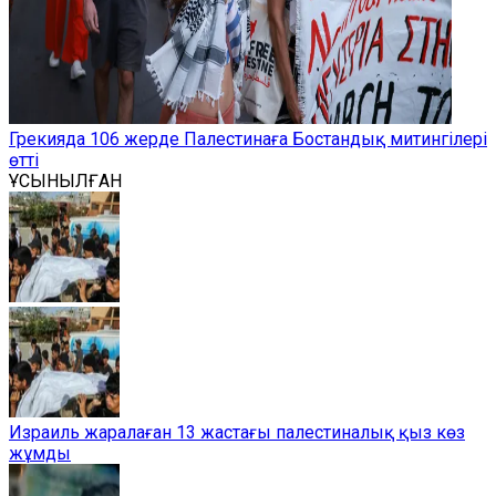
Грекияда 106 жерде Палестинаға Бостандық митингілері
өтті
ҰСЫНЫЛҒАН
Израиль жаралаған 13 жастағы палестиналық қыз көз
жұмды