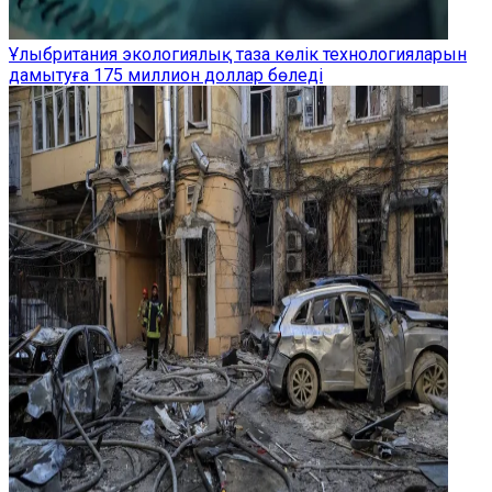
Ұлыбритания экологиялық таза көлік технологияларын
дамытуға 175 миллион доллар бөледі