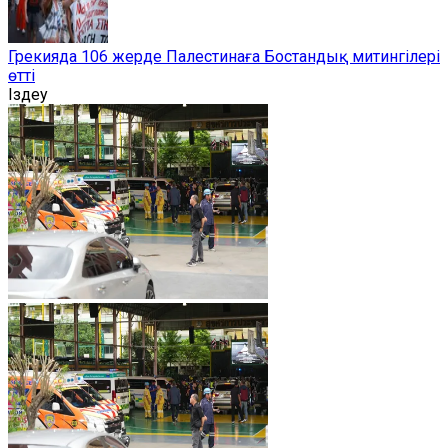
Грекияда 106 жерде Палестинаға Бостандық митингілері
өтті
Іздеу