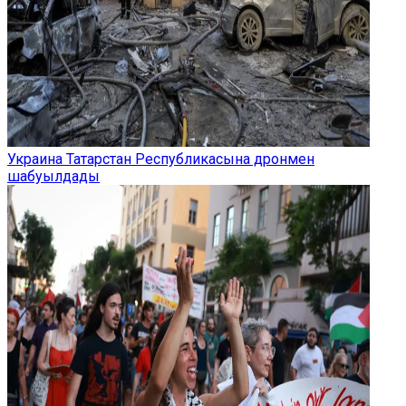
Украина Татарстан Республикасына дронмен
шабуылдады