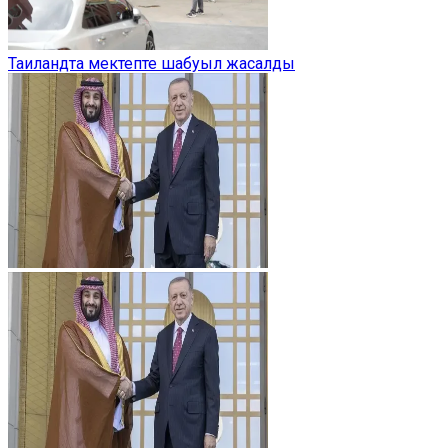
Таиландта мектепте шабуыл жасалды