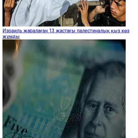
Израиль жаралаған 13 жастағы палестиналық қыз көз
жұмды