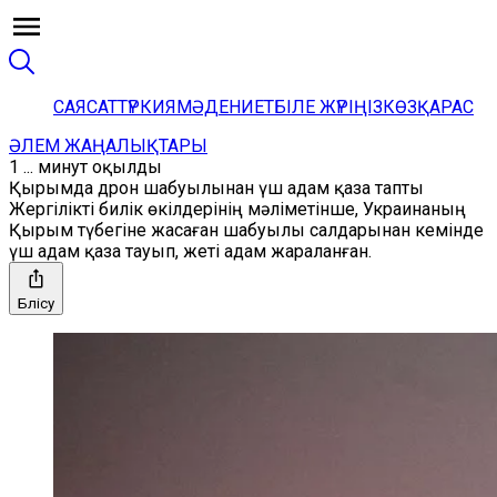
САЯСАТ
ТҮРКИЯ
МӘДЕНИЕТ
БІЛЕ ЖҮРІҢІЗ
КӨЗҚАРАС
ӘЛЕМ ЖАҢАЛЫҚТАРЫ
1 ... минут оқылды
Қырымда дрон шабуылынан үш адам қаза тапты
Жергілікті билік өкілдерінің мәліметінше, Украинаның
Қырым түбегіне жасаған шабуылы салдарынан кемінде
үш адам қаза тауып, жеті адам жараланған.
Бөлісу