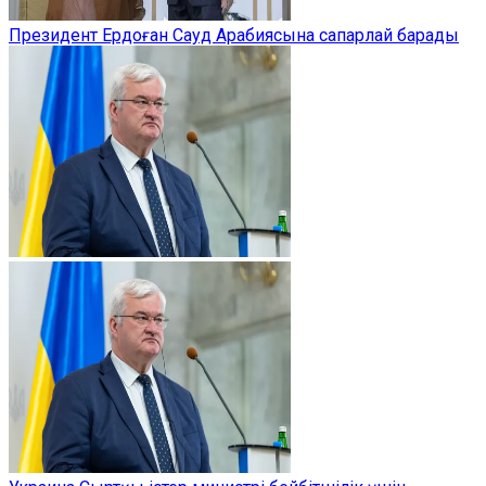
Президент Ердоған Сауд Арабиясына сапарлай барады