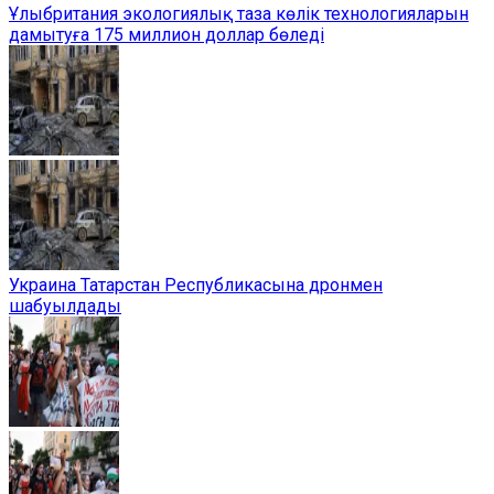
Ұлыбритания экологиялық таза көлік технологияларын
дамытуға 175 миллион доллар бөледі
Украина Татарстан Республикасына дронмен
шабуылдады