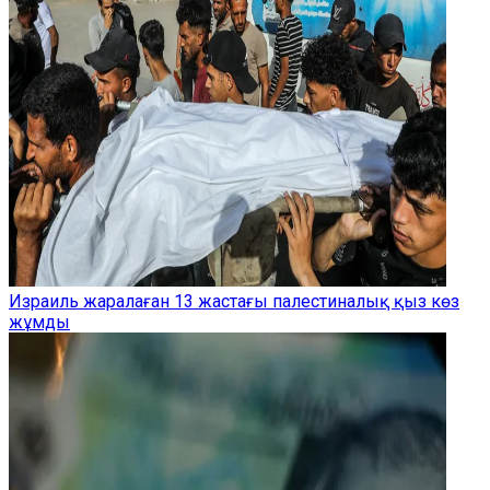
Израиль жаралаған 13 жастағы палестиналық қыз көз
жұмды