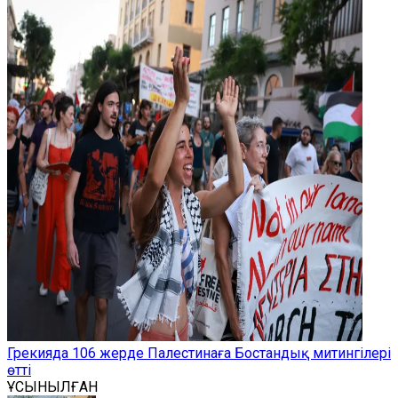
Грекияда 106 жерде Палестинаға Бостандық митингілері
өтті
ҰСЫНЫЛҒАН