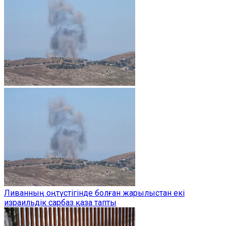
Ливанның оңтүстігінде болған жарылыстан екі
израильдік сарбаз қаза тапты