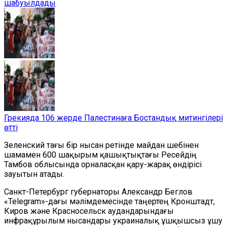
шабуылдады
Грекияда 106 жерде Палестинаға Бостандық митингілері
өтті
Зеленский тағы бір нысан ретінде майдан шебінен
шамамен 600 шақырым қашықтықтағы Ресейдің
Тамбов облысында орналасқан қару-жарақ өндірісі
зауытын атады.
Санкт-Петербург губернаторы Александр Беглов
«Telegram»-дағы мәлімдемесінде таңертең Кронштадт,
Киров және Красносельск аудандарындағы
инфрақұрылым нысандары украиналық ұшқышсыз ұшу