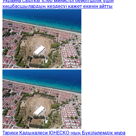
Украина Сыртқы істер министрі бейбітшілік үшін
көшбасшылардың кездесуі қажет екенін айтты
Тарихи Кадыкалеси ЮНЕСКО-ның Бүкіләлемдік мұра