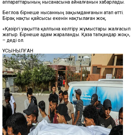
аппараттарының нысанасына айналғанын хабарлады.
Беглов бірнеше нысанның зақымданғанын атап өтті.
Бірақ нақты қайсысы екенін нақтылаған жоқ.
«Қазіргі уақытта қалпына келтіру жұмыстары жалғасып
жатыр. Бірнеше адам жараланды. Қаза тапқандар жоқ»,
– деді ол.
ҰСЫНЫЛҒАН