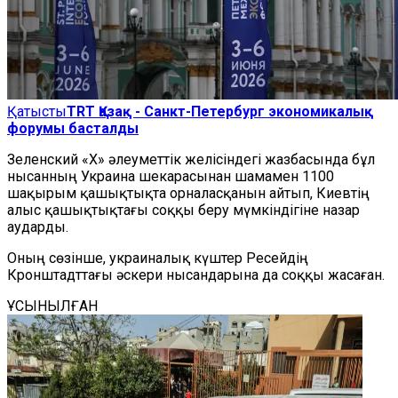
Қатысты
TRT Қазақ - Санкт-Петербург экономикалық
форумы басталды
Зеленский «X» әлеуметтік желісіндегі жазбасында бұл
нысанның Украина шекарасынан шамамен 1100
шақырым қашықтықта орналасқанын айтып, Киевтің
алыс қашықтықтағы соққы беру мүмкіндігіне назар
аударды.
Оның сөзінше, украиналық күштер Ресейдің
Кронштадттағы әскери нысандарына да соққы жасаған.
ҰСЫНЫЛҒАН