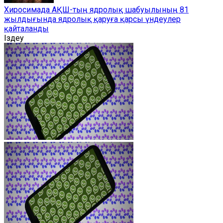
Хиросимада АҚШ-тың ядролық шабуылының 81
жылдығында ядролық қаруға қарсы үндеулер
қайталанды
Іздеу