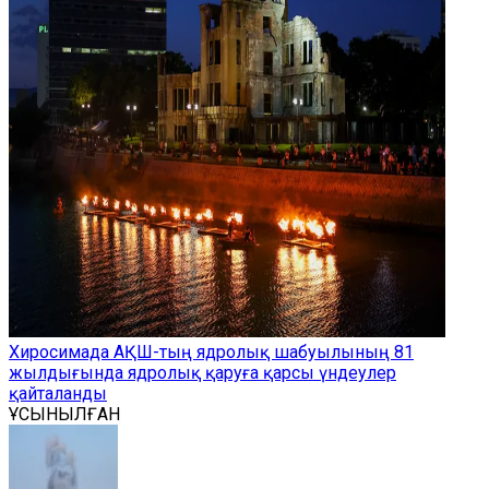
Хиросимада АҚШ-тың ядролық шабуылының 81
жылдығында ядролық қаруға қарсы үндеулер
қайталанды
ҰСЫНЫЛҒАН