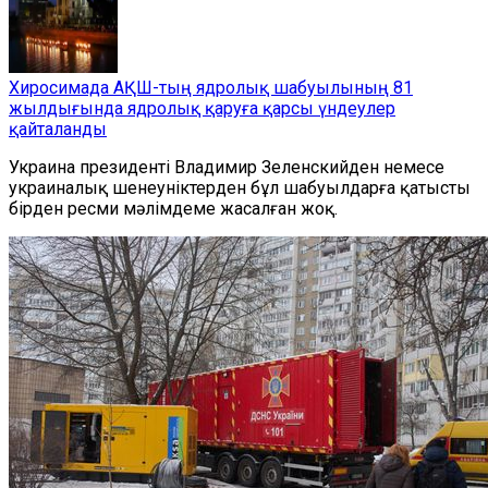
Хиросимада АҚШ-тың ядролық шабуылының 81
жылдығында ядролық қаруға қарсы үндеулер
қайталанды
Украина президенті Владимир Зеленскийден немесе
украиналық шенеуніктерден бұл шабуылдарға қатысты
бірден ресми мәлімдеме жасалған жоқ.