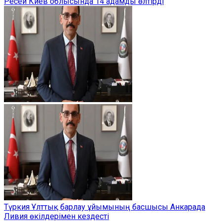
Ресей Киев облысында 14 адамды өлтірді
Түркия Ұлттық барлау ұйымының басшысы Анкарада
Ливия өкілдерімен кездесті