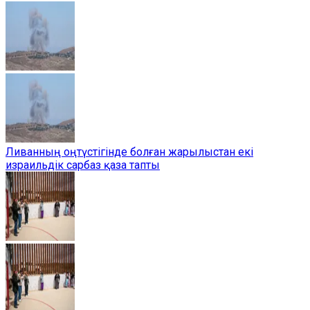
Ливанның оңтүстігінде болған жарылыстан екі
израильдік сарбаз қаза тапты