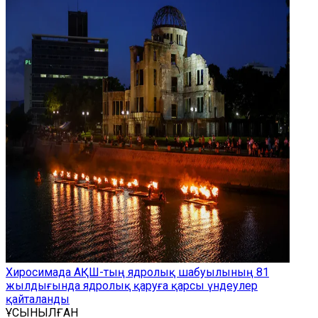
Хиросимада АҚШ-тың ядролық шабуылының 81
жылдығында ядролық қаруға қарсы үндеулер
қайталанды
ҰСЫНЫЛҒАН