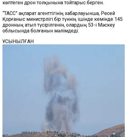
көптеген дрон толқынына тойтарыс бер
ген.
“ТАСС”
ақпарат
агенттігінің хабарлауынша, Ресей
Қорғаныс министрлігі бір түннің ішінде кемінде 145
дронның атып түсірілгенін, олардың 53-і Мәскеу
облысында болғанын мәлімдеді.
ҰСЫНЫЛҒАН