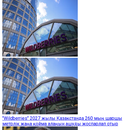
"Wildberries" 2027 жылы Қазақстанда 260 мың шаршы
метрлік жаңа қойма алаңын ашуды жоспарлап отыр