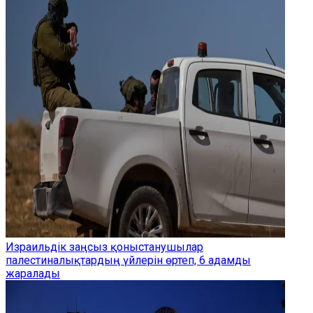
Израильдік заңсыз қоныстанушылар
палестиналықтардың үйлерін өртеп, 6 адамды
жаралады