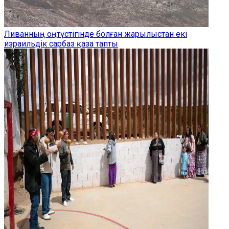
Ливанның оңтүстігінде болған жарылыстан екі
израильдік сарбаз қаза тапты