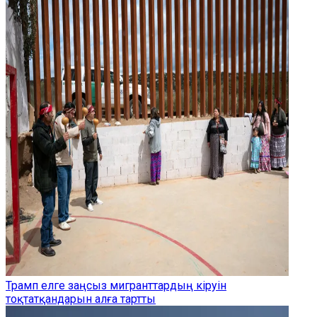
Трамп елге заңсыз мигранттардың кіруін
тоқтатқандарын алға тартты