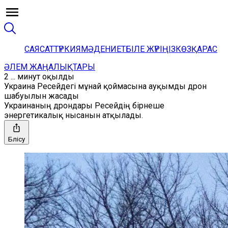
САЯСАТ
ТҮРКИЯ
МӘДЕНИЕТ
БІЛЕ ЖҮРІҢІЗ
КӨЗҚАРАС
ӘЛЕМ ЖАҢАЛЫҚТАРЫ
2 ... минут оқылды
Украина Ресейдегі мұнай қоймасына ауқымды дрон
шабуылын жасады
Украинаның дрондары Ресейдің бірнеше
энергетикалық нысанын атқылады.
Бөлісу