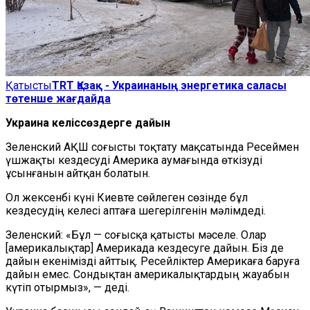
Қатысты
TRT Қазақ - Украинаның энергетика саласы
төтенше жағдайда
Украина келіссөздерге дайын
Зеленский АҚШ соғысты тоқтату мақсатында Ресеймен
үшжақты кездесуді Америка аумағында өткізуді
ұсынғанын айтқан болатын.
Ол жексенбі күні Киевте сөйлеген сөзінде бұл
кездесудің келесі аптаға шегерілгенін мәлімдеді.
Зеленский: «Бұл — соғысқа қатысты мәселе. Олар
[америкалықтар] Америкада кездесуге дайын. Біз де
дайын екенімізді айттық. Ресейліктер Америкаға баруға
дайын емес. Сондықтан америкалықтардың жауабын
күтіп отырмыз», — деді.