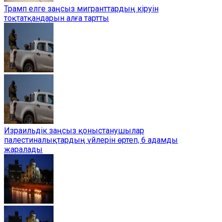
Трамп елге заңсыз мигранттардың кіруін
тоқтатқандарын алға тартты
Израильдік заңсыз қоныстанушылар
палестиналықтардың үйлерін өртеп, 6 адамды
жаралады