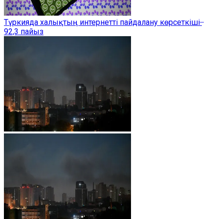
Түркияда халықтың интернетті пайдалану көрсеткіші ̶
92,3 пайыз