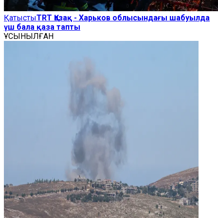
Қатысты
TRT Қазақ - Харьков облысындағы шабуылда
үш бала қаза тапты
ҰСЫНЫЛҒАН