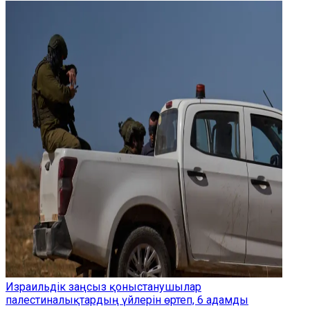
Израильдік заңсыз қоныстанушылар
палестиналықтардың үйлерін өртеп, 6 адамды