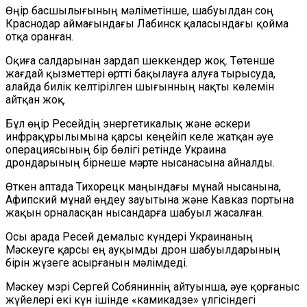
Өңір басшылығының мәліметінше, шабуылдан соң
Краснодар
аймағындағы
Лабинск қаласындағы қойма
отқа оранған.
Оқиға салдарынан зардап шеккендер жоқ. Төтенше
жағдай қызметтері өртті бақылауға алуға
тырысуда
,
алайда билік келтірілген шығынның нақты көлемін
айтқан жоқ.
Бұл өңір Ресейдің энергетикалық және әскери
инфрақұрылымына қарсы кеңейіп келе жатқан әуе
операциясының бір бөлігі ретінде Украина
дрондарының бірнеше мәрте нысанасына айналды.
Өткен аптада Тихорецк маңындағы мұнай нысанына,
Афипский мұнай өңдеу зауытына және Кавказ портына
жақын орналасқан нысандарға шабуыл жасалған.
Осы арада Ресей демалыс күндері Украина
ның
Мәскеуге қарсы ең ауқымды дрон шабуылдарының
бірін жүзеге асырғанын мәлімдеді.
Мәскеу мэрі Сергей Собяниннің айтуынша, әуе қорғаныс
жүйелері екі күн ішінде «камикадзе» үлгісіндегі