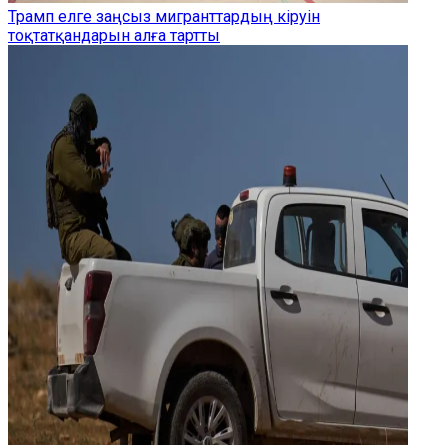
Трамп елге заңсыз мигранттардың кіруін
тоқтатқандарын алға тартты