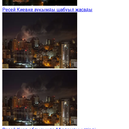
Ресей Киевке ауқымды шабуыл жасады