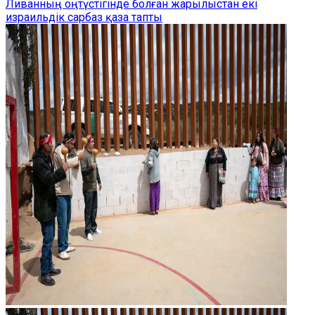
Ливанның оңтүстігінде болған жарылыстан екі
израильдік сарбаз қаза тапты