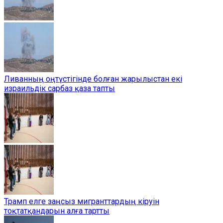
Ливанның оңтүстігінде болған жарылыстан екі
израильдік сарбаз қаза тапты
Трамп елге заңсыз мигранттардың кіруін
тоқтатқандарын алға тартты