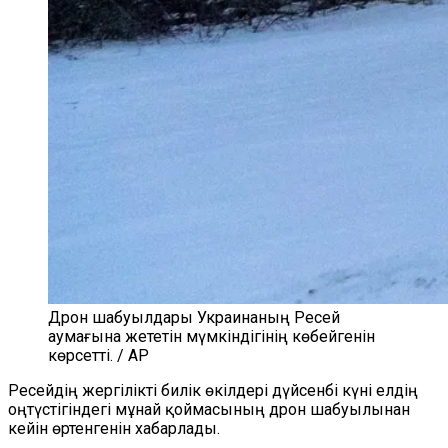
Дрон шабуылдары Украинаның Ресей
аумағына жететін мүмкіндігінің көбейгенін
көрсетті. / AP
Ресейдің жергілікті билік өкілдері дүйсенбі күні елдің
оңтүстігіндегі мұнай қоймасының дрон шабуылынан
кейін өртенгенін хабарлады.