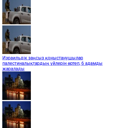
Израильдік заңсыз қоныстанушылар
палестиналықтардың үйлерін өртеп, 6 адамды
жаралады