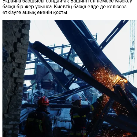
Украина басшысы сондай-ақ Вашингтон немесе Мәскеу
басқа
бір
жер
ұсынса, Киевтің
басқа
елде
де
келіссөз
өткізуге ашық екенін қосты.