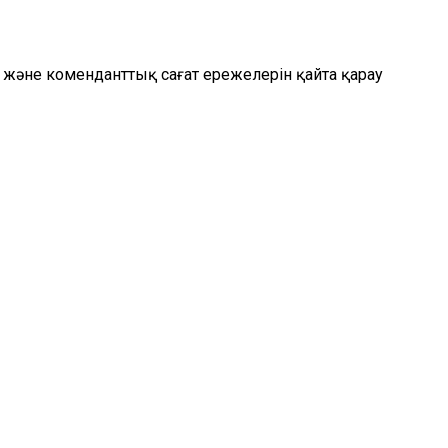
 және коменданттық сағат ережелерін қайта қарау