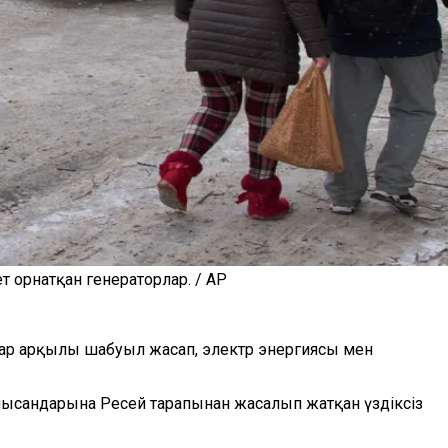
 орнатқан генераторлар. / AP
р арқылы шабуыл жасап, электр энергиясы мен
нысандарына Ресей тарапынан жасалып жатқан үздіксіз