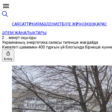
САЯСАТ
ТҮРКИЯ
МӘДЕНИЕТ
БІЛЕ ЖҮРІҢІЗ
КӨЗҚАРАС
ӘЛЕМ ЖАҢАЛЫҚТАРЫ
2 ... минут оқылды
Украинаның энергетика саласы төтенше жағдайда
Киевтегі шамамен 400 тұрғын үй блогында бірнеше күнне
Бөлісу