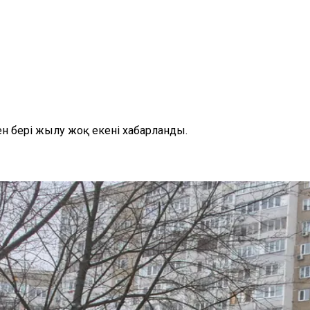
н бері жылу жоқ екені хабарланды.