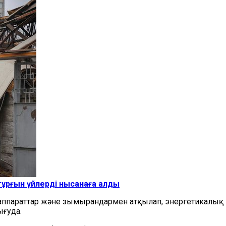
тұрғын үйлерді нысанаға алды
аппараттар және зымырандармен атқылап, энергетикалы
ығуда.