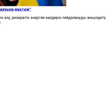
олдауына мұқтаж”
к алу, резервтік энергия көздерін пайдалануды жеңілдету
.