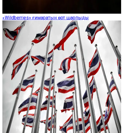
«Wildberries» ғимаратын өрт шарпыды