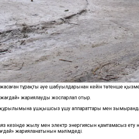
асаған тұрақты әуе шабуылдарынан кейін төтенше қызмет
 жағдай» жариялауды жоспарлап отыр.
рақұрылымына ұшқышсыз ұшу аппараттары мен зымыранда
аяз кезінде жылу мен электр энергиясын қамтамасыз ету 
ағдай» жарияланатынын мәлімдеді.