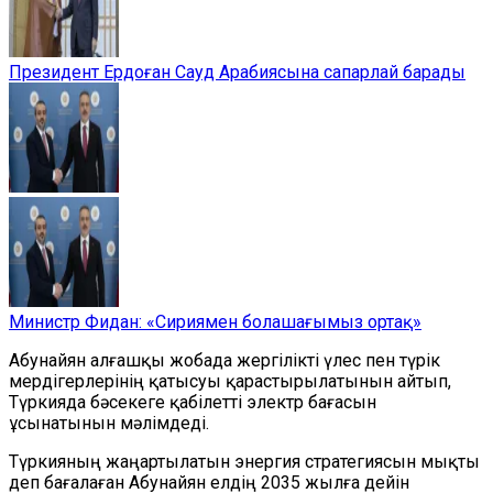
Президент Ердоған Сауд Арабиясына сапарлай барады
Министр Фидан: «Сириямен болашағымыз ортақ»
Абунайян алғашқы жобада жергілікті үлес пен түрік
мердігерлерінің қатысуы қарастырылатынын айтып,
Түркияда бәсекеге қабілетті электр бағасын
ұсынатынын мәлімдеді.
Түркияның жаңартылатын энергия стратегиясын мықты
деп бағалаған Абунайян елдің 2035 жылға дейін