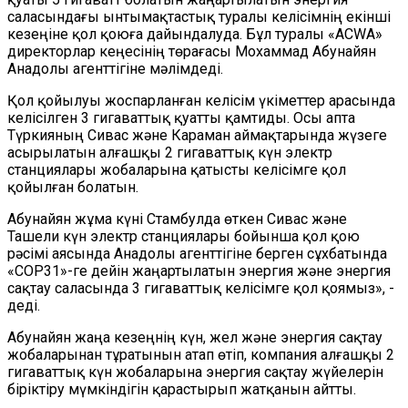
саласындағы ынтымақтастық туралы келісімнің екінші
кезеңіне қол қоюға дайындалуда. Бұл туралы «ACWA»
директорлар кеңесінің төрағасы Мохаммад Абунайян
Aнадолы агенттігіне мәлімдеді.
Қол қойылуы жоспарланған келісім үкіметтер арасында
келісілген 3 гигаваттық қуатты қамтиды. Осы апта
Түркияның Сивас және Караман аймақтарында жүзеге
асырылатын алғашқы 2 гигаваттық күн электр
станциялары жобаларына қатысты келісімге қол
қойылған болатын.
Абунайян жұма күні Стамбулда өткен Сивас және
Ташели күн электр станциялары бойынша қол қою
рәсімі аясында Aнадолы агенттігіне берген сұхбатында
«COP31»-ге дейін жаңартылатын энергия және энергия
сақтау саласында 3 гигаваттық келісімге қол қоямыз», -
деді.
Абунайян жаңа кезеңнің күн, жел және энергия сақтау
жобаларынан тұратынын атап өтіп, компания алғашқы 2
гигаваттық күн жобаларына энергия сақтау жүйелерін
біріктіру мүмкіндігін қарастырып жатқанын айтты.