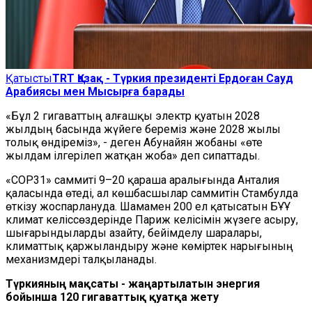
Қатысты
TRT Қазақ - Түркия президенті Ердоған Сауд
Арабиясы мен Мысырға барады
«Бұл 2 гигаваттың алғашқы электр қуатын 2028
жылдың басында жүйеге береміз және 2028 жылы
толық өндіреміз», - деген Абунайян жобаны «өте
жылдам ілгерілеп жатқан жоба» деп сипаттады.
«COP31» саммиті 9–20 қараша аралығында Анталия
қаласында өтеді, ал көшбасшылар саммитін Стамбулда
өткізу жоспарлануда. Шамамен 200 ел қатысатын БҰҰ
климат келіссөздерінде Париж келісімін жүзеге асыру,
шығарындыларды азайту, бейімделу шаралары,
климаттық қаржыландыру және көміртек нарығының
механизмдері талқыланады.
Түркияның мақсаты - жаңартылатын энергия
бойынша 120 гигаваттық қуатқа жету