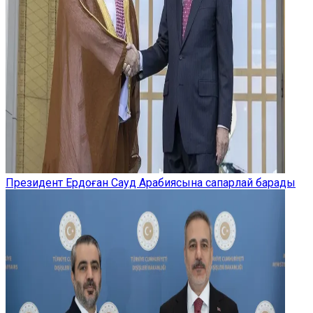
Президент Ердоған Сауд Арабиясына сапарлай барады