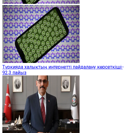
Түркияда халықтың интернетті пайдалану көрсеткіші ̶
92,3 пайыз