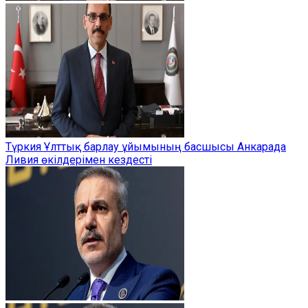
Түркия Ұлттық барлау ұйымының басшысы Анкарада
Ливия өкілдерімен кездесті