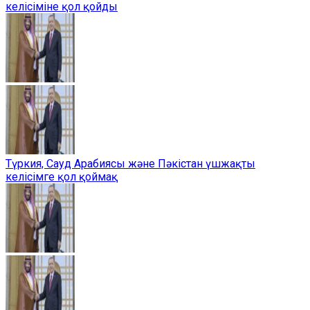
келісіміне қол қойды
Түркия, Сауд Арабиясы және Пәкістан үшжақты
келісімге қол қоймақ