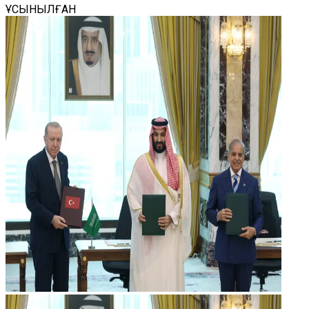
ҰСЫНЫЛҒАН