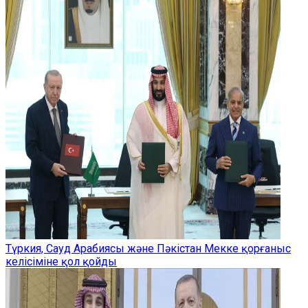
Түркия, Сауд Арабиясы және Пәкістан Мекке қорғаныс
келісіміне қол қойды