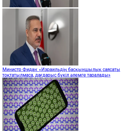
Министр Фидан: «Израильдің басқыншылық саясаты
тоқтатылмаса, дағдарыс бүкіл әлемге таралады»