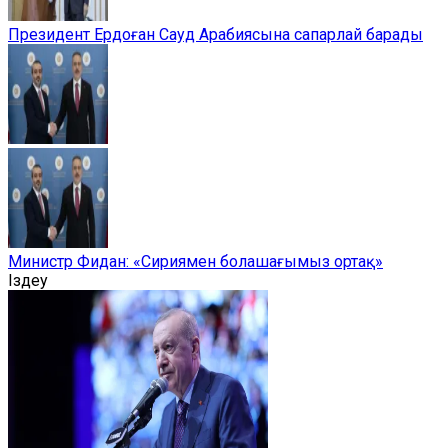
Президент Ердоған Сауд Арабиясына сапарлай барады
Министр Фидан: «Сириямен болашағымыз ортақ»
Іздеу