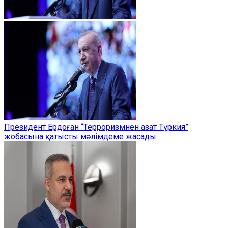
Президент Ердоған “Терроризмнен азат Түркия”
жобасына қатысты мәлімдеме жасады