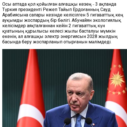
Осы аптада қол қойылған алғашқы кезең ˗ 3 ақпанда
Түркия президенті Режеп Тайып Ердоғанның Сауд
Арабиясына сапары кезінде келісілген 5 гигаваттық кең
ауқымды жоспардың бір бөлігі. Абунайян экологиялық
келісімдер аяқталғаннан кейін 2 гигаваттық күн
қуатының құрылысы келесі жылы басталуы мүмкін
екенін, ал алғашқы электр энергиясын 2028 жылдың
басында беру жоспарланып отырғанын мәлімдеді.