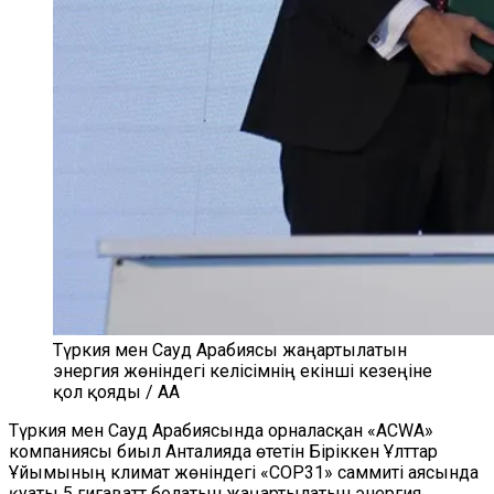
Түркия мен Сауд Арабиясы жаңартылатын
энергия жөніндегі келісімнің екінші кезеңіне
қол қояды / AA
Түркия мен Сауд Арабиясында орналасқан «ACWA»
компаниясы биыл Анталияда өтетін Біріккен Ұлттар
Ұйымының климат жөніндегі «COP31» саммиті аясында
қуаты 5 гигаватт болатын жаңартылатын энергия