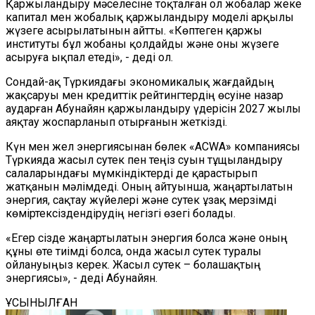
Қаржыландыру мәселесіне тоқталған ол жобалар жеке
капитал мен жобалық қаржыландыру моделі арқылы
жүзеге асырылатынын айтты. «Көптеген қаржы
институты бұл жобаны қолдайды және оны жүзеге
асыруға ықпал етеді», - деді ол.
Сондай-ақ Түркиядағы экономикалық жағдайдың
жақсаруы мен кредиттік рейтингтердің өсуіне назар
аударған Абунайян қаржыландыру үдерісін 2027 жылы
аяқтау жоспарланып отырғанын жеткізді.
Күн мен жел энергиясынан бөлек «ACWA» компаниясы
Түркияда жасыл сутек пен теңіз суын тұщыландыру
салаларындағы мүмкіндіктерді де қарастырып
жатқанын мәлімдеді. Оның айтуынша, жаңартылатын
энергия, сақтау жүйелері және сутек ұзақ мерзімді
көміртексіздендірудің негізгі өзегі болады.
«Егер сізде жаңартылатын энергия болса және оның
құны өте тиімді болса, онда жасыл сутек туралы
ойлануыңыз керек. Жасыл сутек – болашақтың
энергиясы», - деді Абунайян.
ҰСЫНЫЛҒАН