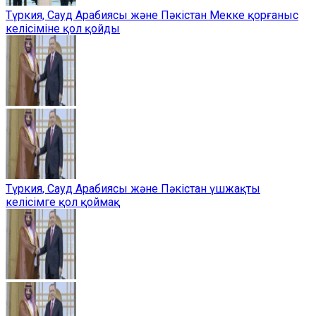
Түркия, Сауд Арабиясы және Пәкістан Мекке қорғаныс
келісіміне қол қойды
Түркия, Сауд Арабиясы және Пәкістан үшжақты
келісімге қол қоймақ