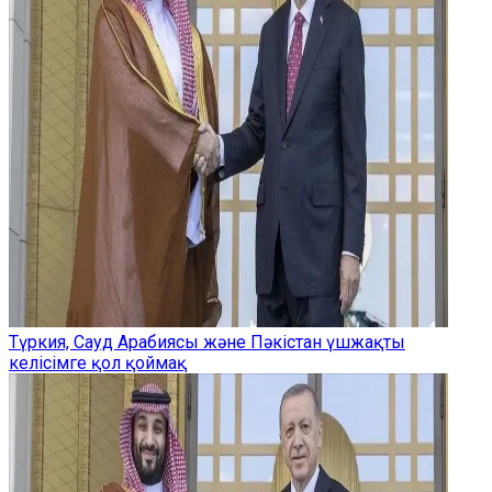
Түркия, Сауд Арабиясы және Пәкістан үшжақты
келісімге қол қоймақ