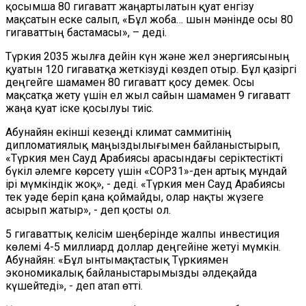
қосымша 80 гигаватт жаңартылатын қуат енгізу
мақсатын еске салып, «Бұл жоба… шын мәнінде осы 80
гигаваттың бастамасы», – деді.
Түркия 2035 жылға дейін күн және жел энергиясының
қуатын 120 гигаватқа жеткізуді көздеп отыр. Бұл қазіргі
деңгейге шамамен 80 гигаватт қосу демек. Осы
мақсатқа жету үшін ел жыл сайын шамамен 9 гигаватт
жаңа қуат іске қосылуы тиіс.
Абунайян екінші кезеңді климат саммитінің
дипломатиялық маңыздылығымен байланыстырып,
«Түркия мен Сауд Арабиясы арасындағы серіктестікті
бүкіл әлемге көрсету үшін «COP31»-ден артық мұндай
ірі мүмкіндік жоқ», - деді. «Түркия мен Сауд Арабиясы
тек уәде беріп қана қоймайды, олар нақты жүзеге
асырып жатыр», - деп қосты ол.
5 гигаваттық келісім шеңберінде жалпы инвестиция
көлемі 4-5 миллиард доллар деңгейіне жетуі мүмкін.
Абунайян: «Бұл ынтымақтастық Түркиямен
экономикалық байланыстарымызды әлдеқайда
күшейтеді», - деп атап өтті.