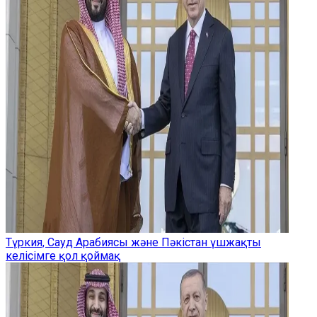
Түркия, Сауд Арабиясы және Пәкістан үшжақты
келісімге қол қоймақ