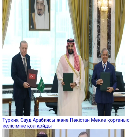
Түркия, Сауд Арабиясы және Пәкістан Мекке қорғаныс
келісіміне қол қойды