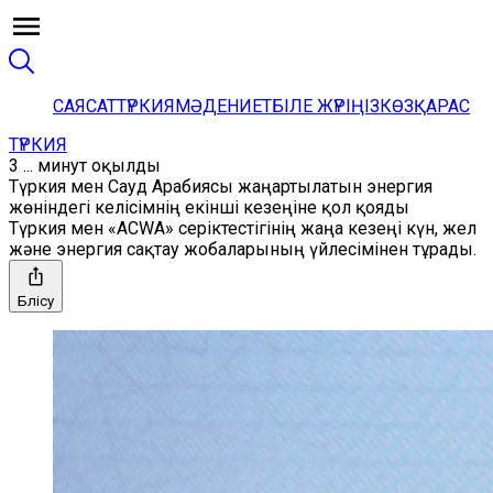
САЯСАТ
ТҮРКИЯ
МӘДЕНИЕТ
БІЛЕ ЖҮРІҢІЗ
КӨЗҚАРАС
ТҮРКИЯ
3 ... минут оқылды
Түркия мен Сауд Арабиясы жаңартылатын энергия
жөніндегі келісімнің екінші кезеңіне қол қояды
Түркия мен «ACWA» серіктестігінің жаңа кезеңі күн, жел
және энергия сақтау жобаларының үйлесімінен тұрады.
Бөлісу