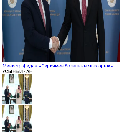
Министр Фидан: «Сириямен болашағымыз ортақ»
ҰСЫНЫЛҒАН