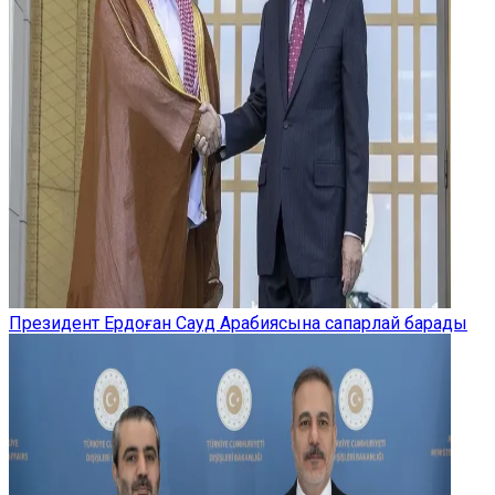
Президент Ердоған Сауд Арабиясына сапарлай барады