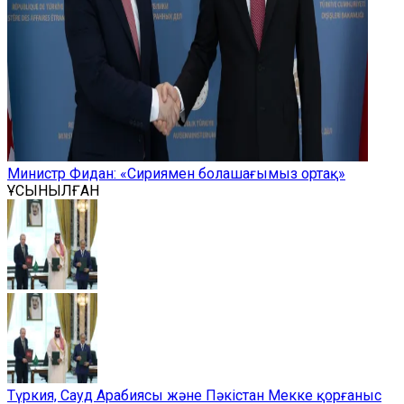
Министр Фидан: «Сириямен болашағымыз ортақ»
ҰСЫНЫЛҒАН
Түркия, Сауд Арабиясы және Пәкістан Мекке қорғаныс