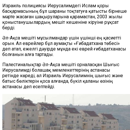
Израиль полициясы
Иерусалимдегі
Ислам
қоры
басқармасының бұл
шараны
тоқтатуға қатысты бірнеше
мәрте жасаған шақыруларына қарамастан, 2003 жылы
қоныстанушылардың мешіт кешеніне кіруіне рұқсат
бер
ді.
Әл-Ақса мешіті мұсылмандар үшін үшінші ең қасиетті
орын
.
Ал
еврейлер
бұл аумақты
«
Ғибадатхана төбесі
»
деп атап, ежелгі дәуірде мұнда екі
еврей
ғибадатханасы
болғанын алға тартады.
Палестиналықтар Әл-Ақса мешіті орналасқан Шығыс
Иерусалимді
болашақ мемлекеттерінің астанасы
ретінде көреді
,
ал Израиль
Иерусалимнің
шығыс және
батыс бөліктерін қоса алғанда, бүкіл қаланы өзінің
астанасы деп есептейді.