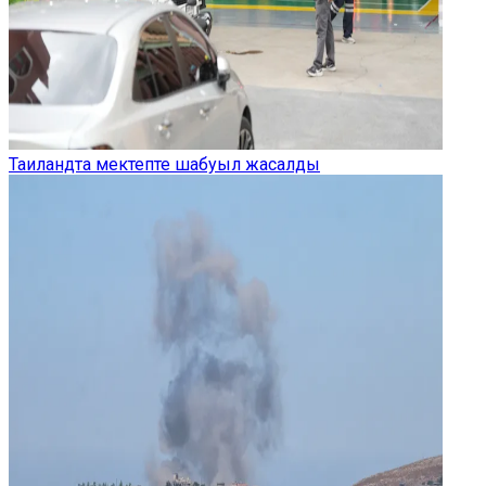
Таиландта мектепте шабуыл жасалды