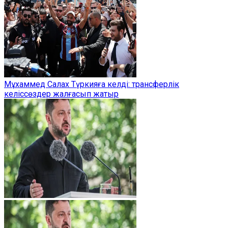
Мұхаммед Салах Түркияға келді: трансферлік
келіссөздер жалғасып жатыр