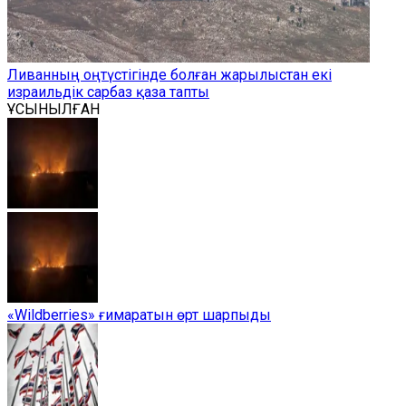
Ливанның оңтүстігінде болған жарылыстан екі
израильдік сарбаз қаза тапты
ҰСЫНЫЛҒАН
«Wildberries» ғимаратын өрт шарпыды