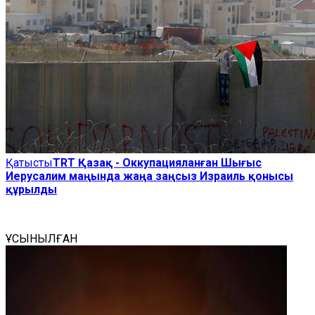
Қатысты
TRT Қазақ - Оккупацияланған Шығыс
Иерусалим маңында жаңа заңсыз Израиль қонысы
құрылды
ҰСЫНЫЛҒАН