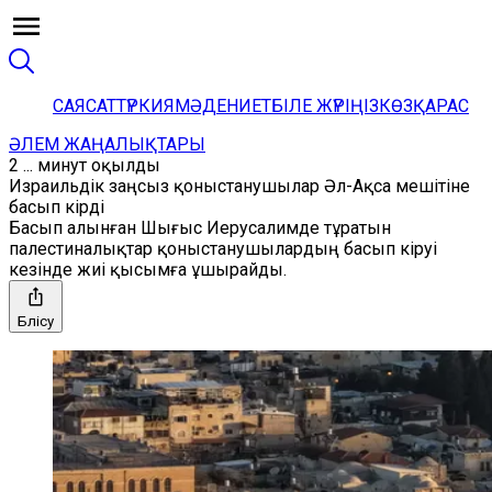
САЯСАТ
ТҮРКИЯ
МӘДЕНИЕТ
БІЛЕ ЖҮРІҢІЗ
КӨЗҚАРАС
ӘЛЕМ ЖАҢАЛЫҚТАРЫ
2 ... минут оқылды
Израильдік заңсыз қоныстанушылар Әл-Ақса мешітіне
басып кірді
Басып алынған Шығыс Иерусалимде тұратын
палестиналықтар қоныстанушылардың басып кіруі
кезінде жиі қысымға ұшырайды.
Бөлісу