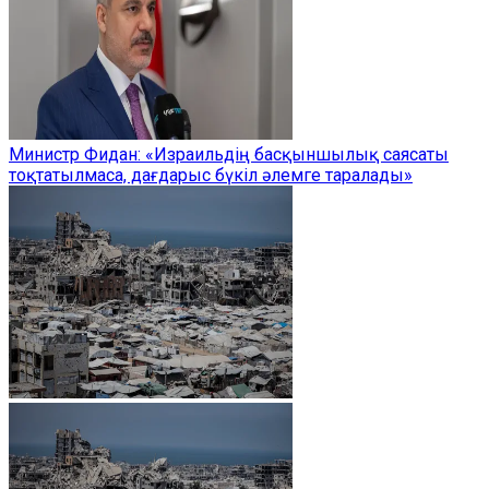
Министр Фидан: «Израильдің басқыншылық саясаты
тоқтатылмаса, дағдарыс бүкіл әлемге таралады»