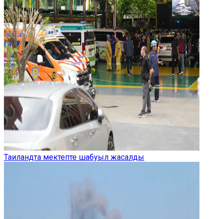
Таиландта мектепте шабуыл жасалды