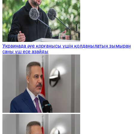
Украинада әуе қорғанысы үшін қолданылатын зымыран
саны үш есе азайды