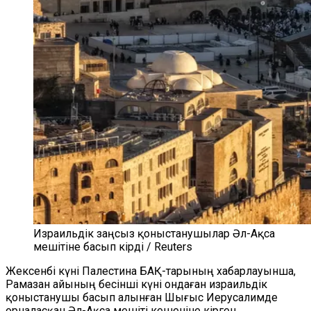
Израильдік заңсыз қоныстанушылар Әл-Ақса
мешітіне басып кірді / Reuters
Ж
ексенбі күні Палестина БАҚ-тарының хабарлауынша,
Рамазан айының бесінші күні ондаған израильдік
қоныстанушы
басып алынған
Шығыс
Иерусалимде
орналасқан Әл-Ақса мешіті кешеніне кірген.