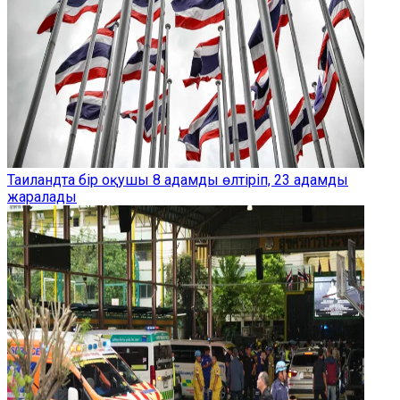
Таиландта бір оқушы 8 адамды өлтіріп, 23 адамды
жаралады