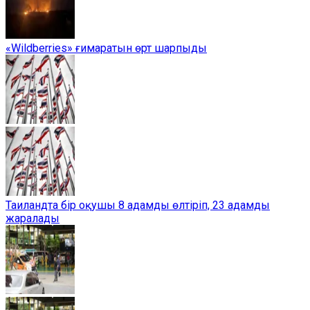
«Wildberries» ғимаратын өрт шарпыды
Таиландта бір оқушы 8 адамды өлтіріп, 23 адамды
жаралады