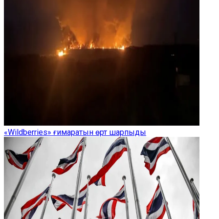
«Wildberries» ғимаратын өрт шарпыды