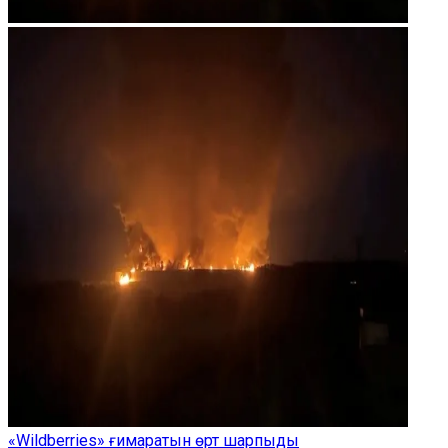
«Wildberries» ғимаратын өрт шарпыды