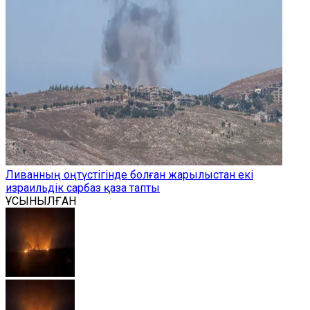
Ливанның оңтүстігінде болған жарылыстан екі
израильдік сарбаз қаза тапты
ҰСЫНЫЛҒАН