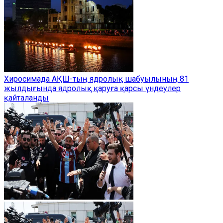
Хиросимада АҚШ-тың ядролық шабуылының 81
жылдығында ядролық қаруға қарсы үндеулер
қайталанды