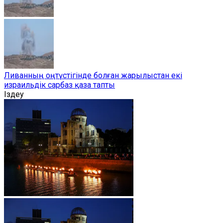
Ливанның оңтүстігінде болған жарылыстан екі
израильдік сарбаз қаза тапты
Іздеу