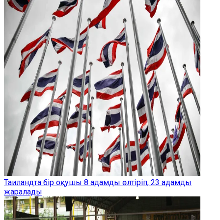
Таиландта бір оқушы 8 адамды өлтіріп, 23 адамды
жаралады