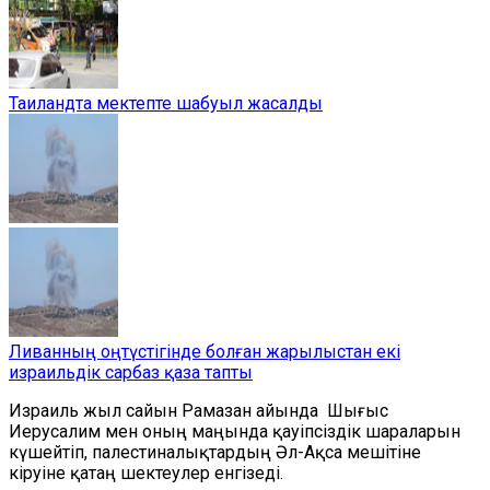
Таиландта мектепте шабуыл жасалды
Ливанның оңтүстігінде болған жарылыстан екі
израильдік сарбаз қаза тапты
Израиль жыл сайын Рамазан айында
Шығыс
Иерусалим м
ен оның маңында қауіпсіздік шараларын
күшейтіп, палестиналықтардың Әл-Ақса мешітіне
кіруіне қатаң шектеулер енгізеді.