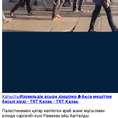
Қатысты
Израильдік асыра діншілер Әл-Ақса мешітіне
басып кірді - TRT Қазақ - TRT Қазақ
Палестинамен
қатар
көптеген араб және мұсылман
елінде сәрсенбі күні Рамазан айы басталды.