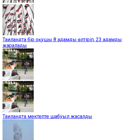
Таиландта бір оқушы 8 адамды өлтіріп, 23 адамды
жаралады
Таиландта мектепте шабуыл жасалды