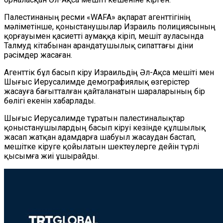
Палестинаның ресми
«
WAFA
»
ақпарат агенттігінің
мәліметінше, қоныстанушылар Израиль полициясының
қорғауымен қасиетті аумаққа кіріп, мешіт ауласында
Т
алмуд
кітабынан
арандатушылық сипаттағы діни
рәсімдер жасаған.
Агенттік бұл басып кіру Израильдің Әл-Ақса мешіті мен
Шығыс
Иерусалимде
демографиялық өзгерістер
жасауға бағытталған қайталанатын шараларының бір
бөлігі екенін хабарлады.
Шығыс
Иерусалимде
тұратын палестиналықтар
қоныстанушылардың басып кіруі кезінде құлшылық
жасап жатқан адамдарға шабуыл
жаса
удан
бастап,
мешітке кіруге қойылатын шектеулерге дейін түрлі
қысым
ға
жиі ұшырайды.