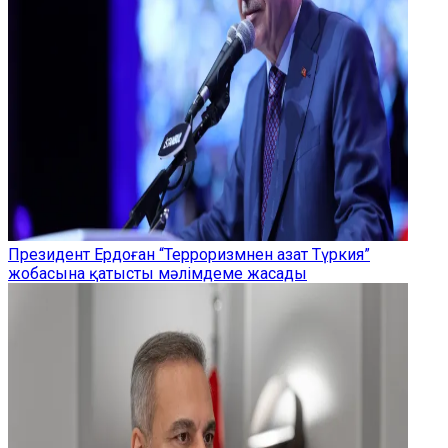
Президент Ердоған “Терроризмнен азат Түркия”
жобасына қатысты мәлімдеме жасады