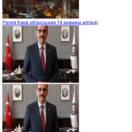
Ресей Киев облысында 14 адамды өлтірді