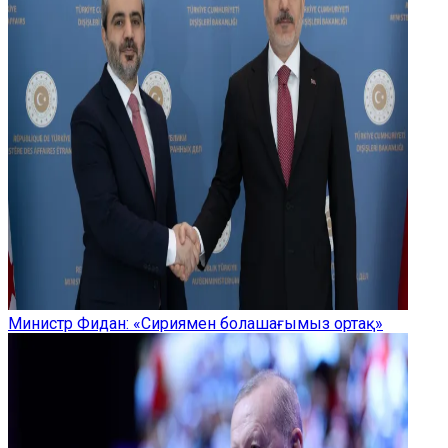
Министр Фидан: «Сириямен болашағымыз ортақ»