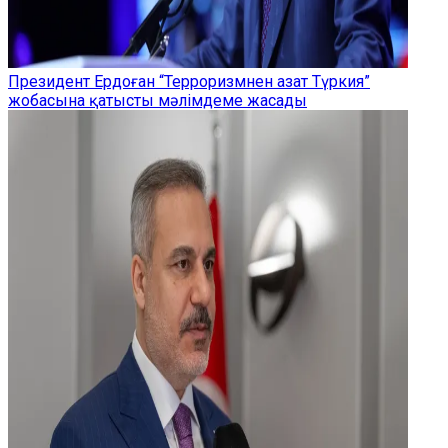
Президент Ердоған “Терроризмнен азат Түркия”
жобасына қатысты мәлімдеме жасады