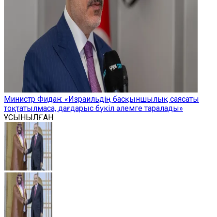
Министр Фидан: «Израильдің басқыншылық саясаты
тоқтатылмаса, дағдарыс бүкіл әлемге таралады»
ҰСЫНЫЛҒАН