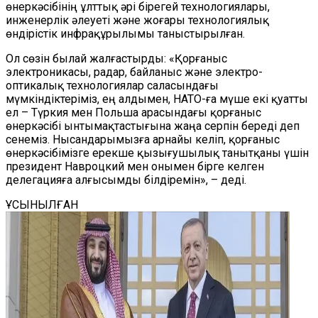
өнеркәсібінің ұлттық әрі бірегей технологиялары,
инженерлік әлеуеті және жоғары технологиялық
өндірістік инфрақұрылымы таныстырылған.
Ол сөзін былай жалғастырды:
«Қорғаныс
электроникасы, радар, байланыс және электро-
оптикалық технологиялар саласындағы
мүмкіндіктеріміз, ең алдымен, НАТО-ға мүше екі қуатты
ел – Түркия мен Польша арасындағы қорғаныс
өнеркәсібі ынтымақтастығына жаңа серпін береді деп
сенеміз. Нысандарымызға арнайы келіп, қорғаныс
өнеркәсібімізге ерекше қызығушылық танытқаны үшін
п
резидент Навроцкий мен онымен бірге келген
делегацияға алғысымды білдіремін», – деді.
ҰСЫНЫЛҒАН