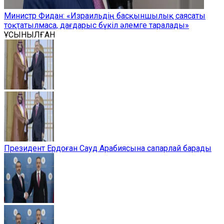
Министр Фидан: «Израильдің басқыншылық саясаты
тоқтатылмаса, дағдарыс бүкіл әлемге таралады»
ҰСЫНЫЛҒАН
Президент Ердоған Сауд Арабиясына сапарлай барады