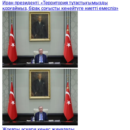
Иран президенті: «Территория тұтастығымызды
қорғаймыз, бірақ соғысты кеңейтуге ниетті емеспіз»
Жоғары әскери кеңес жиналады