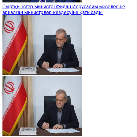
Сыртқы істер министрі Фидан Иерусалим мәселесіне
арналған министрлер кездесуіне қатысады