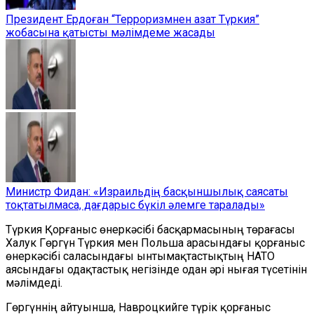
Президент Ердоған “Терроризмнен азат Түркия”
жобасына қатысты мәлімдеме жасады
Министр Фидан: «Израильдің басқыншылық саясаты
тоқтатылмаса, дағдарыс бүкіл әлемге таралады»
Түркия Қорғаныс өнеркәсібі басқармасының төрағасы
Халук Гөргүн Түркия мен Польша арасындағы қорғаныс
өнеркәсібі саласындағы ынтымақтастықтың НАТО
аясындағы одақтастық негізінде одан әрі нығая түсетінін
мәлімдеді.
Гөргүннің айтуынша, Навроцкийге түрік қорғаныс