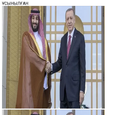
ҰСЫНЫЛҒАН