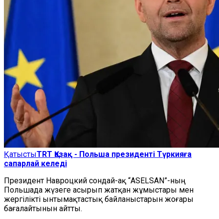
Қатысты
TRT Қазақ - Польша президенті Түркияға
сапарлай келеді
Президент Навроцкий сондай-ақ
“
ASELSAN
”
-ның
Польшада жүзеге асырып жатқан жұмыстары мен
жергілікті ынтымақтастық байланыстарын жоғары
бағалайтынын айтты.