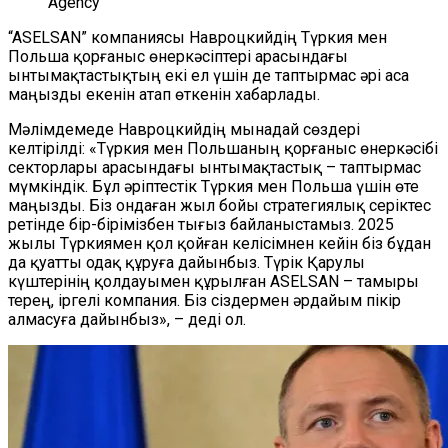
Agency
“ASELSAN” компаниясы Навроцкийдің Түркия мен
Польша қорғаныс өнеркәсіптері арасындағы
ынтымақтастықтың екі ел үшін де таптырмас әрі аса
маңызды екенін атап өткенін хабарлады.
Мәлімдемеде Навроцкийдің мынадай сөздері
келтірілді:
«Түркия мен Польшаның қорғаныс өнеркәсібі
секторлары арасындағы ынтымақтастық –
таптырмас
мүмкіндік
. Бұл әріптестік Түркия мен Польша үшін өте
маңызды. Біз ондаған жыл бойы стратегиялық серіктес
ретінде бір-бірімізбен тығыз байланыстамыз. 2025
жылы Түркиямен қол қойған келісімнен кейін біз бұдан
да қуатты одақ құруға дайынбыз. Түрік Қарулы
күштерінің қолдауымен құрылған ASELSAN – тамыры
терең, іргелі компания. Біз сіздермен әрдайым пікір
алмасуға дайынбыз», – деді ол.