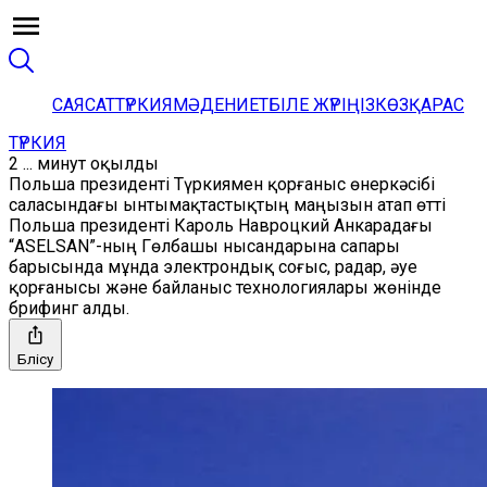
САЯСАТ
ТҮРКИЯ
МӘДЕНИЕТ
БІЛЕ ЖҮРІҢІЗ
КӨЗҚАРАС
ТҮРКИЯ
2 ... минут оқылды
Польша президенті Түркиямен қорғаныс өнеркәсібі
саласындағы ынтымақтастықтың маңызын атап өтті
Польша президенті Кароль Навроцкий Анкарадағы
“ASELSAN”-ның Гөлбашы нысандарына сапары
барысында мұнда электрондық соғыс, радар, әуе
қорғанысы және байланыс технологиялары жөнінде
брифинг алды.
Бөлісу