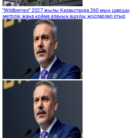
"Wildberries" 2027 жылы Қазақстанда 260 мың шаршы
метрлік жаңа қойма алаңын ашуды жоспарлап отыр