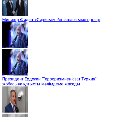
Министр Фидан: «Сириямен болашағымыз ортақ»
Президент Ердоған “Терроризмнен азат Түркия”
жобасына қатысты мәлімдеме жасады