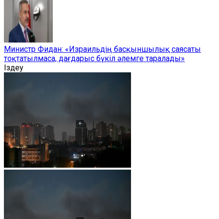
Министр Фидан: «Израильдің басқыншылық саясаты
тоқтатылмаса, дағдарыс бүкіл әлемге таралады»
Іздеу