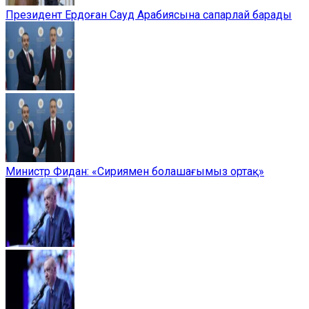
Президент Ердоған Сауд Арабиясына сапарлай барады
Министр Фидан: «Сириямен болашағымыз ортақ»