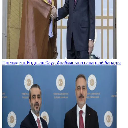
Президент Ердоған Сауд Арабиясына сапарлай барады