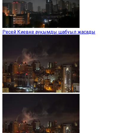
Ресей Киевке ауқымды шабуыл жасады