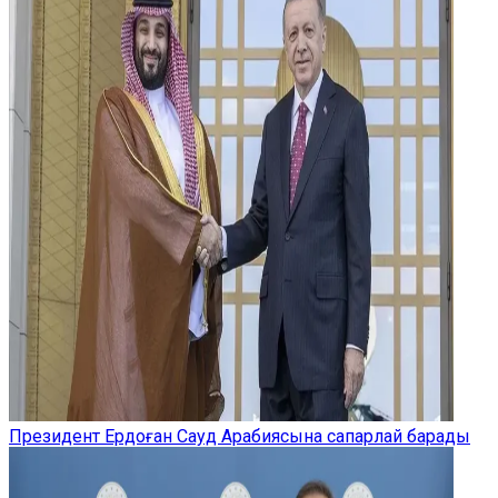
Президент Ердоған Сауд Арабиясына сапарлай барады