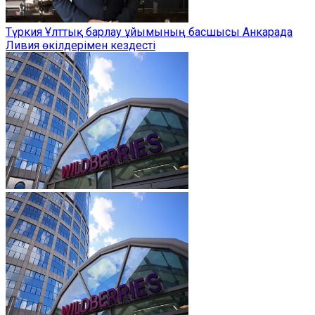
Түркия Ұлттық барлау ұйымының басшысы Анкарада
Ливия өкілдерімен кездесті