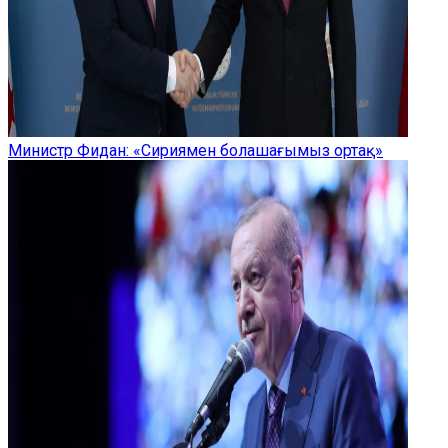
Министр Фидан: «Сириямен болашағымыз ортақ»