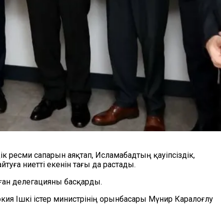
ік ресми сапарын аяқтап, Исламабадтың қауіпсіздік,
айтуға
ниетті
екенін тағы да растады.
лған делегацияны басқарды.
кия Ішкі істер министрінің орынбасары Мүнир Каралоғлу