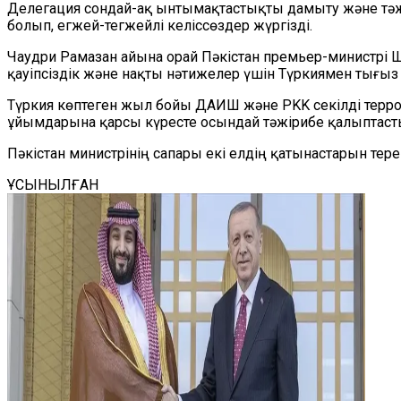
Делегация сондай-ақ ынтымақтастықты дамыту және
тә
болып, егжей-тегжейлі келіссөздер жүргізді.
Чаудри Рамазан айына орай Пәкістан
п
ремьер-министрі 
қауіпсіздік және нақты нәтижелер үшін Түркиямен тығыз
Түркия көптеген жыл бойы ДАИШ және PKK секілді терр
ұйымдарына қарсы күресте осындай тәжірибе қалыптаст
Пәкістан министр
інің
сапары екі елдің қатынастарын тере
ҰСЫНЫЛҒАН