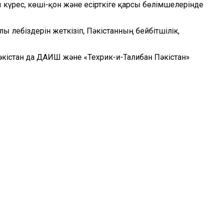
күрес, көші-қон және есірткіге қарсы бөлімшелерінде
ы лебіздерін жеткізіп, Пәкістанның бейбітшілік,
Пәкістан да ДАИШ және «Техрик-и-Талибан Пәкістан»