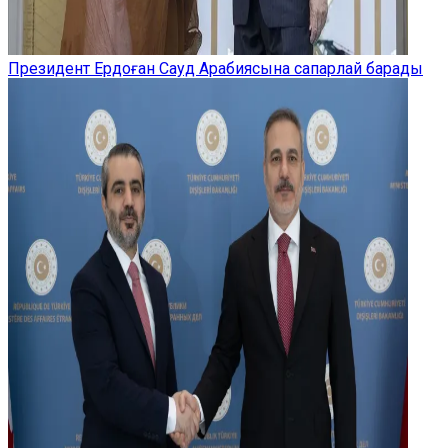
Президент Ердоған Сауд Арабиясына сапарлай барады