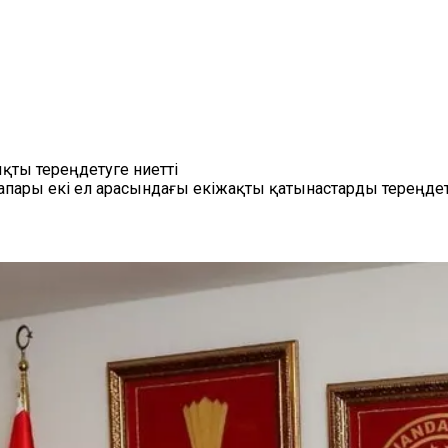
қты тереңдетуге ниетті
апары екі ел арасындағы екіжақты қатынастарды тереңдет