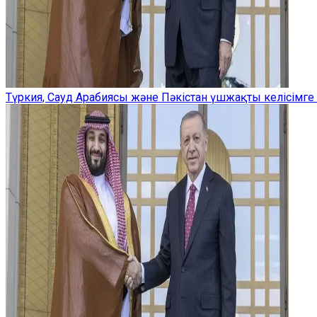
Түркия, Сауд Арабиясы және Пәкістан үшжақты келісімге