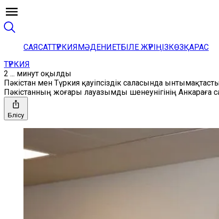
САЯСАТ
ТҮРКИЯ
МӘДЕНИЕТ
БІЛЕ ЖҮРІҢІЗ
КӨЗҚАРАС
ТҮРКИЯ
2 ... минут оқылды
Пәкістан мен Түркия қауіпсіздік саласында ынтымақтасты
Пәкістанның жоғары лауазымды шенеунігінің Анкараға с
Бөлісу