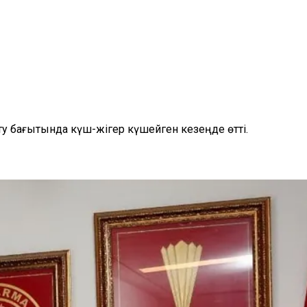
у бағытында күш-жігер күшейген кезеңде өтті.