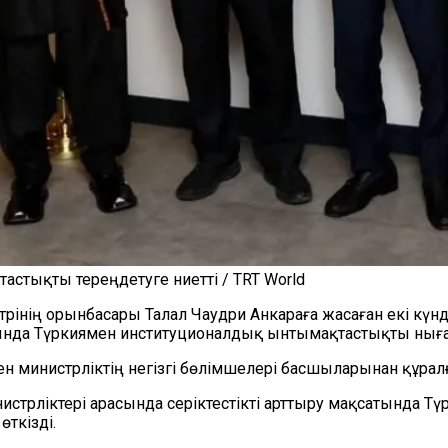
тастықты тереңдетуге ниетті / TRT World
трінің орынбасары Талал Чаудри Анкараға жасаған екі күнд
арында Түркиямен институционалдық ынтымақтастықты нығ
мен министрліктің негізгі бөлімшелері басшыларынан құра
нистрліктері арасынд
а серіктестікті
арттыру мақсатында Түр
ткізді.