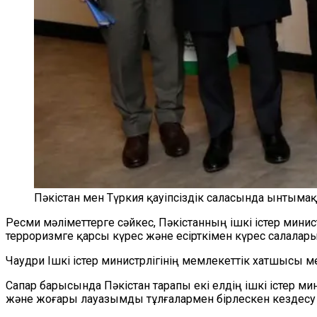
Пәкістан мен Түркия қауіпсіздік саласында ынтымақ
Ресми мәліметтерге сәйкес, Пәкістанның ішкі істер минис
терроризмге қарсы күрес және есірткімен күрес салал
Чаудри Ішкі істер министрлігінің мемлекеттік хатшысы 
Сапар барысында Пәкістан тарапы екі елдің ішкі істер ми
және жоғары лауазымды тұлғалармен бірлескен кездесу ө