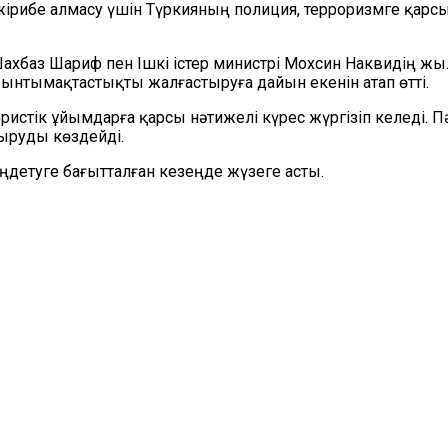
жіри
бе
алмасу үшін Түркияның полиция, терроризмге қарсы 
Ш
а
хбаз Шариф пен Ішкі істер министрі Мохсин Наквидің жыл
 ынтымақтастықты жалғастыруға дайын екенін атап өтті.
ористік ұйымдарға қарсы
нәтижелі
күрес жүргізіп келеді. 
ыруды көздейді.
ңдетуге бағытталған кезеңде жүзеге асты.