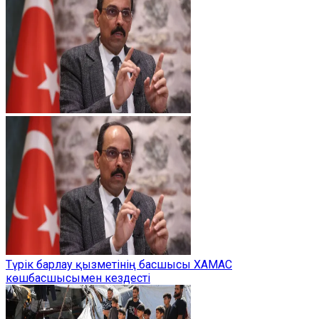
Түрік барлау қызметінің басшысы ХАМАС
көшбасшысымен кездесті