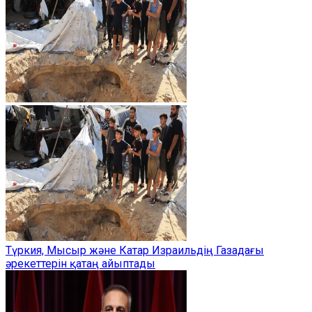
Түркия, Мысыр және Катар Израильдің Газадағы
әрекеттерін қатаң айыптады