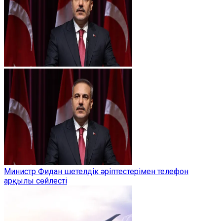
Министр Фидан шетелдік әріптестерімен телефон
арқылы сөйлесті