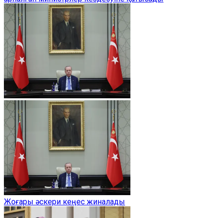
Жоғары әскери кеңес жиналады