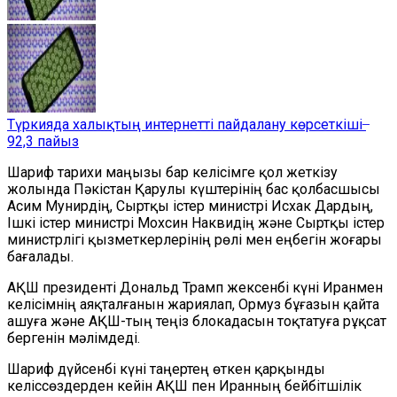
Түркияда халықтың интернетті пайдалану көрсеткіші ̶
92,3 пайыз
Шариф тарихи маңызы бар келісімге қол жеткізу
жолында Пәкістан Қарулы күштерінің бас қолбасшысы
Асим Мунирдің, Сыртқы істер министрі Исхак Дардың,
Ішкі істер министрі Мохсин Наквидің және Сыртқы істер
министрлігі қызметкерлерінің рөлі мен еңбегін жоғары
бағалады.
АҚШ президенті Дональд Трамп жексенбі күні Иранмен
келісімнің аяқталғанын жариялап, Ормуз бұғазын қайта
ашуға және АҚШ-тың теңіз блокадасын тоқтатуға рұқсат
бергенін мәлімдеді.
Шариф дүйсенбі күні таңертең өткен қарқынды
келіссөздерден кейін АҚШ пен Иранның бейбітшілік