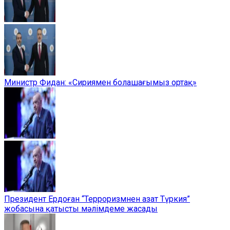
Министр Фидан: «Сириямен болашағымыз ортақ»
Президент Ердоған “Терроризмнен азат Түркия”
жобасына қатысты мәлімдеме жасады