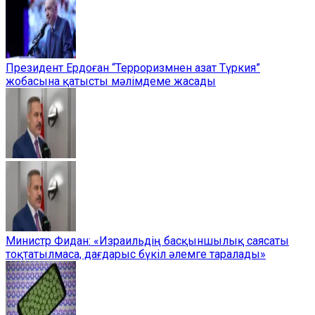
Президент Ердоған “Терроризмнен азат Түркия”
жобасына қатысты мәлімдеме жасады
Министр Фидан: «Израильдің басқыншылық саясаты
тоқтатылмаса, дағдарыс бүкіл әлемге таралады»