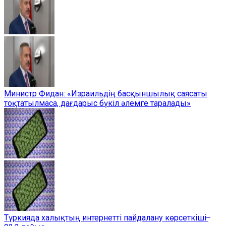
Министр Фидан: «Израильдің басқыншылық саясаты
тоқтатылмаса, дағдарыс бүкіл әлемге таралады»
Түркияда халықтың интернетті пайдалану көрсеткіші ̶