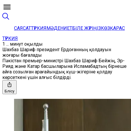
САЯСАТ
ТҮРКИЯ
МӘДЕНИЕТ
БІЛЕ ЖҮРІҢІЗ
КӨЗҚАРАС
ТҮРКИЯ
1 ... минут оқылды
Шахбаз Шариф президент Ердоғанның қолдауын
жоғары бағалады
Пәкістан премьер-министрі Шахбаз Шариф Бейжің, Эр-
Рияд және Катар басшыларына Исламабадтың бірнеше
айға созылған арағайындық күш-жігеріне қолдау
көрсеткені үшін алғыс білдірді.
Бөлісу