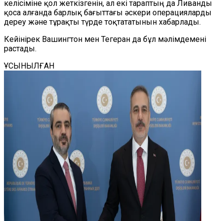
келісіміне қол жеткізгенін, ал екі тараптың да Ливанды
қоса алғанда барлық бағыттағы әскери операцияларды
дереу және тұрақты түрде тоқтататынын хабарлады.
Кейінірек Вашингтон мен Тегеран да бұл мәлімдемені
растады.
ҰСЫНЫЛҒАН