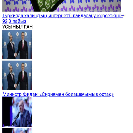
Түркияда халықтың интернетті пайдалану көрсеткіші ̶
92,3 пайыз
ҰСЫНЫЛҒАН
Министр Фидан: «Сириямен болашағымыз ортақ»