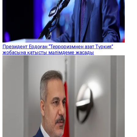
Президент Ердоған “Терроризмнен азат Түркия”
жобасына қатысты мәлімдеме жасады