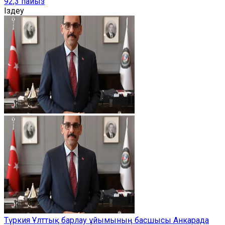
92,3 пайыз
Іздеу
Түркия Ұлттық барлау ұйымының басшысы Анкарада