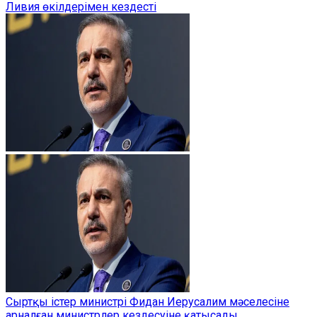
Ливия өкілдерімен кездесті
Сыртқы істер министрі Фидан Иерусалим мәселесіне
арналған министрлер кездесуіне қатысады