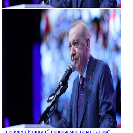
Президент Ердоған “Терроризмнен азат Түркия”