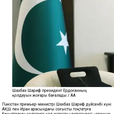
Шахбаз Шариф президент Ердоғанның
қолдауын жоғары бағалады / AA
Пәкістан премьер-министрі Шахбаз Шариф дүйсенбі күні
АҚШ пен Иран арасындағы соғысты тоқтатуға
бағытталған келісімге қол жеткізу үдерісіндегі «ерекше