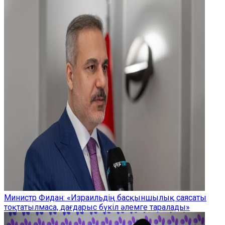
Министр Фидан: «Израильдің басқыншылық саясаты
тоқтатылмаса, дағдарыс бүкіл әлемге таралады»