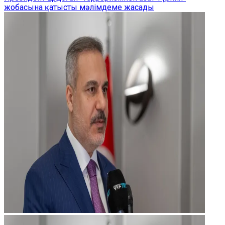
жобасына қатысты мәлімдеме жасады