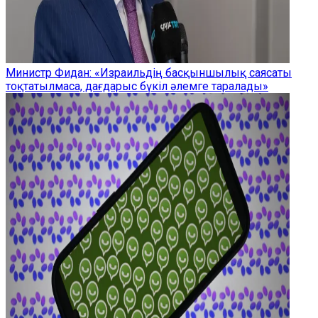
Министр Фидан: «Израильдің басқыншылық саясаты
тоқтатылмаса, дағдарыс бүкіл әлемге таралады»