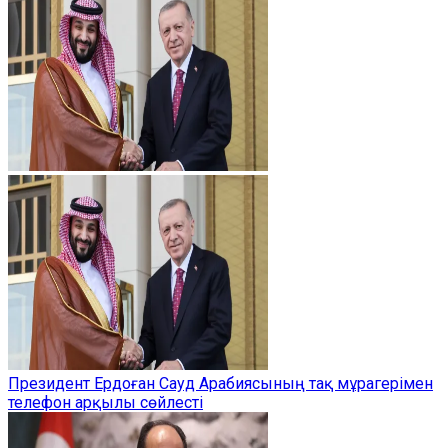
Президент Ердоған Сауд Арабиясының тақ мұрагерімен
телефон арқылы сөйлесті