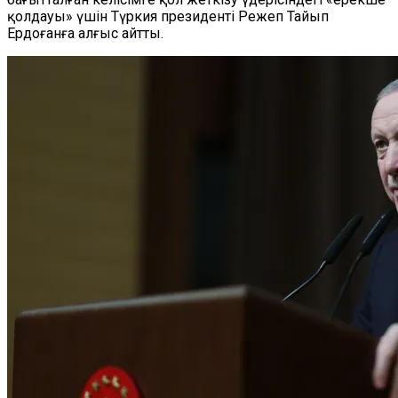
қолдауы» үшін Түркия президенті Режеп Тайып
Ердоғанға алғыс айтты.