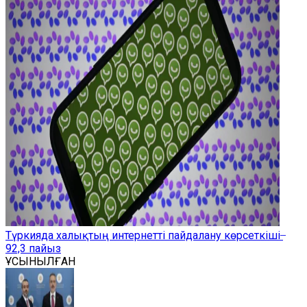
Түркияда халықтың интернетті пайдалану көрсеткіші ̶
92,3 пайыз
ҰСЫНЫЛҒАН