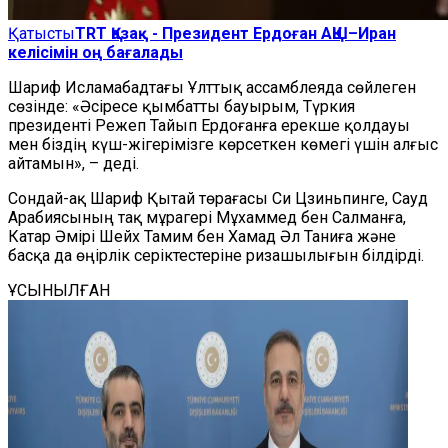
Қатысты
TRT Қазақ - Президент Ердоған АҚШ–Иран
келісімін оң бағалады
Шариф Исламабадтағы Ұлттық ассамблеяда сөйлеген
сөзінде: «Әсіресе қымбатты бауырым, Түркия
президенті Режеп Тайып Ердоғанға ерекше қолдауы
мен біздің күш-жігерімізге көрсеткен көмегі үшін алғыс
айтамын», – деді.
Сондай-ақ Шариф Қытай төрағасы Си Цзиньпинге, Сауд
Арабиясының тақ мұрагері Мұхаммед бен Салманға,
Катар Әмірі Шейх Тамим бен Хамад Әл Таниға және
басқа да өңірлік серіктестеріне ризашылығын білдірді.
ҰСЫНЫЛҒАН