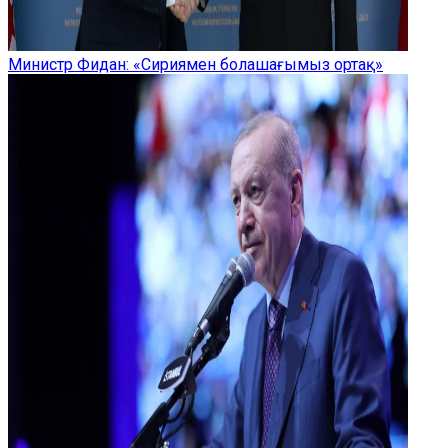
Министр Фидан: «Сириямен болашағымыз ортақ»