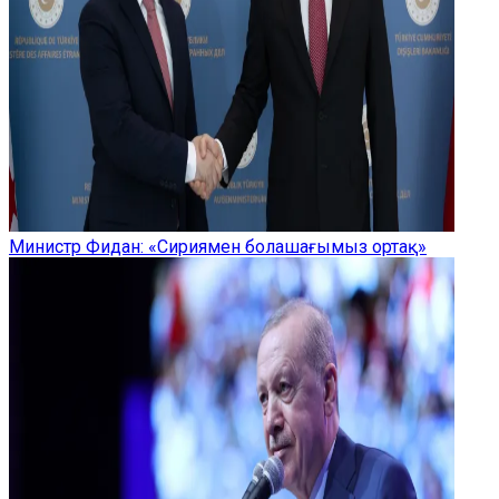
Министр Фидан: «Сириямен болашағымыз ортақ»