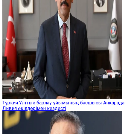
Түркия Ұлттық барлау ұйымының басшысы Анкарада
Ливия өкілдерімен кездесті