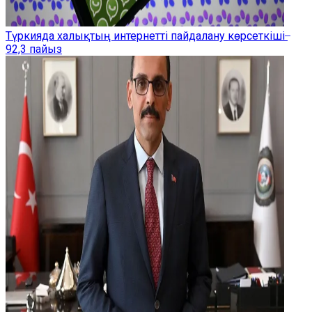
Түркияда халықтың интернетті пайдалану көрсеткіші ̶
92,3 пайыз