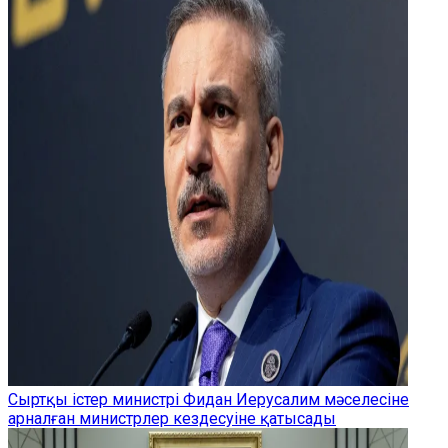
Сыртқы істер министрі Фидан Иерусалим мәселесіне
арналған министрлер кездесуіне қатысады