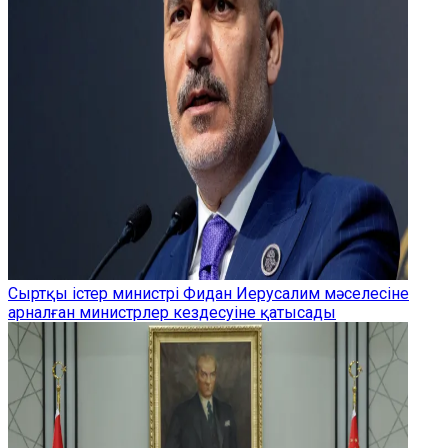
Сыртқы істер министрі Фидан Иерусалим мәселесіне
арналған министрлер кездесуіне қатысады