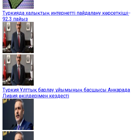
Түркияда халықтың интернетті пайдалану көрсеткіші ̶
92,3 пайыз
Түркия Ұлттық барлау ұйымының басшысы Анкарада
Ливия өкілдерімен кездесті