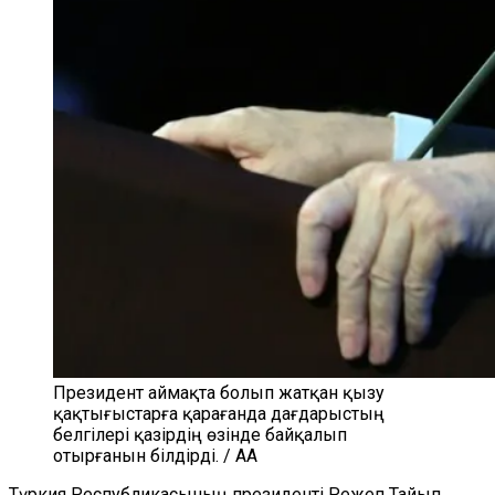
Президент аймақта болып жатқан қызу
қақтығыстарға қарағанда дағдарыстың
белгілері қазірдің өзінде байқалып
отырғанын білдірді. / AA
Түркия Республикасының президенті Режеп Тайып