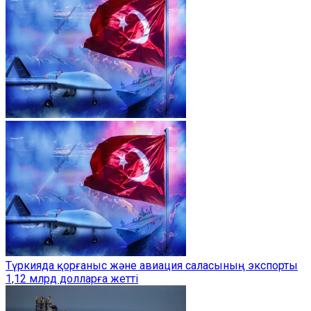
Түркияда қорғаныс және авиация саласының экспорты
1,12 млрд долларға жетті