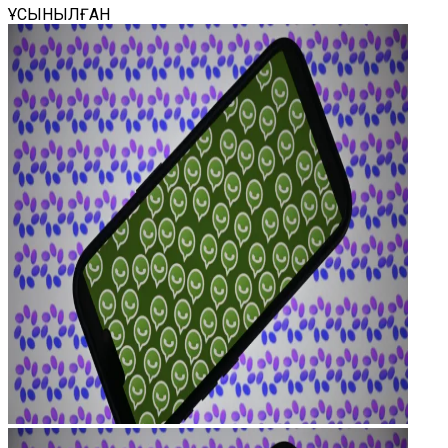
ҰСЫНЫЛҒАН