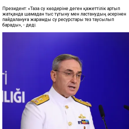
Президент
: «Таза су көздеріне деген қажеттілік артып
жатқанда
шамадан тыс тұтыну мен ластанудың әсерінен
пайдалануға жарамды су ресурстары
тез
таусылып
барады»,
-
деді.