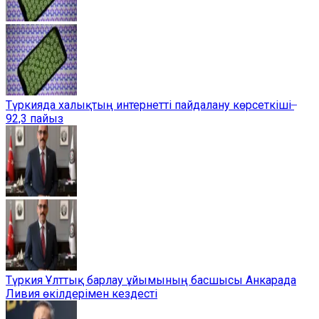
Түркияда халықтың интернетті пайдалану көрсеткіші ̶
92,3 пайыз
Түркия Ұлттық барлау ұйымының басшысы Анкарада
Ливия өкілдерімен кездесті