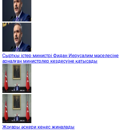
Сыртқы істер министрі Фидан Иерусалим мәселесіне
арналған министрлер кездесуіне қатысады
Жоғары әскери кеңес жиналады