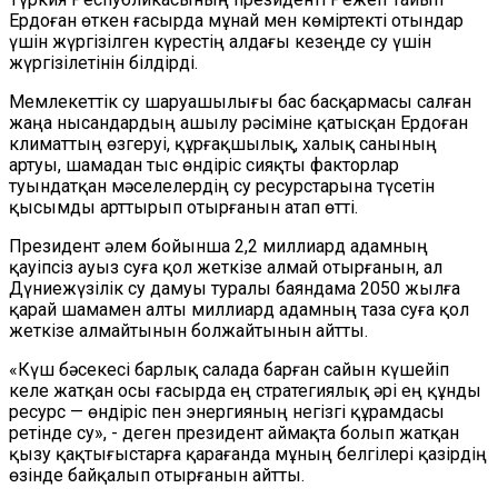
Ердоған өткен ғасырда мұнай мен көміртекті отындар
үшін жүргізілген күрестің алдағы кезеңде су үшін
жүргізілетінін білдірді.
Мемлекеттік су шаруашылығы бас басқармасы салған
жаңа нысандардың ашылу рәсіміне қатысқан Ердоған
климаттың өзгеруі, құрғақшылық, халық санының
артуы, шамадан тыс
өндіріс
сияқты факторлар
туындатқан мәселелердің су ресурстарына түсетін
қысымды арттырып отырғанын атап өтті.
Президент әлем бойынша 2,2 миллиард адамның
қауіпсіз ауыз суға қол жеткізе алмай отырғанын, ал
Дүниежүзілік су дамуы туралы баяндама 2050 жылға
қарай шамамен алты миллиард адамның таза суға қол
жеткізе алмайтынын болжайтынын айтты.
«Күш бәсекесі барлық салада барған сайын күшейіп
келе жатқан осы ғасырда ең стратегиялық әрі ең құнды
ресурс — өндіріс пен энергияның негізгі құрамдасы
ретінде
су»,
-
деген
п
резидент аймақта болып жатқан
қызу қақтығыстарға қарағанда
мұның белгілері қазірдің
өзінде байқалып отырғанын айтты.