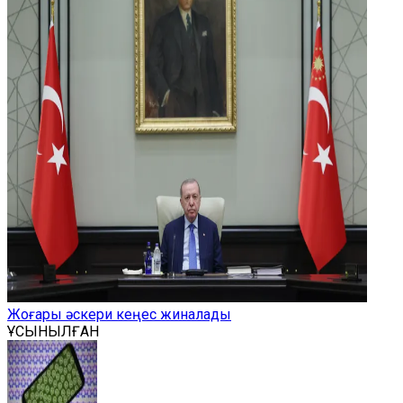
Жоғары әскери кеңес жиналады
ҰСЫНЫЛҒАН