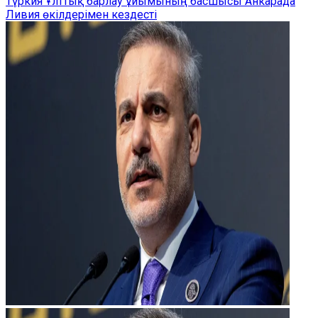
Түркия Ұлттық барлау ұйымының басшысы Анкарада
Ливия өкілдерімен кездесті