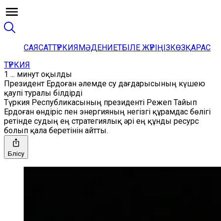
САЯСАТ
ТҮРКИЯ
МӘДЕНИЕТ
БІЛЕ ЖҮРІҢІЗ
КӨЗҚАРАС
ТҮРКИЯ
1 ... минут оқылды
Президент Ердоған әлемде су дағдарысының күшею
қаупі туралы білдірді
Түркия Республикасының президенті Режеп Тайып
Ердоған өндіріс пен энергияның негізгі құрамдас бөлігі
ретінде судың ең стратегиялық әрі ең құнды ресурс
болып қала беретінін айтты.
Бөлісу