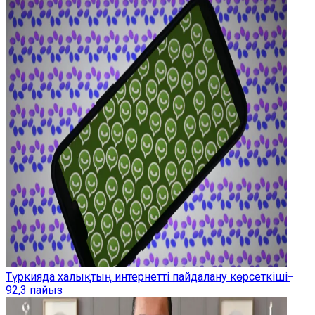
Түркияда халықтың интернетті пайдалану көрсеткіші ̶
92,3 пайыз