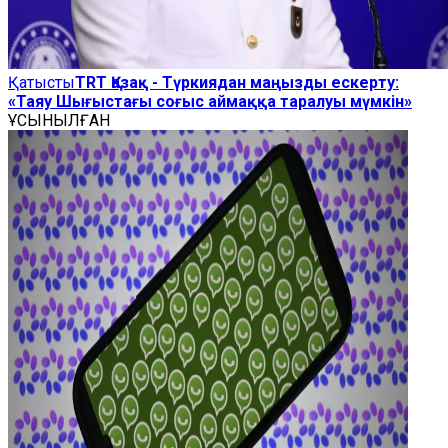
Қатысты
TRT Қазақ - Түркиядан маңызды ескерту:
«Таяу Шығыстағы соғыс аймаққа таралуы мүмкін»
ҰСЫНЫЛҒАН