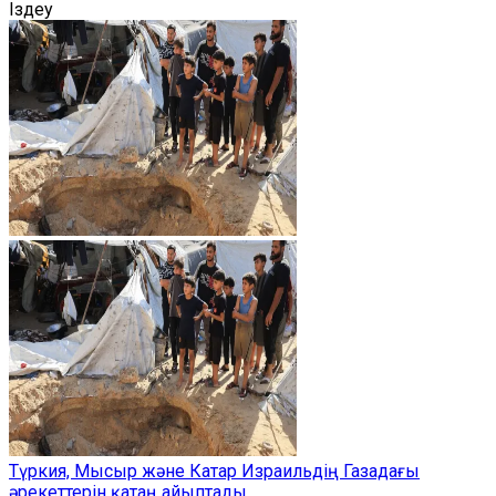
Іздеу
Түркия, Мысыр және Катар Израильдің Газадағы
әрекеттерін қатаң айыптады