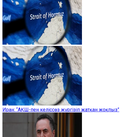
Иран: “АҚШ-пен келіссөз жүргізіп жатқан жоқпыз”