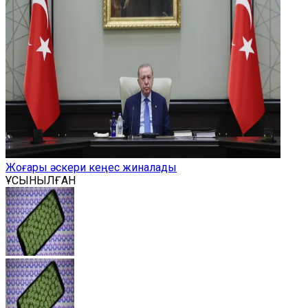
Жоғары әскери кеңес жиналады
ҰСЫНЫЛҒАН