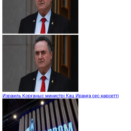
Израиль Қорғаныс министрі Кац Иранға сес көрсетті