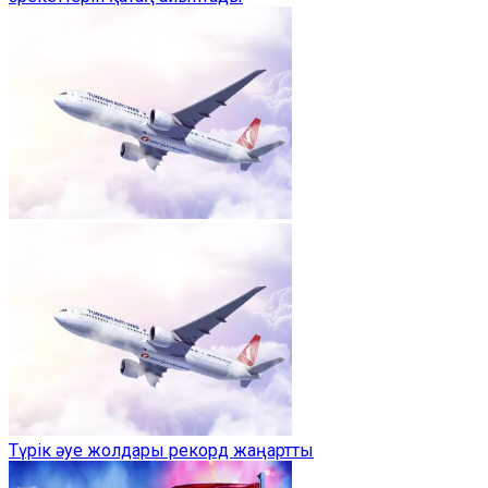
Түрік әуе жолдары рекорд жаңартты