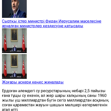
Сыртқы істер министрі Фидан Иерусалим мәселесіне
арналған министрлер кездесуіне қатысады
Жоғары әскери кеңес жиналады
Ердоған әлемдегі су ресурстарының небәрі 2,5 пайызы
ғана тұщы су екенін, ал жер шары халқының саны 1960
жылы үш миллиардтан бүгін сегіз миллиардтан асқанын,
соған қарамастан жауын-шашын мөлшері өзгермегенін
атап өтті.