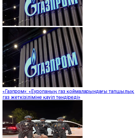
«Газпром»: «Еуропаның газ қоймаларындағы тапшылық
газ жеткізіліміне қауіп төндіреді»