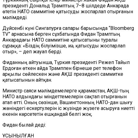
президенті Дональд Трамптың 7–8 шілдеде Анкарада
өтетін НАТО саммитіне қатысуды жоспарлап отырғанын
мәлімдеді.
Дүйсенбі күні Сингапурға сапары барысында “Bloomberg
TV” арнасына берген сұхбатында Фидан Трамптың
Анкарадағы НАТО саммитіне қатысатыны туралы
сұраққа: «Біздің білуімізше, иә, қатысуды жоспарлап
отыр», – деп жауап берді.
Фиданның айтуынша, Түркия президенті Режеп Тайып
Ердоған өткен айда Трамппен бірнеше рет телефон
арқылы сөйлескен және АҚШ президенті саммитке
қатысатынын айтқан.
Министр саяси мәлімдемелерге қарамастан, АҚШ-тың
НАТО алдындағы міндеттемелерін сақтап отырғанын
атап өтті. Оның сөзінше, Вашингтонның НАТО-дан шығу
жөніндегі ескертулерін іс жүзінде жүзеге асыруға ниетті
екенін көрсететін ешқандай белгі жоқ.
Фидан былай деді:
ҰСЫНЫЛҒАН