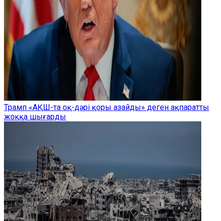
Трамп «АҚШ-та оқ-дәрі қоры азайды» деген ақпаратты
жоққа шығарды