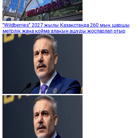
"Wildberries" 2027 жылы Қазақстанда 260 мың шаршы
метрлік жаңа қойма алаңын ашуды жоспарлап отыр