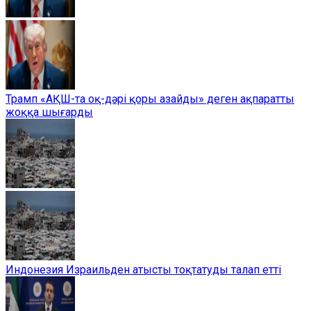
Трамп «АҚШ-та оқ-дәрі қоры азайды» деген ақпаратты
жоққа шығарды
Индонезия Израильден атысты тоқтатуды талап етті