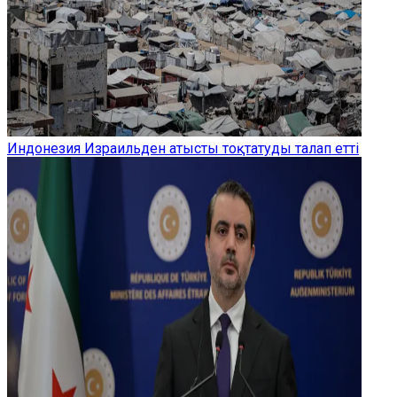
Индонезия Израильден атысты тоқтатуды талап етті