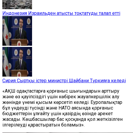
Индонезия Израильден атысты тоқтатуды талап етті
Сирия Сыртқы істер министрі Шайбани Түркияға келеді
«АҚШ одақтастарға қорғаныс шығындарын арттыру
және өз қауіпсіздігі үшін көбірек жауапкершілік алу
жөнінде үнемі қысым көрсетіп келеді. Еуропалықтар
бұл үндеуді түсінді және НАТО аясында қорғаныс
бюджеттерін ұлғайту үшін қазірдің өзінде әрекет
жасады. Көшбасшылар бас қосқанда қол жеткізілген
ілгерілеуді қарастыратын боламыз».