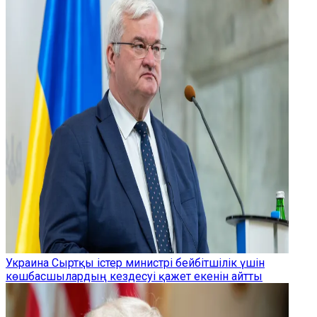
Украина Сыртқы істер министрі бейбітшілік үшін
көшбасшылардың кездесуі қажет екенін айтты