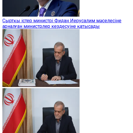
Сыртқы істер министрі Фидан Иерусалим мәселесіне
арналған министрлер кездесуіне қатысады