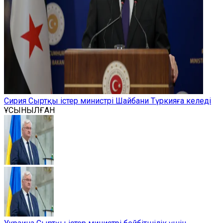
Сирия Сыртқы істер министрі Шайбани Түркияға келеді
ҰСЫНЫЛҒАН