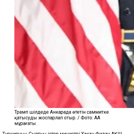
Трамп шілдеде Анкарада өтетін саммитке
қатысуды жоспарлап отыр. / Фото: AA
мұрағаты.
Түркияның Сыртқы істер министрі Хакан Фидан АҚШ