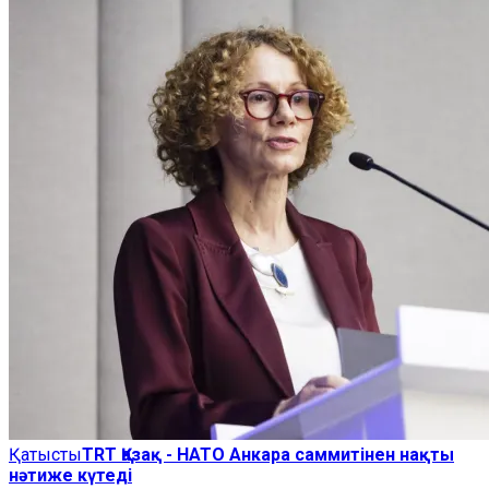
Қатысты
TRT Қазақ - НАТО Анкара саммитінен нақты
нәтиже күтеді