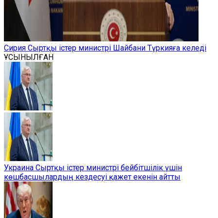
Сирия Сыртқы істер министрі Шайбани Түркияға келеді
ҰСЫНЫЛҒАН
Украина Сыртқы істер министрі бейбітшілік үшін
көшбасшылардың кездесуі қажет екенін айтты