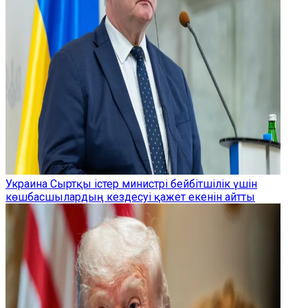
Украина Сыртқы істер министрі бейбітшілік үшін
көшбасшылардың кездесуі қажет екенін айтты