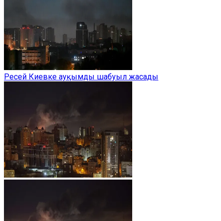
Ресей Киевке ауқымды шабуыл жасады