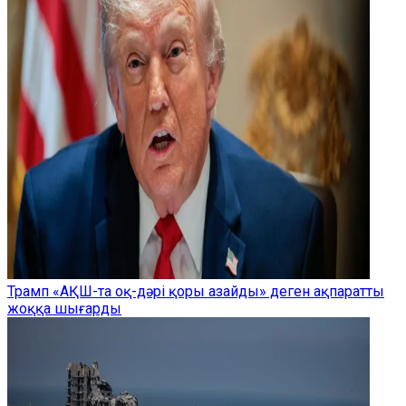
Трамп «АҚШ-та оқ-дәрі қоры азайды» деген ақпаратты
жоққа шығарды