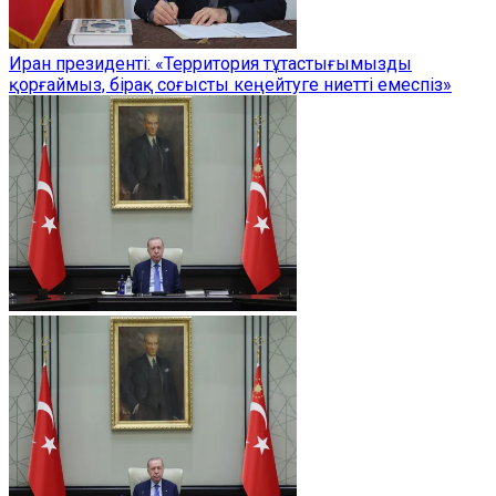
Иран президенті: «Территория тұтастығымызды
қорғаймыз, бірақ соғысты кеңейтуге ниетті емеспіз»