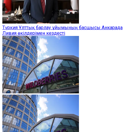
Түркия Ұлттық барлау ұйымының басшысы Анкарада
Ливия өкілдерімен кездесті