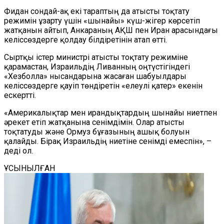
Фидан сондай-ақ екі тараптың да атысты тоқтату
режимін ұзарту үшін «шынайы» күш-жігер көрсетіп
жатқанын айтып, Анкараның АҚШ пен Иран арасындағы
келіссөздерге қолдау білдіретінін атап өтті.
Сыртқы істер министрі атысты тоқтату режиміне
қарамастан, Израильдің Ливанның оңтүстігіндегі
«Хезболла» нысандарына жасаған шабуылдары
келіссөздерге қауіп төндіретін «елеулі қатер» екенін
ескертті.
«Америкалықтар мен ирандықтардың шынайы ниетпен
әрекет етіп жатқанына сенімдімін. Олар атысты
тоқтатуды және Ормуз бұғазының ашық болуын
қалайды. Бірақ Израильдің ниетіне сенімді емеспін», –
деді ол.
ҰСЫНЫЛҒАН