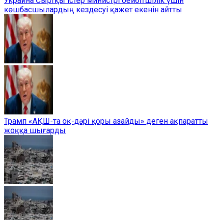
Украина Сыртқы істер министрі бейбітшілік үшін
көшбасшылардың кездесуі қажет екенін айтты
Трамп «АҚШ-та оқ-дәрі қоры азайды» деген ақпаратты
жоққа шығарды