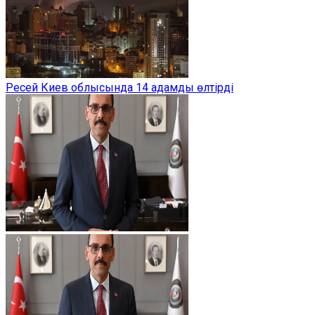
Ресей Киев облысында 14 адамды өлтірді