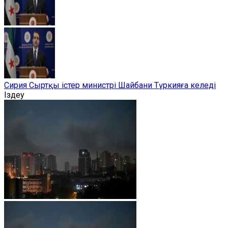
Сирия Сыртқы істер министрі Шайбани Түркияға келеді
Іздеу