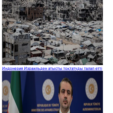
Индонезия Израильден атысты тоқтатуды талап етті