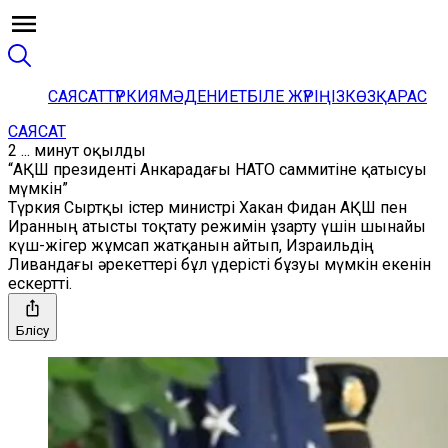
САЯСАТ
ТҮРКИЯ
МӘДЕНИЕТ
БІЛЕ ЖҮРІҢІЗ
КӨЗҚАРАС
САЯСАТ
2 ... минут оқылды
“АҚШ президенті Анкарадағы НАТО саммитіне қатысуы
мүмкін”
Түркия Сыртқы істер министрі Хакан Фидан АҚШ пен
Иранның атысты тоқтату режимін ұзарту үшін шынайы
күш-жігер жұмсап жатқанын айтып, Израильдің
Ливандағы әрекеттері бұл үдерісті бұзуы мүмкін екенін
ескертті.
Бөлісу