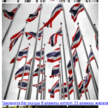
Таиландта бір оқушы 8 адамды өлтіріп, 23 адамды жарал