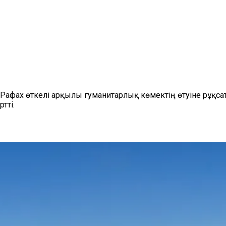
 Рафах өткелі арқылы гуманитарлық көмектің өтуіне рұқсат
тті.