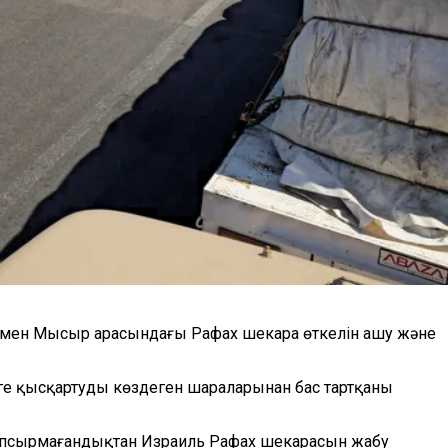
за мен Мысыр арасындағы Рафах шекара өткелін ашу және
еге қысқартуды көздеген шараларынан бас тартқаны
апсырмаған
дықтан Израиль
Рафах шекарасын жаб
у