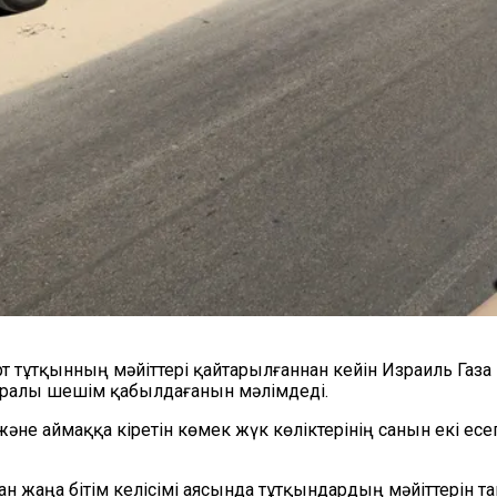
рт тұтқынның мәйіттері қайтарылғаннан кейін Израиль Га
 туралы шешім қабылдағанын мәлімдеді.
не аймаққа кіретін көмек жүк көліктерінің санын екі ес
н жаңа бітім келісімі аясында тұтқындардың мәйіттерін т