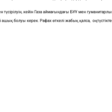
ен түсірілуін, кейін Газа аймағындағы БҰҰ мен гуманитар
і
ашық болуы керек. Рафах өткелі жабық
қалса
,
оңтүстікте