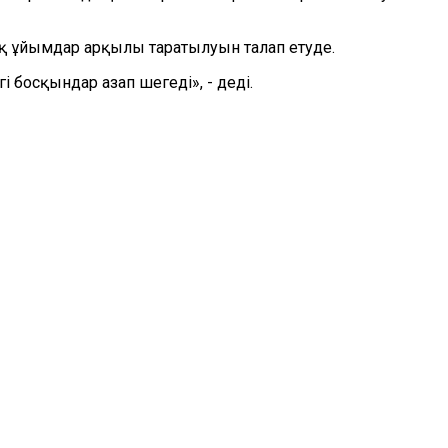
лық ұйымдар арқылы таратылуын талап етуде.
гі босқындар азап шегеді», - деді.