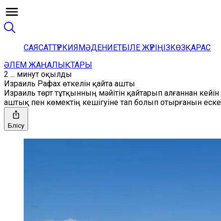
САЯСАТ
ТҮРКИЯ
МӘДЕНИЕТ
БІЛЕ ЖҮРІҢІЗ
КӨЗҚАРАС
ӘЛЕМ ЖАҢАЛЫҚТАРЫ
2 ... минут оқылды
Израиль Рафах өткелін қайта ашты
Израиль төрт тұтқынның мәйітін қайтарып алғаннан кейін
аштық пен көмектің кешігуіне тап болып отырғанын ескер
Бөлісу