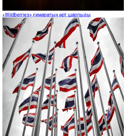
«Wildberries» ғимаратын өрт шарпыды