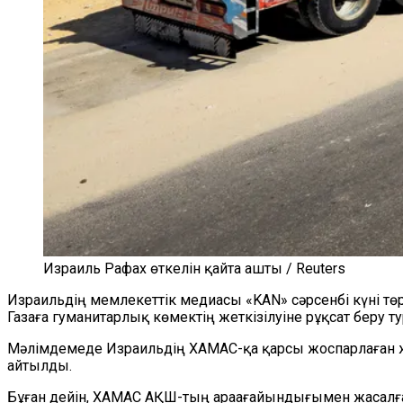
Израиль Рафах өткелін қайта ашты / Reuters
Израильдің мемлекеттік
медиасы «
KAN
»
сәрсенбі күн
і
тө
Газаға гуманитарлық көмектің жеткізілуіне рұқсат беру
Мәлімдемеде
Израильдің ХАМАС-қа қарсы жоспарлаған жә
айтылды.
Бұған дейін, ХАМА
С
АҚШ-тың
араағайындығымен
жасалға