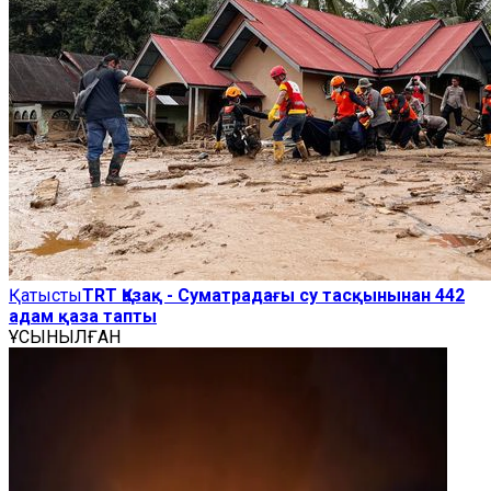
Қатысты
TRT Қазақ - Суматрадағы су тасқынынан 442
адам қаза тапты
ҰСЫНЫЛҒАН