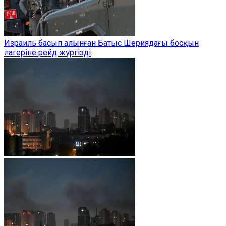
Израиль басып алынған Батыс Шериядағы босқын
лагеріне рейд жүргізді