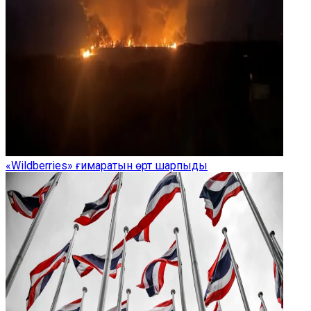
«Wildberries» ғимаратын өрт шарпыды