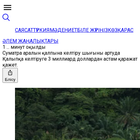
САЯСАТ
ТҮРКИЯ
МӘДЕНИЕТ
БІЛЕ ЖҮРІҢІЗ
КӨЗҚАРАС
ӘЛЕМ ЖАҢАЛЫҚТАРЫ
1 ... минут оқылды
Суматра аралын қалпына келтіру шығыны артуда
Қалыпқа келтіруге 3 миллиард доллардан астам қаражат
қажет.
Бөлісу