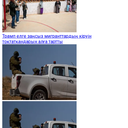
Трамп елге заңсыз мигранттардың кіруін
тоқтатқандарын алға тартты