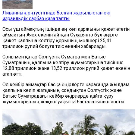
Ливанның оңтүстігінде болған жарылыстан екі
израильдік сарбаз қаза тапты
Осы үш аймақтың ішінде ең көп қаржыны қажет ететін
аймақтың Ачех екенін айтқан Сухарянто бұл өңірге
қажет қалпына келтіру қорының мөлшері 25,41
триллион рупий болуға тиіс екенін хабарлады.
Сонымен қатар Солтүстік Суматра мен Батыс
Суматраның қалпына келтіру жұмыстарына тиісінше
12,88 триллион және 13,52 триллион рупий қажет екенін
атап өтті.
Ол кейбір аймақтар басқа өңірлерге қарағанда жылдам
қалпына келіп жатқанын, сондықтан Солтүстік және
Батыс Суматрадағы кейбір өңірлерде қайта құру
жұмыстарының жақын уақытта басталатынын қосты.