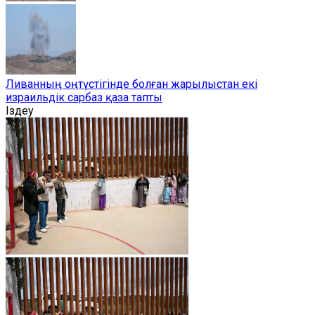
Ливанның оңтүстігінде болған жарылыстан екі
израильдік сарбаз қаза тапты
Іздеу