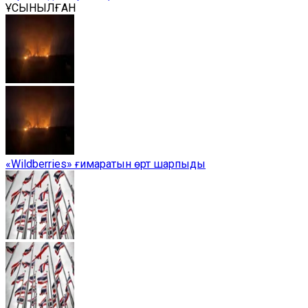
ҰСЫНЫЛҒАН
«Wildberries» ғимаратын өрт шарпыды