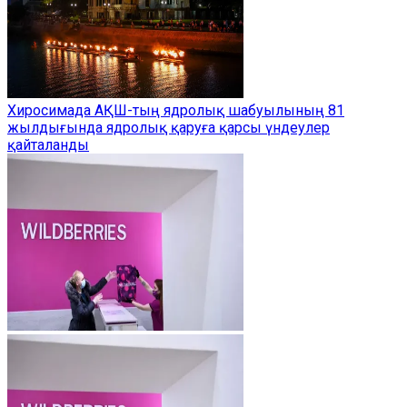
Хиросимада АҚШ-тың ядролық шабуылының 81
жылдығында ядролық қаруға қарсы үндеулер
қайталанды