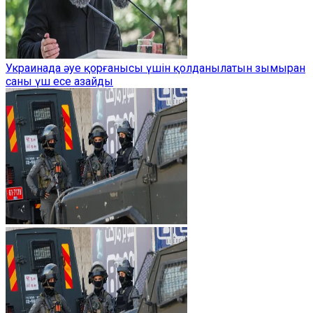
Украинада әуе қорғанысы үшін қолданылатын зымыран
саны үш есе азайды