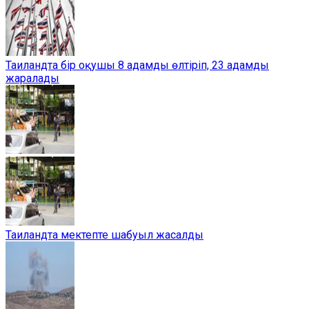
Таиландта бір оқушы 8 адамды өлтіріп, 23 адамды
жаралады
Таиландта мектепте шабуыл жасалды