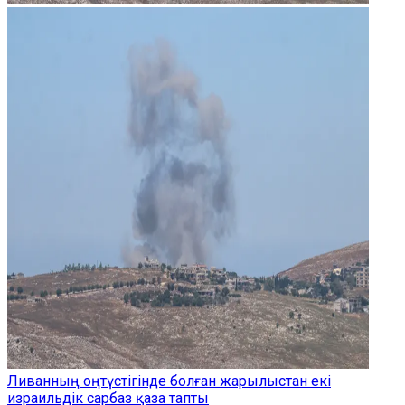
Ливанның оңтүстігінде болған жарылыстан екі
израильдік сарбаз қаза тапты