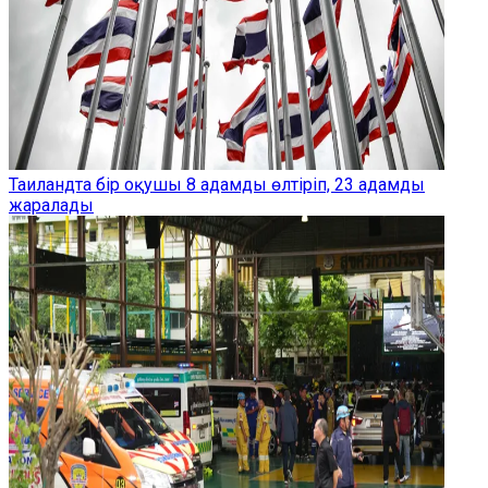
Таиландта бір оқушы 8 адамды өлтіріп, 23 адамды
жаралады