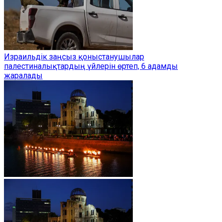
Израильдік заңсыз қоныстанушылар
палестиналықтардың үйлерін өртеп, 6 адамды
жаралады