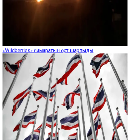
«Wildberries» ғимаратын өрт шарпыды