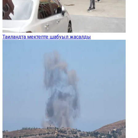
Таиландта мектепте шабуыл жасалды