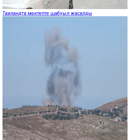
Таиландта мектепте шабуыл жасалды