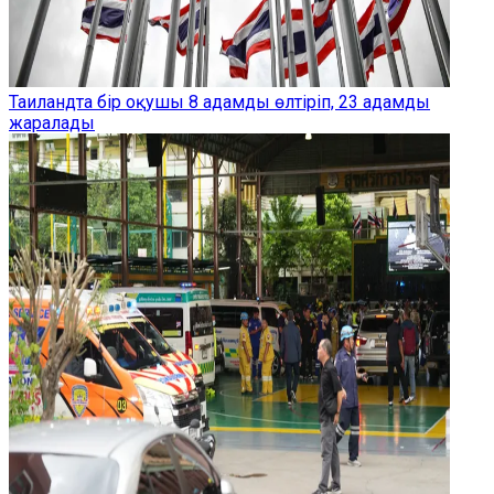
Таиландта бір оқушы 8 адамды өлтіріп, 23 адамды
жаралады