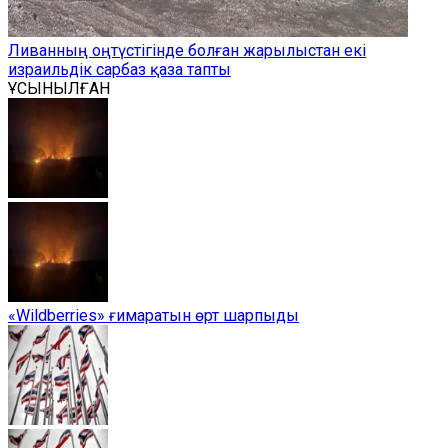
Ливанның оңтүстігінде болған жарылыстан екі
израильдік сарбаз қаза тапты
ҰСЫНЫЛҒАН
«Wildberries» ғимаратын өрт шарпыды