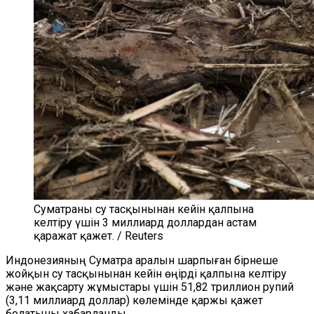
Суматраны су тасқынынан кейін қалпына
келтіру үшін 3 миллиард доллардан астам
қаражат қажет. / Reuters
Индонезияның Суматра аралын шарпыған бірнеше
жойқын су тасқынынан кейін өңірді қалпына келтіру
және жақсарту жұмыстары үшін 51,82 триллион рупий
(3,11 миллиард доллар) көлемінде қаржы қажет
болатыны хабарланды.