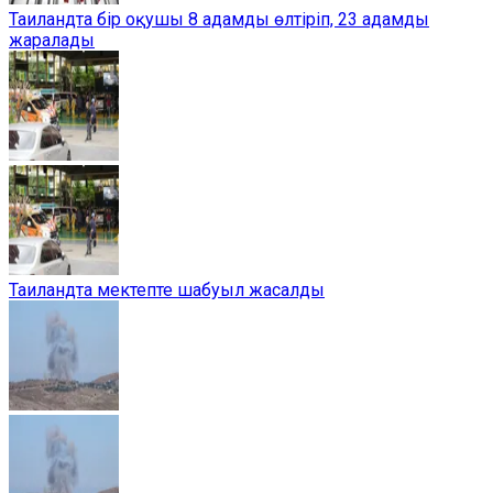
Таиландта бір оқушы 8 адамды өлтіріп, 23 адамды
жаралады
Таиландта мектепте шабуыл жасалды