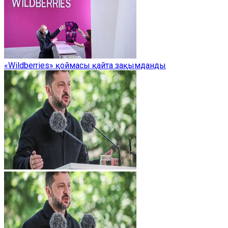
«Wildberries» қоймасы қайта зақымданды