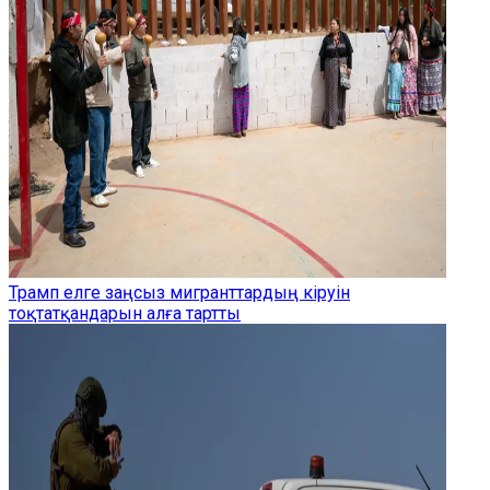
Трамп елге заңсыз мигранттардың кіруін
тоқтатқандарын алға тартты