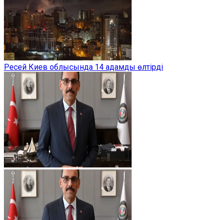
Ресей Киев облысында 14 адамды өлтірді