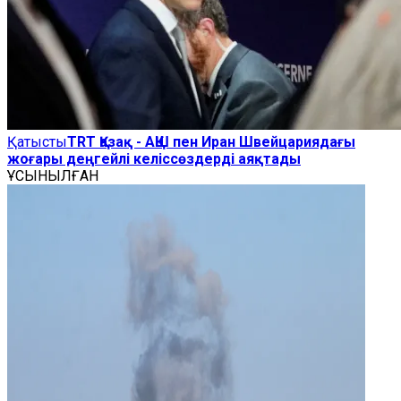
Қатысты
TRT Қазақ - АҚШ пен Иран Швейцариядағы
жоғары деңгейлі келіссөздерді аяқтады
ҰСЫНЫЛҒАН