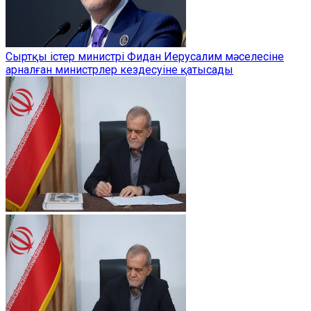
Сыртқы істер министрі Фидан Иерусалим мәселесіне
арналған министрлер кездесуіне қатысады