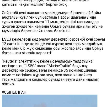
қатысты нақты мәлімет берген жоқ.
Сейсенбі күні жасалған мәлімдемеде бірнеше ай бойы
аяқталуы күтілген бұл бастама Парсы шығанағында
тұрып қалған шамамен 11 мың теңізшіні тасымалдап
жүрген жүздеген кеменің Ормуз бұғазы арқылы өтуіне
мүмкіндік беретіні айтылған болатын.
LSEG кемелерді қадағалау деректері сәрсенбі күні соңғы
12 сағат ішінде кемінде екі құрғақ жүк тасымалдайтын
кеме мен бір жүк кемесінің осы жоспар аясында Ормуз
бұғазынан өткенін көрсетті.
“
Reuters
”
агенттігінің кеме қозғалысын талдауына
негізделген
“
LSEG
”
және
“
MarineTraffic
”
бақылау
деректеріне сәйкес, тағы кемінде 35 коммерциялық
кеме — негізінен құрғақ жүк, жүк және контейнер
тасымалдайтын кемелер бұғаздан өтуге дайындалып
жатыр.
ҰСЫНЫЛҒАН