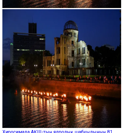
Хиросимада АҚШ-тың ядролық шабуылының 81