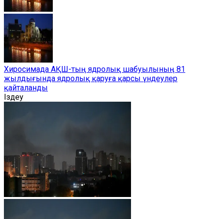
Хиросимада АҚШ-тың ядролық шабуылының 81
жылдығында ядролық қаруға қарсы үндеулер
қайталанды
Іздеу