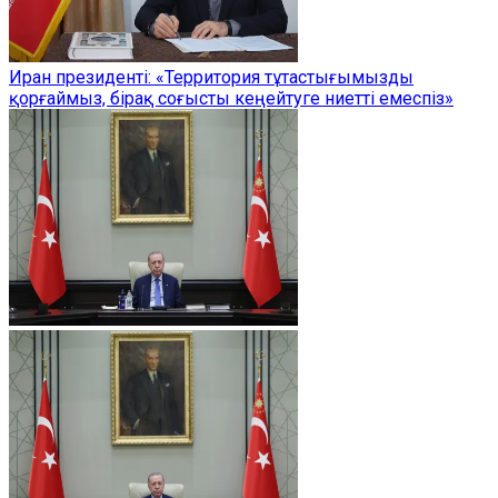
Иран президенті: «Территория тұтастығымызды
қорғаймыз, бірақ соғысты кеңейтуге ниетті емеспіз»