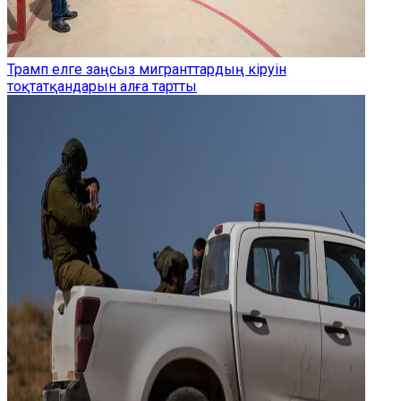
Трамп елге заңсыз мигранттардың кіруін
тоқтатқандарын алға тартты