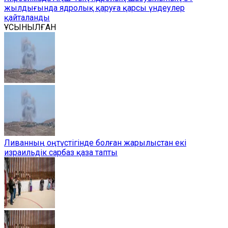
жылдығында ядролық қаруға қарсы үндеулер
қайталанды
ҰСЫНЫЛҒАН
Ливанның оңтүстігінде болған жарылыстан екі
израильдік сарбаз қаза тапты