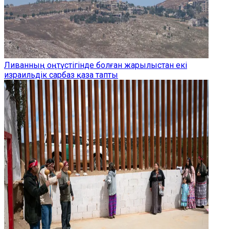
Ливанның оңтүстігінде болған жарылыстан екі
израильдік сарбаз қаза тапты