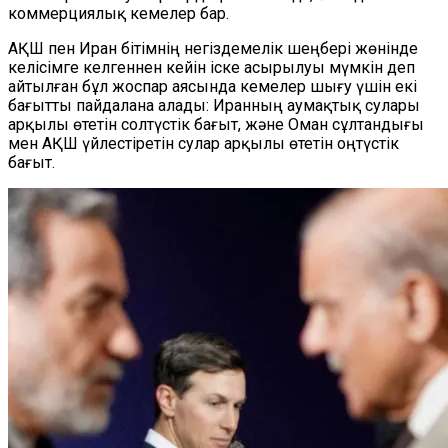
коммерциялық кемелер бар.
АҚШ пен Иран бітімнің негіздемелік шеңбері жөнінде
келісімге келгеннен кейін іске асырылуы мүмкін деп
айтылған бұл жоспар аясында кемелер шығу үшін екі
бағытты пайдалана алады: Иранның аумақтық сулары
арқылы өтетін солтүстік бағыт, және Оман сұлтандығы
мен АҚШ үйлестіретін сулар арқылы өтетін оңтүстік
бағыт.