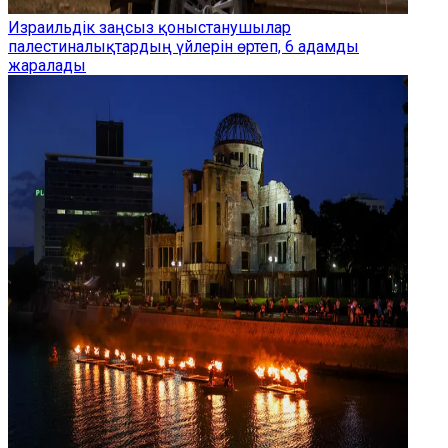
Израильдік заңсыз қоныстанушылар
палестиналықтардың үйлерін өртеп, 6 адамды
жаралады