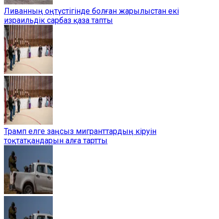
Ливанның оңтүстігінде болған жарылыстан екі
израильдік сарбаз қаза тапты
Трамп елге заңсыз мигранттардың кіруін
тоқтатқандарын алға тартты