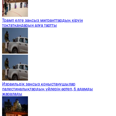
Трамп елге заңсыз мигранттардың кіруін
тоқтатқандарын алға тартты
Израильдік заңсыз қоныстанушылар
палестиналықтардың үйлерін өртеп, 6 адамды
жаралады