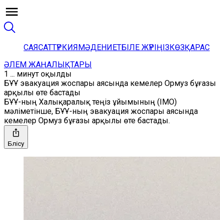
САЯСАТ
ТҮРКИЯ
МӘДЕНИЕТ
БІЛЕ ЖҮРІҢІЗ
КӨЗҚАРАС
ӘЛЕМ ЖАҢАЛЫҚТАРЫ
1 ... минут оқылды
БҰҰ эвакуация жоспары аясында кемелер Ормуз бұғазы
арқылы өте бастады
БҰҰ-ның Халықаралық теңіз ұйымының (IMO)
мәліметінше, БҰҰ-ның эвакуация жоспары аясында
кемелер Ормуз бұғазы арқылы өте бастады.
Бөлісу