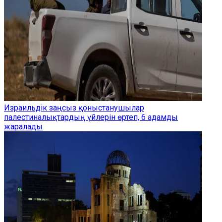
Израильдік заңсыз қоныстанушылар
палестиналықтардың үйлерін өртеп, 6 адамды
жаралады