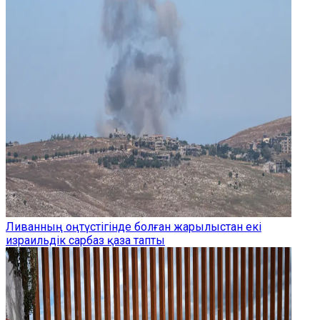
Ливанның оңтүстігінде болған жарылыстан екі
израильдік сарбаз қаза тапты