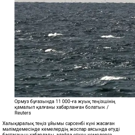
Ормуз бұғазында 11 000-ға жуық теңізшінің
қамалып қалғаны хабарланған болатын. /
Reuters
Халықаралық теңіз ұйымы сәрсенбі күні жасаған
мәлімдемесінде кемелердің жоспар аясында өтуді
бастағанын хабарлады, алайда өткен кемелерге