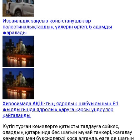
Израильдік заңсыз қоныстанушылар
палестиналықтардың үйлерін өртеп, 6 адамды
жаралады
Хиросимада АҚШ-тың ядролық шабуылының 81
жылдығында ядролық қаруға қарсы үндеулер
қайталанды
Күтіп тұрған кемелерге қатысты талдауға сәйкес,
олардың қатарында бес шағын мұнай танкері, жағалау
кемелері мен буксирлерді қоса алғанда, өзге де шағын