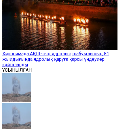
Хиросимада АҚШ-тың ядролық шабуылының 81
жылдығында ядролық қаруға қарсы үндеулер
қайталанды
ҰСЫНЫЛҒАН