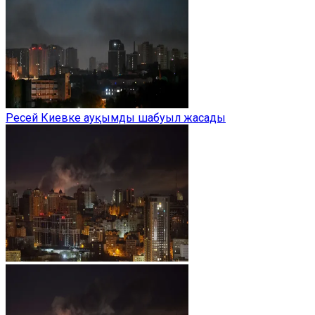
Ресей Киевке ауқымды шабуыл жасады