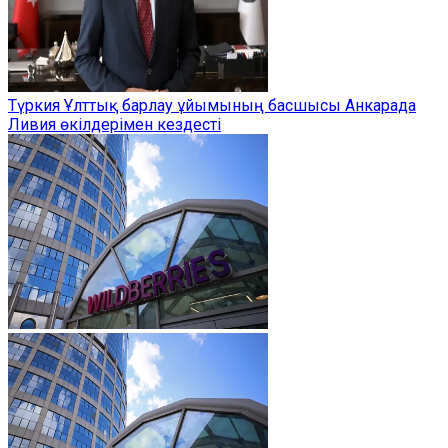
Түркия Ұлттық барлау ұйымының басшысы Анкарада
Ливия өкілдерімен кездесті