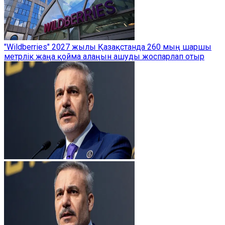
"Wildberries" 2027 жылы Қазақстанда 260 мың шаршы
метрлік жаңа қойма алаңын ашуды жоспарлап отыр