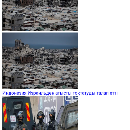
Индонезия Израильден атысты тоқтатуды талап етті