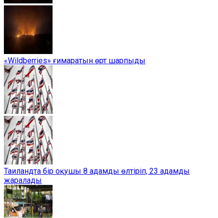
«Wildberries» ғимаратын өрт шарпыды
Таиландта бір оқушы 8 адамды өлтіріп, 23 адамды
жаралады