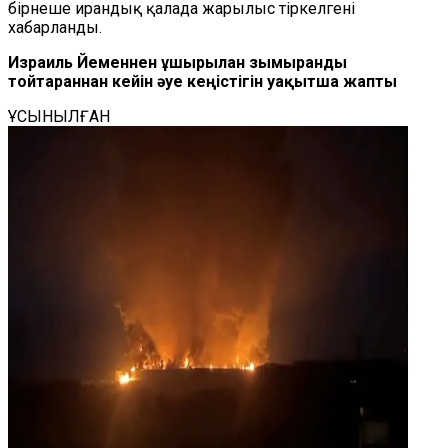
бірнеше ирандық қалада жарылыс тіркелгені
хабарланды.
Израиль Йеменнен ұшырылған зымыранды
тойтарғаннан кейін әуе кеңістігін уақытша жапты
ҰСЫНЫЛҒАН