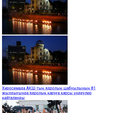
Хиросимада АҚШ-тың ядролық шабуылының 81
жылдығында ядролық қаруға қарсы үндеулер
қайталанды