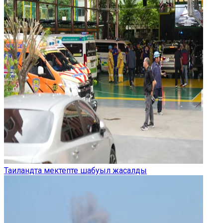
Таиландта мектепте шабуыл жасалды