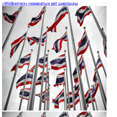
«Wildberries» ғимаратын өрт шарпыды