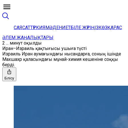
САЯСАТ
ТҮРКИЯ
МӘДЕНИЕТ
БІЛЕ ЖҮРІҢІЗ
КӨЗҚАРАС
ӘЛЕМ ЖАҢАЛЫҚТАРЫ
2 ... минут оқылды
Иран–Израиль қақтығысы ушыға түсті
Израиль Иран аумағындағы нысандарға, соның ішінде
Махшахр қаласындағы мұнай-химия кешеніне соққы
берді.
Бөлісу