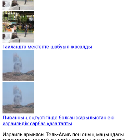
Таиландта мектепте шабуыл жасалды
Ливанның оңтүстігінде болған жарылыстан екі
израильдік сарбаз қаза тапты
Израиль армиясы Тель-Авив пен оның маңындағы