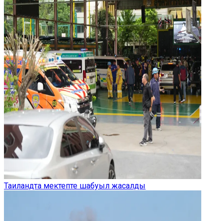
Таиландта мектепте шабуыл жасалды