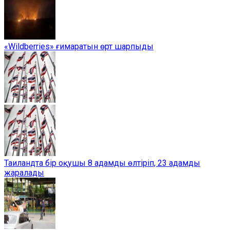
«Wildberries» ғимаратын өрт шарпыды
Таиландта бір оқушы 8 адамды өлтіріп, 23 адамды
жаралады