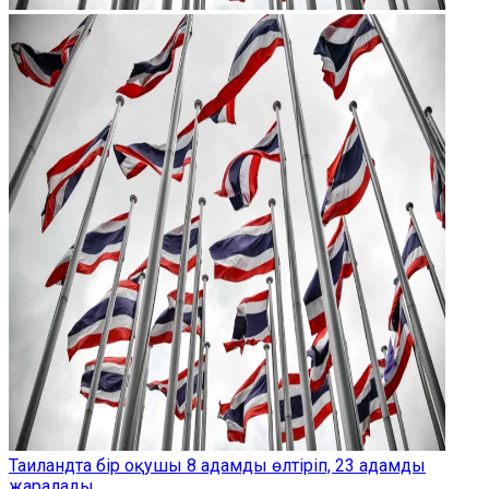
Таиландта бір оқушы 8 адамды өлтіріп, 23 адамды
жаралады