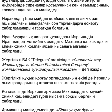
аудандарда, сондай-ақ елдің орталық және оңтүстік
өңірлерінде сиреналар қосылғаннан кейін зымыранның
тосқауылданғанын мәлімдеді.
Израильдің Ішкі майдан қолбасшылығы зымыран
ұшырылғаны анықталған соң тұрғындарға ескерту
хабарламаларын таратқан болатын.
Иран бұқаралық ақпарат құралдары Израильдің
Иранның оңтүстік-батысындағы Махшахр қаласындағы
мұнай-химия компаниясын нысанаға алғанын
хабарлады.
Жергілікті БАҚ “Telegram” желісінде:
«Сионистік жау
Махшахрдағы ‘Karoon Petrochemical Company’
компаниясына әуе шабуылын жасады»
, – деп жазды.
Жергілікті құқық қорғау органдарының өкілі де Израиль
зымырандарының аталған нысанға тигенін растады.
Өз кезегінде Израиль армиясы Махшахрдағы мұнай-
химия кешеніндегі түрлі нысанға соққы бергенін
хабарлады.
Армияның мәлімдемесінде:
«Біраз уақыт бұрын