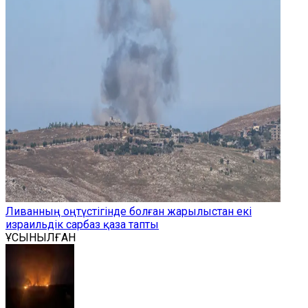
Ливанның оңтүстігінде болған жарылыстан екі
израильдік сарбаз қаза тапты
ҰСЫНЫЛҒАН