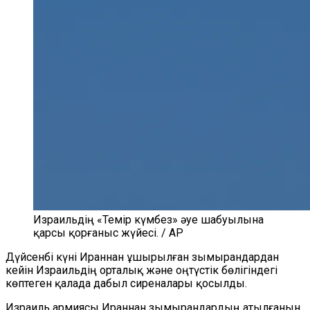
Израильдің «Темір күмбез» әуе шабуылына
қарсы қорғаныс жүйесі. / AP
Дүйсенбі күні Ираннан ұшырылған зымырандардан
кейін Израильдің орталық және оңтүстік бөлігіндегі
көптеген қалада дабыл сиреналары қосылды.
Израиль армиясы Ираннан зымырандардың атылғанын