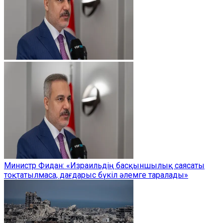
Министр Фидан: «Израильдің басқыншылық саясаты
тоқтатылмаса, дағдарыс бүкіл әлемге таралады»