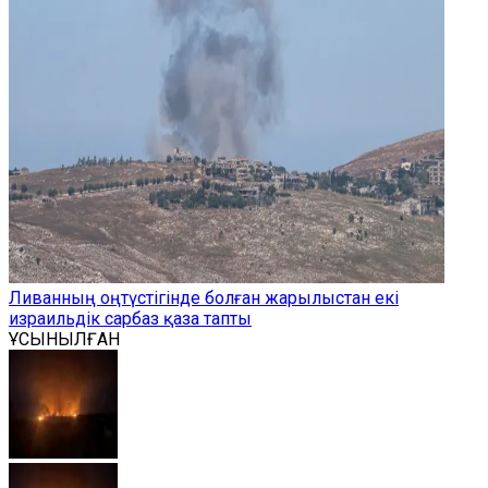
Ливанның оңтүстігінде болған жарылыстан екі
израильдік сарбаз қаза тапты
ҰСЫНЫЛҒАН