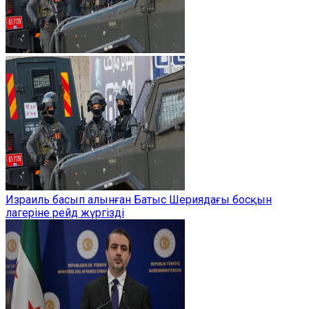
Израиль басып алынған Батыс Шериядағы босқын
лагеріне рейд жүргізді