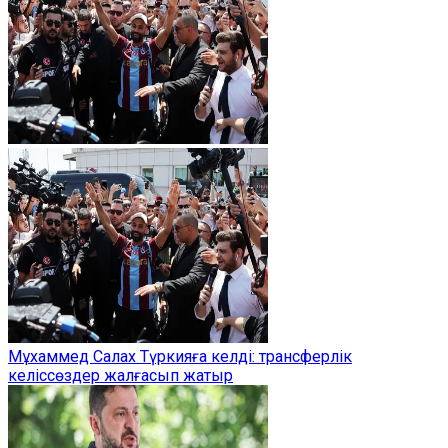
Мұхаммед Салах Түркияға келді: трансферлік
келіссөздер жалғасып жатыр