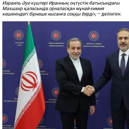
Израиль Әуе күштері Иранның оңтүстік-батысындағы
Махшахр қаласында орналасқан мұнай-химия
кешеніндегі бірнеше нысанға соққы берді»
, – делінген.