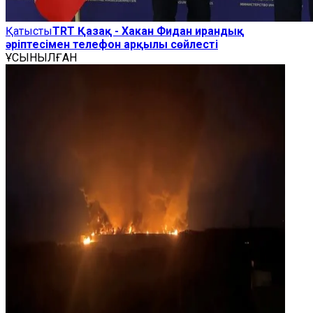
Қатысты
TRT Қазақ - Хакан Фидан ирандық
әріптесімен телефон арқылы сөйлесті
ҰСЫНЫЛҒАН