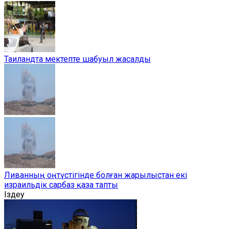
Таиландта мектепте шабуыл жасалды
Ливанның оңтүстігінде болған жарылыстан екі
израильдік сарбаз қаза тапты
Іздеу