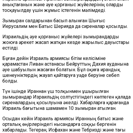
анықтағанын және әуе қорғаныс жүйелерінің оларды
тосқауылдау үшін жұмыс істегенін мәлімдеді.
Зымыран салдарынан басып алынған Шығыс
Иерусалим мен Батыс Шерияда да сиреналар қосылды.
Израильдің әуе қорғаныс жүйелері зымырандарды
жоюға әрекет жасап жатқан кезде жарылыс дауыстары
естілді.
Бұған дейін Израиль армиясы бітім келісіміне
қарамастан Ливан астанасы Бейруттың Дахия ауданына
әуе шабуылын жасаған болатын. Бұл оқиға ирандық
шенеуніктердің жауап қайтаруға уәде беруіне себеп
болды.
Түн ішінде Ираннан үш толқынмен ұшырылған
зымырандар Израильдің солтүстігіндегі көптеген қалада
сиреналардың қосылуына әкелді. Хабарларға қарағанда
Израиль бағытына шамамен 10 зымыран атылған.
Осыдан кейін Израиль армиясы Иранның батыс және
орталық өңірлеріндегі нысандарға соққы бергенін
хабарлады. Тегеран, Исфахан және Тебризді және тағы