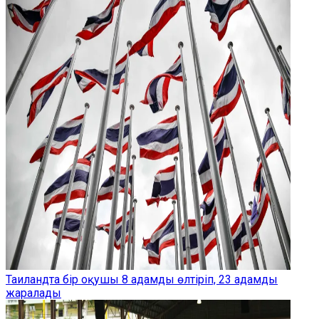
Таиландта бір оқушы 8 адамды өлтіріп, 23 адамды
жаралады