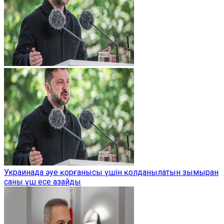
Украинада әуе қорғанысы үшін қолданылатын зымыран
саны үш есе азайды