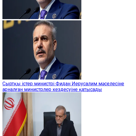
Сыртқы істер министрі Фидан Иерусалим мәселесіне
арналған министрлер кездесуіне қатысады