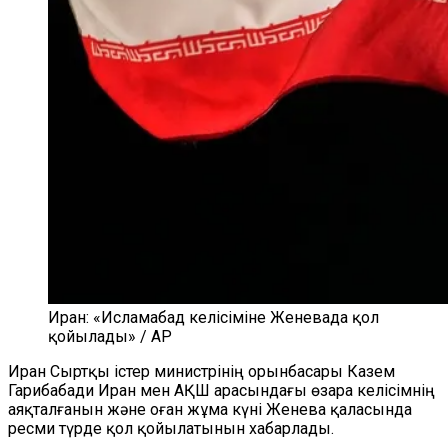
Иран: «Исламабад келісіміне Женевада қол
қойылады» / AP
Иран Сыртқы істер министрінің орынбасары Казем
Гарибабади Иран мен АҚШ арасындағы өзара келісімнің
аяқталғанын және оған жұма күні Женева қаласында
ресми түрде қол қойылатынын хабарлады.