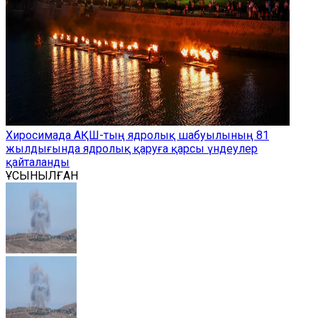
Хиросимада АҚШ-тың ядролық шабуылының 81
жылдығында ядролық қаруға қарсы үндеулер
қайталанды
ҰСЫНЫЛҒАН