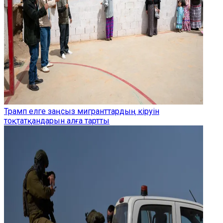
Трамп елге заңсыз мигранттардың кіруін
тоқтатқандарын алға тартты