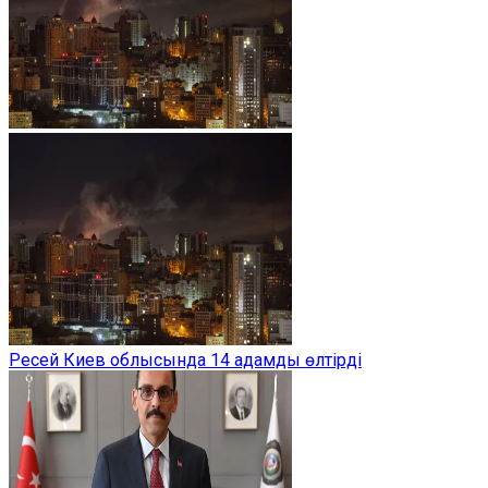
Ресей Киев облысында 14 адамды өлтірді