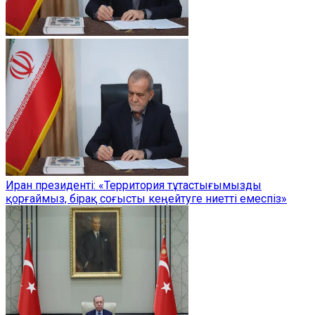
Иран президенті: «Территория тұтастығымызды
қорғаймыз, бірақ соғысты кеңейтуге ниетті емеспіз»