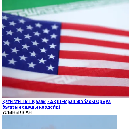
Қатысты
TRT Қазақ - АҚШ–Иран жобасы Ормуз
бұғазын ашуды көздейді
ҰСЫНЫЛҒАН