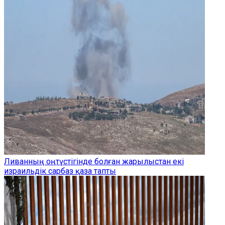
Ливанның оңтүстігінде болған жарылыстан екі
израильдік сарбаз қаза тапты