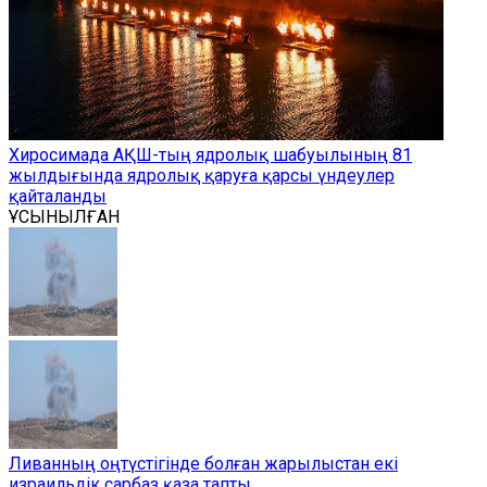
Хиросимада АҚШ-тың ядролық шабуылының 81
жылдығында ядролық қаруға қарсы үндеулер
қайталанды
ҰСЫНЫЛҒАН
Ливанның оңтүстігінде болған жарылыстан екі
израильдік сарбаз қаза тапты