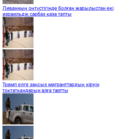
Ливанның оңтүстігінде болған жарылыстан екі
израильдік сарбаз қаза тапты
Трамп елге заңсыз мигранттардың кіруін
тоқтатқандарын алға тартты