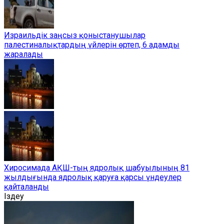
Израильдік заңсыз қоныстанушылар
палестиналықтардың үйлерін өртеп, 6 адамды
жаралады
Хиросимада АҚШ-тың ядролық шабуылының 81
жылдығында ядролық қаруға қарсы үндеулер
қайталанды
Іздеу