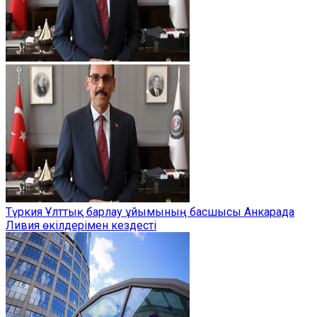
Түркия Ұлттық барлау ұйымының басшысы Анкарада
Ливия өкілдерімен кездесті