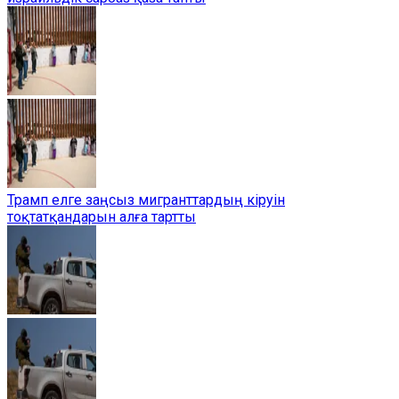
Трамп елге заңсыз мигранттардың кіруін
тоқтатқандарын алға тартты