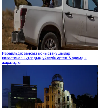
Израильдік заңсыз қоныстанушылар
палестиналықтардың үйлерін өртеп, 6 адамды
жаралады