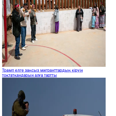
Трамп елге заңсыз мигранттардың кіруін
тоқтатқандарын алға тартты