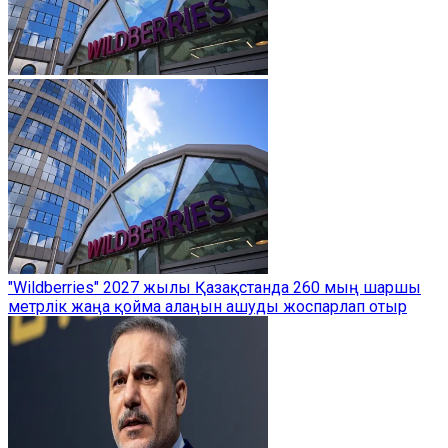
"Wildberries" 2027 жылы Қазақстанда 260 мың шаршы
метрлік жаңа қойма алаңын ашуды жоспарлап отыр