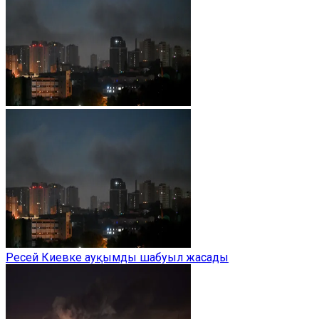
Ресей Киевке ауқымды шабуыл жасады