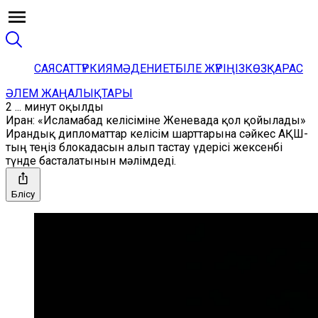
САЯСАТ
ТҮРКИЯ
МӘДЕНИЕТ
БІЛЕ ЖҮРІҢІЗ
КӨЗҚАРАС
ӘЛЕМ ЖАҢАЛЫҚТАРЫ
2 ... минут оқылды
Иран: «Исламабад келісіміне Женевада қол қойылады»
Ирандық дипломаттар келісім шарттарына сәйкес АҚШ-
тың теңіз блокадасын алып тастау үдерісі жексенбі
түнде басталатынын мәлімдеді.
Бөлісу