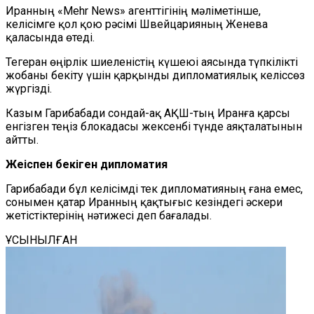
Иранның «Mehr News» агенттігінің мәліметінше,
келісімге қол қою рәсімі Швейцарияның Женева
қаласында өтеді.
Тегеран өңірлік шиеленістің күшеюі аясында түпкілікті
жобаны бекіту үшін қарқынды дипломатиялық келіссөз
жүргізді.
Казым Гарибабади сондай-ақ АҚШ-тың Иранға қарсы
енгізген теңіз блокадасы жексенбі түнде аяқталатынын
айтты.
Жеңіспен бекіген дипломатия
Гарибабади бұл келісімді тек дипломатияның ғана емес,
сонымен қатар Иранның қақтығыс кезіндегі әскери
жетістіктерінің нәтижесі деп бағалады.
ҰСЫНЫЛҒАН