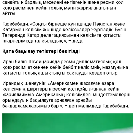
санайтын барлық мәселені енгізгенін және ресми қол
қою рәсімінен кейін толық мәтін жарияланатынын
айтты.
Гарибабади: «Соңғы бірнеше күн ішінде Пәкістан және
Катармен келісім жөнінде келіссөздер жүргіздік. Бүгін
Тегеранда Катар делегациясымен келісімге қатысты
пікірлерімізді талқыладық », – деді.
Қатаң бақылау тетіктері бекітілді
Иран билігі Швейцарияда ресми дипломатиялық қол
қою рәсімі өткеннен кейін бейбіт келісімнің мазмұнына
қатысты толық ашықтықты сақтауды көздеп отыр.
Ирандық шенеунік: «Америкамен жасалған өзара
келісімнің шарттарын ресми қол қойылғаннан кейін
жариялаймыз. Американың келісімдегі міндеттемелерін
орындауын бақылауға арналған арнайы
бағдарламаларымыз бар », – деп мәлімдеді Гарибабади.