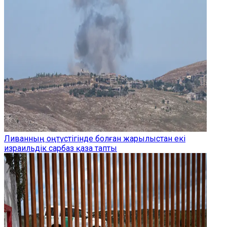
Ливанның оңтүстігінде болған жарылыстан екі
израильдік сарбаз қаза тапты