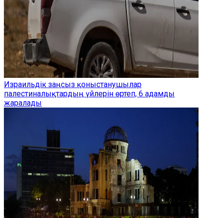
Израильдік заңсыз қоныстанушылар
палестиналықтардың үйлерін өртеп, 6 адамды
жаралады