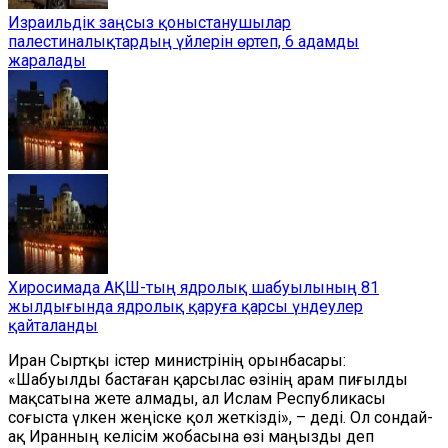
Израильдік заңсыз қоныстанушылар
палестиналықтардың үйлерін өртеп, 6 адамды
жаралады
Хиросимада АҚШ-тың ядролық шабуылының 81
жылдығында ядролық қаруға қарсы үндеулер
қайталанды
Иран Сыртқы істер министрінің орынбасары:
«Шабуылды бастаған қарсылас өзінің арам пиғылды
мақсатына жете алмады, ал Ислам Республикасы
соғыста үлкен жеңіске қол жеткізді», – деді. Ол сондай-
ақ Иранның келісім жобасына өзі маңызды деп