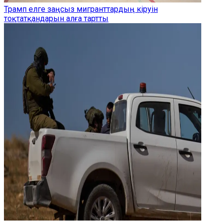
Трамп елге заңсыз мигранттардың кіруін
тоқтатқандарын алға тартты