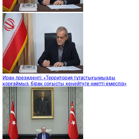
Иран президенті: «Территория тұтастығымызды
қорғаймыз, бірақ соғысты кеңейтуге ниетті емеспіз»