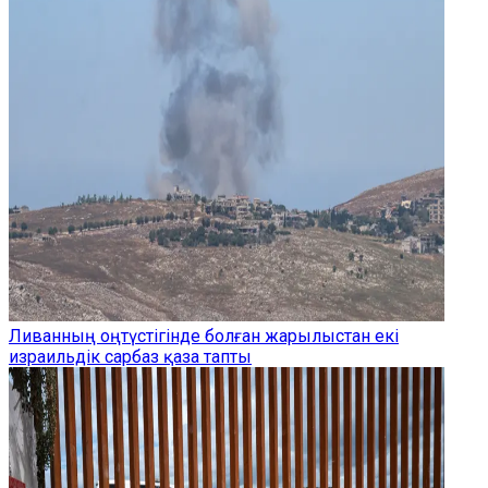
Ливанның оңтүстігінде болған жарылыстан екі
израильдік сарбаз қаза тапты