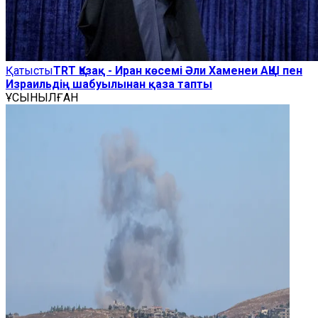
Қатысты
TRT Қазақ - Иран көсемі Әли Хаменеи АҚШ пен
Израильдің шабуылынан қаза тапты
ҰСЫНЫЛҒАН