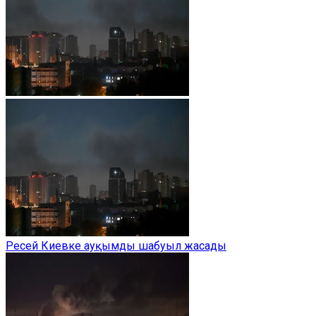
Ресей Киевке ауқымды шабуыл жасады