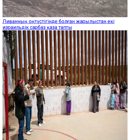
Ливанның оңтүстігінде болған жарылыстан екі
израильдік сарбаз қаза тапты