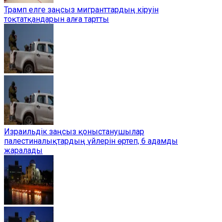
Трамп елге заңсыз мигранттардың кіруін
тоқтатқандарын алға тартты
Израильдік заңсыз қоныстанушылар
палестиналықтардың үйлерін өртеп, 6 адамды
жаралады