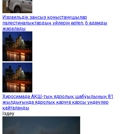
Израильдік заңсыз қоныстанушылар
палестиналықтардың үйлерін өртеп, 6 адамды
жаралады
Хиросимада АҚШ-тың ядролық шабуылының 81
жылдығында ядролық қаруға қарсы үндеулер
қайталанды
Іздеу