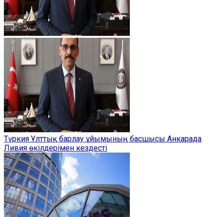
Түркия Ұлттық барлау ұйымының басшысы Анкарада
Ливия өкілдерімен кездесті