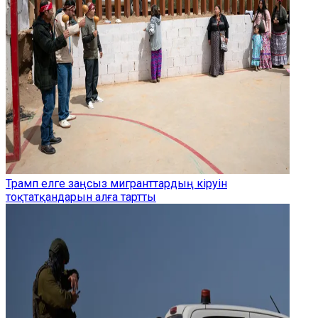
Трамп елге заңсыз мигранттардың кіруін
тоқтатқандарын алға тартты