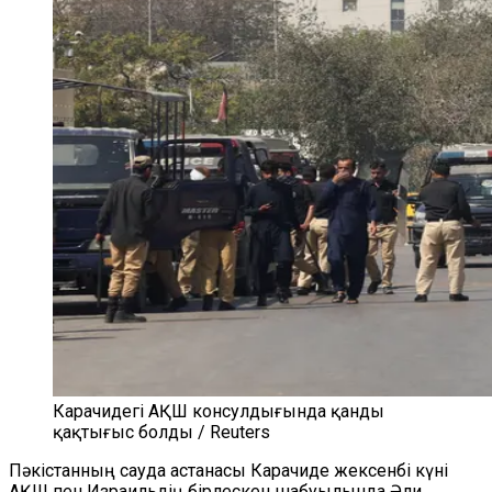
Карачидегі АҚШ консулдығында қанды
қақтығыс болды / Reuters
Пәкістанның сауда астанасы Карачиде жексенбі күні
АҚШ пен Израильдің бірлескен шабуылында Әли