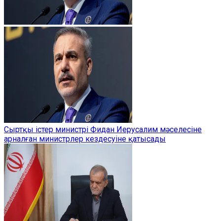
Сыртқы істер министрі Фидан Иерусалим мәселесіне
арналған министрлер кездесуіне қатысады