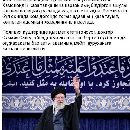
Хаменеидің қаза тапқанына наразылық білдірген ашулы
топ пен полиция арасында қақтығыс шықты. Ресми өкіл
бұл оқиғада кем дегенде тоғыз адамның қаза тауып,
көптеген адамның жараланғанын растады.
Полиция күштерінде қызмет ететін хирург, доктор
Сумайя Сайед «Анадолы» агенттігіне берген сұхбатында
оқ жарақаты бар алты адамның мәйіті ауруханаға
жеткізілгенін айтты.