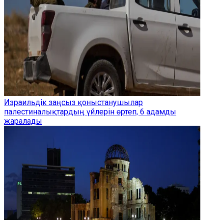
Израильдік заңсыз қоныстанушылар
палестиналықтардың үйлерін өртеп, 6 адамды
жаралады