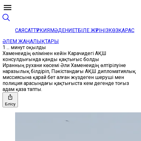
САЯСАТ
ТҮРКИЯ
МӘДЕНИЕТ
БІЛЕ ЖҮРІҢІЗ
КӨЗҚАРАС
ӘЛЕМ ЖАҢАЛЫҚТАРЫ
1 ... минут оқылды
Хаменеидің өлімінен кейін Карачидегі АҚШ
консулдығында қанды қақтығыс болды
Иранның рухани көсемі Әли Хаменеидің өлтірілуіне
наразылық білдіріп, Пәкістандағы АҚШ дипломатиялық
миссиясына қарай бет алған жүздеген шеруші мен
полиция арасындағы қақтығыста кем дегенде тоғыз
адам қаза тапты.
Бөлісу