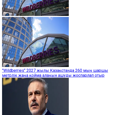
"Wildberries" 2027 жылы Қазақстанда 260 мың шаршы
метрлік жаңа қойма алаңын ашуды жоспарлап отыр