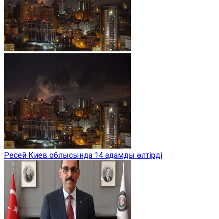
Ресей Киев облысында 14 адамды өлтірді