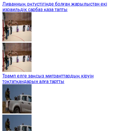
Ливанның оңтүстігінде болған жарылыстан екі
израильдік сарбаз қаза тапты
Трамп елге заңсыз мигранттардың кіруін
тоқтатқандарын алға тартты