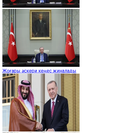
Жоғары әскери кеңес жиналады