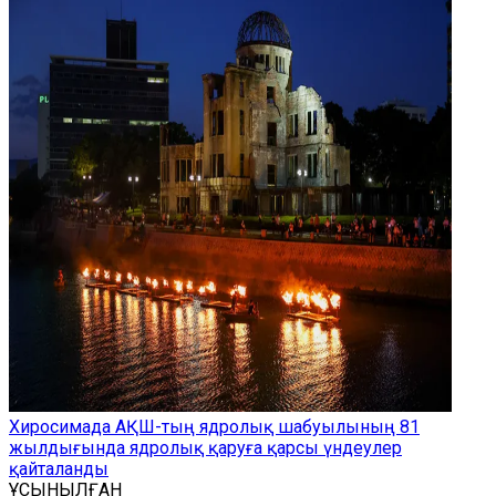
Хиросимада АҚШ-тың ядролық шабуылының 81
жылдығында ядролық қаруға қарсы үндеулер
қайталанды
ҰСЫНЫЛҒАН