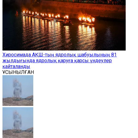
Хиросимада АҚШ-тың ядролық шабуылының 81
жылдығында ядролық қаруға қарсы үндеулер
қайталанды
ҰСЫНЫЛҒАН