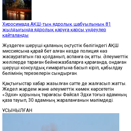
Хиросимада АҚШ-тың ядролық шабуылының 81
жылдығында ядролық қаруға қарсы үндеулер
қайталанды
Жүздеген шеруші қаланың оңтүстік бөлігіндегі АҚШ
миссиясына қарай бет алған кезде полиция көз
жасаурататын газ қолданып, аспанға оқ атты. Әлеуметтік
желілерде тараған бейнежазбаларға қарағанда, ондаған
шеруші консулдық ғимаратына басып кіріп, қабылдау
бөлімінің терезелерін сындырған.
Қақтығыстар хабар жазылған сәтте де жалғасып жатты.
Жедел жәрдем және әлеуметтік көмек көрсететін
«Эдхи» қорының төрағасы Файсал Эдхи тоғыз адамның
қаза тауып, 30 адамның жараланғанын мәлімдеді.
ҰСЫНЫЛҒАН