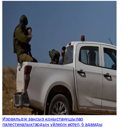
Израильдік заңсыз қоныстанушылар
палестиналықтардың үйлерін өртеп, 6 адамды