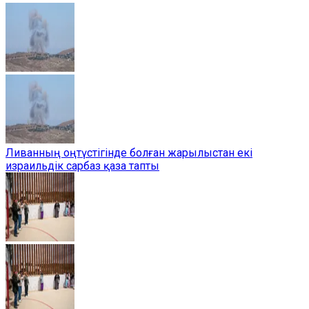
Ливанның оңтүстігінде болған жарылыстан екі
израильдік сарбаз қаза тапты