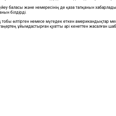
йеу баласы және немересінің де қаза тапқанын хабарлады.
нын білдірді.
 тобы өлтірген немесе мүгедек еткен американдықтар мен 
ін таңертең ұйымдастырған қуатты әрі кенеттен жасалған