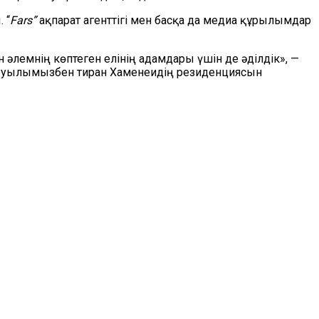
 “
Fars”
ақпарат агенттігі мен басқа да медиа құрылымдар
әлемнің көптеген елінің адамдары үшін де әділдік», —
 шабуылымызбен тиран Хаменеидің резиденциясын