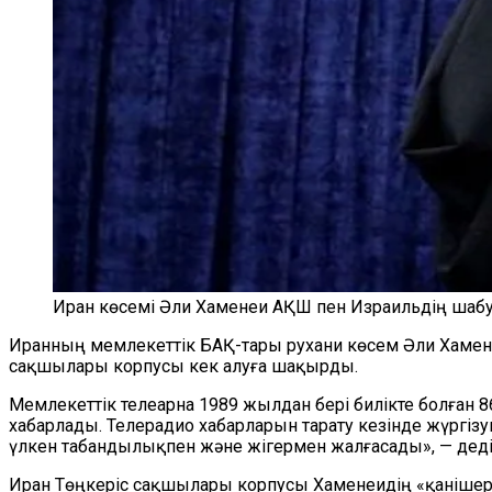
Иран көсемі Әли Хаменеи АҚШ пен Израильдің шабу
Иранның мемлекеттік БАҚ-тары рухани көсем Әли Хамен
сақшылары корпусы кек алуға шақырды.
Мемлекеттік телеарна 1989 жылдан бері билікте болған 8
хабарлады. Телерадио хабарларын тарату кезінде жүргі
үлкен табандылықпен және жігермен жалғасады», — деді
Иран Төңкеріс сақшылары корпусы Хаменеидің «қанішерл