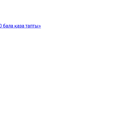
 бала қаза тапты»