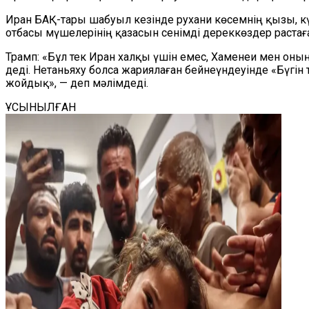
Иран БАҚ-тары шабуыл кезінде рухани көсемнің қызы, кү
отбасы мүшелерінің қазасын сенімді дереккөздер растаға
Трамп: «Бұл тек Иран халқы үшін емес, Хаменеи мен оның
деді. Нетаньяху болса жариялаған бейнеүндеуінде «Бүг
жойдық», — деп мәлімдеді.
ҰСЫНЫЛҒАН