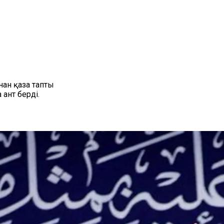
ан қаза тапты
 ант берді.