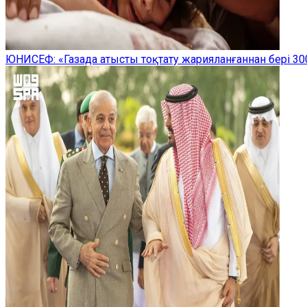
ЮНИСЕФ: «Газада атысты тоқтату жарияланғаннан бері 300