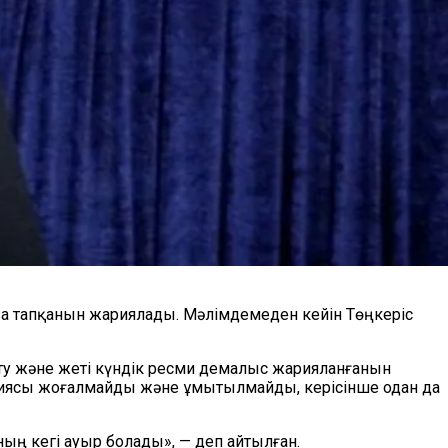
 тапқанын жариялады. Мәлімдемеден кейін Төңкеріс
тұту және жеті күндік ресми демалыс жарияланғанын
ссиясы жоғалмайды және ұмытылмайды, керісінше одан да
ң кегі ауыр болады», — деп айтылған.