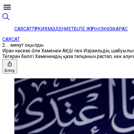
САЯСАТ
ТҮРКИЯ
МӘДЕНИЕТ
БІЛЕ ЖҮРІҢІЗ
КӨЗҚАРАС
САЯСАТ
2 ... минут оқылды
Иран көсемі Әли Хаменеи АҚШ пен Израильдің шабуылын
Тегеран билігі Хаменеидің қаза тапқанын растап, кек алуға
Бөлісу