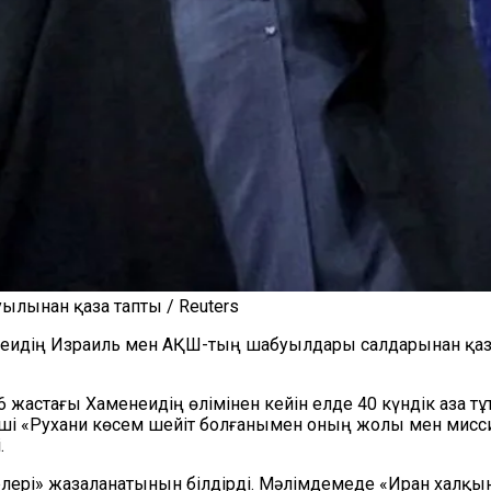
ылынан қаза тапты / Reuters
еидің Израиль мен АҚШ-тың шабуылдары салдарынан қаза
6 жастағы Хаменеидің өлімінен кейін елде 40 күндік аза 
зуші «Рухани көсем шейіт болғанымен оның жолы мен ми
.
ері» жазаланатынын білдірді. Мәлімдемеде «Иран халқыны