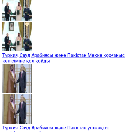
Түркия, Сауд Арабиясы және Пәкістан Мекке қорғаныс
келісіміне қол қойды
Түркия, Сауд Арабиясы және Пәкістан үшжақты