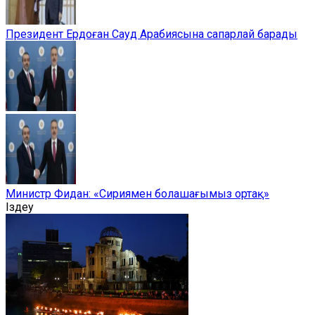
Президент Ердоған Сауд Арабиясына сапарлай барады
Министр Фидан: «Сириямен болашағымыз ортақ»
Іздеу