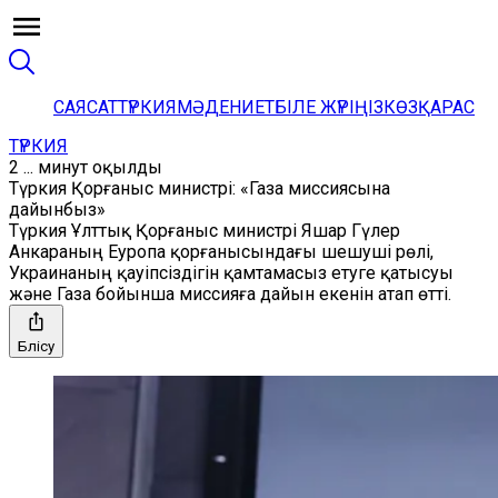
САЯСАТ
ТҮРКИЯ
МӘДЕНИЕТ
БІЛЕ ЖҮРІҢІЗ
КӨЗҚАРАС
ТҮРКИЯ
2 ... минут оқылды
Түркия Қорғаныс министрі: «Газа миссиясына
дайынбыз»
Түркия Ұлттық Қорғаныс министрі Яшар Гүлер
Анкараның Еуропа қорғанысындағы шешуші рөлі,
Украинаның қауіпсіздігін қамтамасыз етуге қатысуы
және Газа бойынша миссияға дайын екенін атап өтті.
Бөлісу