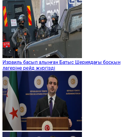
Израиль басып алынған Батыс Шериядағы босқын
лагеріне рейд жүргізді