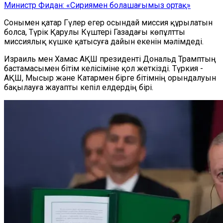
Министр Фидан: «Сириямен болашағымыз ортақ»
Сонымен қатар Гүлер егер осындай миссия құрылатын
болса, Түрік Қарулы Күштері Газадағы көпұлтты
миссиялық күшке қатысуға дайын екенін мәлімдеді.
Израиль мен Хамас АҚШ президенті Дональд Трамптың
бастамасымен бітім келісіміне қол жеткізді. Түркия -
АҚШ, Мысыр және Катармен бірге бітімнің орындалуын
бақылауға жауапты кепіл елдердің бірі.