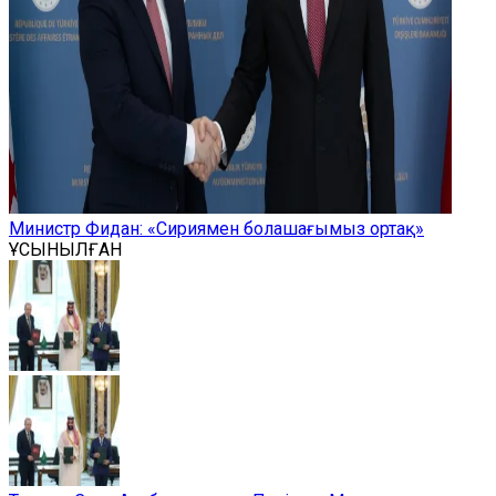
Министр Фидан: «Сириямен болашағымыз ортақ»
ҰСЫНЫЛҒАН