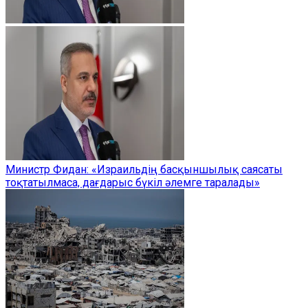
Министр Фидан: «Израильдің басқыншылық саясаты
тоқтатылмаса, дағдарыс бүкіл әлемге таралады»