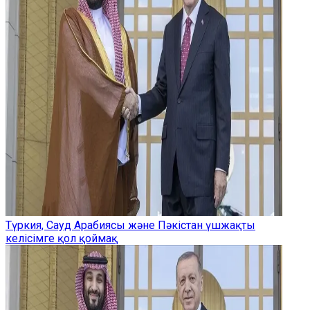
Түркия, Сауд Арабиясы және Пәкістан үшжақты
келісімге қол қоймақ