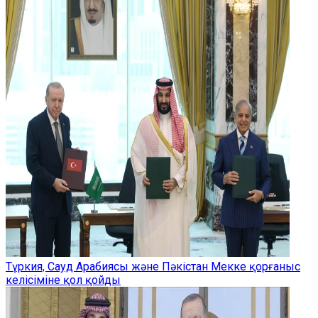
Түркия, Сауд Арабиясы және Пәкістан Мекке қорғаныс
келісіміне қол қойды