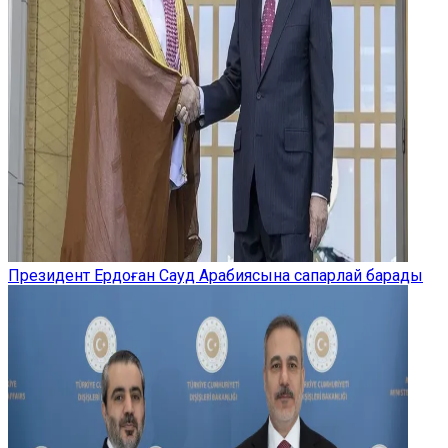
Президент Ердоған Сауд Арабиясына сапарлай барады