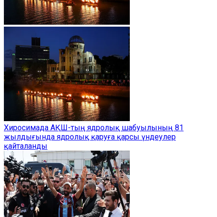
Хиросимада АҚШ-тың ядролық шабуылының 81
жылдығында ядролық қаруға қарсы үндеулер
қайталанды