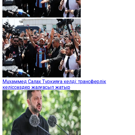
Мұхаммед Салах Түркияға келді: трансферлік
келіссөздер жалғасып жатыр