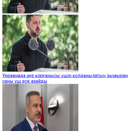
Украинада әуе қорғанысы үшін қолданылатын зымыран
саны үш есе азайды