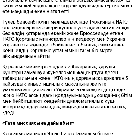
қатысуы жаһандық және өңірлік қауіпсіздік тұрғысынан
өте маңызды екенін атап өтті.
Гүлер бейсенбі күнгі мәлімдемесінде Түркияның НАТО
операцияларына әскери күшпен үлес қосатын алғашқы
бес елдің қатарында екенін және Брюссельде өткен
НАТО Қорғаныс министрлерінің кездесуі мен Украина
қорғанысы жөніндегі байланыс тобының саммитінен
кейін елдің қорғаныс ұстанымын тағы бір мәрте
айқындағанын айтты.
Қорғаныс министрі сондай-ақ Анкараның қарулы
күштерін заманауи жүйелермен жаңғыртуға деген
табандылығын және НАТО-ның қорғанысқа арналған 5
пайыздық инвестициялық мақсатына жетуге
ұмтылысын қайталап, «Украинаға екіжақты деңгейде
және НАТО аясындағы қолдауымыздың, сондай-ақ бітім
мен бейбітшілікті көздейтін дипломатиялық күш-
жігерге қолдауымыздың маңыздылығын атап өттік»,
-деді.
«Газа миссиясына дайынбыз»
Қорғаныс министрі Яшар Гүлер Газадағы бітімге