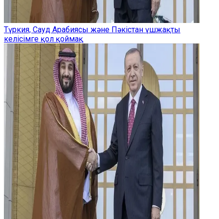
Түркия, Сауд Арабиясы және Пәкістан үшжақты
келісімге қол қоймақ