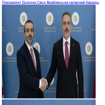
Президент Ердоған Сауд Арабиясына сапарлай барады