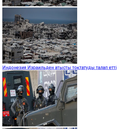
Индонезия Израильден атысты тоқтатуды талап етті