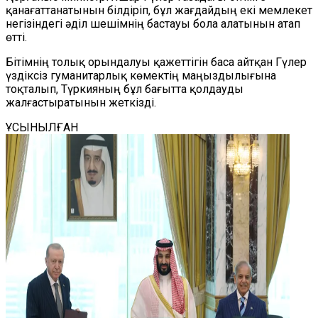
қанағаттанатынын білдіріп, бұл жағдайдың екі мемлекет
негізіндегі әділ шешімнің бастауы бола алатынын атап
өтті.
Бітімнің толық орындалуы қажеттігін баса айтқан Гүлер
үздіксіз гуманитарлық көмектің маңыздылығына
тоқталып, Түркияның бұл бағытта қолдауды
жалғастыратынын жеткізді.
ҰСЫНЫЛҒАН