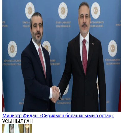
Министр Фидан: «Сириямен болашағымыз ортақ»
ҰСЫНЫЛҒАН