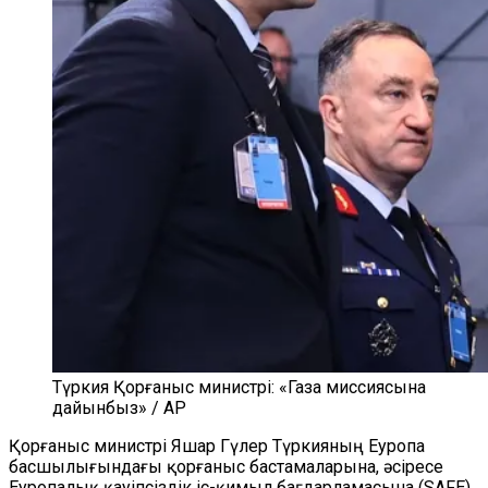
Түркия Қорғаныс министрі: «Газа миссиясына
дайынбыз» / AP
Қорғаныс министрі Яшар Гүлер Түркияның Еуропа
басшылығындағы қорғаныс бастамаларына, әсіресе
Еуропалық қауіпсіздік іс-қимыл бағдарламасына (SAFE)