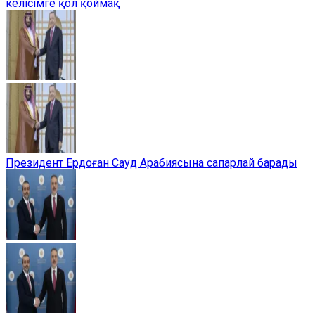
келісімге қол қоймақ
Президент Ердоған Сауд Арабиясына сапарлай барады