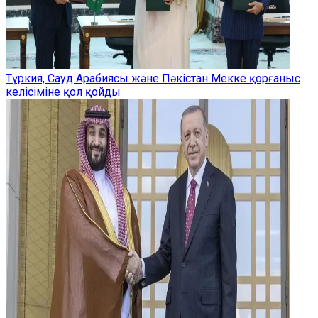
Түркия, Сауд Арабиясы және Пәкістан Мекке қорғаныс
келісіміне қол қойды