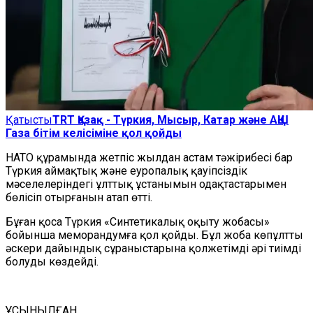
Қатысты
TRT Қазақ - Түркия, Мысыр, Катар және АҚШ
Газа бітім келісіміне қол қойды
НАТО құрамында жетпіс жылдан астам тәжірибесі бар
Түркия аймақтық және еуропалық қауіпсіздік
мәселелеріндегі ұлттық ұстанымын одақтастарымен
бөлісіп отырғанын атап өтті.
Бұған қоса Түркия «Синтетикалық оқыту жобасы»
бойынша меморандумға қол қойды. Бұл жоба көпұлтты
әскери дайындық сұраныстарына қолжетімді әрі тиімді
болуды көздейді.
ҰСЫНЫЛҒАН