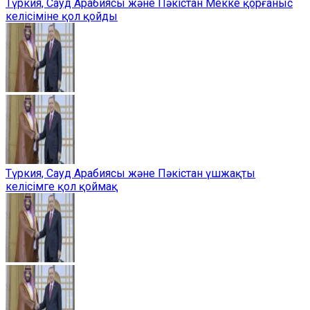
Түркия, Сауд Арабиясы және Пәкістан Мекке қорғаныс
келісіміне қол қойды
Түркия, Сауд Арабиясы және Пәкістан үшжақты
келісімге қол қоймақ