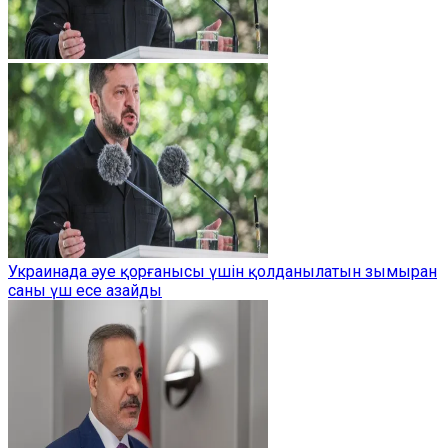
Украинада әуе қорғанысы үшін қолданылатын зымыран
саны үш есе азайды