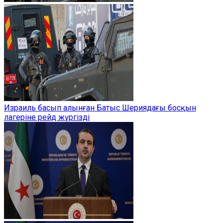
Израиль басып алынған Батыс Шериядағы босқын
лагеріне рейд жүргізді