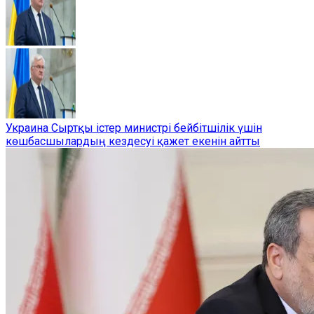
Украина Сыртқы істер министрі бейбітшілік үшін
көшбасшылардың кездесуі қажет екенін айтты