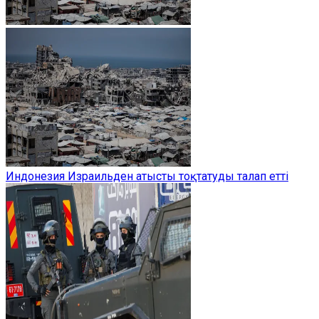
Индонезия Израильден атысты тоқтатуды талап етті