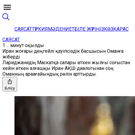
САЯСАТ
ТҮРКИЯ
МӘДЕНИЕТ
БІЛЕ ЖҮРІҢІЗ
КӨЗҚАРАС
САЯСАТ
1 ... минут оқылды
Иран жоғары деңгейлі қауіпсіздік басшысын Оманға
жіберді
Лариджанидің Маскатқа сапары өткен жылғы соғыстан
кейін өткен алғашқы Иран-АҚШ диалогынан соң
Оманның араағайындық рөлін арттырды.
Бөлісу