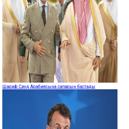
Шариф Сауд Арабиясына сапарын бастады