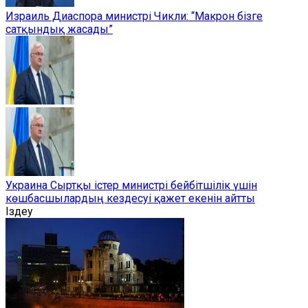
Израиль Диаспора министрі Чикли: “Макрон бізге
сатқындық жасады”
Украина Сыртқы істер министрі бейбітшілік үшін
көшбасшылардың кездесуі қажет екенін айтты
Іздеу