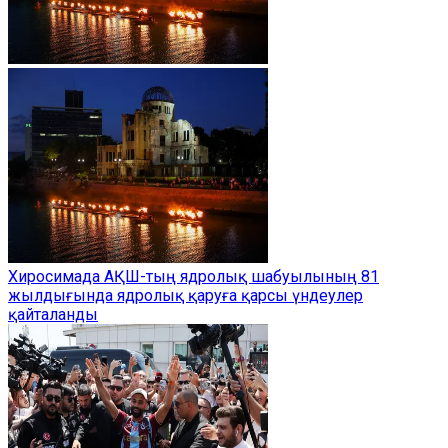
Хиросимада АҚШ-тың ядролық шабуылының 81
жылдығында ядролық қаруға қарсы үндеулер
қайталанды