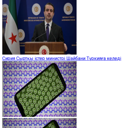
Сирия Сыртқы істер министрі Шайбани Түркияға келеді