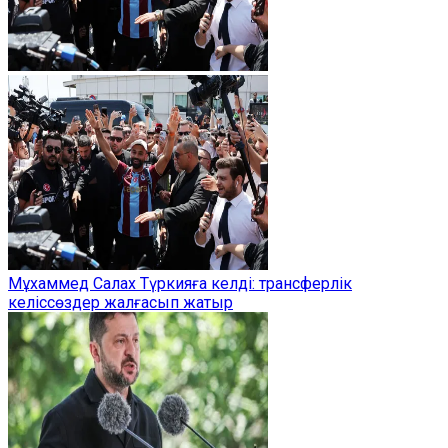
Мұхаммед Салах Түркияға келді: трансферлік
келіссөздер жалғасып жатыр