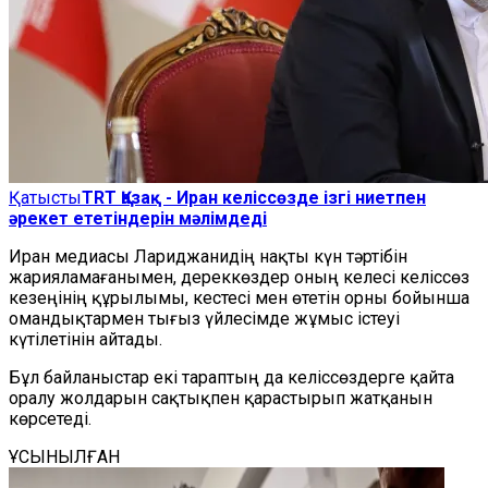
Қатысты
TRT Қазақ - Иран келіссөзде ізгі ниетпен
әрекет ететіндерін мәлімдеді
Иран медиасы Лариджанидің нақты күн тәртібін
жарияламағанымен, дереккөздер оның келесі келіссөз
кезеңінің құрылымы, кестесі мен өтетін орны бойынша
омандықтармен тығыз үйлесімде жұмыс істеуі
күтілетінін айтады.
Бұл байланыстар екі тараптың да келіссөздерге қайта
оралу жолдарын сақтықпен қарастырып жатқанын
көрсетеді.
ҰСЫНЫЛҒАН