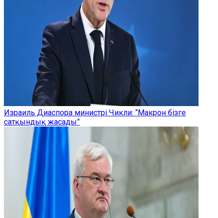
Израиль Диаспора министрі Чикли: “Макрон бізге
сатқындық жасады”