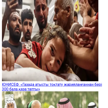
ЮНИСЕФ: «Газада атысты тоқтату жарияланғаннан бері
300 бала қаза тапты»