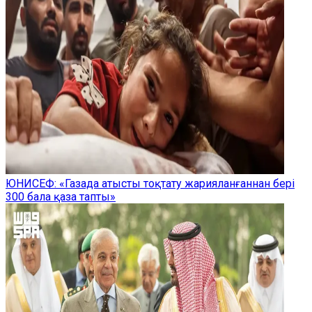
ЮНИСЕФ: «Газада атысты тоқтату жарияланғаннан бері
300 бала қаза тапты»