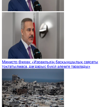
Министр Фидан: «Израильдің басқыншылық саясаты
тоқтатылмаса, дағдарыс бүкіл әлемге таралады»