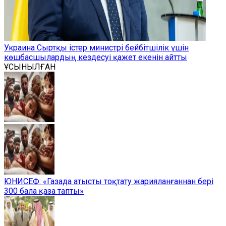
Украина Сыртқы істер министрі бейбітшілік үшін
көшбасшылардың кездесуі қажет екенін айтты
ҰСЫНЫЛҒАН
ЮНИСЕФ: «Газада атысты тоқтату жарияланғаннан бері
300 бала қаза тапты»