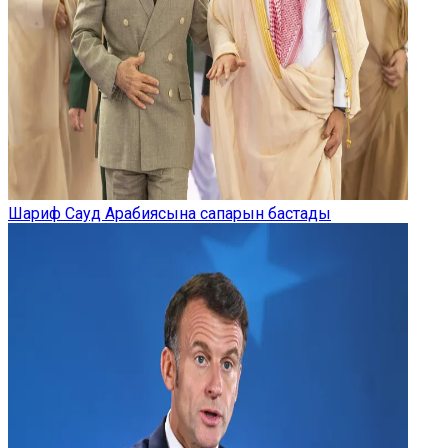
Шариф Сауд Арабиясына сапарын бастады