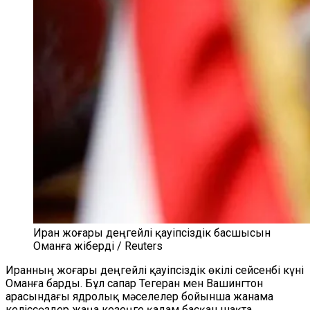
Иран жоғары деңгейлі қауіпсіздік басшысын
Оманға жіберді / Reuters
Иранның жоғары деңгейлі қауіпсіздік өкілі сейсенбі күні
Оманға барды. Бұл сапар Тегеран мен Вашингтон
арасындағы ядролық мәселелер бойынша жанама
келіссөздер жаңа кезеңге қадам басқан шақта