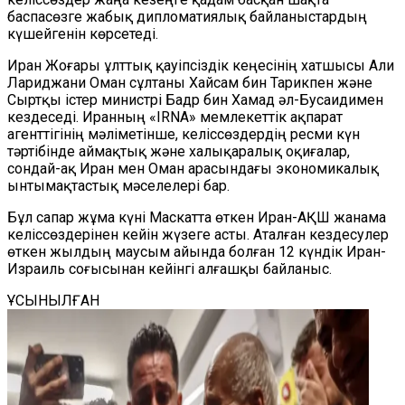
баспасөзге жабық дипломатиялық байланыстардың
күшейгенін көрсетеді.
Иран Жоғары ұлттық қауіпсіздік кеңесінің хатшысы Али
Лариджани Оман сұлтаны Хайсам бин Тарикпен және
Сыртқы істер министрі Бадр бин Хамад әл-Бусаидимен
кездеседі. Иранның «IRNA» мемлекеттік ақпарат
агенттігінің мәліметінше, келіссөздердің ресми күн
тәртібінде аймақтық және халықаралық оқиғалар,
сондай-ақ Иран мен Оман арасындағы экономикалық
ынтымақтастық мәселелері бар.
Бұл сапар жұма күні Маскатта өткен Иран-АҚШ жанама
келіссөздерінен кейін жүзеге асты. Аталған кездесулер
өткен жылдың маусым айында болған 12 күндік Иран-
Израиль соғысынан кейінгі алғашқы байланыс.
ҰСЫНЫЛҒАН