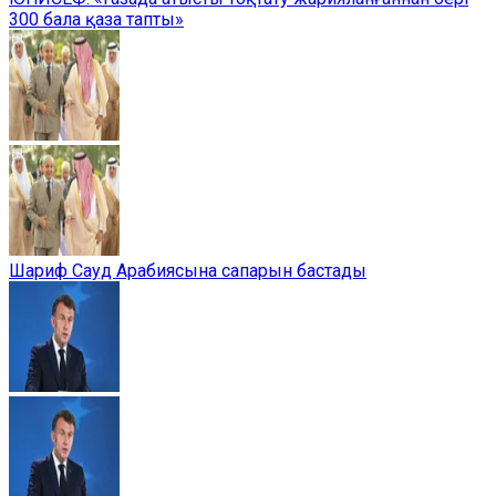
300 бала қаза тапты»
Шариф Сауд Арабиясына сапарын бастады