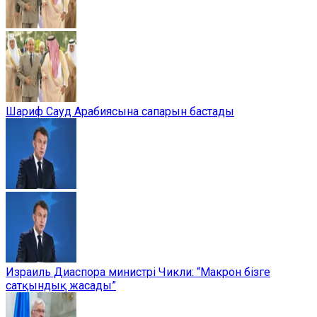
Шариф Сауд Арабиясына сапарын бастады
Израиль Диаспора министрі Чикли: “Макрон бізге
сатқындық жасады”