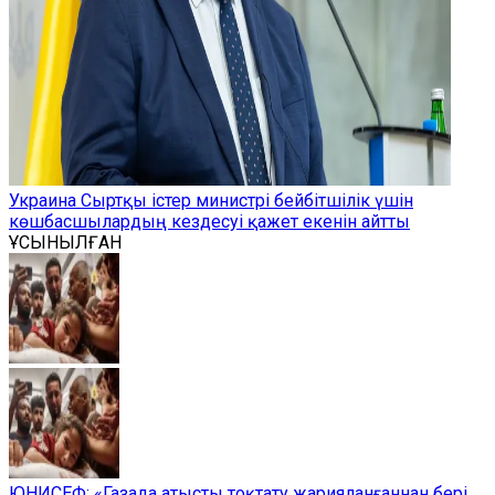
Украина Сыртқы істер министрі бейбітшілік үшін
көшбасшылардың кездесуі қажет екенін айтты
ҰСЫНЫЛҒАН
ЮНИСЕФ: «Газада атысты тоқтату жарияланғаннан бері