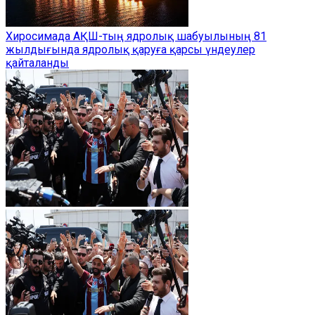
Хиросимада АҚШ-тың ядролық шабуылының 81
жылдығында ядролық қаруға қарсы үндеулер
қайталанды