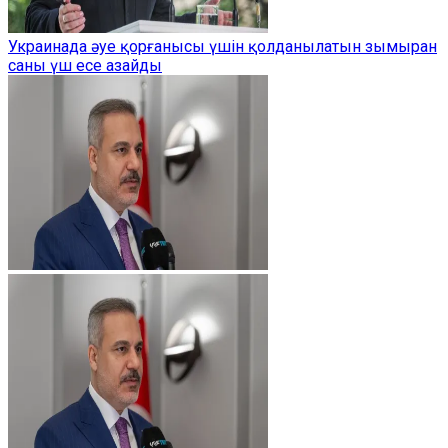
Украинада әуе қорғанысы үшін қолданылатын зымыран
саны үш есе азайды