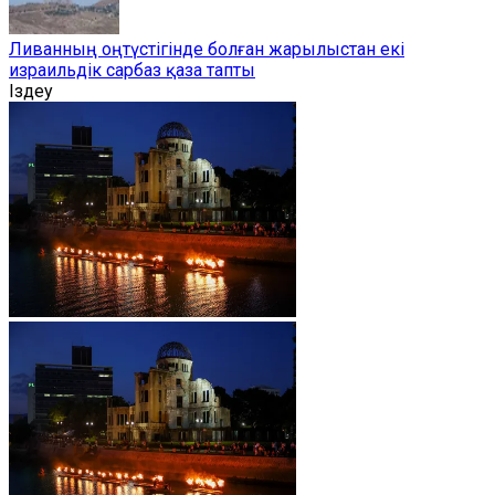
Ливанның оңтүстігінде болған жарылыстан екі
израильдік сарбаз қаза тапты
Іздеу