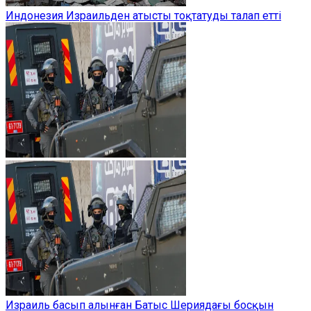
Индонезия Израильден атысты тоқтатуды талап етті
Израиль басып алынған Батыс Шериядағы босқын