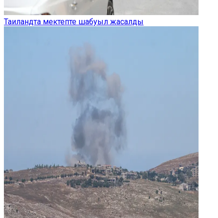
Таиландта мектепте шабуыл жасалды