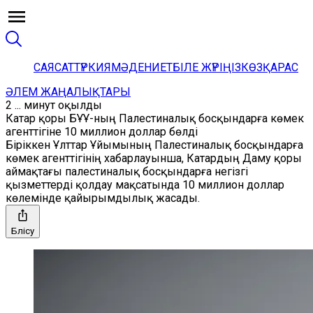
САЯСАТ
ТҮРКИЯ
МӘДЕНИЕТ
БІЛЕ ЖҮРІҢІЗ
КӨЗҚАРАС
ӘЛЕМ ЖАҢАЛЫҚТАРЫ
2 ... минут оқылды
Катар қоры БҰҰ-ның Палестиналық босқындарға көмек
агенттігіне 10 миллион доллар бөлді
Біріккен Ұлттар Ұйымының Палестиналық босқындарға
көмек агенттігінің хабарлауынша, Катардың Даму қоры
аймақтағы палестиналық босқындарға негізгі
қызметтерді қолдау мақсатында 10 миллион доллар
көлемінде қайырымдылық жасады.
Бөлісу