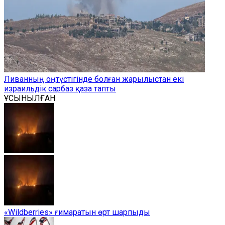
Ливанның оңтүстігінде болған жарылыстан екі
израильдік сарбаз қаза тапты
ҰСЫНЫЛҒАН
«Wildberries» ғимаратын өрт шарпыды