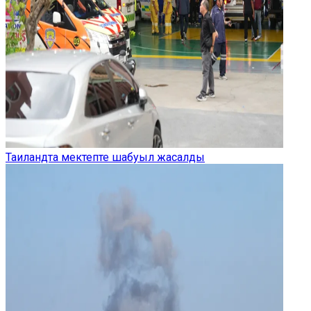
Таиландта мектепте шабуыл жасалды