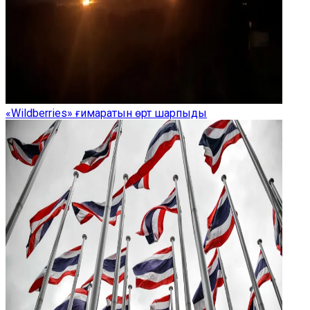
«Wildberries» ғимаратын өрт шарпыды