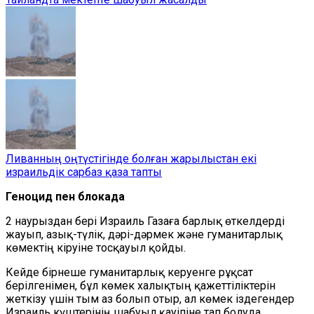
Ливанның оңтүстігінде болған жарылыстан екі
израильдік сарбаз қаза тапты
Геноцид пен блокада
2 наурыздан бері Израиль Газаға барлық өткелдерді
жауып, азық-түлік, дәрі-дәрмек және гуманитарлық
көмектің кіруіне тосқауыл қойды.
Кейде бірнеше гуманитарлық керуенге рұқсат
берілгенімен, бұл көмек халықтың қажеттіліктерін
жеткізу үшін тым аз болып отыр, ал көмек іздегендер
Израиль күштерінің шабуыл қауіпіне тап болуда.