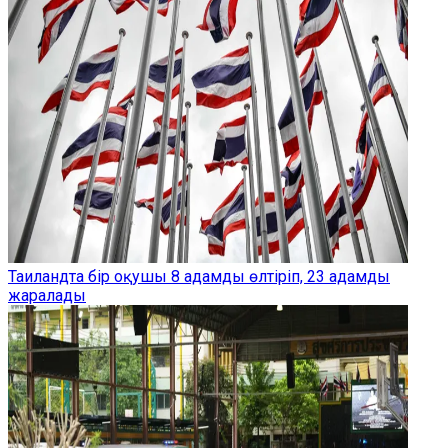
Таиландта бір оқушы 8 адамды өлтіріп, 23 адамды
жаралады