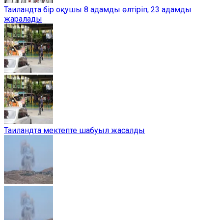
Таиландта бір оқушы 8 адамды өлтіріп, 23 адамды
жаралады
Таиландта мектепте шабуыл жасалды