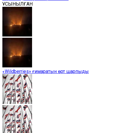
ҰСЫНЫЛҒАН
«Wildberries» ғимаратын өрт шарпыды