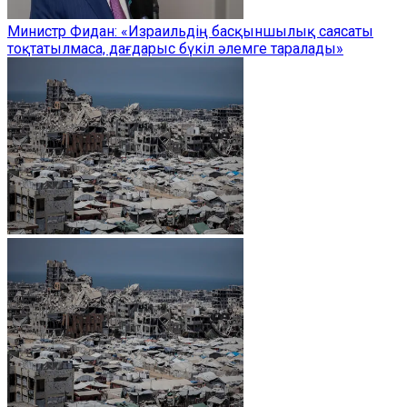
Министр Фидан: «Израильдің басқыншылық саясаты
тоқтатылмаса, дағдарыс бүкіл әлемге таралады»