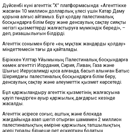
Дүйсенбі күні агенттік “X” платформасында: «Агенттікке
жасаған 10 миллион долларлық үлесі үшін Катар Даму
қорына алғыс айтамыз. Бұл қолдау палестиналық
босқындарға білім беру және денсаулық сақтау сияқты
негізгі қызметтерді жалғастыруға мүмкіндік береді», –
деп
,
ризашылығын білдірді.
Агенттік сонымен бірге «ең мұқтаж жандарды қолдау»
міндеттемесін тағы да қайталады.
Біріккен Ұлттар Ұйымының Палестиналық босқындарға
көмек агенттігі Иордания, Сирия, Ливан, Газа және
Шығыс Иерусалимді қоса алғанда, басып алынған Батыс
Шерияда
ғы
палестиналық босқындарға білім беру,
денсаулық сақтау және әлеуметтік қызмет
көрсетеді.
Бұл қаржыландыру
агенттік
қызметінің жалғасуына
қауіп төндірген ауыр қаржылық дағдарыс кезінде
жасалды.
Агенттік әсіресе соғыс, аштық және блокада
жағдайында азап шегіп отырған шамамен 2 миллион
палестиналықтың өміріне қаржылық тапшылықтың
әсері туралы
бірнеше рет ескерткен болатын.