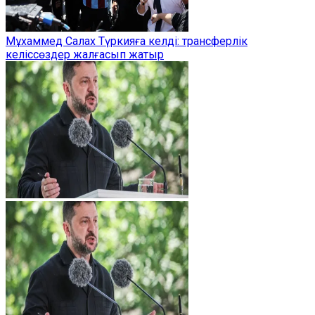
Мұхаммед Салах Түркияға келді: трансферлік
келіссөздер жалғасып жатыр