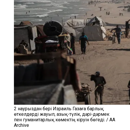
2 наурыздан бері Израиль Газаға барлық
өткелдерді жауып, азық-түлік, дәрі-дәрмек
пен гуманитарлық көмектің кіруін бөгеді. / AA
Archive