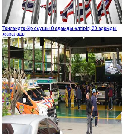
Таиландта бір оқушы 8 адамды өлтіріп, 23 адамды
жаралады