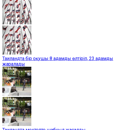
Таиландта бір оқушы 8 адамды өлтіріп, 23 адамды
жаралады
Таиландта мектепте шабуыл жасалды