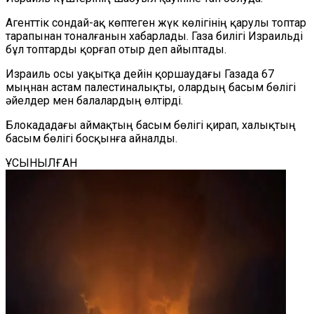
Агенттік сондай-ақ көптеген жүк көлігінің қарулы топтар
тарапынан тоналғанын хабарлады. Газа билігі Израильді
бұл топтарды қорғап отыр деп айыптады.
Израиль осы уақытқа дейін қоршаудағы Газада 67
мыңнан астам палестиналықты, олардың басым бөлігі
әйелдер мен балалардың өлтірді.
Блокададағы аймақтың басым бөлігі қирап, халықтың
басым бөлігі босқынға айналды.
ҰСЫНЫЛҒАН