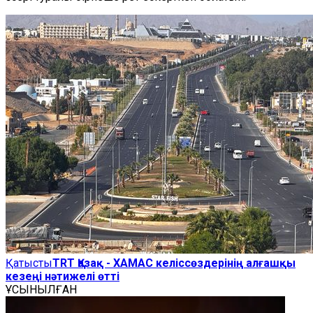
Қатысты
TRT Қазақ - ХАМАС келіссөздерінің алғашқы
кезеңі нәтижелі өтті
ҰСЫНЫЛҒАН