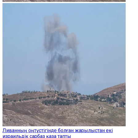
Ливанның оңтүстігінде болған жарылыстан екі
израильдік сарбаз қаза тапты